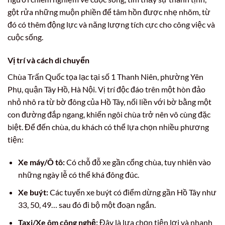
gột rửa những muộn phiền để tâm hồn được nhẹ nhõm, từ
đó có thêm động lực và năng lượng tích cực cho công việc và
cuộc sống.
Vị trí và cách di chuyển
Chùa Trấn Quốc tọa lạc tại số 1 Thanh Niên, phường Yên
Phụ, quận Tây Hồ, Hà Nội. Vị trí độc đáo trên một hòn đảo
nhỏ nhô ra từ bờ đông của Hồ Tây, nối liền với bờ bằng một
con đường đắp ngang, khiến ngôi chùa trở nên vô cùng đặc
biệt. Để đến chùa, du khách có thể lựa chọn nhiều phương
tiện:
Xe máy/Ô tô:
Có chỗ đỗ xe gần cổng chùa, tuy nhiên vào
những ngày lễ có thể khá đông đúc.
Xe buýt:
Các tuyến xe buýt có điểm dừng gần Hồ Tây như
33, 50, 49… sau đó đi bộ một đoạn ngắn.
Taxi/Xe ôm công nghệ:
Đây là lựa chọn tiện lợi và nhanh