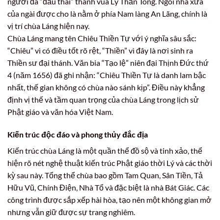
người đã “đầu thai” thành vua Lý Thần Tông. Ngôi nhà xưa
của ngài được cho là nằm ở phía Nam làng An Lãng, chính là
vị trí chùa Láng hiện nay.
Chùa Láng mang tên Chiêu Thiền Tự với ý nghĩa sâu sắc:
“Chiêu” vì có điều tốt rõ rệt, “Thiền” vì đây là nơi sinh ra
Thiền sư đại thánh. Văn bia “Tạo lệ” niên đại Thịnh Đức thứ
4 (năm 1656) đã ghi nhận: “Chiêu Thiền Tự là danh lam bậc
nhất, thế gian không có chùa nào sánh kịp”. Điều này khẳng
định vị thế và tầm quan trọng của chùa Láng trong lịch sử
Phật giáo và văn hóa Việt Nam.
Kiến trúc độc đáo và phong thủy đắc địa
Kiến trúc chùa Láng là một quần thể đồ sộ và tinh xảo, thể
hiện rõ nét nghệ thuật kiến trúc Phật giáo thời Lý và các thời
kỳ sau này. Tổng thể chùa bao gồm Tam Quan, Sân Tiền, Tả
Hữu Vũ, Chính Điện, Nhà Tổ và đặc biệt là nhà Bát Giác. Các
công trình được sắp xếp hài hòa, tạo nên một không gian mở
nhưng vẫn giữ được sự trang nghiêm.