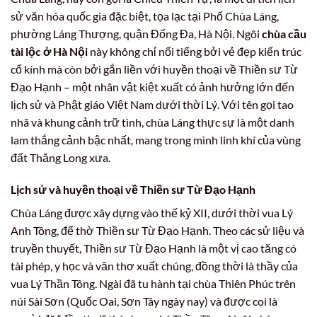
sử văn hóa quốc gia đặc biệt, tọa lạc tại Phố Chùa Láng,
phường Láng Thượng, quận Đống Đa, Hà Nội. Ngôi
chùa cầu
tài lộc ở Hà Nội
này không chỉ nổi tiếng bởi vẻ đẹp kiến trúc
cổ kính mà còn bởi gắn liền với huyền thoại về Thiền sư Từ
Đạo Hạnh – một nhân vật kiệt xuất có ảnh hưởng lớn đến
lịch sử và Phật giáo Việt Nam dưới thời Lý. Với tên gọi tao
nhã và khung cảnh trữ tình, chùa Láng thực sự là một danh
lam thắng cảnh bậc nhất, mang trong mình linh khí của vùng
đất Thăng Long xưa.
Lịch sử và huyền thoại về Thiền sư Từ Đạo Hạnh
Chùa Láng được xây dựng vào thế kỷ XII, dưới thời vua Lý
Anh Tông, để thờ Thiền sư Từ Đạo Hạnh. Theo các sử liệu và
truyền thuyết, Thiền sư Từ Đạo Hạnh là một vị cao tăng có
tài phép, y học và văn thơ xuất chúng, đồng thời là thầy của
vua Lý Thần Tông. Ngài đã tu hành tại chùa Thiên Phúc trên
núi Sài Sơn (Quốc Oai, Sơn Tây ngày nay) và được coi là