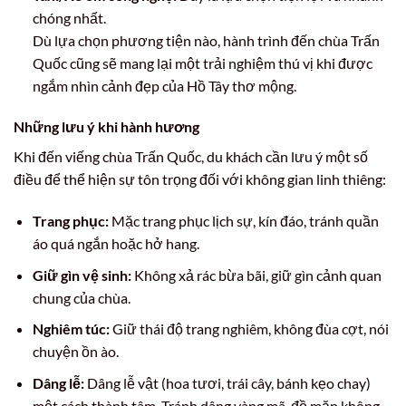
chóng nhất.
Dù lựa chọn phương tiện nào, hành trình đến chùa Trấn
Quốc cũng sẽ mang lại một trải nghiệm thú vị khi được
ngắm nhìn cảnh đẹp của Hồ Tây thơ mộng.
Những lưu ý khi hành hương
Khi đến viếng chùa Trấn Quốc, du khách cần lưu ý một số
điều để thể hiện sự tôn trọng đối với không gian linh thiêng:
Trang phục:
Mặc trang phục lịch sự, kín đáo, tránh quần
áo quá ngắn hoặc hở hang.
Giữ gìn vệ sinh:
Không xả rác bừa bãi, giữ gìn cảnh quan
chung của chùa.
Nghiêm túc:
Giữ thái độ trang nghiêm, không đùa cợt, nói
chuyện ồn ào.
Dâng lễ:
Dâng lễ vật (hoa tươi, trái cây, bánh kẹo chay)
một cách thành tâm. Tránh dâng vàng mã, đồ mặn không