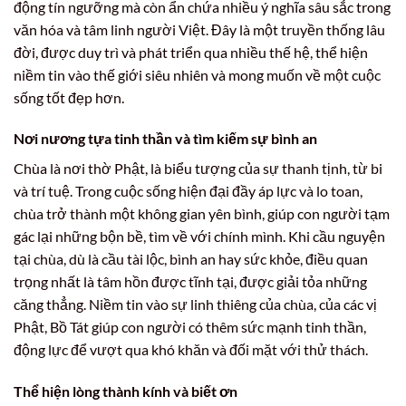
động tín ngưỡng mà còn ẩn chứa nhiều ý nghĩa sâu sắc trong
văn hóa và tâm linh người Việt. Đây là một truyền thống lâu
đời, được duy trì và phát triển qua nhiều thế hệ, thể hiện
niềm tin vào thế giới siêu nhiên và mong muốn về một cuộc
sống tốt đẹp hơn.
Nơi nương tựa tinh thần và tìm kiếm sự bình an
Chùa là nơi thờ Phật, là biểu tượng của sự thanh tịnh, từ bi
và trí tuệ. Trong cuộc sống hiện đại đầy áp lực và lo toan,
chùa trở thành một không gian yên bình, giúp con người tạm
gác lại những bộn bề, tìm về với chính mình. Khi cầu nguyện
tại chùa, dù là cầu tài lộc, bình an hay sức khỏe, điều quan
trọng nhất là tâm hồn được tĩnh tại, được giải tỏa những
căng thẳng. Niềm tin vào sự linh thiêng của chùa, của các vị
Phật, Bồ Tát giúp con người có thêm sức mạnh tinh thần,
động lực để vượt qua khó khăn và đối mặt với thử thách.
Thể hiện lòng thành kính và biết ơn