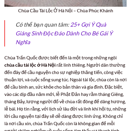
Chùa Cầu Tài Lộc Ở Hà Nội – Chùa Phúc Khánh
Có thể bạn quan tâm:
25+ Gợi Ý Quà
Giáng Sinh Độc Đáo Dành Cho Bé Gái Ý
Nghĩa
Chùa Trấn Quốc được biết đến là một trong những ngôi
chùa cầu tài lộc ở Hà Nội
rất linh thiêng. Người dân thường
đến đây để cầu nguyện cho sự nghiệp thăng tiến, công việc
thuận lợi, và cuộc sống sung túc. Ngoài tài lộc, chùa còn là nơi
để cầu bình an, sức khỏe cho bản thân và gia đình. Đặc biệt,
vào các dịp đầu năm mới, lễ Phật Đản hay rằm tháng Giêng,
tháng Bảy, lượng người đổ về chùa rất đông để dâng hương,
lễ bái. Họ tin rằng, với lịch sử lâu đời và linh khí hội tụ, những
lời cầu nguyện tại đây sẽ dễ dàng được linh ứng. Không chỉ
là nơi cầu xin, chùa Trấn Quốc còn là không gian để mỗi
người chiêm nghiệm về cuộc sống, tìm thấy sự thanh tịnh,