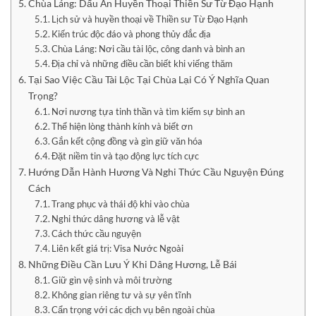
Chùa Láng: Dấu Ấn Huyền Thoại Thiền Sư Từ Đạo Hạnh
Lịch sử và huyền thoại về Thiền sư Từ Đạo Hạnh
Kiến trúc độc đáo và phong thủy đắc địa
Chùa Láng: Nơi cầu tài lộc, công danh và bình an
Địa chỉ và những điều cần biết khi viếng thăm
Tại Sao Việc Cầu Tài Lộc Tại Chùa Lại Có Ý Nghĩa Quan
Trọng?
Nơi nương tựa tinh thần và tìm kiếm sự bình an
Thể hiện lòng thành kính và biết ơn
Gắn kết cộng đồng và gìn giữ văn hóa
Đặt niềm tin và tạo động lực tích cực
Hướng Dẫn Hành Hương Và Nghi Thức Cầu Nguyện Đúng
Cách
Trang phục và thái độ khi vào chùa
Nghi thức dâng hương và lễ vật
Cách thức cầu nguyện
Liên kết giá trị: Visa Nước Ngoài
Những Điều Cần Lưu Ý Khi Dâng Hương, Lễ Bái
Giữ gìn vệ sinh và môi trường
Không gian riêng tư và sự yên tĩnh
Cẩn trọng với các dịch vụ bên ngoài chùa