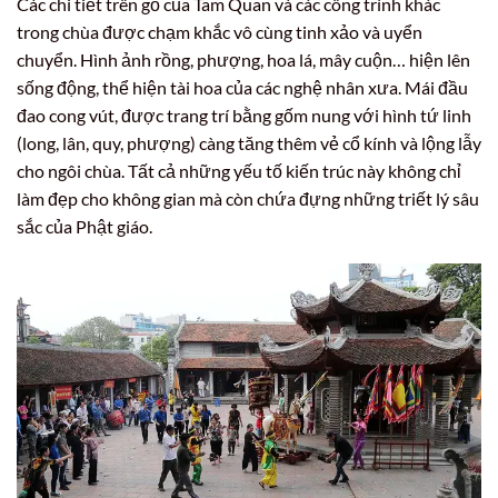
Các chi tiết trên gỗ của Tam Quan và các công trình khác
trong chùa được chạm khắc vô cùng tinh xảo và uyển
chuyển. Hình ảnh rồng, phượng, hoa lá, mây cuộn… hiện lên
sống động, thể hiện tài hoa của các nghệ nhân xưa. Mái đầu
đao cong vút, được trang trí bằng gốm nung với hình tứ linh
(long, lân, quy, phượng) càng tăng thêm vẻ cổ kính và lộng lẫy
cho ngôi chùa. Tất cả những yếu tố kiến trúc này không chỉ
làm đẹp cho không gian mà còn chứa đựng những triết lý sâu
sắc của Phật giáo.