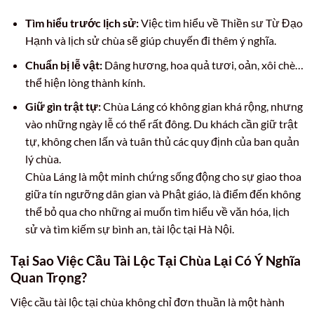
Tìm hiểu trước lịch sử:
Việc tìm hiểu về Thiền sư Từ Đạo
Hạnh và lịch sử chùa sẽ giúp chuyến đi thêm ý nghĩa.
Chuẩn bị lễ vật:
Dâng hương, hoa quả tươi, oản, xôi chè…
thể hiện lòng thành kính.
Giữ gìn trật tự:
Chùa Láng có không gian khá rộng, nhưng
vào những ngày lễ có thể rất đông. Du khách cần giữ trật
tự, không chen lấn và tuân thủ các quy định của ban quản
lý chùa.
Chùa Láng là một minh chứng sống động cho sự giao thoa
giữa tín ngưỡng dân gian và Phật giáo, là điểm đến không
thể bỏ qua cho những ai muốn tìm hiểu về văn hóa, lịch
sử và tìm kiếm sự bình an, tài lộc tại Hà Nội.
Tại Sao Việc Cầu Tài Lộc Tại Chùa Lại Có Ý Nghĩa
Quan Trọng?
Việc cầu tài lộc tại chùa không chỉ đơn thuần là một hành