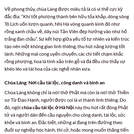
Về phong thủy, chùa Láng được miêu tả là có vị thế cực kỳ
đắc địa: “Khí tốt phượng thành bên hữu tỏa khắp, dòng sông
Tô Lịch uốn lượn quanh, Nhị Hà vòng quanh kinh đô như
rồng xanh chầu về, dãy núi Tản Viên đẹp hướng vào như hổ
trắng đan chầu”. Sự kết hợp giữa yếu tố tự nhiên và kiến trúc
tạo nên một không gian linh thiêng, thu hút năng lượng tốt
lành. Những mái cong uyển chuyển, các chi tiết chạm khắc
rồng phượng, hoa lá tinh xảo trên gỗ và đá đều cho thấy sự
khéo léo và tài hoa của các nghệ nhân xưa.
Chùa Láng: Nơi cầu tài lộc, công danh và bình an
Chùa Láng không chỉ là nơi thờ Phật mà còn là nơi thờ Thiền
sư Từ Đạo Hạnh, người được coi là vị thánh linh thiêng. Do
đó, ngôi
chùa cầu tài lộc ở Hà Nội
này thu hút rất đông Phật
tử và người dân đến cầu nguyện cho công danh, tài lộc, sức
khỏe và bình an. Đặc biệt, những ai đang trên đường theo
đuổi sự nghiệp học hành, thi cử, hoặc mong muốn thăng tiến