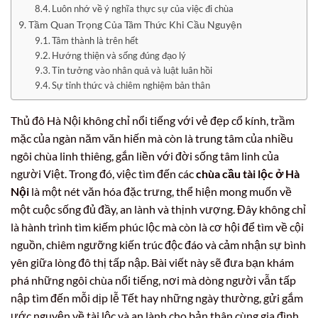
Luôn nhớ về ý nghĩa thực sự của việc đi chùa
Tầm Quan Trọng Của Tâm Thức Khi Cầu Nguyện
Tâm thành là trên hết
Hướng thiện và sống đúng đạo lý
Tin tưởng vào nhân quả và luật luân hồi
Sự tỉnh thức và chiêm nghiệm bản thân
Thủ đô Hà Nội không chỉ nổi tiếng với vẻ đẹp cổ kính, trầm
mặc của ngàn năm văn hiến mà còn là trung tâm của nhiều
ngôi chùa linh thiêng, gắn liền với đời sống tâm linh của
người Việt. Trong đó, việc tìm đến các
chùa cầu tài lộc ở Hà
Nội
là một nét văn hóa đặc trưng, thể hiện mong muốn về
một cuộc sống đủ đầy, an lành và thịnh vượng. Đây không chỉ
là hành trình tìm kiếm phúc lộc mà còn là cơ hội để tìm về cội
nguồn, chiêm ngưỡng kiến trúc độc đáo và cảm nhận sự bình
yên giữa lòng đô thị tấp nập. Bài viết này sẽ đưa bạn khám
phá những ngôi chùa nổi tiếng, nơi mà dòng người vẫn tấp
nập tìm đến mỗi dịp lễ Tết hay những ngày thường, gửi gắm
ước nguyện về tài lộc và an lành cho bản thân cùng gia đình.