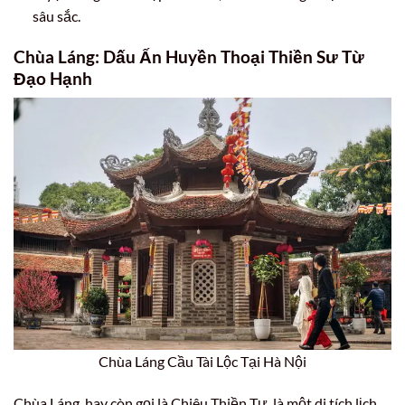
sâu sắc.
Chùa Láng: Dấu Ấn Huyền Thoại Thiền Sư Từ
Đạo Hạnh
Chùa Láng Cầu Tài Lộc Tại Hà Nội
Chùa Láng, hay còn gọi là Chiêu Thiền Tự, là một di tích lịch