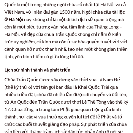
Quốc là một trong những ngôi chùa cổ nhất tại Hà Nội và cả
Việt Nam, với niên đại gần 1500 năm. Ngôi
chùa cầu tài lộc
ở Hà Nội
này không chỉ là một di tích lịch sử quan trọng mà
còn là một biểu tượng văn hóa, tâm linh của Thăng Long –
Hà Nội. Vẻ đẹp của chùa Trấn Quốc không chỉ nằm ở kiến
trúc uy nghiêm, cổ kính mà còn ở sự hòa quyện tuyệt vời với
cảnh quan hồ nước thanh nhã, tạo nên một không gian thiền
tịnh, yên bình hiếm có giữa lòng thủ đô.
Lịch sử hình thành và phát triển
Chùa Trấn Quốc được xây dựng vào thời vua Lý Nam Đế
(thế kỷ thứ 6) với tên gọi ban đầu là Khai Quốc. Trải qua
nhiều triều đại, chùa đã nhiều lần được di chuyển và đổi tên,
từ An Quốc đến Trấn Quốc dưới thời Lê Thế Tông vào thế kỷ
17. Chùa từng là trung tâm Phật giáo quan trọng của kinh
thành, nơi các vị vua thường xuyên lui tới để lễ Phật và tổ
chức các buổi thuyết giảng đạo pháp. Sự phát triển của chùa
gắn liền với thăng trầm lịch sử dân tộc, phản ánh rõ nét sự