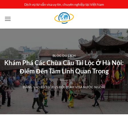
Bỏ
Dịch vụ tư vấn visa uy tín, chuyên nghiệp tại Việt Nam
qua
nội
dung
BLOG DU LỊCH
Khám Phá Các Chùa Cầu Tài Lộc Ở Hà Nội:
Điểm Đến Tâm Linh Quan Trọng
ĐĂNG VÀO
02/12/2025
BỞI
TEAM VISA NƯỚC NGOÀI