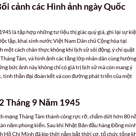
Bối cảnh các Hình ảnh ngày Quốc
5 là tập hợp những tư liệu thị giác quý giá, ghi lại sự ki
ộc lập, khai sinh nước Việt Nam Dân chủ Cộng hòa tại
một cách chân thực không khí lịch sử sôi động, ý chí quật
Tháng Tám, và hình ảnh các tầng lớp nhân dân cùng hướng
ng bức ảnh này không chỉ có giá trị lịch sử mà còn mang ý
c, tinh thần đại đoàn kết và con đường phát triển của một
 2 Tháng 9 Năm 1945
ách mạng Tháng Tám thành công rực rỡ, chấm dứt hơn 80 
gàn năm phong kiến. Sau khi Nhật Bản đầu hàng Đồng minh
h Hồ Chí Minh đã kịp thời nắm bắt thời cơ, tổ chức tổng k