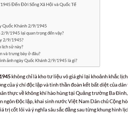
1945 Đến Đời Sống Xã Hội và Quốc Tế
y Quốc Khánh 2/9/1945
 2/9/1945 lại quan trọng đến vậy?
gày 2/9/1945?
 lịch sử này?
n và trưng bày ở đâu?
 hình ảnh ngày Quốc Khánh 2/9/1945 là gì?
 1945
không chỉ là kho tư liệu vô giá ghi lại khoảnh khắc lịch
ng của ý chí độc lập và tinh thần đoàn kết bất diệt của dân
chân thực về không khí hào hùng tại Quảng trường Ba Đình,
n ngôn Độc lập, khai sinh nước Việt Nam Dân chủ Cộng hò
iá trị cốt lõi và ý nghĩa sâu sắc đằng sau từng khung hình lị