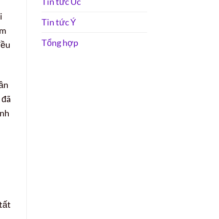
Tin tức Úc
i
Tin tức Ý
ệm
Tổng hợp
đều
uần
 đã
ãnh
tất