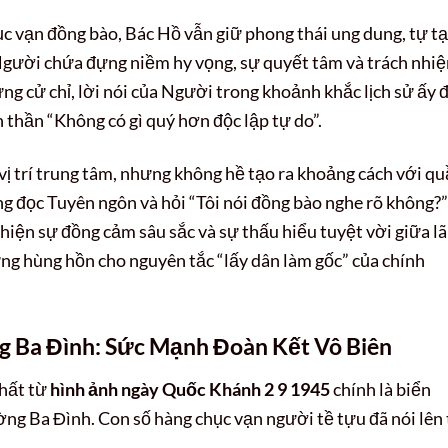
 vạn đồng bào, Bác Hồ vẫn giữ phong thái ung dung, tự tạ
gười chứa đựng niềm hy vọng, sự quyết tâm và trách nhi
g cử chỉ, lời nói của Người trong khoảnh khắc lịch sử ấy 
h thần “Không có gì quý hơn độc lập tự do”.
ị trí trung tâm, nhưng không hề tạo ra khoảng cách với q
đọc Tuyên ngôn và hỏi “Tôi nói đồng bào nghe rõ không?”
 hiện sự đồng cảm sâu sắc và sự thấu hiểu tuyệt vời giữa l
ng hùng hồn cho nguyên tắc “lấy dân làm gốc” của chính
g Ba Đình: Sức Mạnh Đoàn Kết Vô Biên
hất từ
hình ảnh ngày Quốc Khánh 2 9 1945
chính là biển
g Ba Đình. Con số hàng chục vạn người tề tựu đã nói lên 