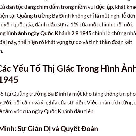
Cả dân tộc đang chìm đắm trong niềm vui độc lập, khát kha
 kiện tại Quảng trường Ba Đình không chỉ là một nghi lễ đơ
uyền quốc gia, đánh dấu sự ra đời của một chính thể mới,
ững
hình ảnh ngày Quốc Khánh 2 9 1945
chính là chứng nh
đại này, thể hiện rõ khát vọng tự do và tinh thần đoàn kết
m.
Các Yếu Tố Thị Giác Trong Hình Ản
/1945
5 tại Quảng trường Ba Đình là một kho tàng thông tin ph
ười, bối cảnh và ý nghĩa của sự kiện. Việc phân tích từng c
 về tầm vóc của ngày Quốc Khánh đầu tiên.
Minh: Sự Giản Dị và Quyết Đoán