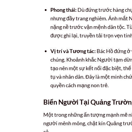
Phong thái:
Dù đứng trước hàng chục
nhưng đầy trang nghiêm. Ánh mắt N
nặng nề trước vận mệnh dân tộc. Từn
được ghi lại, truyền tải trọn vẹn tin
Vị trí và Tương tác:
Bác Hồ đứng ở v
chúng. Khoảnh khắc Người tạm dừng 
tạo nên một sự kết nối đặc biệt, thể
tụ và nhân dân. Đây là một minh chứ
quyền cách mạng non trẻ.
Biển Người Tại Quảng Trườn
Một trong những ấn tượng mạnh mẽ n
người mênh mông, chật kín Quảng trườn
cả.