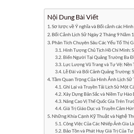
Nội Dung Bài Viết
Sơ lược về Ý nghĩa và Bối cảnh các Hì
Bối Cảnh Lịch Sử Ngày 2 Tháng 9 Năm 
Phân Tích Chuyên Sâu Các Yếu Tố Thị 
Hình Tượng Chủ Tịch Hồ Chí Minh: 
Biển Người Tại Quảng Trường Ba Đ
Lực Lượng Vũ Trang và Tự Vệ: Nền 
Lễ Đài và Bối Cảnh Quảng Trường: Sự
Tầm Quan Trọng Của Hình Ảnh Lịch Sử T
Ghi Lại và Truyền Tải Lịch Sử Một 
Xây Dựng Bản Sắc và Niềm Tự Hào 
Nâng Cao Vị Thế Quốc Gia Trên Trư
Giá Trị Giáo Dục và Truyền Cảm Hứ
Những Khía Cạnh Kỹ Thuật và Nghệ Th
Công Việc Của Các Nhiếp Ảnh Gia Lị
Bảo Tồn và Phát Huy Giá Trị Của Tư