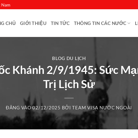
ệt Nam
NG CHỦ
GIỚI THIỆU
TIN TỨC
THÔNG TIN CÁC NƯỚC
L
BLOG DU LỊCH
ốc Khánh 2/9/1945: Sức Mạ
Trị Lịch Sử
ĐĂNG VÀO
02/12/2025
BỞI
TEAM VISA NƯỚC NGOÀI