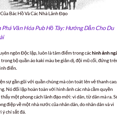
 Của Bác Hồ Và Các Nhà Lãnh Đạo
 Phá Văn Hóa Pub Hồ Tây: Hướng Dẫn Cho Du
ài
uyên ngôn Độc lập, luôn là tâm điểm trong các
hình ảnh ng
trong bộ quần áo kaki màu be giản dị, đội mũ cối, đứng trê
inh điển.
iện sự gần gũi với quần chúng mà còn toát lên vẻ thanh cao
ạng. Nó đối lập hoàn toàn với hình ảnh các nhà cầm quyền
 thấy một phong cách lãnh đạo mới: vì dân, từ dân mà ra. S
ông điệp về một nhà nước của nhân dân, do nhân dân và vì
 ý chí sắt đá.