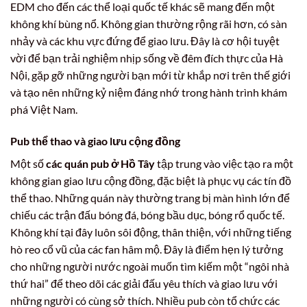
EDM cho đến các thể loại quốc tế khác sẽ mang đến một
không khí bùng nổ. Không gian thường rộng rãi hơn, có sàn
nhảy và các khu vực đứng để giao lưu. Đây là cơ hội tuyệt
vời để bạn trải nghiệm nhịp sống về đêm đích thực của Hà
Nội, gặp gỡ những người bạn mới từ khắp nơi trên thế giới
và tạo nên những kỷ niệm đáng nhớ trong hành trình khám
phá Việt Nam.
Pub thể thao và giao lưu cộng đồng
Một số
các quán pub ở Hồ Tây
tập trung vào việc tạo ra một
không gian giao lưu cộng đồng, đặc biệt là phục vụ các tín đồ
thể thao. Những quán này thường trang bị màn hình lớn để
chiếu các trận đấu bóng đá, bóng bầu dục, bóng rổ quốc tế.
Không khí tại đây luôn sôi động, thân thiện, với những tiếng
hò reo cổ vũ của các fan hâm mộ. Đây là điểm hẹn lý tưởng
cho những người nước ngoài muốn tìm kiếm một “ngôi nhà
thứ hai” để theo dõi các giải đấu yêu thích và giao lưu với
những người có cùng sở thích. Nhiều pub còn tổ chức các