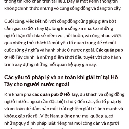
thông tin khô khan trên tài liệu. Đây là một kênh thông tin
không chính thức nhưng vô cùng sống động và đáng tin cậy.
Cuối cùng, việc kết nối với cộng đồng cũng giúp giảm bớt
cảm giác cô đơn hay lạc lõng khi sống xa nhà. Có những
người bạn để chia sẻ niềm vui, nỗi buồn, và cùng nhau vượt
qua những thử thách là một yếu tố quan trọng để có một
cuộc sống ý nghĩa và hạnh phúc ở nước ngoài.
Các quán pub
ở Hồ Tây
chính là những điểm khởi đầu tuyệt vời cho hành
trình xây dựng những mối quan hệ quý giá này.
Các yếu tố pháp lý và an toàn khi giải trí tại Hồ
Tây cho người nước ngoài
Khi khám phá
các quán pub ở Hồ Tây
, du khách và cộng đồng
người nước ngoài cần đặc biệt chú ý đến các yếu tố pháp lý
và an toàn để đảm bảo một trải nghiệm giải trí lành mạnh và
không gặp rắc rối. Việt Nam, giống như mọi quốc gia, có
những quy định pháp luật riêng mà mọi công dân và người