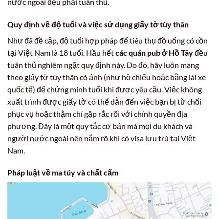
nước ngoài đều phải tuân thủ.
Quy định về độ tuổi và việc sử dụng giấy tờ tùy thân
Như đã đề cập, độ tuổi hợp pháp để tiêu thụ đồ uống có cồn
tại Việt Nam là 18 tuổi. Hầu hết
các quán pub ở Hồ Tây
đều
tuân thủ nghiêm ngặt quy định này. Do đó, hãy luôn mang
theo giấy tờ tùy thân có ảnh (như hộ chiếu hoặc bằng lái xe
quốc tế) để chứng minh tuổi khi được yêu cầu. Việc không
xuất trình được giấy tờ có thể dẫn đến việc bạn bị từ chối
phục vụ hoặc thậm chí gặp rắc rối với chính quyền địa
phương. Đây là một quy tắc cơ bản mà mọi du khách và
người nước ngoài nên nắm rõ khi có visa lưu trú tại Việt
Nam.
Pháp luật về ma túy và chất cấm