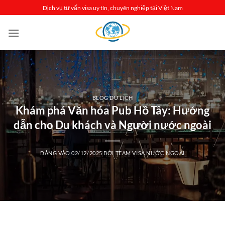
Bỏ
Dịch vụ tư vấn visa uy tín, chuyên nghiệp tại Việt Nam
qua
nội
dung
BLOG DU LỊCH
Khám phá Văn hóa Pub Hồ Tây: Hướng
dẫn cho Du khách và Người nước ngoài
ĐĂNG VÀO
02/12/2025
BỞI
TEAM VISA NƯỚC NGOÀI