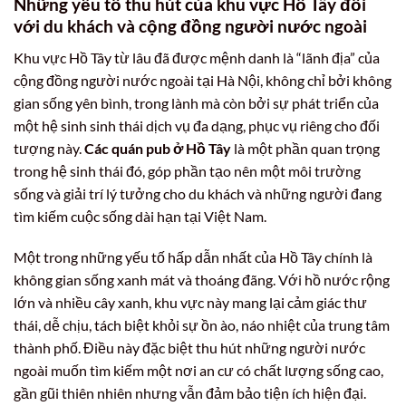
Những yếu tố thu hút của khu vực Hồ Tây đối
với du khách và cộng đồng người nước ngoài
Khu vực Hồ Tây từ lâu đã được mệnh danh là “lãnh địa” của
cộng đồng người nước ngoài tại Hà Nội, không chỉ bởi không
gian sống yên bình, trong lành mà còn bởi sự phát triển của
một hệ sinh sinh thái dịch vụ đa dạng, phục vụ riêng cho đối
tượng này.
Các quán pub ở Hồ Tây
là một phần quan trọng
trong hệ sinh thái đó, góp phần tạo nên một môi trường
sống và giải trí lý tưởng cho du khách và những người đang
tìm kiếm cuộc sống dài hạn tại Việt Nam.
Một trong những yếu tố hấp dẫn nhất của Hồ Tây chính là
không gian sống xanh mát và thoáng đãng. Với hồ nước rộng
lớn và nhiều cây xanh, khu vực này mang lại cảm giác thư
thái, dễ chịu, tách biệt khỏi sự ồn ào, náo nhiệt của trung tâm
thành phố. Điều này đặc biệt thu hút những người nước
ngoài muốn tìm kiếm một nơi an cư có chất lượng sống cao,
gần gũi thiên nhiên nhưng vẫn đảm bảo tiện ích hiện đại.