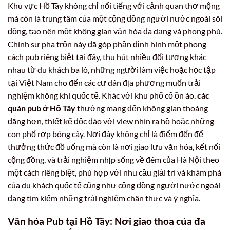
Khu vực Hồ Tây không chỉ nổi tiếng với cảnh quan thơ mộng
mà còn là trung tâm của một cộng đồng người nước ngoài sôi
động, tạo nên một không gian văn hóa đa dạng và phong phú.
Chính sự pha trộn này đã góp phần định hình một phong
cách pub riêng biệt tại đây, thu hút nhiều đối tượng khác
nhau từ du khách ba lô, những người làm việc hoặc học tập
tại Việt Nam cho đến các cư dân địa phương muốn trải
nghiệm không khí quốc tế. Khác với khu phố cổ ồn ào,
các
quán pub ở Hồ Tây
thường mang đến không gian thoáng
đãng hơn, thiết kế độc đáo với view nhìn ra hồ hoặc những
con phố rợp bóng cây. Nơi đây không chỉ là điểm đến để
thưởng thức đồ uống mà còn là nơi giao lưu văn hóa, kết nối
cộng đồng, và trải nghiệm nhịp sống về đêm của Hà Nội theo
một cách riêng biệt, phù hợp với nhu cầu giải trí và khám phá
của du khách quốc tế cũng như cộng đồng người nước ngoài
đang tìm kiếm những trải nghiệm chân thực và ý nghĩa.
Văn hóa Pub tại Hồ Tây: Nơi giao thoa của đa