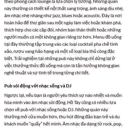
theo phong cách lounge là lựa chọn lý tưởng. Những quán
này thường có thiết kế nội thất sang trọng, ánh sáng dịu nhẹ,
âm nhạc nhẹ nhàng như jazz, blues hoặc acoustic. Đây là nơi
hoàn hảo để thư giãn sau một ngày làm việc hoặc khám phá,
thích hợp cho các cặp đôi, nhóm bạn thân thiết hoặc những
người muốn có một không gian riêng tư hơn. Menu đồ uống
tại đây thường tập trung vào các loại cocktail pha chế tinh
xảo, rượu vang hảo hạng và một số loại bia thủ công đặc
biệt. Trải nghiệm tại những pub này không chỉ dừng lại ở
việc thưởng thức đồ uống mà còn là tận hưởng không gian
nghệ thuật và sự tinh tế trong từng chi tiết.
Pub sôi động với nhạc sống và DJ
Ngược lại, nếu bạn là người yêu thích sự náo nhiệt và muốn
hòa mình vào âm nhạc sôi động, Hồ Tây cũng có nhiều lựa
chọn về pub với nhạc sống hoặc DJ. Những quán này
thường mở cửa muộn hơn, thu hút đông đảo bạn trẻ và du
khách muốn “quẩy” hết mình. Âm nhạc đa dạng từ rock, pop,