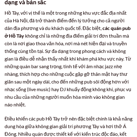
dạng và bản sắc
Hồ Tây, với vị thế là một trong những khu vực đắc địa nhất
của Hà Nội, đã trở thành điểm đến lý tưởng cho cả người
dân địa phương và du khách quốc tế. Đặc biệt,
các quán pub
ở Hồ Tây
không chỉ là những địa điểm giải trí đơn thuần mà
còn là nơi giao thoa văn hóa, nơi mà nét hiện đại và truyền
thống cùng tồn tại. Sự đa dạng trong phong cách và không
gian là điều dễ nhận thấy nhất khi khám phá khu vực này. Từ
những quán bar sang trọng, tinh tế với âm nhạc jazz nhẹ
nhàng, thích hợp cho những cuộc gặp gỡ thân mật hay thư
giãn sau một ngày dài, cho đến những pub sôi động hơn với
nhạc sống (live music) hay DJ khuấy động không khí, phục vụ
nhu cầu của những người muốn hòa mình vào không gian
náo nhiệt.
Điều khiến các pub Hồ Tây trở nên đặc biệt chính là khả năng
dung hòa giữa không gian giải trí phương Tây và hơi thở Á
Đông. Nhiều quán được thiết kế với kiến trúc độc đáo, kết