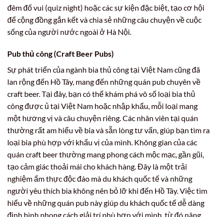
đêm đố vui (quiz night) hoặc các sự kiện đặc biệt, tạo cơ hội
để cộng đồng gắn kết và chia sẻ những câu chuyện về cuộc
sống của người nước ngoài ở Hà Nội.
Pub thủ công (Craft Beer Pubs)
Sự phát triển của ngành bia thủ công tại Việt Nam cũng đã
lan rộng đến Hồ Tây, mang đến những quán pub chuyên về
craft beer. Tại đây, bạn có thể khám phá vô số loại bia thủ
công được ủ tại Việt Nam hoặc nhập khẩu, mỗi loại mang
một hương vị và câu chuyện riêng. Các nhân viên tại quán
thường rất am hiểu về bia và sẵn lòng tư vấn, giúp bạn tìm ra
loại bia phù hợp với khẩu vị của mình. Không gian của các
quán craft beer thường mang phong cách mộc mạc, gần gũi,
tạo cảm giác thoải mái cho khách hàng. Đây là một trải
nghiệm ẩm thực độc đáo mà du khách quốc tế và những
người yêu thích bia không nên bỏ lỡ khi đến Hồ Tây. Việc tìm
hiểu về những quán pub này giúp du khách quốc tế dễ dàng
định hình phong cách giải trí phù hợp với mình, từ đó nâng