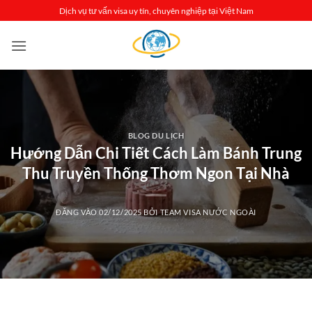
Bỏ
Dịch vụ tư vấn visa uy tín, chuyên nghiệp tại Việt Nam
qua
nội
dung
BLOG DU LỊCH
Hướng Dẫn Chi Tiết Cách Làm Bánh Trung
Thu Truyền Thống Thơm Ngon Tại Nhà
ĐĂNG VÀO
02/12/2025
BỞI
TEAM VISA NƯỚC NGOÀI