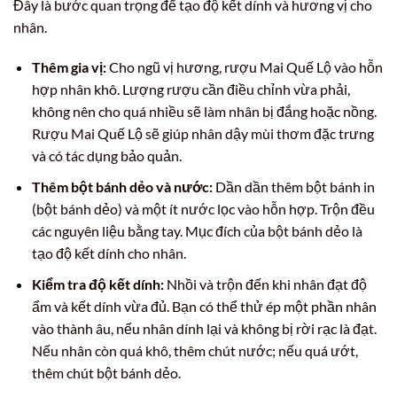
Đây là bước quan trọng để tạo độ kết dính và hương vị cho
nhân.
Thêm gia vị:
Cho ngũ vị hương, rượu Mai Quế Lộ vào hỗn
hợp nhân khô. Lượng rượu cần điều chỉnh vừa phải,
không nên cho quá nhiều sẽ làm nhân bị đắng hoặc nồng.
Rượu Mai Quế Lộ sẽ giúp nhân dậy mùi thơm đặc trưng
và có tác dụng bảo quản.
Thêm bột bánh dẻo và nước:
Dần dần thêm bột bánh in
(bột bánh dẻo) và một ít nước lọc vào hỗn hợp. Trộn đều
các nguyên liệu bằng tay. Mục đích của bột bánh dẻo là
tạo độ kết dính cho nhân.
Kiểm tra độ kết dính:
Nhồi và trộn đến khi nhân đạt độ
ẩm và kết dính vừa đủ. Bạn có thể thử ép một phần nhân
vào thành âu, nếu nhân dính lại và không bị rời rạc là đạt.
Nếu nhân còn quá khô, thêm chút nước; nếu quá ướt,
thêm chút bột bánh dẻo.