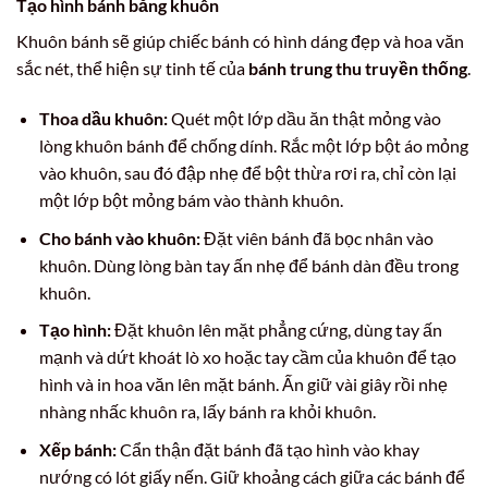
Tạo hình bánh bằng khuôn
Khuôn bánh sẽ giúp chiếc bánh có hình dáng đẹp và hoa văn
sắc nét, thể hiện sự tinh tế của
bánh trung thu truyền thống
.
Thoa dầu khuôn:
Quét một lớp dầu ăn thật mỏng vào
lòng khuôn bánh để chống dính. Rắc một lớp bột áo mỏng
vào khuôn, sau đó đập nhẹ để bột thừa rơi ra, chỉ còn lại
một lớp bột mỏng bám vào thành khuôn.
Cho bánh vào khuôn:
Đặt viên bánh đã bọc nhân vào
khuôn. Dùng lòng bàn tay ấn nhẹ để bánh dàn đều trong
khuôn.
Tạo hình:
Đặt khuôn lên mặt phẳng cứng, dùng tay ấn
mạnh và dứt khoát lò xo hoặc tay cầm của khuôn để tạo
hình và in hoa văn lên mặt bánh. Ấn giữ vài giây rồi nhẹ
nhàng nhấc khuôn ra, lấy bánh ra khỏi khuôn.
Xếp bánh:
Cẩn thận đặt bánh đã tạo hình vào khay
nướng có lót giấy nến. Giữ khoảng cách giữa các bánh để