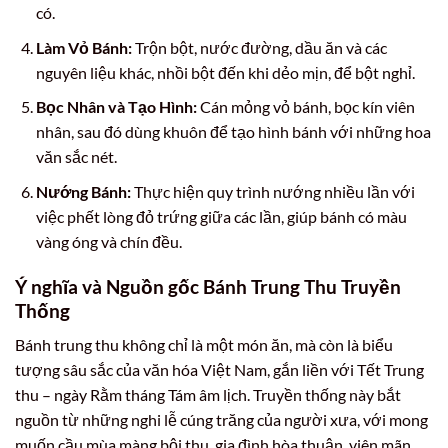
có.
Làm Vỏ Bánh:
Trộn bột, nước đường, dầu ăn và các
nguyên liệu khác, nhồi bột đến khi dẻo mịn, để bột nghỉ.
Bọc Nhân và Tạo Hình:
Cán mỏng vỏ bánh, bọc kín viên
nhân, sau đó dùng khuôn để tạo hình bánh với những hoa
văn sắc nét.
Nướng Bánh:
Thực hiện quy trình nướng nhiều lần với
việc phết lòng đỏ trứng giữa các lần, giúp bánh có màu
vàng óng và chín đều.
Ý nghĩa và Nguồn gốc Bánh Trung Thu Truyền
Thống
Bánh trung thu không chỉ là một món ăn, mà còn là biểu
tượng sâu sắc của văn hóa Việt Nam, gắn liền với Tết Trung
thu – ngày Rằm tháng Tám âm lịch. Truyền thống này bắt
nguồn từ những nghi lễ cúng trăng của người xưa, với mong
muốn cầu mùa màng bội thu, gia đình hòa thuận, viên mãn.