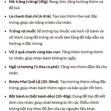
Mè trắng (vừng) (40g):
Rang chín, tăng hương thơm và
độ bùi.
Lá chanh thái chỉ (6-8 lá):
Tạo mùi thơm the mát đặc
trưng, giúp cân bằng vị béo của nhân.
Trứng vịt muối:
Số lượng tùy thuộc vào kích cỡ bánh và
sở thích. Lòng đỏ trứng vịt muối làm tăng độ hấp dẫn và
hương vị đặc trưng.
Vỏ 2 quả chanh vàng bào vụn:
Tăng thêm hương thơm
tự nhiên, giúp nhân bánh không bị ngấy.
Ngũ vị hương (¼ thìa cà phê):
Tăng mùi thơm đậm đà cho
nhân.
Rượu Mai Quế Lộ (20-30ml):
Tạo hương thơm nồng đặc
trưng, giúp nhân bánh thơm ngon và bảo quản tốt hơn.
Bột bánh in (bột bánh dẻo) (20-40g):
Dùng để tạo độ kết
dính cho nhân, giúp nhân không bị rời rạc. Điều chỉnh
lượng bột tùy theo độ ẩm của các nguyên liệu khác.