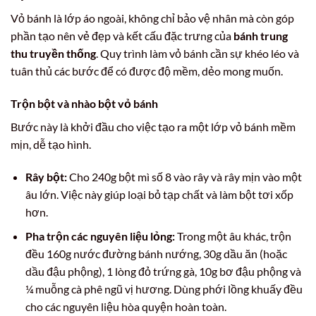
Vỏ bánh là lớp áo ngoài, không chỉ bảo vệ nhân mà còn góp
phần tạo nên vẻ đẹp và kết cấu đặc trưng của
bánh trung
thu truyền thống
. Quy trình làm vỏ bánh cần sự khéo léo và
tuân thủ các bước để có được độ mềm, dẻo mong muốn.
Trộn bột và nhào bột vỏ bánh
Bước này là khởi đầu cho việc tạo ra một lớp vỏ bánh mềm
mịn, dễ tạo hình.
Rây bột:
Cho 240g bột mì số 8 vào rây và rây mịn vào một
âu lớn. Việc này giúp loại bỏ tạp chất và làm bột tơi xốp
hơn.
Pha trộn các nguyên liệu lỏng:
Trong một âu khác, trộn
đều 160g nước đường bánh nướng, 30g dầu ăn (hoặc
dầu đậu phộng), 1 lòng đỏ trứng gà, 10g bơ đậu phộng và
¼ muỗng cà phê ngũ vị hương. Dùng phới lồng khuấy đều
cho các nguyên liệu hòa quyện hoàn toàn.