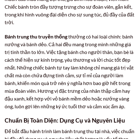
Chiếc bánh tròn đầy tượng trưng cho sự đoàn viên, gắn kết,
trong khi hình vuông đại diện cho sự sung túc, đủ đầy của đất
trời.
Bánh trung thu truyền thống
thường có hai loại chính: bánh
nướng và bánh dẻo. Cả hai đều mang trong mình những giá
trị tinh thần to lớn. Việc tặng bánh cho người thân, bạn bè là
cách thể hiện sự kính trọng, yêu thương và lời chúc tốt đẹp
nhất. Những chiếc bánh tự tay làm không chỉ mang giá trị vật
chất mà còn chứa đựng tình cảm, sự tỉ mỉ của người làm
bánh, khiến món quà trở nên ý nghĩa hơn bao giờ hết trong
mùa đoàn viên. Hương vị đặc trưng của nhân thập cẩm hay
đậu xanh, kết hợp với vỏ bánh mềm dẻo hoặc nướng vàng
óng, luôn gợi lên những ký ức tuổi thơ và cảm xúc ấm áp.
Chuẩn Bị Toàn Diện: Dụng Cụ và Nguyên Liệu
Để bắt đầu hành trình làm bánh trung thu tại nhà, việc chuẩn
bị đầy đủ dụng cụ và nguyên liệu chất lượng là yếu tố then