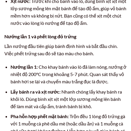
Xịt nước:
Trước khi cho bánh vào lò, dùng bình xịt xịt một
lớp sương mỏng lên mặt bánh để tạo độ ẩm, giúp vỏ bánh
mềm hơn và không bị nứt. Bạn cũng có thể xịt một chút
nước vào lòng lò nướng để tạo độ ẩm.
Nướng lần 1 và phết lòng đỏ trứng
Lần nướng đầu tiên giúp bánh định hình và bắt đầu chín.
Việc phết trứng sau đó sẽ tạo màu cho bánh.
Nướng lần 1:
Cho khay bánh vào lò đã làm nóng, nướng ở
nhiệt độ 200°C trong khoảng 5-7 phút. Quan sát thấy vỏ
bánh hơi se lại và chuyển màu trắng đục là được.
Lấy bánh ra và xịt nước:
Nhanh chóng lấy khay bánh ra
khỏi lò. Dùng bình xịt xịt một lớp sương mỏng lên bánh
để làm mát và cấp ẩm, tránh bánh bị khô.
Pha hỗn hợp phết mặt bánh:
Trộn đều 1 lòng đỏ trứng gà
với 1 muỗng cà phê dầu mè (hoặc dầu ăn) và 1 muỗng cà
phê sữa tươi không đường. Hỗn hợp này sẽ giúp bánh có