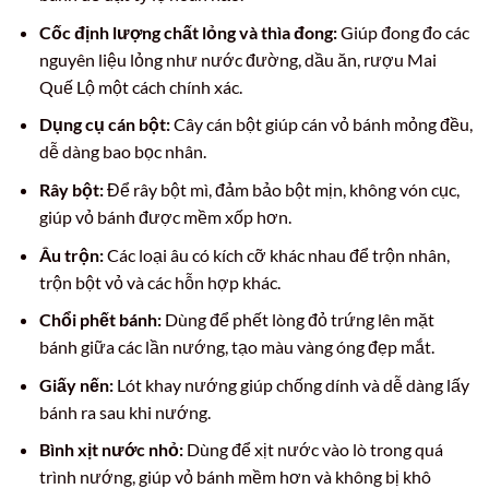
Cốc định lượng chất lỏng và thìa đong:
Giúp đong đo các
nguyên liệu lỏng như nước đường, dầu ăn, rượu Mai
Quế Lộ một cách chính xác.
Dụng cụ cán bột:
Cây cán bột giúp cán vỏ bánh mỏng đều,
dễ dàng bao bọc nhân.
Rây bột:
Để rây bột mì, đảm bảo bột mịn, không vón cục,
giúp vỏ bánh được mềm xốp hơn.
Âu trộn:
Các loại âu có kích cỡ khác nhau để trộn nhân,
trộn bột vỏ và các hỗn hợp khác.
Chổi phết bánh:
Dùng để phết lòng đỏ trứng lên mặt
bánh giữa các lần nướng, tạo màu vàng óng đẹp mắt.
Giấy nến:
Lót khay nướng giúp chống dính và dễ dàng lấy
bánh ra sau khi nướng.
Bình xịt nước nhỏ:
Dùng để xịt nước vào lò trong quá
trình nướng, giúp vỏ bánh mềm hơn và không bị khô