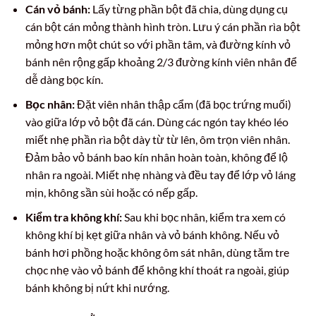
Cán vỏ bánh:
Lấy từng phần bột đã chia, dùng dụng cụ
cán bột cán mỏng thành hình tròn. Lưu ý cán phần rìa bột
mỏng hơn một chút so với phần tâm, và đường kính vỏ
bánh nên rộng gấp khoảng 2/3 đường kính viên nhân để
dễ dàng bọc kín.
Bọc nhân:
Đặt viên nhân thập cẩm (đã bọc trứng muối)
vào giữa lớp vỏ bột đã cán. Dùng các ngón tay khéo léo
miết nhẹ phần rìa bột dày từ từ lên, ôm trọn viên nhân.
Đảm bảo vỏ bánh bao kín nhân hoàn toàn, không để lộ
nhân ra ngoài. Miết nhẹ nhàng và đều tay để lớp vỏ láng
mịn, không sần sùi hoặc có nếp gấp.
Kiểm tra không khí:
Sau khi bọc nhân, kiểm tra xem có
không khí bị kẹt giữa nhân và vỏ bánh không. Nếu vỏ
bánh hơi phồng hoặc không ôm sát nhân, dùng tăm tre
chọc nhẹ vào vỏ bánh để không khí thoát ra ngoài, giúp
bánh không bị nứt khi nướng.