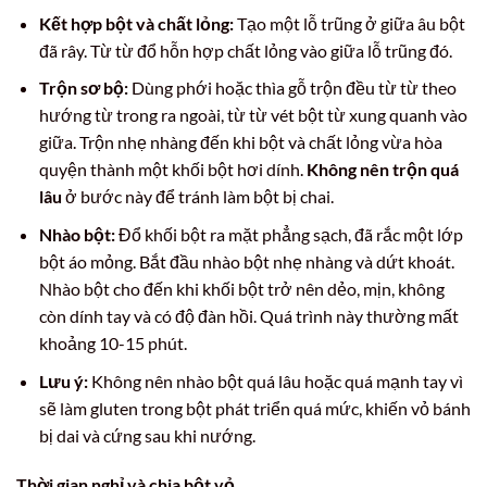
Kết hợp bột và chất lỏng:
Tạo một lỗ trũng ở giữa âu bột
đã rây. Từ từ đổ hỗn hợp chất lỏng vào giữa lỗ trũng đó.
Trộn sơ bộ:
Dùng phới hoặc thìa gỗ trộn đều từ từ theo
hướng từ trong ra ngoài, từ từ vét bột từ xung quanh vào
giữa. Trộn nhẹ nhàng đến khi bột và chất lỏng vừa hòa
quyện thành một khối bột hơi dính.
Không nên trộn quá
lâu
ở bước này để tránh làm bột bị chai.
Nhào bột:
Đổ khối bột ra mặt phẳng sạch, đã rắc một lớp
bột áo mỏng. Bắt đầu nhào bột nhẹ nhàng và dứt khoát.
Nhào bột cho đến khi khối bột trở nên dẻo, mịn, không
còn dính tay và có độ đàn hồi. Quá trình này thường mất
khoảng 10-15 phút.
Lưu ý:
Không nên nhào bột quá lâu hoặc quá mạnh tay vì
sẽ làm gluten trong bột phát triển quá mức, khiến vỏ bánh
bị dai và cứng sau khi nướng.
Thời gian nghỉ và chia bột vỏ