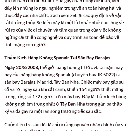
Vụ tai nạn của tàu Atlantic đã gây chấn động dư luận, làm
dấy lên những lo ngại nghiêm trọng về an toàn hàng hải và
thúc đẩy các nhà chức trách xem xét lại các quy định về vận
tải đường thủy. Sự kiện này là một lời nhắc nhở đau lòng về
rủi ro của việc di chuyển và tầm quan trọng của việc không
ngừng cải thiện công nghệ và quy trình an toàn để bảo vệ
tính mạng con người.
Thảm Kịch Hàng Không Spanair Tại Sân Bay Barajas
Ngày 20/8/2008
, thế giới bàng hoàng trước vụ tai nạn máy
bay của hãng hàng không Spanair (chuyến bay JK 5022) tại
sân bay Barajas, Madrid, Tây Ban Nha. Chiếc máy bay gặp sự
cố và rơi ngay sau khi cất cánh, khiến 154 người thiệt mạng
trong tổng số 172 người trên máy bay. Đây là thảm kịch hàng
không nghiêm trọng nhất ở Tây Ban Nha trong gần ba thập
kỷ và đã gây ra một làn sóng thương tiếc sâu sắc.
Cuộc điều tra sau đó đã chỉ ra rằng nguyên nhân chính của vụ