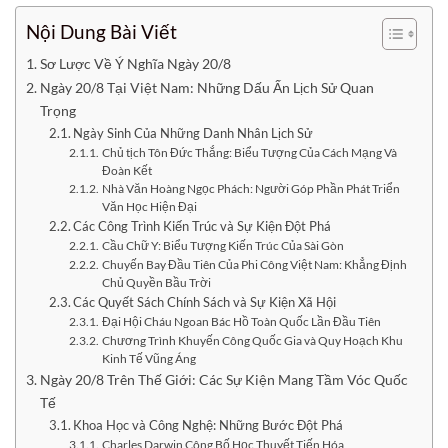
Nội Dung Bài Viết
Sơ Lược Về Ý Nghĩa Ngày 20/8
Ngày 20/8 Tại Việt Nam: Những Dấu Ấn Lịch Sử Quan
Trọng
Ngày Sinh Của Những Danh Nhân Lịch Sử
Chủ tịch Tôn Đức Thắng: Biểu Tượng Của Cách Mạng Và
Đoàn Kết
Nhà Văn Hoàng Ngọc Phách: Người Góp Phần Phát Triển
Văn Học Hiện Đại
Các Công Trình Kiến Trúc và Sự Kiện Đột Phá
Cầu Chữ Y: Biểu Tượng Kiến Trúc Của Sài Gòn
Chuyến Bay Đầu Tiên Của Phi Công Việt Nam: Khẳng Định
Chủ Quyền Bầu Trời
Các Quyết Sách Chính Sách và Sự Kiện Xã Hội
Đại Hội Cháu Ngoan Bác Hồ Toàn Quốc Lần Đầu Tiên
Chương Trình Khuyến Công Quốc Gia và Quy Hoạch Khu
Kinh Tế Vũng Áng
Ngày 20/8 Trên Thế Giới: Các Sự Kiện Mang Tầm Vóc Quốc
Tế
Khoa Học và Công Nghệ: Những Bước Đột Phá
Charles Darwin Công Bố Học Thuyết Tiến Hóa