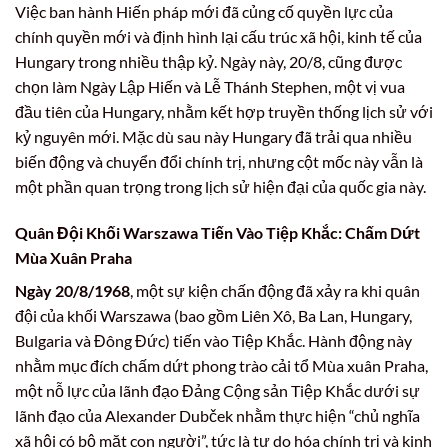
Việc ban hành Hiến pháp mới đã củng cố quyền lực của
chính quyền mới và định hình lại cấu trúc xã hội, kinh tế của
Hungary trong nhiều thập kỷ. Ngày này, 20/8, cũng được
chọn làm Ngày Lập Hiến và Lễ Thánh Stephen, một vị vua
đầu tiên của Hungary, nhằm kết hợp truyền thống lịch sử với
kỷ nguyên mới. Mặc dù sau này Hungary đã trải qua nhiều
biến động và chuyển đổi chính trị, nhưng cột mốc này vẫn là
một phần quan trọng trong lịch sử hiện đại của quốc gia này.
Quân Đội Khối Warszawa Tiến Vào Tiệp Khắc: Chấm Dứt
Mùa Xuân Praha
Ngày 20/8/1968
, một sự kiện chấn động đã xảy ra khi quân
đội của khối Warszawa (bao gồm Liên Xô, Ba Lan, Hungary,
Bulgaria và Đông Đức) tiến vào Tiệp Khắc. Hành động này
nhằm mục đích chấm dứt phong trào cải tổ Mùa xuân Praha,
một nỗ lực của lãnh đạo Đảng Cộng sản Tiệp Khắc dưới sự
lãnh đạo của Alexander Dubček nhằm thực hiện “chủ nghĩa
xã hội có bộ mặt con người”, tức là tự do hóa chính trị và kinh