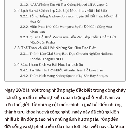
NASA Phóng Tàu Vũ Trụ Không Người Lái Voyager 2
Lịch Sử và Chính Trị: Các Cột Mốc Thay Đổi Thế Giới
Tổng Thống Andrew Johnson Tuyên Bố Kết Thúc Nội Chiến
Hoa Kỳ
Hiến Pháp Mới Của Hungary: Sự Ra Đời Của Cộng Hòa
Nhân Dân
Quân Đội Khối Warszawa Tiến Vào Tiệp Khắc: Chấm Dứt
Mùa Xuân Praha
Thể Thao và Xã Hội: Những Sự Kiện Đặc Biệt
Thành Lập Giải Bóng Bầu Dục Chuyên Nghiệp National
Football League (NFL)
Các Thảm Kịch và Bài Học Từ Lịch Sử
Tai Nạn Tàu Hơi Nước Atlantic Trên Hồ Lake Erie
Thảm Kịch Hàng Không Spanair Tại Sân Bay Barajas
Ngày 20/8 là một trong những ngày đặc biệt trong dòng chảy
lịch sử, ghi dấu nhiều sự kiện quan trọng cả ở Việt Nam và
trên thế giới. Từ những cột mốc chính trị, xã hội đến những
thành tựu khoa học và công nghệ, ngày này đã chứng kiến
nhiều biến động, tạo nên những ảnh hưởng sâu rộng đến
đời sống và sự phát triển của nhân loại. Bài viết này của
Visa