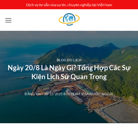
Bỏ
Dịch vụ tư vấn visa uy tín, chuyên nghiệp tại Việt Nam
qua
nội
dung
BLOG DU LỊCH
Ngày 20/8 Là Ngày Gì? Tổng Hợp Các Sự
Kiện Lịch Sử Quan Trọng
ĐĂNG VÀO
02/12/2025
BỞI
TEAM VISA NƯỚC NGOÀI