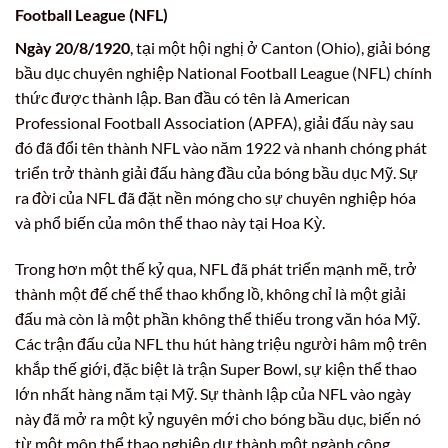
Football League (NFL)
Ngày 20/8/1920
, tại một hội nghị ở Canton (Ohio), giải bóng
bầu dục chuyên nghiệp National Football League (NFL) chính
thức được thành lập. Ban đầu có tên là American
Professional Football Association (APFA), giải đấu này sau
đó đã đổi tên thành NFL vào năm 1922 và nhanh chóng phát
triển trở thành giải đấu hàng đầu của bóng bầu dục Mỹ. Sự
ra đời của NFL đã đặt nền móng cho sự chuyên nghiệp hóa
và phổ biến của môn thể thao này tại Hoa Kỳ.
Trong hơn một thế kỷ qua, NFL đã phát triển mạnh mẽ, trở
thành một đế chế thể thao khổng lồ, không chỉ là một giải
đấu mà còn là một phần không thể thiếu trong văn hóa Mỹ.
Các trận đấu của NFL thu hút hàng triệu người hâm mộ trên
khắp thế giới, đặc biệt là trận Super Bowl, sự kiện thể thao
lớn nhất hàng năm tại Mỹ. Sự thành lập của NFL vào ngày
này đã mở ra một kỷ nguyên mới cho bóng bầu dục, biến nó
từ một môn thể thao nghiệp dư thành một ngành công