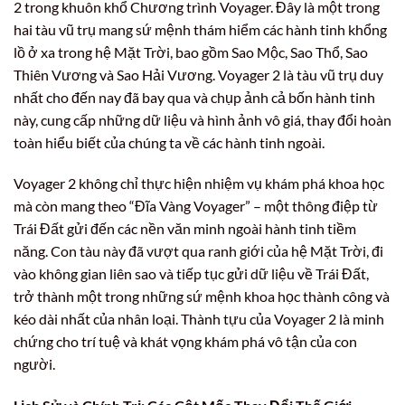
2 trong khuôn khổ Chương trình Voyager. Đây là một trong
hai tàu vũ trụ mang sứ mệnh thám hiểm các hành tinh khổng
lồ ở xa trong hệ Mặt Trời, bao gồm Sao Mộc, Sao Thổ, Sao
Thiên Vương và Sao Hải Vương. Voyager 2 là tàu vũ trụ duy
nhất cho đến nay đã bay qua và chụp ảnh cả bốn hành tinh
này, cung cấp những dữ liệu và hình ảnh vô giá, thay đổi hoàn
toàn hiểu biết của chúng ta về các hành tinh ngoài.
Voyager 2 không chỉ thực hiện nhiệm vụ khám phá khoa học
mà còn mang theo “Đĩa Vàng Voyager” – một thông điệp từ
Trái Đất gửi đến các nền văn minh ngoài hành tinh tiềm
năng. Con tàu này đã vượt qua ranh giới của hệ Mặt Trời, đi
vào không gian liên sao và tiếp tục gửi dữ liệu về Trái Đất,
trở thành một trong những sứ mệnh khoa học thành công và
kéo dài nhất của nhân loại. Thành tựu của Voyager 2 là minh
chứng cho trí tuệ và khát vọng khám phá vô tận của con
người.