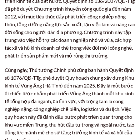
triển kinh tế của đất nước. Quyết định số 136/2007/QĐ-TTg
đã phê duyệt Chương trình khuyến công quốc gia đến năm
2012, với mục tiêu thúc đẩy phát triển công nghiệp nông
thôn, tăng cường năng lực sản xuất, tạo việc làm và nâng cao
đời sống cho người dân địa phương. Chương trình này tập
trung vào việc hỗ trợ các doanh nghiệp nhỏ và vừa, các hợp
tác xã và hộ kinh doanh cá thể trong việc đổi mới công nghệ,
phát triển sản phẩm mới và mở rộng thị trường.
Cùng ngày, Thủ tướng Chính phủ cũng ban hành Quyết định
số 1076/QĐ-TTg, phê duyệt Quy hoạch chung xây dựng Khu
kinh tế Vũng Áng (Hà Tĩnh) đến năm 2025. Đây là một bước
đi chiến lược nhằm phát triển Vũng Áng thành một khu kinh
tế tổng hợp đa ngành, đa lĩnh vực, với trọng tâm là công
nghiệp nặng, công nghiệp chế biến, logistics và du lịch. Việc
quy hoạch này đã đánh dấu bước phát triển quan trọng cho
khu vực miền Trung, thu hút đầu tư trong và ngoài nước, tạo
động lực mạnh mẽ cho sự tăng trưởng kinh tế và xã hội của