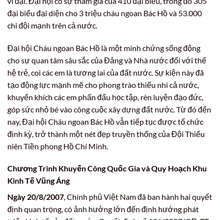
vĩ đại. Đại hội có sự tham gia của 410 đại biểu, trong đó 305
đại biểu đại diện cho 3 triệu cháu ngoan Bác Hồ và 53.000
chi đội mạnh trên cả nước.
Đại hội Cháu ngoan Bác Hồ là một minh chứng sống động
cho sự quan tâm sâu sắc của Đảng và Nhà nước đối với thế
hệ trẻ, coi các em là tương lai của đất nước. Sự kiện này đã
tạo động lực mạnh mẽ cho phong trào thiếu nhi cả nước,
khuyến khích các em phấn đấu học tập, rèn luyện đạo đức,
góp sức nhỏ bé vào công cuộc xây dựng đất nước. Từ đó đến
nay, Đại hội Cháu ngoan Bác Hồ vẫn tiếp tục được tổ chức
định kỳ, trở thành một nét đẹp truyền thống của Đội Thiếu
niên Tiền phong Hồ Chí Minh.
Chương Trình Khuyến Công Quốc Gia và Quy Hoạch Khu
Kinh Tế Vũng Áng
Ngày 20/8/2007
, Chính phủ Việt Nam đã ban hành hai quyết
định quan trọng, có ảnh hưởng lớn đến định hướng phát