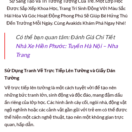
Sự Sáng Tạo Và Trí Tưởng Tượng Của Trẻ. Một Lớp Học
Được Sắp Xếp Khoa Học, Trang Trí Sinh Động Với Màu Sắc
Hài Hòa Và Góc Hoạt Động Phong Phú Sẽ Giúp Bé Hứng Thú
Đến Trường Mỗi Ngày. Cùng Avakids Khám Phá Ngay Nhé!
Có thể bạn quan tâm: Đánh Giá Chi Tiết
Nhà Xe Hiền Phước: Tuyến Hà Nội – Nha
Trang
Sử Dụng Tranh Vẽ Trực Tiếp Lên Tường và Giấy Dán
Tường
Vẽ trực tiếp lên tường là một cách tuyệt vời để tạo nên
những bức tranh lớn, sinh động và độc đáo, mang đậm dấu
ấn riêng của lớp học. Các hình ảnh cây cối, ngôi nhà, động vật
ngộ nghĩnh hoặc các cảnh vật gần gũi với trẻ em có thể được
thể hiện một cách nghệ thuật, tạo nên một không gian trực
quan, hấp dẫn.