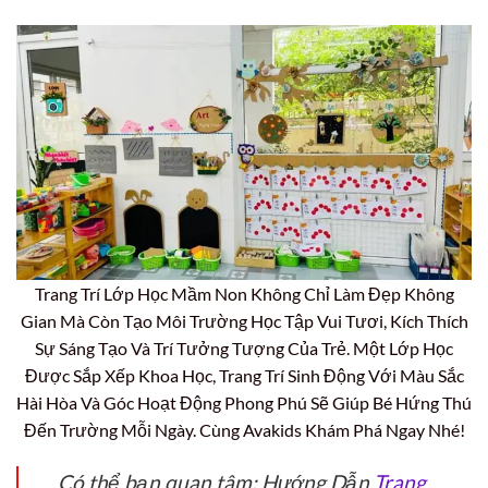
Trang Trí Lớp Học Mầm Non Không Chỉ Làm Đẹp Không
Gian Mà Còn Tạo Môi Trường Học Tập Vui Tươi, Kích Thích
Sự Sáng Tạo Và Trí Tưởng Tượng Của Trẻ. Một Lớp Học
Được Sắp Xếp Khoa Học, Trang Trí Sinh Động Với Màu Sắc
Hài Hòa Và Góc Hoạt Động Phong Phú Sẽ Giúp Bé Hứng Thú
Đến Trường Mỗi Ngày. Cùng Avakids Khám Phá Ngay Nhé!
Có thể bạn quan tâm: Hướng Dẫn
Trang