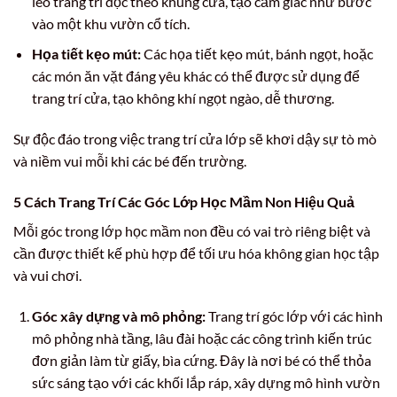
leo trang trí dọc theo khung cửa, tạo cảm giác như bước
vào một khu vườn cổ tích.
Họa tiết kẹo mút:
Các họa tiết kẹo mút, bánh ngọt, hoặc
các món ăn vặt đáng yêu khác có thể được sử dụng để
trang trí cửa, tạo không khí ngọt ngào, dễ thương.
Sự độc đáo trong việc trang trí cửa lớp sẽ khơi dậy sự tò mò
và niềm vui mỗi khi các bé đến trường.
5 Cách Trang Trí Các Góc Lớp Học Mầm Non Hiệu Quả
Mỗi góc trong lớp học mầm non đều có vai trò riêng biệt và
cần được thiết kế phù hợp để tối ưu hóa không gian học tập
và vui chơi.
Góc xây dựng và mô phỏng:
Trang trí góc lớp với các hình
mô phỏng nhà tầng, lâu đài hoặc các công trình kiến trúc
đơn giản làm từ giấy, bìa cứng. Đây là nơi bé có thể thỏa
sức sáng tạo với các khối lắp ráp, xây dựng mô hình vườn