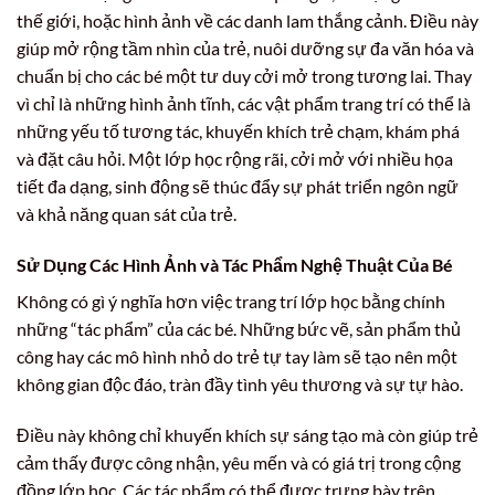
thế giới, hoặc hình ảnh về các danh lam thắng cảnh. Điều này
giúp mở rộng tầm nhìn của trẻ, nuôi dưỡng sự đa văn hóa và
chuẩn bị cho các bé một tư duy cởi mở trong tương lai. Thay
vì chỉ là những hình ảnh tĩnh, các vật phẩm trang trí có thể là
những yếu tố tương tác, khuyến khích trẻ chạm, khám phá
và đặt câu hỏi. Một lớp học rộng rãi, cởi mở với nhiều họa
tiết đa dạng, sinh động sẽ thúc đẩy sự phát triển ngôn ngữ
và khả năng quan sát của trẻ.
Sử Dụng Các Hình Ảnh và Tác Phẩm Nghệ Thuật Của Bé
Không có gì ý nghĩa hơn việc trang trí lớp học bằng chính
những “tác phẩm” của các bé. Những bức vẽ, sản phẩm thủ
công hay các mô hình nhỏ do trẻ tự tay làm sẽ tạo nên một
không gian độc đáo, tràn đầy tình yêu thương và sự tự hào.
Điều này không chỉ khuyến khích sự sáng tạo mà còn giúp trẻ
cảm thấy được công nhận, yêu mến và có giá trị trong cộng
đồng lớp học. Các tác phẩm có thể được trưng bày trên