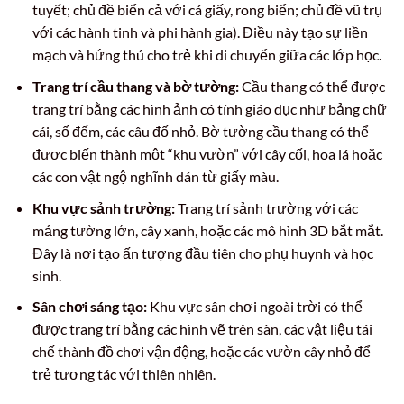
tuyết; chủ đề biển cả với cá giấy, rong biển; chủ đề vũ trụ
với các hành tinh và phi hành gia). Điều này tạo sự liền
mạch và hứng thú cho trẻ khi di chuyển giữa các lớp học.
Trang trí cầu thang và bờ tường:
Cầu thang có thể được
trang trí bằng các hình ảnh có tính giáo dục như bảng chữ
cái, số đếm, các câu đố nhỏ. Bờ tường cầu thang có thể
được biến thành một “khu vườn” với cây cối, hoa lá hoặc
các con vật ngộ nghĩnh dán từ giấy màu.
Khu vực sảnh trường:
Trang trí sảnh trường với các
mảng tường lớn, cây xanh, hoặc các mô hình 3D bắt mắt.
Đây là nơi tạo ấn tượng đầu tiên cho phụ huynh và học
sinh.
Sân chơi sáng tạo:
Khu vực sân chơi ngoài trời có thể
được trang trí bằng các hình vẽ trên sàn, các vật liệu tái
chế thành đồ chơi vận động, hoặc các vườn cây nhỏ để
trẻ tương tác với thiên nhiên.