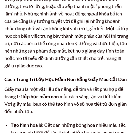
tường, treo lơ lửng, hoặc sắp xếp thành một “phòng triển
lãm” nhỏ. Những hình ảnh về hoạt động ngoại khóa bổ ích
của bé cũng là ý tưởng tuyệt vời để ghi lại những khoảnh
khắc đáng nhớ và tạo không khí vui tươi, gắn kết. Một số lớp
học còn biến việc trưng bày thành một phần của hội thi trang
trí, nơi các bé có thể cùng nhau lên ý tưởng và thực hiện, tạo
nên những sản phẩm đẹp mắt, kết hợp giảng dạy tính toán
hoặc mô tả biểu đồ dinh dưỡng cần thiết cho trẻ, mang lại
giá trị giáo dục cao.
Cách Trang Trí Lớp Học Mầm Non Bằng Giấy Màu Cắt Dán
Giấy màu là một vật liệu đa năng, dễ tìm và rất phù hợp để
trang trí lớp học mầm non
một cách sáng tạo và tiết kiệm.
Với giấy màu, bạn có thể tạo hình vô số họa tiết từ đơn giản
đến phức tạp.
Tạo hình hoa lá:
Cắt dán những bông hoa nhiều màu sắc,
lá cây xanh tươi để tạo thành vườn hoa mini ngay trong