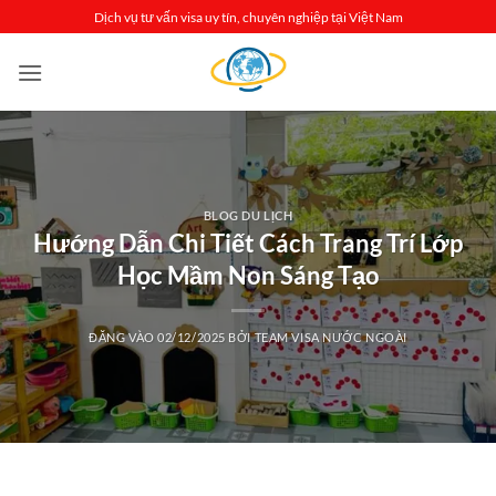
Bỏ
Dịch vụ tư vấn visa uy tín, chuyên nghiệp tại Việt Nam
qua
nội
dung
BLOG DU LỊCH
Hướng Dẫn Chi Tiết Cách Trang Trí Lớp
Học Mầm Non Sáng Tạo
ĐĂNG VÀO
02/12/2025
BỞI
TEAM VISA NƯỚC NGOÀI