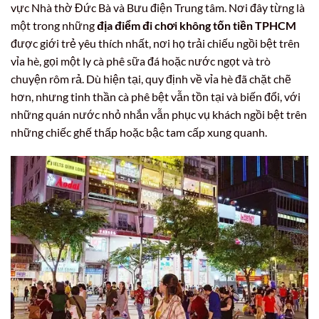
vực Nhà thờ Đức Bà và Bưu điện Trung tâm. Nơi đây từng là
một trong những
địa điểm đi chơi không tốn tiền TPHCM
được giới trẻ yêu thích nhất, nơi họ trải chiếu ngồi bệt trên
vỉa hè, gọi một ly cà phê sữa đá hoặc nước ngọt và trò
chuyện rôm rả. Dù hiện tại, quy định về vỉa hè đã chặt chẽ
hơn, nhưng tinh thần cà phê bệt vẫn tồn tại và biến đổi, với
những quán nước nhỏ nhắn vẫn phục vụ khách ngồi bệt trên
những chiếc ghế thấp hoặc bậc tam cấp xung quanh.