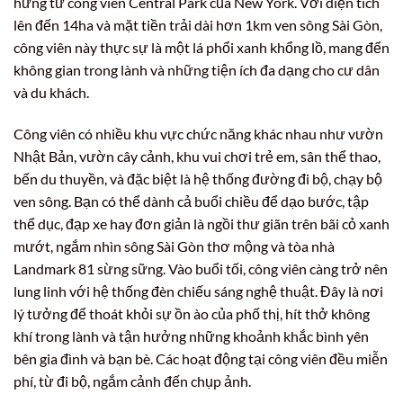
hứng từ công viên Central Park của New York. Với diện tích
lên đến 14ha và mặt tiền trải dài hơn 1km ven sông Sài Gòn,
công viên này thực sự là một lá phổi xanh khổng lồ, mang đến
không gian trong lành và những tiện ích đa dạng cho cư dân
và du khách.
Công viên có nhiều khu vực chức năng khác nhau như vườn
Nhật Bản, vườn cây cảnh, khu vui chơi trẻ em, sân thể thao,
bến du thuyền, và đặc biệt là hệ thống đường đi bộ, chạy bộ
ven sông. Bạn có thể dành cả buổi chiều để dạo bước, tập
thể dục, đạp xe hay đơn giản là ngồi thư giãn trên bãi cỏ xanh
mướt, ngắm nhìn sông Sài Gòn thơ mộng và tòa nhà
Landmark 81 sừng sững. Vào buổi tối, công viên càng trở nên
lung linh với hệ thống đèn chiếu sáng nghệ thuật. Đây là nơi
lý tưởng để thoát khỏi sự ồn ào của phố thị, hít thở không
khí trong lành và tận hưởng những khoảnh khắc bình yên
bên gia đình và bạn bè. Các hoạt động tại công viên đều miễn
phí, từ đi bộ, ngắm cảnh đến chụp ảnh.