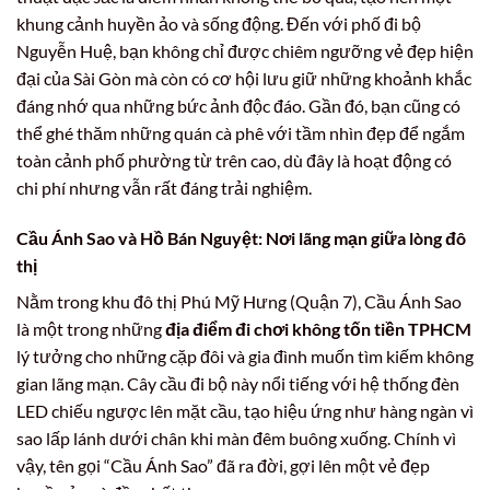
khung cảnh huyền ảo và sống động. Đến với phố đi bộ
Nguyễn Huệ, bạn không chỉ được chiêm ngưỡng vẻ đẹp hiện
đại của Sài Gòn mà còn có cơ hội lưu giữ những khoảnh khắc
đáng nhớ qua những bức ảnh độc đáo. Gần đó, bạn cũng có
thể ghé thăm những quán cà phê với tầm nhìn đẹp để ngắm
toàn cảnh phố phường từ trên cao, dù đây là hoạt động có
chi phí nhưng vẫn rất đáng trải nghiệm.
Cầu Ánh Sao và Hồ Bán Nguyệt: Nơi lãng mạn giữa lòng đô
thị
Nằm trong khu đô thị Phú Mỹ Hưng (Quận 7), Cầu Ánh Sao
là một trong những
địa điểm đi chơi không tốn tiền TPHCM
lý tưởng cho những cặp đôi và gia đình muốn tìm kiếm không
gian lãng mạn. Cây cầu đi bộ này nổi tiếng với hệ thống đèn
LED chiếu ngược lên mặt cầu, tạo hiệu ứng như hàng ngàn vì
sao lấp lánh dưới chân khi màn đêm buông xuống. Chính vì
vậy, tên gọi “Cầu Ánh Sao” đã ra đời, gợi lên một vẻ đẹp