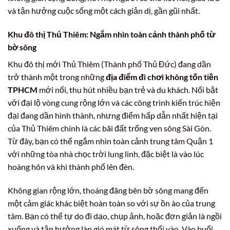
và tận hưởng cuộc sống một cách giản dị, gần gũi nhất.
Khu đô thị Thủ Thiêm: Ngắm nhìn toàn cảnh thành phố từ
bờ sông
Khu đô thị mới Thủ Thiêm (Thành phố Thủ Đức) đang dần
trở thành một trong những
địa điểm đi chơi không tốn tiền
TPHCM
mới nổi, thu hút nhiều bạn trẻ và du khách. Nổi bật
với đại lộ vòng cung rộng lớn và các công trình kiến trúc hiện
đại đang dần hình thành, nhưng điểm hấp dẫn nhất hiện tại
của Thủ Thiêm chính là các bãi đất trống ven sông Sài Gòn.
Từ đây, bạn có thể ngắm nhìn toàn cảnh trung tâm Quận 1
với những tòa nhà chọc trời lung linh, đặc biệt là vào lúc
hoàng hôn và khi thành phố lên đèn.
Không gian rộng lớn, thoáng đãng bên bờ sông mang đến
một cảm giác khác biệt hoàn toàn so với sự ồn ào của trung
tâm. Bạn có thể tự do đi dạo, chụp ảnh, hoặc đơn giản là ngồi
xuống và tận hưởng làn gió mát từ sông thổi vào. Vào buổi