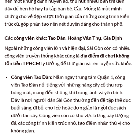
nên một khung cảnh huyền ảo, thu hút nhiều bạn trẻ đến
đây để hẹn hò hay tụ tập bạn bè. Cầu Mống là một minh
chứng cho vẻ đẹp vượt thời gian của những công trình kiến
trúc cũ, góp phần tạo nên nét duyên dáng cho thành phố.
Các công viên khác: Tao Đàn, Hoàng Văn Thụ, Gia Định
Ngoài những công viên lớn và hiện đại, Sài Gòn còn có nhiều
công viên truyền thống khác cũng là
địa điểm đi chơi không
tốn tiền TPHCM
lý tưởng để thư giãn và rèn luyện sức khỏe.
Công viên Tao Đàn:
Nằm ngay trung tâm Quận 1, công
viên Tao Đàn nổi tiếng với những hàng cây cổ thụ rợp
bóng mát, mang đến không khí trong lành và yên bình.
Đây là nơi người dân Sài Gòn thường đến để tập thể dục
buổi sáng, đi bộ, chơi cờ hoặc đơn giản là ngồi đọc sách
dưới tán cây. Công viên còn có khu vực trưng bày tượng
đá, các công trình kiến trúc nhỏ, tạo điểm nhấn thú vị cho
không gian.