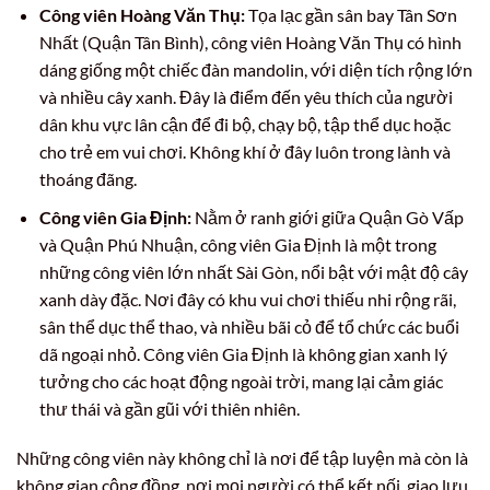
Công viên Hoàng Văn Thụ:
Tọa lạc gần sân bay Tân Sơn
Nhất (Quận Tân Bình), công viên Hoàng Văn Thụ có hình
dáng giống một chiếc đàn mandolin, với diện tích rộng lớn
và nhiều cây xanh. Đây là điểm đến yêu thích của người
dân khu vực lân cận để đi bộ, chạy bộ, tập thể dục hoặc
cho trẻ em vui chơi. Không khí ở đây luôn trong lành và
thoáng đãng.
Công viên Gia Định:
Nằm ở ranh giới giữa Quận Gò Vấp
và Quận Phú Nhuận, công viên Gia Định là một trong
những công viên lớn nhất Sài Gòn, nổi bật với mật độ cây
xanh dày đặc. Nơi đây có khu vui chơi thiếu nhi rộng rãi,
sân thể dục thể thao, và nhiều bãi cỏ để tổ chức các buổi
dã ngoại nhỏ. Công viên Gia Định là không gian xanh lý
tưởng cho các hoạt động ngoài trời, mang lại cảm giác
thư thái và gần gũi với thiên nhiên.
Những công viên này không chỉ là nơi để tập luyện mà còn là
không gian cộng đồng, nơi mọi người có thể kết nối, giao lưu