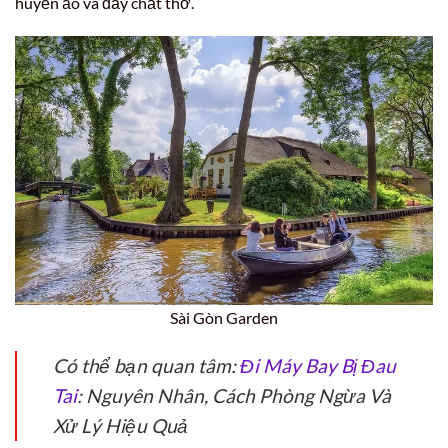
huyền ảo và đầy chất thơ.
Sài Gòn Garden
Có thể bạn quan tâm:
Đi Máy Bay Bị Đau
Tai
: Nguyên Nhân, Cách Phòng Ngừa Và
Xử Lý Hiệu Quả