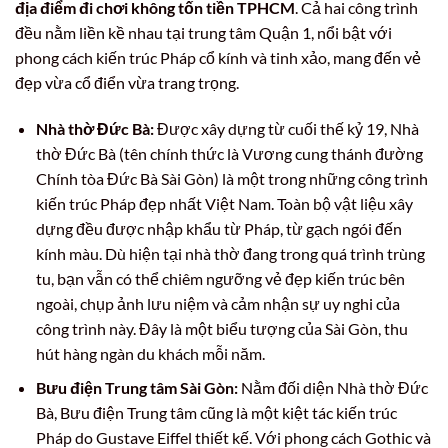
địa điểm đi chơi không tốn tiền TPHCM
. Cả hai công trình
đều nằm liền kề nhau tại trung tâm Quận 1, nổi bật với
phong cách kiến trúc Pháp cổ kính và tinh xảo, mang đến vẻ
đẹp vừa cổ điển vừa trang trọng.
Nhà thờ Đức Bà:
Được xây dựng từ cuối thế kỷ 19, Nhà
thờ Đức Bà (tên chính thức là Vương cung thánh đường
Chính tòa Đức Bà Sài Gòn) là một trong những công trình
kiến trúc Pháp đẹp nhất Việt Nam. Toàn bộ vật liệu xây
dựng đều được nhập khẩu từ Pháp, từ gạch ngói đến
kính màu. Dù hiện tại nhà thờ đang trong quá trình trùng
tu, bạn vẫn có thể chiêm ngưỡng vẻ đẹp kiến trúc bên
ngoài, chụp ảnh lưu niệm và cảm nhận sự uy nghi của
công trình này. Đây là một biểu tượng của Sài Gòn, thu
hút hàng ngàn du khách mỗi năm.
Bưu điện Trung tâm Sài Gòn:
Nằm đối diện Nhà thờ Đức
Bà, Bưu điện Trung tâm cũng là một kiệt tác kiến trúc
Pháp do Gustave Eiffel thiết kế. Với phong cách Gothic và