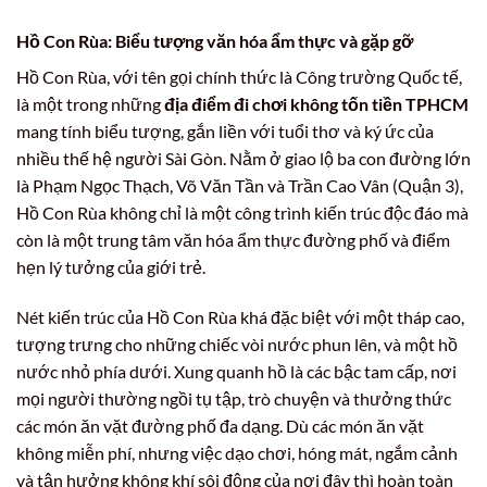
Hồ Con Rùa: Biểu tượng văn hóa ẩm thực và gặp gỡ
Hồ Con Rùa, với tên gọi chính thức là Công trường Quốc tế,
là một trong những
địa điểm đi chơi không tốn tiền TPHCM
mang tính biểu tượng, gắn liền với tuổi thơ và ký ức của
nhiều thế hệ người Sài Gòn. Nằm ở giao lộ ba con đường lớn
là Phạm Ngọc Thạch, Võ Văn Tần và Trần Cao Vân (Quận 3),
Hồ Con Rùa không chỉ là một công trình kiến trúc độc đáo mà
còn là một trung tâm văn hóa ẩm thực đường phố và điểm
hẹn lý tưởng của giới trẻ.
Nét kiến trúc của Hồ Con Rùa khá đặc biệt với một tháp cao,
tượng trưng cho những chiếc vòi nước phun lên, và một hồ
nước nhỏ phía dưới. Xung quanh hồ là các bậc tam cấp, nơi
mọi người thường ngồi tụ tập, trò chuyện và thưởng thức
các món ăn vặt đường phố đa dạng. Dù các món ăn vặt
không miễn phí, nhưng việc dạo chơi, hóng mát, ngắm cảnh
và tận hưởng không khí sôi động của nơi đây thì hoàn toàn