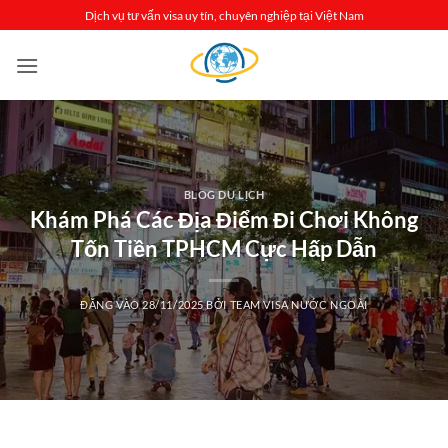
Bỏ
Dịch vụ tư vấn visa uy tín, chuyên nghiệp tại Việt Nam
qua
nội
dung
BLOG DU LỊCH
Khám Phá Các Địa Điểm Đi Chơi Không
Tốn Tiền TPHCM Cực Hấp Dẫn
ĐĂNG VÀO
28/11/2025
BỞI
TEAM VISA NƯỚC NGOÀI