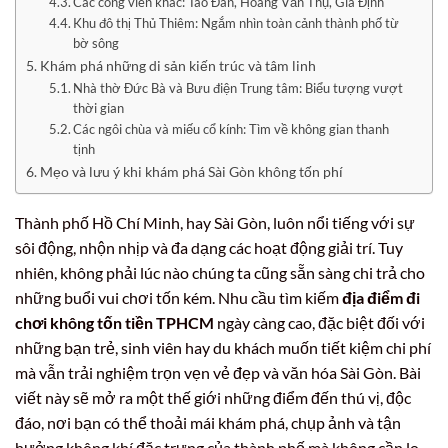
Các công viên khác: Tao Đàn, Hoàng Văn Thụ, Gia Định
Khu đô thị Thủ Thiêm: Ngắm nhìn toàn cảnh thành phố từ
bờ sông
Khám phá những di sản kiến trúc và tâm linh
Nhà thờ Đức Bà và Bưu điện Trung tâm: Biểu tượng vượt
thời gian
Các ngôi chùa và miếu cổ kính: Tìm về không gian thanh
tịnh
Mẹo và lưu ý khi khám phá Sài Gòn không tốn phí
Thành phố Hồ Chí Minh, hay Sài Gòn, luôn nổi tiếng với sự
sôi động, nhộn nhịp và đa dạng các hoạt động giải trí. Tuy
nhiên, không phải lúc nào chúng ta cũng sẵn sàng chi trả cho
những buổi vui chơi tốn kém. Nhu cầu tìm kiếm
địa điểm đi
chơi không tốn tiền TPHCM
ngày càng cao, đặc biệt đối với
những bạn trẻ, sinh viên hay du khách muốn tiết kiệm chi phí
mà vẫn trải nghiệm trọn vẹn vẻ đẹp và văn hóa Sài Gòn. Bài
viết này sẽ mở ra một thế giới những điểm đến thú vị, độc
đáo, nơi bạn có thể thoải mái khám phá, chụp ảnh và tận
hưởng không khí đặc trưng của thành phố mà không cần lo