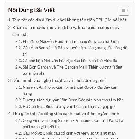
Nội Dung Bài Viết
Tóm tắt các địa điểm đi chơi không tốn tiền TPHCM nổi bật
Khám phá những khu vực đi bộ và không gian công cộng
sầm uất
Phố đi bộ Nguyễn Huệ: Trái tim năng động của Sài Gòn
Cầu Ánh Sao và Hồ Bán Nguyệt: Nơi lãng mạn giữa lòng đô
thị
Cà phê bệt: Nét văn hóa độc đáo bên Nhà thờ Đức Bà
Sài Gòn Garden và The Garden Mall: Thiên đường “sống
ảo” miễn phí
Đắm mình vào nghệ thuật và văn hóa đường phố
Nhà ga 3A: Không gian nghệ thuật đương đại đầy cảm
hứng
Đường sách Nguyễn Văn Bình: Góc yên bình cho tâm hồn
Hồ Con Rùa: Biểu tượng văn hóa ẩm thực và gặp gỡ
Thư giãn tại các công viên xanh mát và điểm ngắm cảnh
Công viên ven sông Sài Gòn – Vinhomes Central Park: Lá
phổi xanh giữa đô thị
Cầu Mống: Chiếc cầu cổ kính với view sông lãng mạn