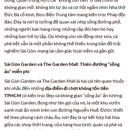
không gian mở, không khí tự do và cơ hội ngắm nhìn Nhà thờ
Đức Bà cổ kính, Bưu điện Trung tâm mang kiến trúc Pháp độc
đáo. Đây là nơi lý tưởng để quan sát nhịp sống đường phố,
những người bán hàng rong, những cặp đôi hẹn hò hay
những bạn trẻ tụ tập. Dù không còn sôi động như xưa, cà
phê bệt vẫn là một phần không thể thiếu trong bản đồ trải
nghiệm Sài Gòn, mang lại cảm giác hoài niệm và gần gũi.
Sài Gòn Garden và The Garden Mall: Thiên đường “sống
ảo” miễn phí
Sài Gòn Garden và The Garden Mall là hai cái tên quen thuộc
khi nhắc đến những
địa điểm đi chơi không tốn tiền
TPHCM
có kiến trúc đẹp và không gian “sống ảo” ấn tượng.
Sài Gòn Garden, đúng như tên gọi của nó, là một khu vườn
xanh mát ẩn mình trên con đường Nguyễn Huệ. Được thiết
kế theo phong cách châu Âu, nơi đây là sự kết hợp hài hòa
giữa các shop thời trang, cửa hàng hoa tươi, quán cà phê và