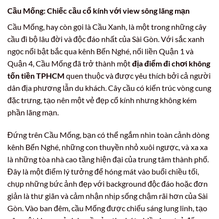
Cầu Mống: Chiếc cầu cổ kính với view sông lãng mạn
Cầu Mống, hay còn gọi là Cầu Xanh, là một trong những cây
cầu đi bộ lâu đời và độc đáo nhất của Sài Gòn. Với sắc xanh
ngọc nổi bật bắc qua kênh Bến Nghé, nối liền Quận 1 và
Quận 4, Cầu Mống đã trở thành một
địa điểm đi chơi không
tốn tiền TPHCM
quen thuộc và được yêu thích bởi cả người
dân địa phương lẫn du khách. Cây cầu có kiến trúc vòng cung
đặc trưng, tạo nên một vẻ đẹp cổ kính nhưng không kém
phần lãng mạn.
Đứng trên Cầu Mống, bạn có thể ngắm nhìn toàn cảnh dòng
kênh Bến Nghé, những con thuyền nhỏ xuôi ngược, và xa xa
là những tòa nhà cao tầng hiện đại của trung tâm thành phố.
Đây là một điểm lý tưởng để hóng mát vào buổi chiều tối,
chụp những bức ảnh đẹp với background độc đáo hoặc đơn
giản là thư giãn và cảm nhận nhịp sống chậm rãi hơn của Sài
Gòn. Vào ban đêm, cầu Mống được chiếu sáng lung linh, tạo