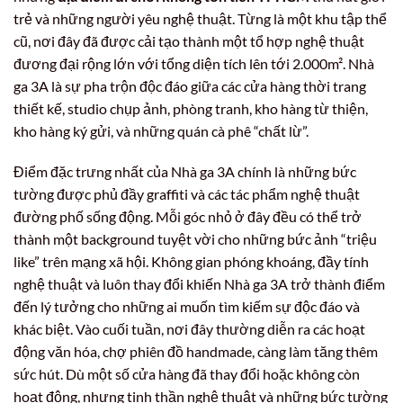
trẻ và những người yêu nghệ thuật. Từng là một khu tập thể
cũ, nơi đây đã được cải tạo thành một tổ hợp nghệ thuật
đương đại rộng lớn với tổng diện tích lên tới 2.000m². Nhà
ga 3A là sự pha trộn độc đáo giữa các cửa hàng thời trang
thiết kế, studio chụp ảnh, phòng tranh, kho hàng từ thiện,
kho hàng ký gửi, và những quán cà phê “chất lừ”.
Điểm đặc trưng nhất của Nhà ga 3A chính là những bức
tường được phủ đầy graffiti và các tác phẩm nghệ thuật
đường phố sống động. Mỗi góc nhỏ ở đây đều có thể trở
thành một background tuyệt vời cho những bức ảnh “triệu
like” trên mạng xã hội. Không gian phóng khoáng, đầy tính
nghệ thuật và luôn thay đổi khiến Nhà ga 3A trở thành điểm
đến lý tưởng cho những ai muốn tìm kiếm sự độc đáo và
khác biệt. Vào cuối tuần, nơi đây thường diễn ra các hoạt
động văn hóa, chợ phiên đồ handmade, càng làm tăng thêm
sức hút. Dù một số cửa hàng đã thay đổi hoặc không còn
hoạt động, nhưng tinh thần nghệ thuật và những bức tường