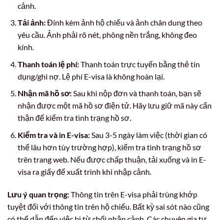
cảnh.
Tải ảnh:
Đính kèm ảnh hộ chiếu và ảnh chân dung theo
yêu cầu. Ảnh phải rõ nét, phông nền trắng, không đeo
kính.
Thanh toán lệ phí:
Thanh toán trực tuyến bằng thẻ tín
dụng/ghi nợ. Lệ phí E-visa là không hoàn lại.
Nhận mã hồ sơ:
Sau khi nộp đơn và thanh toán, bạn sẽ
nhận được một mã hồ sơ điện tử. Hãy lưu giữ mã này cẩn
thận để kiểm tra tình trạng hồ sơ.
Kiểm tra và in E-visa:
Sau 3-5 ngày làm việc (thời gian có
thể lâu hơn tùy trường hợp), kiểm tra tình trạng hồ sơ
trên trang web. Nếu được chấp thuận, tải xuống và in E-
visa ra giấy để xuất trình khi nhập cảnh.
Lưu ý quan trọng:
Thông tin trên E-visa phải trùng khớp
tuyệt đối với thông tin trên hộ chiếu. Bất kỳ sai sót nào cũng
có thể dẫn đến việc bị từ chối nhập cảnh. Các chuyên gia tư