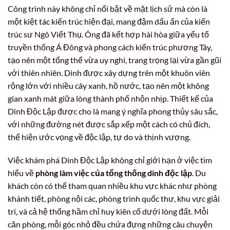
Công trình này không chỉ nổi bật về mặt lịch sử mà còn là
một kiệt tác kiến trúc hiện đại, mang đậm dấu ấn của kiến
trúc sư Ngô Viết Thụ. Ông đã kết hợp hài hòa giữa yếu tố
truyền thống Á Đông và phong cách kiến trúc phương Tây,
tạo nên một tổng thể vừa uy nghi, trang trọng lại vừa gần gũi
với thiên nhiên. Dinh được xây dựng trên một khuôn viên
rộng lớn với nhiều cây xanh, hồ nước, tạo nên một không
gian xanh mát giữa lòng thành phố nhộn nhịp. Thiết kế của
Dinh Độc Lập được cho là mang ý nghĩa phong thủy sâu sắc,
với những đường nét được sắp xếp một cách có chủ đích,
thể hiện ước vọng về độc lập, tự do và thịnh vượng.
Việc khám phá Dinh Độc Lập không chỉ giới hạn ở việc tìm
hiểu về
phòng làm việc của tổng thống dinh độc lập
. Du
khách còn có thể tham quan nhiều khu vực khác như phòng
khánh tiết, phòng nội các, phòng trình quốc thư, khu vực giải
trí, và cả hệ thống hầm chỉ huy kiên cố dưới lòng đất. Mỗi
căn phòng, mỗi góc nhỏ đều chứa đựng những câu chuyện