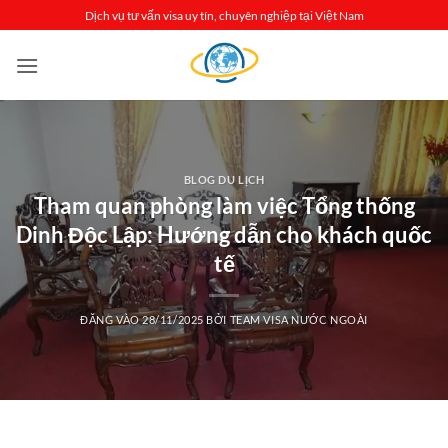
Bỏ
Dịch vụ tư vấn visa uy tín, chuyên nghiệp tại Việt Nam
qua
nội
dung
BLOG DU LỊCH
Tham quan phòng làm việc Tổng thống
Dinh Độc Lập: Hướng dẫn cho khách quốc
tế
ĐĂNG VÀO
28/11/2025
BỞI
TEAM VISA NƯỚC NGOÀI