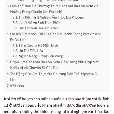
Trung Đông: Thảo Mộc Và Rau Củ Tươi
Làm Thế Nào Để Thưởng Thức Các Loại Rau Ăn Kèm Cá
Nướng Đúng Chuẩn Khi Du Lịch?
Tìm Kiếm Trải Nghiệm Ẩm Thực Địa Phương
Lưu Ý Về Vệ Sinh Thực Phẩm
Học Hỏi Văn Hóa Ẩm Thực
Lợi Ích Sức Khỏe Khi Ưu Tiên Rau Xanh Trong Bữa Ăn Khi
Đi Du Lịch
Tăng Cường Hệ Miễn Dịch
Hỗ Trợ Tiêu Hóa
Nguồn Năng Lượng Bền Vững
Chọn Lựa Các Loại Rau Ăn Kèm Cá Nướng Phù Hợp Với
Khẩu Vị Và Chuyến Đi Của Bạn
Tác Động Của Ẩm Thực Địa Phương Đến Trải Nghiệm Du
Lịch
Kết luận
Khi lên kế hoạch cho một chuyến du lịch hay thậm chí là định
cư ở nước ngoài, việc khám phá ẩm thực địa phương luôn là
một phần không thể thiếu, mang lại trải nghiệm văn hóa độc