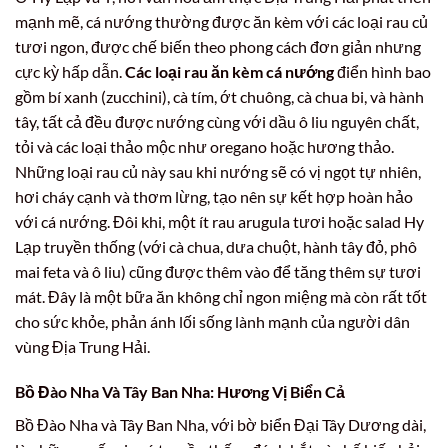
mạnh mẽ, cá nướng thường được ăn kèm với các loại rau củ
tươi ngon, được chế biến theo phong cách đơn giản nhưng
cực kỳ hấp dẫn.
Các loại rau ăn kèm cá nướng
điển hình bao
gồm bí xanh (zucchini), cà tím, ớt chuông, cà chua bi, và hành
tây, tất cả đều được nướng cùng với dầu ô liu nguyên chất,
tỏi và các loại thảo mộc như oregano hoặc hương thảo.
Những loại rau củ này sau khi nướng sẽ có vị ngọt tự nhiên,
hơi cháy cạnh và thơm lừng, tạo nên sự kết hợp hoàn hảo
với cá nướng. Đôi khi, một ít rau arugula tươi hoặc salad Hy
Lạp truyền thống (với cà chua, dưa chuột, hành tây đỏ, phô
mai feta và ô liu) cũng được thêm vào để tăng thêm sự tươi
mát. Đây là một bữa ăn không chỉ ngon miệng mà còn rất tốt
cho sức khỏe, phản ánh lối sống lành mạnh của người dân
vùng Địa Trung Hải.
Bồ Đào Nha Và Tây Ban Nha: Hương Vị Biển Cả
Bồ Đào Nha và Tây Ban Nha, với bờ biển Đại Tây Dương dài,