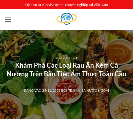
Bỏ
Dịch vụ tư vấn visa uy tín, chuyên nghiệp tại Việt Nam
qua
nội
dung
BLOG DU LỊCH
Khám Phá Các Loại Rau Ăn Kèm Cá
Nướng Trên Bàn Tiệc Ẩm Thực Toàn Cầu
ĐĂNG VÀO
28/11/2025
BỞI
TEAM VISA NƯỚC NGOÀI