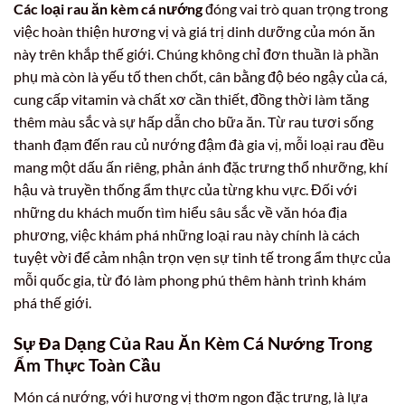
Các loại rau ăn kèm cá nướng
đóng vai trò quan trọng trong
việc hoàn thiện hương vị và giá trị dinh dưỡng của món ăn
này trên khắp thế giới. Chúng không chỉ đơn thuần là phần
phụ mà còn là yếu tố then chốt, cân bằng độ béo ngậy của cá,
cung cấp vitamin và chất xơ cần thiết, đồng thời làm tăng
thêm màu sắc và sự hấp dẫn cho bữa ăn. Từ rau tươi sống
thanh đạm đến rau củ nướng đậm đà gia vị, mỗi loại rau đều
mang một dấu ấn riêng, phản ánh đặc trưng thổ nhưỡng, khí
hậu và truyền thống ẩm thực của từng khu vực. Đối với
những du khách muốn tìm hiểu sâu sắc về văn hóa địa
phương, việc khám phá những loại rau này chính là cách
tuyệt vời để cảm nhận trọn vẹn sự tinh tế trong ẩm thực của
mỗi quốc gia, từ đó làm phong phú thêm hành trình khám
phá thế giới.
Sự Đa Dạng Của Rau Ăn Kèm Cá Nướng Trong
Ẩm Thực Toàn Cầu
Món cá nướng, với hương vị thơm ngon đặc trưng, là lựa