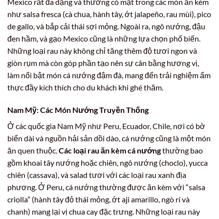
Mexico rất đa dạng và thường có mặt trong các món ăn kèm
như salsa fresca (cà chua, hành tây, ớt jalapeño, rau mùi), pico
de gallo, và bắp cải thái sợi mỏng. Ngoài ra, ngô nướng, đậu
đen hầm, và gạo Mexico cũng là những lựa chọn phổ biến.
Những loại rau này không chỉ tăng thêm độ tươi ngon và
giòn rụm mà còn góp phần tạo nên sự cân bằng hương vị,
làm nổi bật món cá nướng đậm đà, mang đến trải nghiệm ẩm
thực đầy kích thích cho du khách khi ghé thăm.
Nam Mỹ: Các Món Nướng Truyền Thống
Ở các quốc gia Nam Mỹ như Peru, Ecuador, Chile, nơi có bờ
biển dài và nguồn hải sản dồi dào, cá nướng cũng là một món
ăn quen thuộc.
Các loại rau ăn kèm cá nướng
thường bao
gồm khoai tây nướng hoặc chiên, ngô nướng (choclo), yucca
chiên (cassava), và salad tươi với các loại rau xanh địa
phương. Ở Peru, cá nướng thường được ăn kèm với “salsa
criolla” (hành tây đỏ thái mỏng, ớt aji amarillo, ngò rí và
chanh) mang lại vị chua cay đặc trưng. Những loại rau này