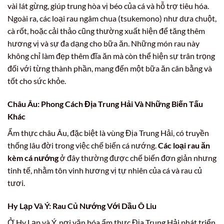
vài lát gừng, giúp trung hòa vị béo của cá và hỗ trợ tiêu hóa.
Ngoài ra, các loại rau ngâm chua (tsukemono) như dưa chuột,
cà rốt, hoặc cải thảo cũng thường xuất hiện để tăng thêm
hương vị và sự đa dạng cho bữa ăn. Những món rau này
không chỉ làm đẹp thêm đĩa ăn mà còn thể hiện sự trân trọng
đối với từng thành phần, mang đến một bữa ăn cân bằng và
tốt cho sức khỏe.
Châu Âu: Phong Cách Địa Trung Hải Và Những Biến Tấu
Khác
Ẩm thực châu Âu, đặc biệt là vùng Địa Trung Hải, có truyền
thống lâu đời trong việc chế biến cá nướng.
Các loại rau ăn
kèm cá nướng
ở đây thường được chế biến đơn giản nhưng
tinh tế, nhằm tôn vinh hương vị tự nhiên của cá và rau củ
tươi.
Hy Lạp Và Ý: Rau Củ Nướng Với Dầu Ô Liu
Ở Hy Lạp và Ý, nơi văn hóa ẩm thực Địa Trung Hải phát triển