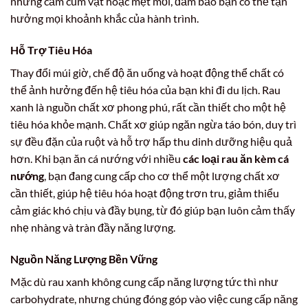
những cảm cúm vặt hoặc mệt mỏi, đảm bảo bạn có thể tận
hưởng mọi khoảnh khắc của hành trình.
Hỗ Trợ Tiêu Hóa
Thay đổi múi giờ, chế độ ăn uống và hoạt động thể chất có
thể ảnh hưởng đến hệ tiêu hóa của bạn khi đi du lịch. Rau
xanh là nguồn chất xơ phong phú, rất cần thiết cho một hệ
tiêu hóa khỏe mạnh. Chất xơ giúp ngăn ngừa táo bón, duy trì
sự đều đặn của ruột và hỗ trợ hấp thu dinh dưỡng hiệu quả
hơn. Khi bạn ăn cá nướng với nhiều
các loại rau ăn kèm cá
nướng
, bạn đang cung cấp cho cơ thể một lượng chất xơ
cần thiết, giúp hệ tiêu hóa hoạt động trơn tru, giảm thiểu
cảm giác khó chịu và đầy bụng, từ đó giúp bạn luôn cảm thấy
nhẹ nhàng và tràn đầy năng lượng.
Nguồn Năng Lượng Bền Vững
Mặc dù rau xanh không cung cấp năng lượng tức thì như
carbohydrate, nhưng chúng đóng góp vào việc cung cấp năng