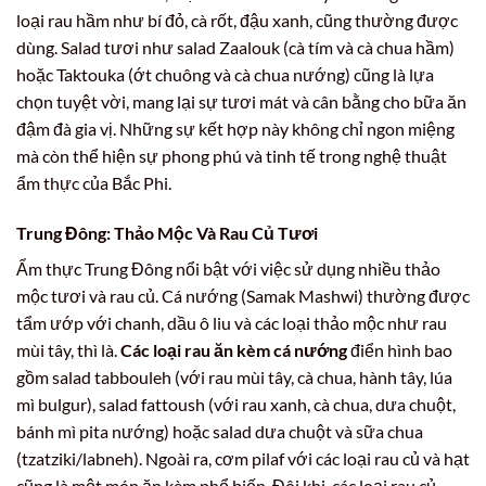
loại rau hầm như bí đỏ, cà rốt, đậu xanh, cũng thường được
dùng. Salad tươi như salad Zaalouk (cà tím và cà chua hầm)
hoặc Taktouka (ớt chuông và cà chua nướng) cũng là lựa
chọn tuyệt vời, mang lại sự tươi mát và cân bằng cho bữa ăn
đậm đà gia vị. Những sự kết hợp này không chỉ ngon miệng
mà còn thể hiện sự phong phú và tinh tế trong nghệ thuật
ẩm thực của Bắc Phi.
Trung Đông: Thảo Mộc Và Rau Củ Tươi
Ẩm thực Trung Đông nổi bật với việc sử dụng nhiều thảo
mộc tươi và rau củ. Cá nướng (Samak Mashwi) thường được
tẩm ướp với chanh, dầu ô liu và các loại thảo mộc như rau
mùi tây, thì là.
Các loại rau ăn kèm cá nướng
điển hình bao
gồm salad tabbouleh (với rau mùi tây, cà chua, hành tây, lúa
mì bulgur), salad fattoush (với rau xanh, cà chua, dưa chuột,
bánh mì pita nướng) hoặc salad dưa chuột và sữa chua
(tzatziki/labneh). Ngoài ra, cơm pilaf với các loại rau củ và hạt
cũng là một món ăn kèm phổ biến. Đôi khi, các loại rau củ