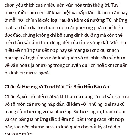
chọn yêu thích của nhiều nền văn hóa trên thế giới. Tuy
nhiên, điều làm nên sự khác biệt và hấp dẫn của món ăn này
ở mỗi nơi chính là
các loại rau ăn kèm cá nướng
. Từ những
loại rau bản địa tươi xanh đến các phương pháp chế biến
độc đáo, chúng không chỉ bổ sung dinh dưỡng mà còn thể
hiện bản sắc ẩm thực riêng biệt của từng vùng đất. Việc tìm
hiểu về những sự kết hợp này sẽ mang lại cho du khách
những trải nghiệm vị giác khó quên và cái nhìn sâu sắc hơn
về văn hóa địa phương trong chuyến du lịch hoặc khi chuẩn
bị định cư nước ngoài.
Châu Á: Hương Vị Tươi Mát Từ Biển Đến Bàn Ăn
Châu Á, với bờ biển dài và khí hậu đa dạng, là nơi sản sinh ra
vô số món cá nướng hấp dẫn, đi kèm với những loại rau củ
mang đậm hương vị địa phương. Sự tươi ngon, thanh đạm
và cân bằng là những đặc điểm nổi bật trong cách kết hợp
này, tạo nên những bữa ăn khó quên cho bất kỳ ai có dịp
thưởng thức.