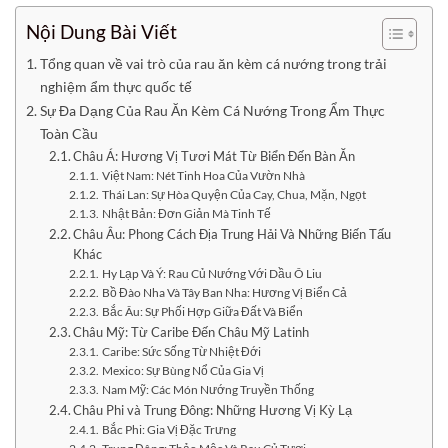
Nội Dung Bài Viết
Tổng quan về vai trò của rau ăn kèm cá nướng trong trải
nghiệm ẩm thực quốc tế
Sự Đa Dạng Của Rau Ăn Kèm Cá Nướng Trong Ẩm Thực
Toàn Cầu
Châu Á: Hương Vị Tươi Mát Từ Biển Đến Bàn Ăn
Việt Nam: Nét Tinh Hoa Của Vườn Nhà
Thái Lan: Sự Hòa Quyện Của Cay, Chua, Mặn, Ngọt
Nhật Bản: Đơn Giản Mà Tinh Tế
Châu Âu: Phong Cách Địa Trung Hải Và Những Biến Tấu
Khác
Hy Lạp Và Ý: Rau Củ Nướng Với Dầu Ô Liu
Bồ Đào Nha Và Tây Ban Nha: Hương Vị Biển Cả
Bắc Âu: Sự Phối Hợp Giữa Đất Và Biển
Châu Mỹ: Từ Caribe Đến Châu Mỹ Latinh
Caribe: Sức Sống Từ Nhiệt Đới
Mexico: Sự Bùng Nổ Của Gia Vị
Nam Mỹ: Các Món Nướng Truyền Thống
Châu Phi và Trung Đông: Những Hương Vị Kỳ Lạ
Bắc Phi: Gia Vị Đặc Trưng