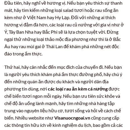
Đầu tiên, hãy nghĩ về hương vị. Nếu bạn yêu thích sự thanh
mát, hãy tìm kiếm những loại salad tươi hoặc rau sống ăn
kèm như ở Việt Nam hay Hy Lạp. Đối với những ai thích
hương vị đậm đà hơn, các loại rau củ nướng với gia vị như ở
Ý, Tây Ban Nha hay Bắc Phi sẽ là lựa chọn tuyệt vời. Đừng
ngại thử những loại thảo mộc địa phương như thì là ở Bắc
Âu hay rau mùi gai ở Thái Lan để khám phá những nét độc
đáo trong ẩm thực.
Thứ hai, hãy cân nhắc đến mục đích của chuyến đi. Nếu bạn
là người yêu thích khám phá ẩm thực đường phố, hãy chú ý
đến những quán ăn được du khách và người dân địa
phương tin dùng, nơi
các loại rau ăn kèm cá nướng
được
chế biến tươi ngon mỗi ngày. Nếu bạn ưu tiên sức khỏe và
chế độ ăn uống lành mạnh, hãy tìm những nhà hàng tập
trung vào nguyên liệu hữu cơ, tươi sống và hỏi về cách chế
biến. Nhiều website như
Visanuocngoai.vn
cũng cung cấp
các thông tin hữu ích về kinh nghiệm du lịch, bao gồm cả các