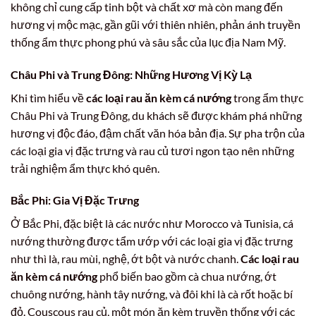
không chỉ cung cấp tinh bột và chất xơ mà còn mang đến
hương vị mộc mạc, gần gũi với thiên nhiên, phản ánh truyền
thống ẩm thực phong phú và sâu sắc của lục địa Nam Mỹ.
Châu Phi và Trung Đông: Những Hương Vị Kỳ Lạ
Khi tìm hiểu về
các loại rau ăn kèm cá nướng
trong ẩm thực
Châu Phi và Trung Đông, du khách sẽ được khám phá những
hương vị độc đáo, đậm chất văn hóa bản địa. Sự pha trộn của
các loại gia vị đặc trưng và rau củ tươi ngon tạo nên những
trải nghiệm ẩm thực khó quên.
Bắc Phi: Gia Vị Đặc Trưng
Ở Bắc Phi, đặc biệt là các nước như Morocco và Tunisia, cá
nướng thường được tẩm ướp với các loại gia vị đặc trưng
như thì là, rau mùi, nghệ, ớt bột và nước chanh.
Các loại rau
ăn kèm cá nướng
phổ biến bao gồm cà chua nướng, ớt
chuông nướng, hành tây nướng, và đôi khi là cà rốt hoặc bí
đỏ. Couscous rau củ, một món ăn kèm truyền thống với các