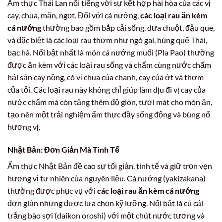
Ẩm thực Thái Lan nổi tiếng với sự kết hợp hài hòa của các vị
cay, chua, mặn, ngọt. Đối với cá nướng,
các loại rau ăn kèm
cá nướng
thường bao gồm bắp cải sống, dưa chuột, đậu que,
và đặc biệt là các loại rau thơm như ngò gai, húng quế Thái,
bạc hà. Nổi bật nhất là món cá nướng muối (Pla Pao) thường
được ăn kèm với các loại rau sống và chấm cùng nước chấm
hải sản cay nồng, có vị chua của chanh, cay của ớt và thơm
của tỏi. Các loại rau này không chỉ giúp làm dịu đi vị cay của
nước chấm mà còn tăng thêm độ giòn, tươi mát cho món ăn,
tạo nên một trải nghiệm ẩm thực đầy sống động và bùng nổ
hương vị.
Nhật Bản: Đơn Giản Mà Tinh Tế
Ẩm thực Nhật Bản đề cao sự tối giản, tinh tế và giữ trọn vẹn
hương vị tự nhiên của nguyên liệu. Cá nướng (yakizakana)
thường được phục vụ với
các loại rau ăn kèm cá nướng
đơn giản nhưng được lựa chọn kỹ lưỡng. Nổi bật là củ cải
trắng bào sợi (daikon oroshi) với một chút nước tương và