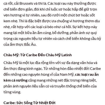
cà rốt, cải Brussels và thì là. Các loại rau này thường được
chế biến đơn giản, đôi khi chỉ luộc sơ hoặc hấp để giữ trọn
vẹn hương vị tự nhiên, sau đó rưới một chút bơ hoặc sốt
kem nhẹ. Thì là đặc biệt được ưa chuộng vì hương thơm dịu
nhẹ, rất hợp với các loại cá béo như cá hồi. Sự kết hợp này
mang lại một bữa ăn ấm cúng, bổ dưỡng, phản ánh sự quý
trọng các nguyên liệu tự nhiên và cách chế biến không cầu kỳ
của ẩm thực Bắc Âu.
Châu Mỹ: Từ Caribe Đến Châu Mỹ Latinh
Châu Mỹ là một lục địa rộng lớn với sự đa dạng văn hóa và
ẩm thực đáng kinh ngạc. Từ những hòn đảo nhiệt đới Caribe
đến những cao nguyên hùng vĩ của Nam Mỹ,
các loại rau ăn
kèm cá nướng
cũng mang những nét đặc trưng riêng biệt,
phản ánh nguyên liệu sẵn có và truyền thống chế biến của
từng vùng.
Caribe: Sức Sống Từ Nhiệt Đới