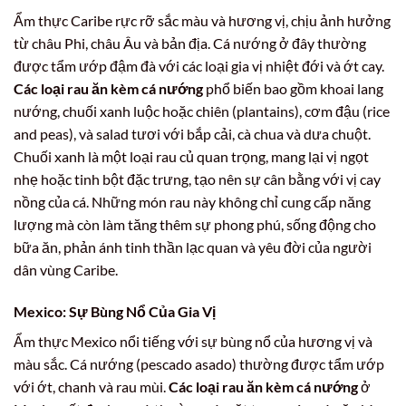
Ẩm thực Caribe rực rỡ sắc màu và hương vị, chịu ảnh hưởng
từ châu Phi, châu Âu và bản địa. Cá nướng ở đây thường
được tẩm ướp đậm đà với các loại gia vị nhiệt đới và ớt cay.
Các loại rau ăn kèm cá nướng
phổ biến bao gồm khoai lang
nướng, chuối xanh luộc hoặc chiên (plantains), cơm đậu (rice
and peas), và salad tươi với bắp cải, cà chua và dưa chuột.
Chuối xanh là một loại rau củ quan trọng, mang lại vị ngọt
nhẹ hoặc tinh bột đặc trưng, tạo nên sự cân bằng với vị cay
nồng của cá. Những món rau này không chỉ cung cấp năng
lượng mà còn làm tăng thêm sự phong phú, sống động cho
bữa ăn, phản ánh tinh thần lạc quan và yêu đời của người
dân vùng Caribe.
Mexico: Sự Bùng Nổ Của Gia Vị
Ẩm thực Mexico nổi tiếng với sự bùng nổ của hương vị và
màu sắc. Cá nướng (pescado asado) thường được tẩm ướp
với ớt, chanh và rau mùi.
Các loại rau ăn kèm cá nướng
ở