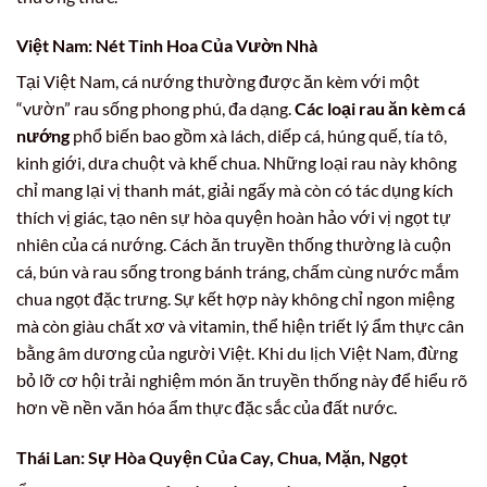
Việt Nam: Nét Tinh Hoa Của Vườn Nhà
Tại Việt Nam, cá nướng thường được ăn kèm với một
“vườn” rau sống phong phú, đa dạng.
Các loại rau ăn kèm cá
nướng
phổ biến bao gồm xà lách, diếp cá, húng quế, tía tô,
kinh giới, dưa chuột và khế chua. Những loại rau này không
chỉ mang lại vị thanh mát, giải ngấy mà còn có tác dụng kích
thích vị giác, tạo nên sự hòa quyện hoàn hảo với vị ngọt tự
nhiên của cá nướng. Cách ăn truyền thống thường là cuộn
cá, bún và rau sống trong bánh tráng, chấm cùng nước mắm
chua ngọt đặc trưng. Sự kết hợp này không chỉ ngon miệng
mà còn giàu chất xơ và vitamin, thể hiện triết lý ẩm thực cân
bằng âm dương của người Việt. Khi du lịch Việt Nam, đừng
bỏ lỡ cơ hội trải nghiệm món ăn truyền thống này để hiểu rõ
hơn về nền văn hóa ẩm thực đặc sắc của đất nước.
Thái Lan: Sự Hòa Quyện Của Cay, Chua, Mặn, Ngọt