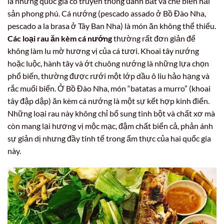
là những quốc gia có truyền thống đánh bắt và chế biến hải
sản phong phú. Cá nướng (pescado assado ở Bồ Đào Nha,
pescado a la brasa ở Tây Ban Nha) là món ăn không thể thiếu.
Các loại rau ăn kèm cá nướng
thường rất đơn giản để
không làm lu mờ hương vị của cá tươi. Khoai tây nướng
hoặc luộc, hành tây và ớt chuông nướng là những lựa chọn
phổ biến, thường được rưới một lớp dầu ô liu hảo hạng và
rắc muối biển. Ở Bồ Đào Nha, món “batatas a murro” (khoai
tây đập dập) ăn kèm cá nướng là một sự kết hợp kinh điển.
Những loại rau này không chỉ bổ sung tinh bột và chất xơ mà
còn mang lại hương vị mộc mạc, đậm chất biển cả, phản ánh
sự giản dị nhưng đầy tinh tế trong ẩm thực của hai quốc gia
này.