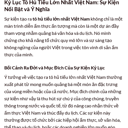
Kỷ Lục Tô Hủ Tiếu Lớn Nhất Việt Nam: Sự Kiện
Nổi Bật và Ý Nghĩa
Sự kiện tạo ra
tô hủ tiếu lớn nhất Việt Nam
không chỉ là một
màn trình diễn ẩm thực ấn tượng mà còn là một dự án đầy
tham vọng nhằm quảng bá văn hóa và du lịch. Nó minh
chứng cho khả năng tổ chức quy mô lớn và sự sáng tạo
không ngừng của người Việt trong việc tôn vinh di sản ẩm
thực của mình.
Bối Cảnh Ra Đời và Mục Đích Của Sự Kiện Kỷ Lục
Ý tưởng về việc tạo ra tô hủ tiếu lớn nhất Việt Nam thường
xuất phát từ mong muốn quảng bá một món ăn đặc trưng
của vùng miền hoặc của cả nước. Mục đích chính của những
sự kiện như vậy là thu hút sự chú ý của công chúng, truyền
thông trong nước và quốc tế, từ đó nâng cao nhận thức về
ẩm thực Việt Nam và thúc đẩy du lịch. Các sự kiện này
thường được tổ chức bởi các hiệp hội ẩm thực, sở văn hóa,
thể thao và du lịch, hoặc các doanh nghiệp lớn muốn góp