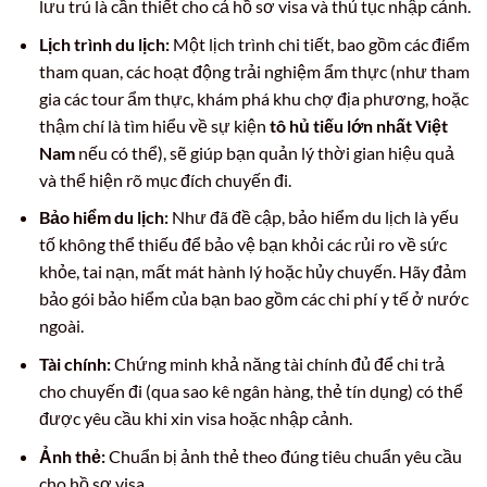
lưu trú là cần thiết cho cả hồ sơ visa và thủ tục nhập cảnh.
Lịch trình du lịch:
Một lịch trình chi tiết, bao gồm các điểm
tham quan, các hoạt động trải nghiệm ẩm thực (như tham
gia các tour ẩm thực, khám phá khu chợ địa phương, hoặc
thậm chí là tìm hiểu về sự kiện
tô hủ tiếu lớn nhất Việt
Nam
nếu có thể), sẽ giúp bạn quản lý thời gian hiệu quả
và thể hiện rõ mục đích chuyến đi.
Bảo hiểm du lịch:
Như đã đề cập, bảo hiểm du lịch là yếu
tố không thể thiếu để bảo vệ bạn khỏi các rủi ro về sức
khỏe, tai nạn, mất mát hành lý hoặc hủy chuyến. Hãy đảm
bảo gói bảo hiểm của bạn bao gồm các chi phí y tế ở nước
ngoài.
Tài chính:
Chứng minh khả năng tài chính đủ để chi trả
cho chuyến đi (qua sao kê ngân hàng, thẻ tín dụng) có thể
được yêu cầu khi xin visa hoặc nhập cảnh.
Ảnh thẻ:
Chuẩn bị ảnh thẻ theo đúng tiêu chuẩn yêu cầu
cho hồ sơ visa.