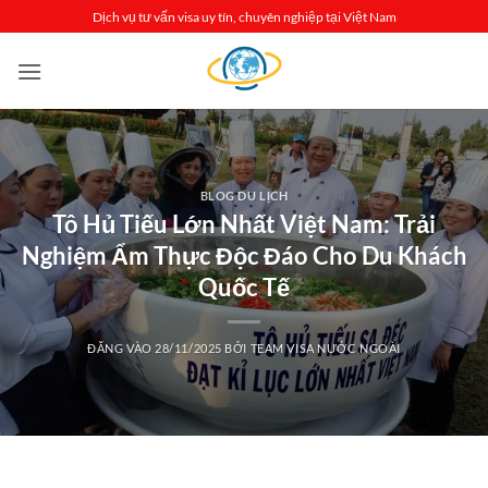
Bỏ
Dịch vụ tư vấn visa uy tín, chuyên nghiệp tại Việt Nam
qua
nội
dung
BLOG DU LỊCH
Tô Hủ Tiếu Lớn Nhất Việt Nam: Trải
Nghiệm Ẩm Thực Độc Đáo Cho Du Khách
Quốc Tế
ĐĂNG VÀO
28/11/2025
BỞI
TEAM VISA NƯỚC NGOÀI