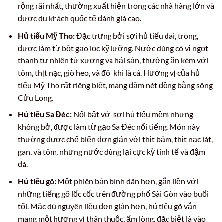
rộng rãi nhất, thường xuất hiện trong các nhà hàng lớn và
được du khách quốc tế đánh giá cao.
Hủ tiếu Mỹ Tho:
Đặc trưng bởi sợi hủ tiếu dai, trong,
được làm từ bột gạo lọc kỹ lưỡng. Nước dùng có vị ngọt
thanh tự nhiên từ xương và hải sản, thường ăn kèm với
tôm, thịt nạc, giò heo, và đôi khi là cá. Hương vị của hủ
tiếu Mỹ Tho rất riêng biệt, mang đậm nét đồng bằng sông
Cửu Long.
Hủ tiếu Sa Đéc:
Nổi bật với sợi hủ tiếu mềm nhưng
không bở, được làm từ gạo Sa Đéc nổi tiếng. Món này
thường được chế biến đơn giản với thịt băm, thịt nạc lát,
gan, và tôm, nhưng nước dùng lại cực kỳ tinh tế và đậm
đà.
Hủ tiếu gõ:
Một phiên bản bình dân hơn, gắn liền với
những tiếng gõ lốc cốc trên đường phố Sài Gòn vào buổi
tối. Mặc dù nguyên liệu đơn giản hơn, hủ tiếu gõ vẫn
mang một hương vị thân thuộc, ấm lòng, đặc biệt là vào