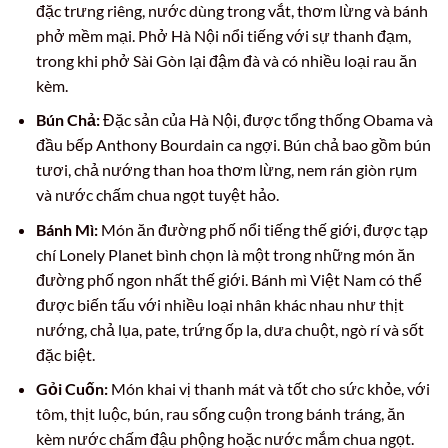
đặc trưng riêng, nước dùng trong vắt, thơm lừng và bánh
phở mềm mại. Phở Hà Nội nổi tiếng với sự thanh đạm,
trong khi phở Sài Gòn lại đậm đà và có nhiều loại rau ăn
kèm.
Bún Chả:
Đặc sản của Hà Nội, được tổng thống Obama và
đầu bếp Anthony Bourdain ca ngợi. Bún chả bao gồm bún
tươi, chả nướng than hoa thơm lừng, nem rán giòn rụm
và nước chấm chua ngọt tuyệt hảo.
Bánh Mì:
Món ăn đường phố nổi tiếng thế giới, được tạp
chí Lonely Planet bình chọn là một trong những món ăn
đường phố ngon nhất thế giới. Bánh mì Việt Nam có thể
được biến tấu với nhiều loại nhân khác nhau như thịt
nướng, chả lụa, pate, trứng ốp la, dưa chuột, ngò rí và sốt
đặc biệt.
Gỏi Cuốn:
Món khai vị thanh mát và tốt cho sức khỏe, với
tôm, thịt luộc, bún, rau sống cuộn trong bánh tráng, ăn
kèm nước chấm đậu phộng hoặc nước mắm chua ngọt.