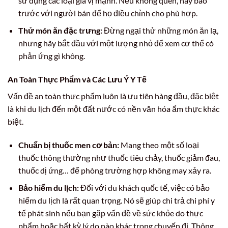
sử dụng các loại gia vị mạnh. Nếu không quen, hãy báo
trước với người bán để họ điều chỉnh cho phù hợp.
Thử món ăn đặc trưng:
Đừng ngại thử những món ăn lạ,
nhưng hãy bắt đầu với một lượng nhỏ để xem cơ thể có
phản ứng gì không.
An Toàn Thực Phẩm và Các Lưu Ý Y Tế
Vấn đề an toàn thực phẩm luôn là ưu tiên hàng đầu, đặc biệt
là khi du lịch đến một đất nước có nền văn hóa ẩm thực khác
biệt.
Chuẩn bị thuốc men cơ bản:
Mang theo một số loại
thuốc thông thường như thuốc tiêu chảy, thuốc giảm đau,
thuốc dị ứng… để phòng trường hợp không may xảy ra.
Bảo hiểm du lịch:
Đối với du khách quốc tế, việc có bảo
hiểm du lịch là rất quan trọng. Nó sẽ giúp chi trả chi phí y
tế phát sinh nếu bạn gặp vấn đề về sức khỏe do thực
phẩm hoặc bất kỳ lý do nào khác trong chuyến đi. Thông