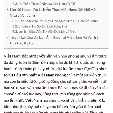
An Toàn Thực Phẩm và Các Lưu Ý Y Tế
Lập Kế Hoạch Du Lịch Ẩm Thực Việt Nam: Kết Nối Với
Visa và Chuẩn Bị
Các Loại Visa Phù Hợp Cho Mục Đích Du Lịch Ẩm Thực
Chuẩn Bị Hồ Sơ Du Lịch Tổng Thể
Lợi Ích Của Việc Tư Vấn Du Lịch và Visa
Tương Lai Của Du Lịch Ẩm Thực Tại Việt Nam Và Vai Trò
Của Các Kỷ Lục
Việt Nam, đất nước với nền văn hóa phong phú và ẩm thực
đa dạng, luôn là điểm đến hấp dẫn du khách quốc tế. Trong
hành trình khám phá ấy, những kỷ lục ẩm thực độc đáo như
tô hủ tiếu lớn nhất Việt Nam
không chỉ là một sự kiện thú vị
mà còn là biểu tượng sống động cho sự sáng tạo và niềm tự
hào về di sản văn hóa ẩm thực. Bài viết này sẽ đi sâu vào câu
chuyện của kỷ lục này, đồng thời mở rộng góc nhìn về cách
mà ẩm thực Việt Nam nói chung, và những trải nghiệm đặc
biệt như thế này nói riêng, thu hút và làm giàu thêm hành
trình của du khách bốn phương khi ghé thăm dải đất hình