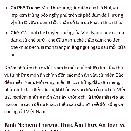
Cà Phê Trứng:
Một thức uống độc đáo của Hà Nội, với
lớp kem trứng béo ngậy phủ trên cà phê đậm đà. Hương
vị vừa lạ vừa quen, chắc chắn sẽ làm du khách thích thú.
Chè:
Các loại chè truyền thống của Việt Nam cũng rất đa
dạng, từ chè bưởi, chè đậu xanh, chè thập cẩm cho đến
chè khúc bạch, là món tráng miệng ngọt ngào sau mỗi bữa
ăn.
Khám phá ẩm thực Việt Nam là một cuộc phiêu lưu đầy thú
vị, từ những món ăn chính đến các món ăn vặt, từ miền Bắc
đến miền Nam. Mỗi vùng miền lại có những đặc sản riêng,
phản ánh đặc điểm địa lý, khí hậu và văn hóa của nơi đó. Việc
trải nghiệm những món ăn này không chỉ là thỏa mãn vị giác
mà còn là cách để du khách hiểu sâu sắc hơn về đời sống và
con người Việt Nam.
Kinh Nghiệm Thưởng Thức Ẩm Thực An Toàn và