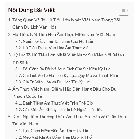
Nội Dung Bài Viết
Tổng Quan Về Tô Hủ Tiếu Lớn Nhất Việt Nam Trong Bối
Cảnh Du Lịch Văn Hóa
Hủ Tiếu: Nét Tinh Hoa Ẩm Thực Miền Nam Việt Nam
Nguồn Gốc và Sự Đa Dạng Của Hủ Tiếu
Hủ Tiếu Trong Văn Hóa Ẩm Thực Việt
Kỷ Lục Tô Hủ Tiếu Lớn Nhất Việt Nam: Sự Kiện Nổi Bật và
Ý Nghĩa
Bối Cảnh Ra Đời và Mục Đích Của Sự Kiện Kỷ Lục
Chi Tiết Về Tô Hủ Tiếu Kỷ Lục: Quy Mô và Thành Phần
Giá Trị Văn Hóa và Du Lịch Từ Kỷ Lục
Ẩm Thực Việt Nam: Điểm Hấp Dẫn Hàng Đầu Cho Du
Khách Quốc Tế
Danh Tiếng Ẩm Thực Việt Trên Thế Giới
Các Món Ăn Không Thể Bỏ Lỡ Ngoài Hủ Tiếu
Kinh Nghiệm Thưởng Thức Ẩm Thực An Toàn và Chân Thực
Tại Việt Nam
Lựa Chọn Điểm Đến Ẩm Thực Uy Tín
Mẹo Vặt Khi Ăn Uống Trên Đường Phố