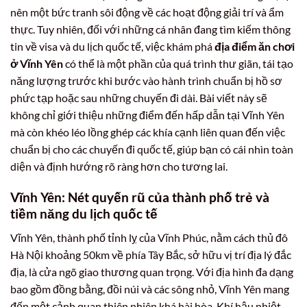
nên một bức tranh sôi động về các hoạt động giải trí và ẩm
thực. Tuy nhiên, đối với những cá nhân đang tìm kiếm thông
tin về visa và du lịch quốc tế, việc khám phá
địa điểm ăn chơi
ở Vĩnh Yên
có thể là một phần của quá trình thư giãn, tái tạo
năng lượng trước khi bước vào hành trình chuẩn bị hồ sơ
phức tạp hoặc sau những chuyến đi dài. Bài viết này sẽ
không chỉ giới thiệu những điểm đến hấp dẫn tại Vĩnh Yên
mà còn khéo léo lồng ghép các khía cạnh liên quan đến việc
chuẩn bị cho các chuyến đi quốc tế, giúp bạn có cái nhìn toàn
diện và định hướng rõ ràng hơn cho tương lai.
Vĩnh Yên: Nét quyến rũ của thành phố trẻ và
tiềm năng du lịch quốc tế
Vĩnh Yên, thành phố tỉnh lỵ của Vĩnh Phúc, nằm cách thủ đô
Hà Nội khoảng 50km về phía Tây Bắc, sở hữu vị trí địa lý đắc
địa, là cửa ngõ giao thương quan trọng. Với địa hình đa dạng
bao gồm đồng bằng, đồi núi và các sông nhỏ, Vĩnh Yên mang
đến một cảnh quan thiên nhiên khá hài hòa. Khí hậu nhiệt