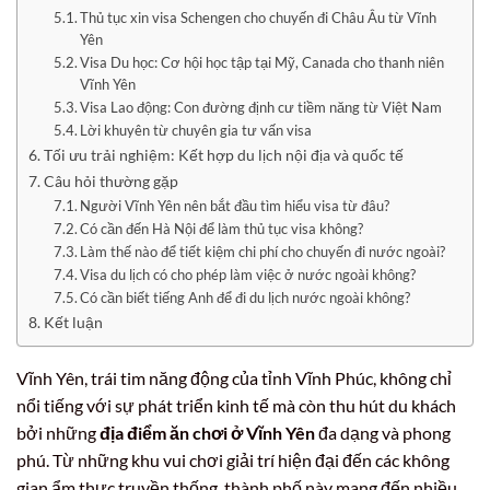
Thủ tục xin visa Schengen cho chuyến đi Châu Âu từ Vĩnh
Yên
Visa Du học: Cơ hội học tập tại Mỹ, Canada cho thanh niên
Vĩnh Yên
Visa Lao động: Con đường định cư tiềm năng từ Việt Nam
Lời khuyên từ chuyên gia tư vấn visa
Tối ưu trải nghiệm: Kết hợp du lịch nội địa và quốc tế
Câu hỏi thường gặp
Người Vĩnh Yên nên bắt đầu tìm hiểu visa từ đâu?
Có cần đến Hà Nội để làm thủ tục visa không?
Làm thế nào để tiết kiệm chi phí cho chuyến đi nước ngoài?
Visa du lịch có cho phép làm việc ở nước ngoài không?
Có cần biết tiếng Anh để đi du lịch nước ngoài không?
Kết luận
Vĩnh Yên, trái tim năng động của tỉnh Vĩnh Phúc, không chỉ
nổi tiếng với sự phát triển kinh tế mà còn thu hút du khách
bởi những
địa điểm ăn chơi ở Vĩnh Yên
đa dạng và phong
phú. Từ những khu vui chơi giải trí hiện đại đến các không
gian ẩm thực truyền thống, thành phố này mang đến nhiều