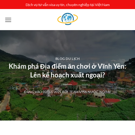
Bỏ
Dịch vụ tư vấn visa uy tín, chuyên nghiệp tại Việt Nam
qua
nội
dung
BLOG DU LỊCH
Khám phá Địa điểm ăn chơi ở Vĩnh Yên:
Lên kế hoạch xuất ngoại?
ĐĂNG VÀO
02/12/2025
BỞI
TEAM VISA NƯỚC NGOÀI