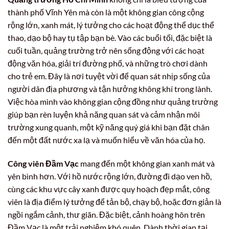
thành phố Vĩnh Yên mà còn là một không gian công cộng
rộng lớn, xanh mát, lý tưởng cho các hoạt động thể dục thể
thao, dạo bộ hay tụ tập bạn bè. Vào các buổi tối, đặc biệt là
cuối tuần, quảng trường trở nên sống động với các hoạt
động văn hóa, giải trí đường phố, và những trò chơi dành
cho trẻ em. Đây là nơi tuyệt vời để quan sát nhịp sống của
người dân địa phương và tận hưởng không khí trong lành.
Việc hòa mình vào không gian cộng đồng như quảng trường
giúp bạn rèn luyện khả năng quan sát và cảm nhận môi
trường xung quanh, một kỹ năng quý giá khi bạn đặt chân
đến một đất nước xa lạ và muốn hiểu về văn hóa của họ.
Công viên Đầm Vạc
mang đến một không gian xanh mát và
yên bình hơn. Với hồ nước rộng lớn, đường đi dạo ven hồ,
cùng các khu vực cây xanh được quy hoạch đẹp mắt, công
viên là địa điểm lý tưởng để tản bộ, chạy bộ, hoặc đơn giản là
ngồi ngắm cảnh, thư giãn. Đặc biệt, cảnh hoàng hôn trên
Đầm Vạc là một trải nghiệm khó quên. Dành thời gian tại