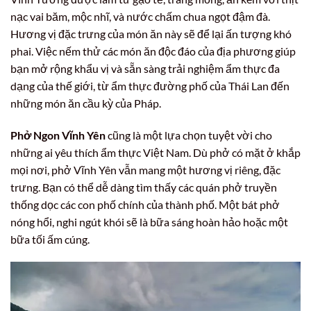
nạc vai băm, mộc nhĩ, và nước chấm chua ngọt đậm đà.
Hương vị đặc trưng của món ăn này sẽ để lại ấn tượng khó
phai. Việc nếm thử các món ăn độc đáo của địa phương giúp
bạn mở rộng khẩu vị và sẵn sàng trải nghiệm ẩm thực đa
dạng của thế giới, từ ẩm thực đường phố của Thái Lan đến
những món ăn cầu kỳ của Pháp.
Phở Ngon Vĩnh Yên
cũng là một lựa chọn tuyệt vời cho
những ai yêu thích ẩm thực Việt Nam. Dù phở có mặt ở khắp
mọi nơi, phở Vĩnh Yên vẫn mang một hương vị riêng, đặc
trưng. Bạn có thể dễ dàng tìm thấy các quán phở truyền
thống dọc các con phố chính của thành phố. Một bát phở
nóng hổi, nghi ngút khói sẽ là bữa sáng hoàn hảo hoặc một
bữa tối ấm cúng.