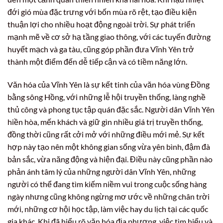
đới gió mùa đặc trưng với bốn mùa rõ rệt, tạo điều kiện
thuận lợi cho nhiều hoạt động ngoài trời. Sự phát triển
mạnh mẽ về cơ sở hạ tầng giao thông, với các tuyến đường
huyết mạch và ga tàu, cũng góp phần đưa Vĩnh Yên trở
thành một điểm đến dễ tiếp cận và có tiềm năng lớn.
Văn hóa của Vĩnh Yên là sự kết tinh của văn hóa vùng Đồng
bằng sông Hồng, với những lễ hội truyền thống, làng nghề
thủ công và phong tục tập quán đặc sắc. Người dân Vĩnh Yên
hiền hòa, mến khách và giữ gìn nhiều giá trị truyền thống,
đồng thời cũng rất cởi mở với những điều mới mẻ. Sự kết
hợp này tạo nên một không gian sống vừa yên bình, đậm đà
bản sắc, vừa năng động và hiện đại. Điều này cũng phần nào
phản ánh tâm lý của những người dân Vĩnh Yên, những
người có thể đang tìm kiếm niềm vui trong cuộc sống hàng
ngày nhưng cũng không ngừng mơ ước về những chân trời
mới, những cơ hội học tập, làm việc hay du lịch tại các quốc
gia khác. Khi đã hiểu rõ văn hóa địa phương, việc tìm hiểu và