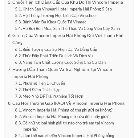
Chuỗi Tiện Ích Đẳng Cấp Của Khu Đô Thị Vincom Imperia
Khách Sạn Vinpearl Hotel Imperia Hải Phòng 5 Sao
Hệ Thống Trường Học Liên Cấp Vinschool
Bệnh Viện Đa Khoa Quốc Tế Vinmec
Hồ Bơi Bốn Mùa, Sân Thể Thao Và Công Viên Cây Xanh
Giá Trị Của Vincom Imperia Hải Phòng Đối Với Thành Phố
Cảng
Biểu Tượng Của Sự Hiện Đại Và Đẳng Cấp
Thúc Đẩy Phát Triển Du Lịch Và Dịch Vụ
Nâng Tầm Chất Lượng Cuộc Sống Cho Cư Dân
Hướng Dẫn Tham Quan Và Trải Nghiệm Tại Vincom
Imperia Hải Phòng
Phương Tiện Di Chuyển
Thời Điểm Thích Hợp
Mẹo Nhỏ Để Trải Nghiệm Tốt Hơn
Câu Hỏi Thường Gặp (FAQ) Về Vincom Imperia Hải Phòng
Vincom Imperia Hải Phòng có thu phí gửi xe không?
Vincom Imperia Hải Phòng mở cửa đến mấy giờ?
Có những loại hình giải trí nào cho trẻ em tại Vincom
Imperia?
Làm thế nào để đến Vincom Imperia Hải Phòng bằng