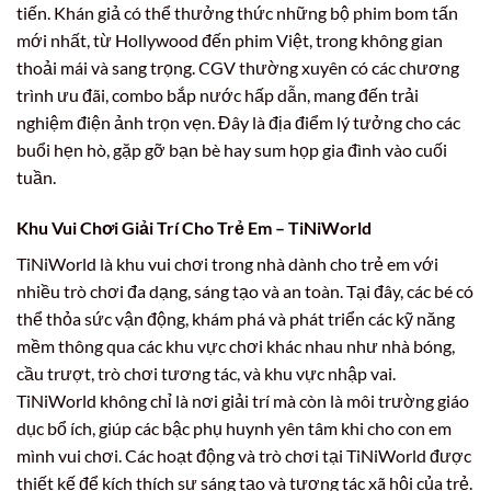
tiến. Khán giả có thể thưởng thức những bộ phim bom tấn
mới nhất, từ Hollywood đến phim Việt, trong không gian
thoải mái và sang trọng. CGV thường xuyên có các chương
trình ưu đãi, combo bắp nước hấp dẫn, mang đến trải
nghiệm điện ảnh trọn vẹn. Đây là địa điểm lý tưởng cho các
buổi hẹn hò, gặp gỡ bạn bè hay sum họp gia đình vào cuối
tuần.
Khu Vui Chơi Giải Trí Cho Trẻ Em – TiNiWorld
TiNiWorld là khu vui chơi trong nhà dành cho trẻ em với
nhiều trò chơi đa dạng, sáng tạo và an toàn. Tại đây, các bé có
thể thỏa sức vận động, khám phá và phát triển các kỹ năng
mềm thông qua các khu vực chơi khác nhau như nhà bóng,
cầu trượt, trò chơi tương tác, và khu vực nhập vai.
TiNiWorld không chỉ là nơi giải trí mà còn là môi trường giáo
dục bổ ích, giúp các bậc phụ huynh yên tâm khi cho con em
mình vui chơi. Các hoạt động và trò chơi tại TiNiWorld được
thiết kế để kích thích sự sáng tạo và tương tác xã hội của trẻ.