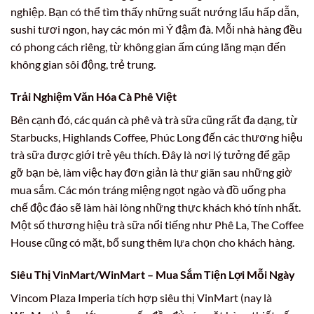
nghiệp. Bạn có thể tìm thấy những suất nướng lẩu hấp dẫn,
sushi tươi ngon, hay các món mì Ý đậm đà. Mỗi nhà hàng đều
có phong cách riêng, từ không gian ấm cúng lãng mạn đến
không gian sôi động, trẻ trung.
Trải Nghiệm Văn Hóa Cà Phê Việt
Bên cạnh đó, các quán cà phê và trà sữa cũng rất đa dạng, từ
Starbucks, Highlands Coffee, Phúc Long đến các thương hiệu
trà sữa được giới trẻ yêu thích. Đây là nơi lý tưởng để gặp
gỡ bạn bè, làm việc hay đơn giản là thư giãn sau những giờ
mua sắm. Các món tráng miệng ngọt ngào và đồ uống pha
chế độc đáo sẽ làm hài lòng những thực khách khó tính nhất.
Một số thương hiệu trà sữa nổi tiếng như Phê La, The Coffee
House cũng có mặt, bổ sung thêm lựa chọn cho khách hàng.
Siêu Thị VinMart/WinMart – Mua Sắm Tiện Lợi Mỗi Ngày
Vincom Plaza Imperia tích hợp siêu thị VinMart (nay là