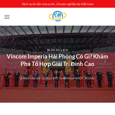
Bỏ
Dịch vụ tư vấn visa uy tín, chuyên nghiệp tại Việt Nam
qua
nội
dung
BLOG DU LỊCH
Vincom Imperia Hải Phòng Có Gì? Khám
Phá Tổ Hợp Giải Trí Đỉnh Cao
ĐĂNG VÀO
02/12/2025
BỞI
TEAM VISA NƯỚC NGOÀI