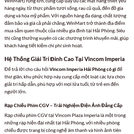
WinMart) rộng lớn, cung cấp đầy đủ các mặt hàng thiết yếu
hàng ngày, từ thực phẩm tươi sống, rau củ quả, đến đồ gia
dụng và hóa mỹ phẩm. Với nguồn hàng đa dạng, chất lượng
đảm bảo và giá cả phải chăng, WinMart trở thành địa điểm
mua sắm quen thuộc của nhiều gia đình tại Hải Phòng. Siêu
thị cũng thường xuyên có các chương trình khuyến mãi, giúp
khách hàng tiết kiệm chi phí sinh hoạt.
Hệ Thống Giải Trí Đỉnh Cao Tại Vincom Imperia
Để trả lời cho câu hỏi
Vincom Imperia Hải Phòng có gì
để
thư giãn, khu phức hợp này cung cấp một loạt các lựa chọn
giải trí hấp dẫn, phù hợp với mọi lứa tuổi, từ trẻ em đến
người lớn.
Rạp Chiếu Phim CGV – Trải Nghiệm Điện Ảnh Đẳng Cấp
Rạp chiếu phim CGV tại Vincom Plaza Imperia là một trong
những rạp hiện đại nhất tại Hải Phòng, với nhiều phòng
chiếu được trang bị công nghệ âm thanh và hình ảnh tiên