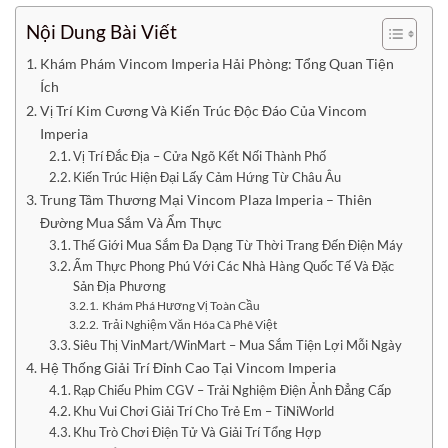
Nội Dung Bài Viết
Khám Phám Vincom Imperia Hải Phòng: Tổng Quan Tiện
Ích
Vị Trí Kim Cương Và Kiến Trúc Độc Đáo Của Vincom
Imperia
Vị Trí Đắc Địa – Cửa Ngõ Kết Nối Thành Phố
Kiến Trúc Hiện Đại Lấy Cảm Hứng Từ Châu Âu
Trung Tâm Thương Mại Vincom Plaza Imperia – Thiên
Đường Mua Sắm Và Ẩm Thực
Thế Giới Mua Sắm Đa Dạng Từ Thời Trang Đến Điện Máy
Ẩm Thực Phong Phú Với Các Nhà Hàng Quốc Tế Và Đặc
Sản Địa Phương
Khám Phá Hương Vị Toàn Cầu
Trải Nghiệm Văn Hóa Cà Phê Việt
Siêu Thị VinMart/WinMart – Mua Sắm Tiện Lợi Mỗi Ngày
Hệ Thống Giải Trí Đỉnh Cao Tại Vincom Imperia
Rạp Chiếu Phim CGV – Trải Nghiệm Điện Ảnh Đẳng Cấp
Khu Vui Chơi Giải Trí Cho Trẻ Em – TiNiWorld
Khu Trò Chơi Điện Tử Và Giải Trí Tổng Hợp