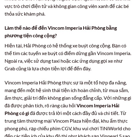
vực trò chơi điện tử và không gian công viên xanh để các bé
thỏa sức khám phá.
Làm thế nào để đến Vincom Imperia Hải Phòng bằng
phương tiện công cộng?
Hiện tại, Hải Phòng có hệ thống xe buýt công cộng. Bạn có
thể tìm các tuyến xe buýt có điểm dừng gần Vincom Imperia.
Ngoài ra, việc sử dụng taxi hoặc các ứng dụng gọi xe như
Grab cũng là lựa chọn tiện lợi để đến đây.
Vincom Imperia Hải Phòng thực sự là một tổ hợp đa năng,
mang đến một hệ sinh thái tiện ích hoàn chỉnh, từ mua sắm,
ẩm thực, giải trí đến không gian sống đẳng cấp. Với những gì
đã được phân tích, rõ ràng câu hỏi
Vincom Imperia Hải
Phòng có gì
đã được trả lời một cách đầy đủ và chi tiết. Từ
trung tâm thương mại Vincom Plaza hiện đại, khu ẩm thực
phong phú, rạp chiếu phim CGV, khu vui chơi TiNiWorld cho
đến các tiện ích của khu đô thị như khách sạn Vinpearl 5 sao,