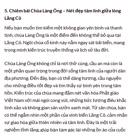
5. Chiêm bái Chùa Làng Ông – Nét đẹp tâm linh giữa lòng
Lăng Cô
Nếu bạn muốn tìm kiếm một không gian yên bình và thanh
tịnh, chùa Làng Ông là một điểm đến không thể bỏ qua tại
Lăng Cô. Ngôi chùa cổ kính này nằm ngay sát bãi biển, mang
trong mình kiến trúc truyền thống và lịch sử lâu đời.
Chùa Làng Ông không chỉ là nơi thờ cúng, cầu an mà còn là
một phần quan trọng trong đời sống tâm linh của người dân
địa phương. Đến đây, bạn có thể dâng hương, cầu nguyện
cho những điều tốt đẹp và tìm thấy sự bình yên trong tâm
hồn. Kiến trúc của chùa mang đậm nét văn hóa Phật giáo
Việt Nam với mái ngói cong vút, những bức tượng điêu khắc
tinh xảo và không gian sân vườn xanh mát. Từ sân chùa, bạn
có thể ngắm nhìn một phần của vịnh biển Lăng Cô, cảm nhận
sự giao hòa giữa thiên nhiên và tâm linh. Đây là một trải
nghiệm tĩnh lặng, giúp bạn tạm gác lại những ồn ào của cuộc