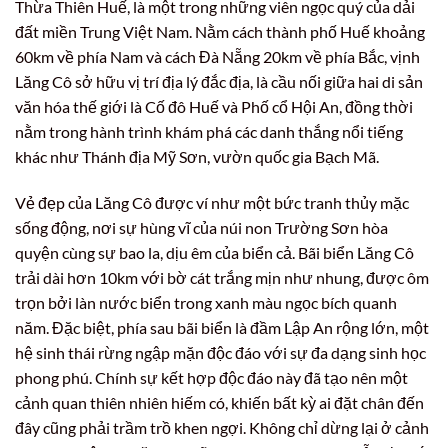
Thừa Thiên Huế, là một trong những viên ngọc quý của dải
đất miền Trung Việt Nam. Nằm cách thành phố Huế khoảng
60km về phía Nam và cách Đà Nẵng 20km về phía Bắc, vịnh
Lăng Cô sở hữu vị trí địa lý đắc địa, là cầu nối giữa hai di sản
văn hóa thế giới là Cố đô Huế và Phố cổ Hội An, đồng thời
nằm trong hành trình khám phá các danh thắng nổi tiếng
khác như Thánh địa Mỹ Sơn, vườn quốc gia Bạch Mã.
Vẻ đẹp của Lăng Cô được ví như một bức tranh thủy mặc
sống động, nơi sự hùng vĩ của núi non Trường Sơn hòa
quyện cùng sự bao la, dịu êm của biển cả. Bãi biển Lăng Cô
trải dài hơn 10km với bờ cát trắng mịn như nhung, được ôm
trọn bởi làn nước biển trong xanh màu ngọc bích quanh
năm. Đặc biệt, phía sau bãi biển là đầm Lập An rộng lớn, một
hệ sinh thái rừng ngập mặn độc đáo với sự đa dạng sinh học
phong phú. Chính sự kết hợp độc đáo này đã tạo nên một
cảnh quan thiên nhiên hiếm có, khiến bất kỳ ai đặt chân đến
đây cũng phải trầm trồ khen ngợi. Không chỉ dừng lại ở cảnh