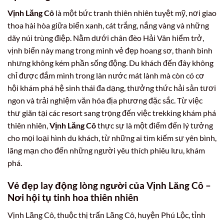
Vịnh Lăng Cô
là một bức tranh thiên nhiên tuyệt mỹ, nơi giao
thoa hài hòa giữa biển xanh, cát trắng, nắng vàng và những
dãy núi trùng điệp. Nằm dưới chân đèo Hải Vân hiểm trở,
vịnh biển này mang trong mình vẻ đẹp hoang sơ, thanh bình
nhưng không kém phần sống động. Du khách đến đây không
chỉ được đắm mình trong làn nước mát lành mà còn có cơ
hội khám phá hệ sinh thái đa dạng, thưởng thức hải sản tươi
ngon và trải nghiệm văn hóa địa phương đặc sắc. Từ việc
thư giãn tại các resort sang trọng đến việc trekking khám phá
thiên nhiên,
Vịnh Lăng Cô
thực sự là một điểm đến lý tưởng
cho mọi loại hình du khách, từ những ai tìm kiếm sự yên bình,
lãng mạn cho đến những người yêu thích phiêu lưu, khám
phá.
Vẻ đẹp lay động lòng người của Vịnh Lăng Cô –
Nơi hội tụ tinh hoa thiên nhiên
Vịnh Lăng Cô, thuộc thị trấn Lăng Cô, huyện Phú Lộc, tỉnh