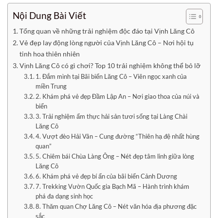
Nội Dung Bài Viết
Tổng quan về những trải nghiệm độc đáo tại Vịnh Lăng Cô
Vẻ đẹp lay động lòng người của Vịnh Lăng Cô – Nơi hội tụ
tinh hoa thiên nhiên
Vịnh Lăng Cô có gì chơi? Top 10 trải nghiệm không thể bỏ lỡ
1. Đắm mình tại Bãi biển Lăng Cô – Viên ngọc xanh của
miền Trung
2. Khám phá vẻ đẹp Đầm Lập An – Nơi giao thoa của núi và
biển
3. Trải nghiệm ẩm thực hải sản tươi sống tại Làng Chài
Lăng Cô
4. Vượt đèo Hải Vân – Cung đường “Thiên hạ đệ nhất hùng
quan”
5. Chiêm bái Chùa Làng Ông – Nét đẹp tâm linh giữa lòng
Lăng Cô
6. Khám phá vẻ đẹp bí ẩn của bãi biển Cảnh Dương
7. Trekking Vườn Quốc gia Bạch Mã – Hành trình khám
phá đa dạng sinh học
8. Thăm quan Chợ Lăng Cô – Nét văn hóa địa phương đặc
sắc