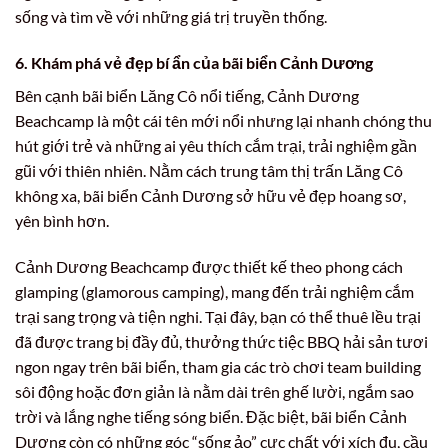
sống và tìm về với những giá trị truyền thống.
6. Khám phá vẻ đẹp bí ẩn của bãi biển Cảnh Dương
Bên cạnh bãi biển Lăng Cô nổi tiếng, Cảnh Dương
Beachcamp là một cái tên mới nổi nhưng lại nhanh chóng thu
hút giới trẻ và những ai yêu thích cắm trại, trải nghiệm gần
gũi với thiên nhiên. Nằm cách trung tâm thị trấn Lăng Cô
không xa, bãi biển Cảnh Dương sở hữu vẻ đẹp hoang sơ,
yên bình hơn.
Cảnh Dương Beachcamp được thiết kế theo phong cách
glamping (glamorous camping), mang đến trải nghiệm cắm
trại sang trọng và tiện nghi. Tại đây, bạn có thể thuê lều trại
đã được trang bị đầy đủ, thưởng thức tiệc BBQ hải sản tươi
ngon ngay trên bãi biển, tham gia các trò chơi team building
sôi động hoặc đơn giản là nằm dài trên ghế lười, ngắm sao
trời và lắng nghe tiếng sóng biển. Đặc biệt, bãi biển Cảnh
Dương còn có những góc “sống ảo” cực chất với xích đu, cầu