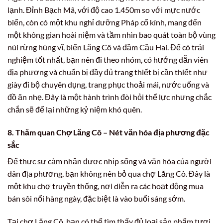
lạnh. Đỉnh Bạch Mã, với độ cao 1.450m so với mực nước
biển, còn có một khu nghỉ dưỡng Pháp cổ kính, mang đến
một không gian hoài niệm và tầm nhìn bao quát toàn bộ vùng
núi rừng hùng vĩ, biển Lăng Cô và đầm Cầu Hai. Để có trải
nghiệm tốt nhất, bạn nên đi theo nhóm, có hướng dẫn viên
địa phương và chuẩn bị đầy đủ trang thiết bị cần thiết như
giày đi bộ chuyên dụng, trang phục thoải mái, nước uống và
đồ ăn nhẹ. Đây là một hành trình đòi hỏi thể lực nhưng chắc
chắn sẽ để lại những kỷ niệm khó quên.
8. Thăm quan Chợ Lăng Cô – Nét văn hóa địa phương đặc
sắc
Để thực sự cảm nhận được nhịp sống và văn hóa của người
dân địa phương, bạn không nên bỏ qua chợ Lăng Cô. Đây là
một khu chợ truyền thống, nơi diễn ra các hoạt động mua
bán sôi nổi hàng ngày, đặc biệt là vào buổi sáng sớm.
Tại chợ Lăng Cô, bạn có thể tìm thấy đủ loại sản phẩm tươi