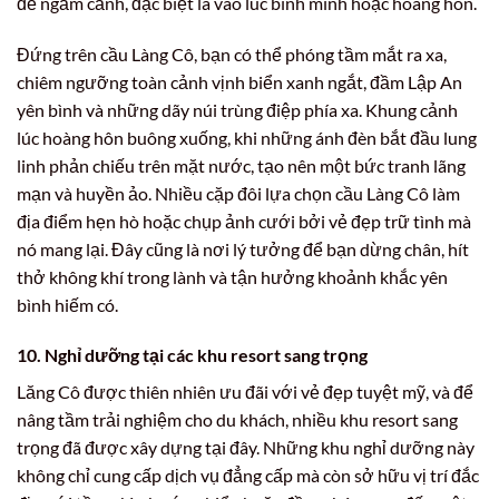
để ngắm cảnh, đặc biệt là vào lúc bình minh hoặc hoàng hôn.
Đứng trên cầu Làng Cô, bạn có thể phóng tầm mắt ra xa,
chiêm ngưỡng toàn cảnh vịnh biển xanh ngắt, đầm Lập An
yên bình và những dãy núi trùng điệp phía xa. Khung cảnh
lúc hoàng hôn buông xuống, khi những ánh đèn bắt đầu lung
linh phản chiếu trên mặt nước, tạo nên một bức tranh lãng
mạn và huyền ảo. Nhiều cặp đôi lựa chọn cầu Làng Cô làm
địa điểm hẹn hò hoặc chụp ảnh cưới bởi vẻ đẹp trữ tình mà
nó mang lại. Đây cũng là nơi lý tưởng để bạn dừng chân, hít
thở không khí trong lành và tận hưởng khoảnh khắc yên
bình hiếm có.
10. Nghỉ dưỡng tại các khu resort sang trọng
Lăng Cô được thiên nhiên ưu đãi với vẻ đẹp tuyệt mỹ, và để
nâng tầm trải nghiệm cho du khách, nhiều khu resort sang
trọng đã được xây dựng tại đây. Những khu nghỉ dưỡng này
không chỉ cung cấp dịch vụ đẳng cấp mà còn sở hữu vị trí đắc