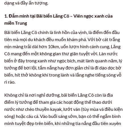
dạng và đầy ấn tượng.
1. Đắm mình tại Bãi biển Lăng Cô – Viên ngọc xanh của
miền Trung
Bãi biển Lăng Cô chính là linh hồn của vịnh, là điểm đến đầu
tiên mà mọi du khách đều muốn khám phá. Với bờ cát trắng
mịn màng trải dài hơn 10km, uốn lượn hình cánh cung, Lăng
Cô mang đến một không gian thư giãn tuyệt vời. Làn nước
biển ở đây trong xanh như ngọc bích, mát lành quanh năm, lý
tưởng để bơi lội, tắm nắng hay đơn giản chỉ là đi dạo dọc bờ
biển, hít thở không khí trong lành và lắng nghe tiếng sóng vỗ
rì rào.
Không chỉ là nơi nghỉ dưỡng, bãi biển Lăng Cô còn là địa
điểm lý tưởng để tham gia các hoạt động thể thao dưới
nước như chèo thuyền kayak, lướt ván (tùy mùa và điều kiện
sóng) hoặc câu cá. Vào buổi sáng sớm, bạn có thể ngắm bình
minh tuyệt đẹp trên biển, khi những tia nắng đầu tiên xuyên