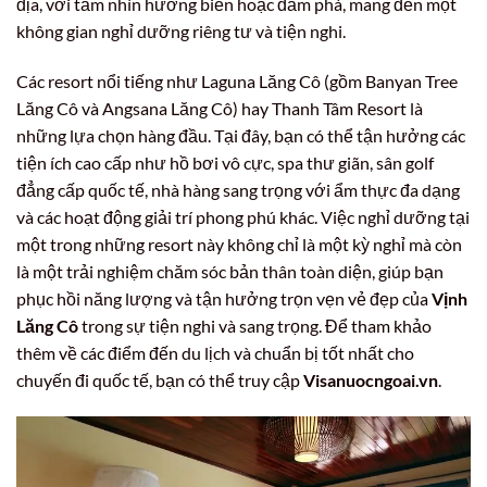
địa, với tầm nhìn hướng biển hoặc đầm phá, mang đến một
không gian nghỉ dưỡng riêng tư và tiện nghi.
Các resort nổi tiếng như Laguna Lăng Cô (gồm Banyan Tree
Lăng Cô và Angsana Lăng Cô) hay Thanh Tâm Resort là
những lựa chọn hàng đầu. Tại đây, bạn có thể tận hưởng các
tiện ích cao cấp như hồ bơi vô cực, spa thư giãn, sân golf
đẳng cấp quốc tế, nhà hàng sang trọng với ẩm thực đa dạng
và các hoạt động giải trí phong phú khác. Việc nghỉ dưỡng tại
một trong những resort này không chỉ là một kỳ nghỉ mà còn
là một trải nghiệm chăm sóc bản thân toàn diện, giúp bạn
phục hồi năng lượng và tận hưởng trọn vẹn vẻ đẹp của
Vịnh
Lăng Cô
trong sự tiện nghi và sang trọng. Để tham khảo
thêm về các điểm đến du lịch và chuẩn bị tốt nhất cho
chuyến đi quốc tế, bạn có thể truy cập
Visanuocngoai.vn
.