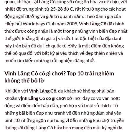
quan, khí hậu tại Lăng Cô cũng vô cùng ôn hòa và dễ chịu, với
nhiệt độ trung bình từ 25-28 độ C, rất lý tưởng cho các hoạt
động nghỉ dưỡng và giải trí quanh năm. Theo đánh giá của
Hiệp hội Worldbays Club năm 2009,
Vịnh Lăng Cô
đã chính
thức được công nhận là một trong những vịnh biển đẹp nhất
thế giới, khẳng định giá trị và sức hút đặc biệt của địa danh
này trên bản đồ du lịch quốc tế. Đây là một điểm đến không
thể bỏ qua đối với bất kỳ ai yêu thích vẻ đẹp thiên nhiên và
muốn tìm kiếm những trải nghiệm đáng nhớ.
Vịnh Lăng Cô có gì chơi? Top 10 trải nghiệm
không thể bỏ lỡ
Khi đến với
Vịnh Lăng Cô
, du khách sẽ không phải băn
khoăn
vịnh Lăng Cô có gì chơi
bởi nơi đây có vô vàn hoạt
động và điểm đến hấp dẫn, phù hợp với mọi sở thích. Từ
những bãi biển đẹp như tranh vẽ đến những đầm phá yên
bình, từ những ngọn núi hùng vĩ đến những khu chợ truyền
thống sôi động, Lăng Cô hứa hẹn mang đến một kỳ nghỉ đa