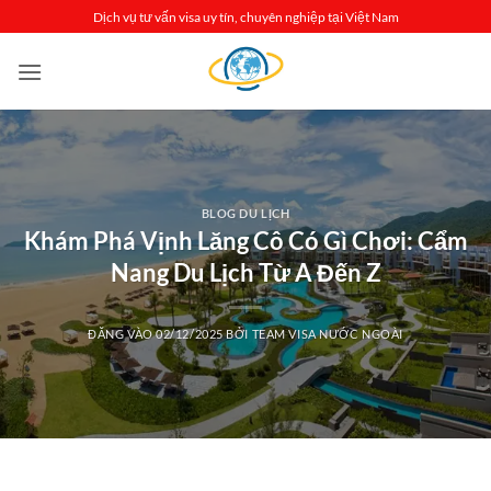
Bỏ
Dịch vụ tư vấn visa uy tín, chuyên nghiệp tại Việt Nam
qua
nội
dung
BLOG DU LỊCH
Khám Phá Vịnh Lăng Cô Có Gì Chơi: Cẩm
Nang Du Lịch Từ A Đến Z
ĐĂNG VÀO
02/12/2025
BỞI
TEAM VISA NƯỚC NGOÀI