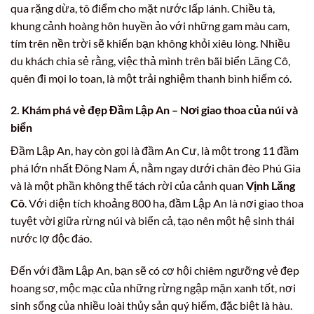
qua rặng dừa, tô điểm cho mặt nước lấp lánh. Chiều tà,
khung cảnh hoàng hôn huyền ảo với những gam màu cam,
tím trên nền trời sẽ khiến bạn không khỏi xiêu lòng. Nhiều
du khách chia sẻ rằng, việc thả mình trên bãi biển Lăng Cô,
quên đi mọi lo toan, là một trải nghiệm thanh bình hiếm có.
2. Khám phá vẻ đẹp Đầm Lập An – Nơi giao thoa của núi và
biển
Đầm Lập An, hay còn gọi là đầm An Cư, là một trong 11 đầm
phá lớn nhất Đông Nam Á, nằm ngay dưới chân đèo Phú Gia
và là một phần không thể tách rời của cảnh quan
Vịnh Lăng
Cô
. Với diện tích khoảng 800 ha, đầm Lập An là nơi giao thoa
tuyệt vời giữa rừng núi và biển cả, tạo nên một hệ sinh thái
nước lợ độc đáo.
Đến với đầm Lập An, bạn sẽ có cơ hội chiêm ngưỡng vẻ đẹp
hoang sơ, mộc mạc của những rừng ngập mặn xanh tốt, nơi
sinh sống của nhiều loài thủy sản quý hiếm, đặc biệt là hàu.