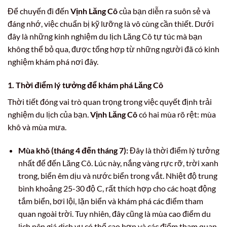
Để chuyến đi đến
Vịnh Lăng Cô
của bạn diễn ra suôn sẻ và
đáng nhớ, việc chuẩn bị kỹ lưỡng là vô cùng cần thiết. Dưới
đây là những kinh nghiệm du lịch Lăng Cô tự túc mà bạn
không thể bỏ qua, được tổng hợp từ những người đã có kinh
nghiệm khám phá nơi đây.
1. Thời điểm lý tưởng để khám phá Lăng Cô
Thời tiết đóng vai trò quan trọng trong việc quyết định trải
nghiệm du lịch của bạn.
Vịnh Lăng Cô
có hai mùa rõ rệt: mùa
khô và mùa mưa.
Mùa khô (tháng 4 đến tháng 7):
Đây là thời điểm lý tưởng
nhất để đến Lăng Cô. Lúc này, nắng vàng rực rỡ, trời xanh
trong, biển êm dịu và nước biển trong vắt. Nhiệt độ trung
bình khoảng 25-30 độ C, rất thích hợp cho các hoạt động
tắm biển, bơi lội, lặn biển và khám phá các điểm tham
quan ngoài trời. Tuy nhiên, đây cũng là mùa cao điểm du
lịch nên giá dịch vụ có thể cao hơn và các điểm tham quan