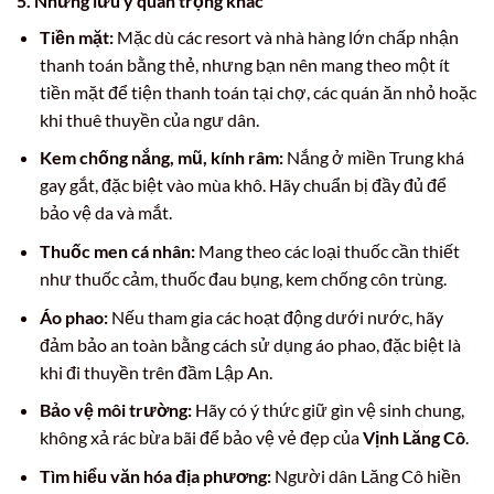
5. Những lưu ý quan trọng khác
Tiền mặt:
Mặc dù các resort và nhà hàng lớn chấp nhận
thanh toán bằng thẻ, nhưng bạn nên mang theo một ít
tiền mặt để tiện thanh toán tại chợ, các quán ăn nhỏ hoặc
khi thuê thuyền của ngư dân.
Kem chống nắng, mũ, kính râm:
Nắng ở miền Trung khá
gay gắt, đặc biệt vào mùa khô. Hãy chuẩn bị đầy đủ để
bảo vệ da và mắt.
Thuốc men cá nhân:
Mang theo các loại thuốc cần thiết
như thuốc cảm, thuốc đau bụng, kem chống côn trùng.
Áo phao:
Nếu tham gia các hoạt động dưới nước, hãy
đảm bảo an toàn bằng cách sử dụng áo phao, đặc biệt là
khi đi thuyền trên đầm Lập An.
Bảo vệ môi trường:
Hãy có ý thức giữ gìn vệ sinh chung,
không xả rác bừa bãi để bảo vệ vẻ đẹp của
Vịnh Lăng Cô
.
Tìm hiểu văn hóa địa phương:
Người dân Lăng Cô hiền