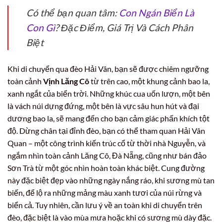
Có thể bạn quan tâm:
Con Ngán Biển Là
Con Gì
? Đặc Điểm, Giá Trị Và Cách Phân
Biệt
Khi di chuyển qua đèo Hải Vân, bạn sẽ được chiêm ngưỡng
toàn cảnh
Vịnh Lăng Cô
từ trên cao, một khung cảnh bao la,
xanh ngắt của biển trời. Những khúc cua uốn lượn, một bên
là vách núi dựng đứng, một bên là vực sâu hun hút và đại
dương bao la, sẽ mang đến cho bạn cảm giác phấn khích tột
độ. Dừng chân tại đỉnh đèo, bạn có thể tham quan Hải Vân
Quan – một công trình kiến trúc cổ từ thời nhà Nguyễn, và
ngắm nhìn toàn cảnh Lăng Cô, Đà Nẵng, cũng như bán đảo
Sơn Trà từ một góc nhìn hoàn toàn khác biệt. Cung đường
này đặc biệt đẹp vào những ngày nắng ráo, khi sương mù tan
biến, để lộ ra những mảng màu xanh tươi của núi rừng và
biển cả. Tuy nhiên, cần lưu ý về an toàn khi di chuyển trên
đèo, đặc biệt là vào mùa mưa hoặc khi có sương mù dày đặc.