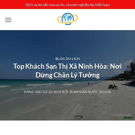
Bỏ
Dịch vụ tư vấn visa uy tín, chuyên nghiệp tại Việt Nam
qua
nội
dung
BLOG DU LỊCH
Top Khách Sạn Thị Xã Ninh Hòa: Nơi
Dừng Chân Lý Tưởng
ĐĂNG VÀO
02/12/2025
BỞI
TEAM VISA NƯỚC NGOÀI