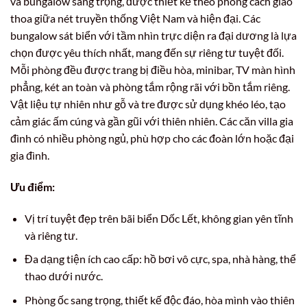
và bungalow sang trọng, được thiết kế theo phong cách giao
thoa giữa nét truyền thống Việt Nam và hiện đại. Các
bungalow sát biển với tầm nhìn trực diện ra đại dương là lựa
chọn được yêu thích nhất, mang đến sự riêng tư tuyệt đối.
Mỗi phòng đều được trang bị điều hòa, minibar, TV màn hình
phẳng, két an toàn và phòng tắm rộng rãi với bồn tắm riêng.
Vật liệu tự nhiên như gỗ và tre được sử dụng khéo léo, tạo
cảm giác ấm cúng và gần gũi với thiên nhiên. Các căn villa gia
đình có nhiều phòng ngủ, phù hợp cho các đoàn lớn hoặc đại
gia đình.
Ưu điểm:
Vị trí tuyệt đẹp trên bãi biển Dốc Lết, không gian yên tĩnh
và riêng tư.
Đa dạng tiện ích cao cấp: hồ bơi vô cực, spa, nhà hàng, thể
thao dưới nước.
Phòng ốc sang trọng, thiết kế độc đáo, hòa mình vào thiên