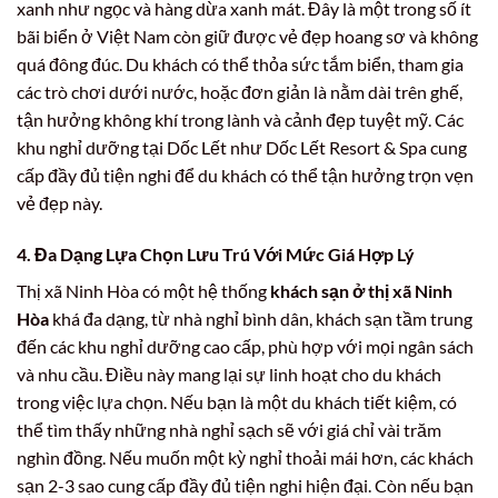
xanh như ngọc và hàng dừa xanh mát. Đây là một trong số ít
bãi biển ở Việt Nam còn giữ được vẻ đẹp hoang sơ và không
quá đông đúc. Du khách có thể thỏa sức tắm biển, tham gia
các trò chơi dưới nước, hoặc đơn giản là nằm dài trên ghế,
tận hưởng không khí trong lành và cảnh đẹp tuyệt mỹ. Các
khu nghỉ dưỡng tại Dốc Lết như Dốc Lết Resort & Spa cung
cấp đầy đủ tiện nghi để du khách có thể tận hưởng trọn vẹn
vẻ đẹp này.
4. Đa Dạng Lựa Chọn Lưu Trú Với Mức Giá Hợp Lý
Thị xã Ninh Hòa có một hệ thống
khách sạn ở thị xã Ninh
Hòa
khá đa dạng, từ nhà nghỉ bình dân, khách sạn tầm trung
đến các khu nghỉ dưỡng cao cấp, phù hợp với mọi ngân sách
và nhu cầu. Điều này mang lại sự linh hoạt cho du khách
trong việc lựa chọn. Nếu bạn là một du khách tiết kiệm, có
thể tìm thấy những nhà nghỉ sạch sẽ với giá chỉ vài trăm
nghìn đồng. Nếu muốn một kỳ nghỉ thoải mái hơn, các khách
sạn 2-3 sao cung cấp đầy đủ tiện nghi hiện đại. Còn nếu bạn