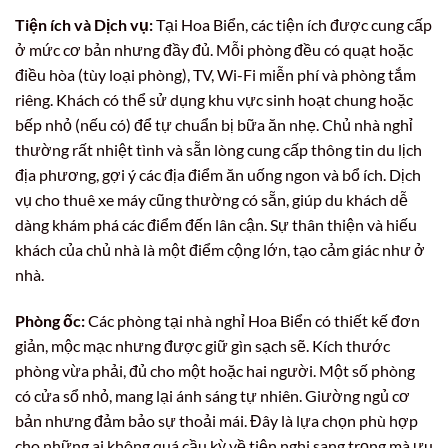
Tiện ích và Dịch vụ:
Tại Hoa Biển, các tiện ích được cung cấp
ở mức cơ bản nhưng đầy đủ. Mỗi phòng đều có quạt hoặc
điều hòa (tùy loại phòng), TV, Wi-Fi miễn phí và phòng tắm
riêng. Khách có thể sử dụng khu vực sinh hoạt chung hoặc
bếp nhỏ (nếu có) để tự chuẩn bị bữa ăn nhẹ. Chủ nhà nghỉ
thường rất nhiệt tình và sẵn lòng cung cấp thông tin du lịch
địa phương, gợi ý các địa điểm ăn uống ngon và bổ ích. Dịch
vụ cho thuê xe máy cũng thường có sẵn, giúp du khách dễ
dàng khám phá các điểm đến lân cận. Sự thân thiện và hiếu
khách của chủ nhà là một điểm cộng lớn, tạo cảm giác như ở
nhà.
Phòng ốc:
Các phòng tại nhà nghỉ Hoa Biển có thiết kế đơn
giản, mộc mạc nhưng được giữ gìn sạch sẽ. Kích thước
phòng vừa phải, đủ cho một hoặc hai người. Một số phòng
có cửa sổ nhỏ, mang lại ánh sáng tự nhiên. Giường ngủ cơ
bản nhưng đảm bảo sự thoải mái. Đây là lựa chọn phù hợp
cho những ai không quá cầu kỳ về tiện nghi sang trọng mà ưu