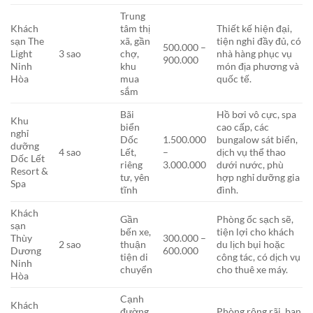
Trung
Khách
tâm thị
Thiết kế hiện đại,
sạn The
xã, gần
tiện nghi đầy đủ, có
500.000 –
Light
3 sao
chợ,
nhà hàng phục vụ
900.000
Ninh
khu
món địa phương và
Hòa
mua
quốc tế.
sắm
Bãi
Hồ bơi vô cực, spa
Khu
biển
cao cấp, các
nghỉ
Dốc
1.500.000
bungalow sát biển,
dưỡng
4 sao
Lết,
–
dịch vụ thể thao
Dốc Lết
riêng
3.000.000
dưới nước, phù
Resort &
tư, yên
hợp nghỉ dưỡng gia
Spa
tĩnh
đình.
Khách
Gần
Phòng ốc sạch sẽ,
sạn
bến xe,
tiện lợi cho khách
Thùy
300.000 –
2 sao
thuận
du lịch bụi hoặc
Dương
600.000
tiện di
công tác, có dịch vụ
Ninh
chuyển
cho thuê xe máy.
Hòa
Cạnh
Khách
đường
Phòng rộng rãi, ban