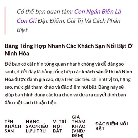
Có thể bạn quan tâm:
Con Ngán Biển Là
Con Gì
? Đặc Điểm, Giá Trị Và Cách Phân
Biệt
Bảng Tổng Hợp Nhanh Các Khách Sạn Nổi Bật Ở
Ninh Hòa
Để bạn có cái nhìn tổng quan nhanh chóng và dễ dàng so
sánh, dưới đây là bảng tổng hợp các
khách sạn ở thị xã Ninh
Hòa
được đánh giá cao, dựa trên các tiêu chí như vị trí, hạng
sao, mức giá tham khảo và đặc điểm nổi bật. Bảng này sẽ
giúp bạn hình dung các lựa chọn và đưa ra quyết định ban
đầu một cách thuận tiện.
GIÁ
TÊN
HẠNG
VỊ TRÍ
THAM
ĐẶC ĐIỂM NỔI
KHÁCH
SAO/KIỂU
NỔI
KHẢO
BẬT
SẠN
LƯU TRÚ
BẬT
(VNĐ/
ĐÊM)