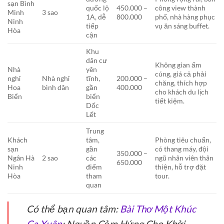
sạn Bình
quốc lộ
450.000 –
công view thành
Minh
3 sao
1A, dễ
800.000
phố, nhà hàng phục
Ninh
tiếp
vụ ăn sáng buffet.
Hòa
cận
Khu
dân cư
Không gian ấm
Nhà
yên
cúng, giá cả phải
nghỉ
Nhà nghỉ
tĩnh,
200.000 –
chăng, thích hợp
Hoa
bình dân
gần
400.000
cho khách du lịch
Biển
biển
tiết kiệm.
Dốc
Lết
Trung
Khách
tâm,
Phòng tiêu chuẩn,
sạn
gần
có thang máy, đội
350.000 –
Ngân Hà
2 sao
các
ngũ nhân viên thân
650.000
Ninh
điểm
thiện, hỗ trợ đặt
Hòa
tham
tour.
quan
Có thể bạn quan tâm:
Bài Thơ Một Khúc
Ca Xuân
: Nguồn Cảm Hứng Cho Khởi