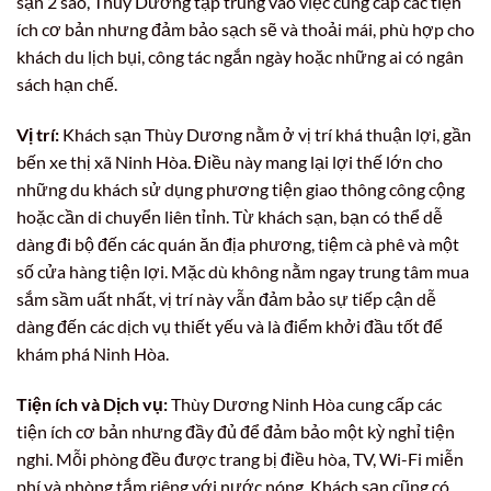
sạn 2 sao, Thùy Dương tập trung vào việc cung cấp các tiện
ích cơ bản nhưng đảm bảo sạch sẽ và thoải mái, phù hợp cho
khách du lịch bụi, công tác ngắn ngày hoặc những ai có ngân
sách hạn chế.
Vị trí:
Khách sạn Thùy Dương nằm ở vị trí khá thuận lợi, gần
bến xe thị xã Ninh Hòa. Điều này mang lại lợi thế lớn cho
những du khách sử dụng phương tiện giao thông công cộng
hoặc cần di chuyển liên tỉnh. Từ khách sạn, bạn có thể dễ
dàng đi bộ đến các quán ăn địa phương, tiệm cà phê và một
số cửa hàng tiện lợi. Mặc dù không nằm ngay trung tâm mua
sắm sầm uất nhất, vị trí này vẫn đảm bảo sự tiếp cận dễ
dàng đến các dịch vụ thiết yếu và là điểm khởi đầu tốt để
khám phá Ninh Hòa.
Tiện ích và Dịch vụ:
Thùy Dương Ninh Hòa cung cấp các
tiện ích cơ bản nhưng đầy đủ để đảm bảo một kỳ nghỉ tiện
nghi. Mỗi phòng đều được trang bị điều hòa, TV, Wi-Fi miễn
phí và phòng tắm riêng với nước nóng. Khách sạn cũng có