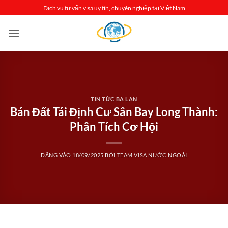
Bỏ
Dịch vụ tư vấn visa uy tín, chuyên nghiệp tại Việt Nam
qua
nội
dung
TIN TỨC BA LAN
Bán Đất Tái Định Cư Sân Bay Long Thành:
Phân Tích Cơ Hội
ĐĂNG VÀO
18/09/2025
BỞI
TEAM VISA NƯỚC NGOÀI