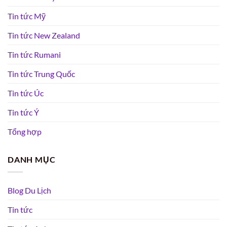
Tin tức Mỹ
Tin tức New Zealand
Tin tức Rumani
Tin tức Trung Quốc
Tin tức Úc
Tin tức Ý
Tổng hợp
DANH MỤC
Blog Du Lịch
Tin tức