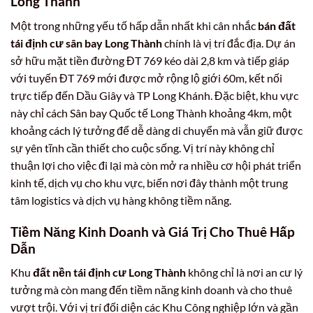
Long Thành
Một trong những yếu tố hấp dẫn nhất khi cân nhắc
bán đất
tái định cư sân bay Long Thành
chính là vị trí đắc địa. Dự án
sở hữu mặt tiền đường ĐT 769 kéo dài 2,8 km và tiếp giáp
với tuyến ĐT 769 mới được mở rộng lộ giới 60m, kết nối
trực tiếp đến Dầu Giây và TP Long Khánh. Đặc biệt, khu vực
này chỉ cách Sân bay Quốc tế Long Thành khoảng 4km, một
khoảng cách lý tưởng để dễ dàng di chuyển mà vẫn giữ được
sự yên tĩnh cần thiết cho cuộc sống. Vị trí này không chỉ
thuận lợi cho việc đi lại mà còn mở ra nhiều cơ hội phát triển
kinh tế, dịch vụ cho khu vực, biến nơi đây thành một trung
tâm logistics và dịch vụ hàng không tiềm năng.
Tiềm Năng Kinh Doanh và Giá Trị Cho Thuê Hấp
Dẫn
Khu
đất nền tái định cư Long Thành
không chỉ là nơi an cư lý
tưởng mà còn mang đến tiềm năng kinh doanh và cho thuê
vượt trội. Với vị trí đối diện các Khu Công nghiệp lớn và gần