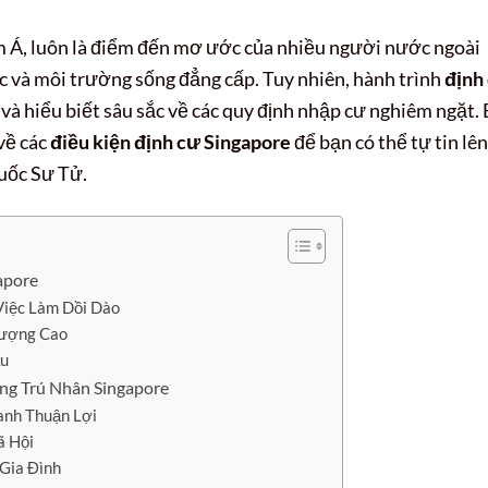
m Á, luôn là điểm đến mơ ước của nhiều người nước ngoài
c và môi trường sống đẳng cấp. Tuy nhiên, hành trình
định
 và hiểu biết sâu sắc về các quy định nhập cư nghiêm ngặt. 
 về các
điều kiện định cư Singapore
để bạn có thể tự tin lên
quốc Sư Tử.
apore
Việc Làm Dồi Dào
Lượng Cao
ầu
ng Trú Nhân Singapore
anh Thuận Lợi
ã Hội
 Gia Đình