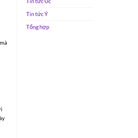
Tin tức Úc
Tin tức Ý
Tổng hợp
 mà
i
ày