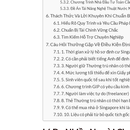
Chương Trình Nhà Đầu Tư Toàn Cầu
Đề Án Tài Năng Nghệ Thuật Nước N
Thách Thức Và Lời Khuyên Khi Chuẩn B
Hiểu Rõ Quy Trình và Yêu Cầu Pháp 
Chuẩn Bị Tài Chính Vững Chắc
Tìm Kiếm Hỗ Trợ Chuyên Nghiệp
Câu Hỏi Thường Gặp Về Điều Kiện Địn
1. Thời gian xử lý hồ sơ định cư Sin
2. Có cần phải biết tiếng Anh để địn
3. Người giữ Thường trú nhân có th
4. Mức lương tối thiểu để xin Giấy p
5. Sinh viên quốc tế sau khi tốt nghi
6. Chương trình GIP có yêu cầu kin
7. Người làm việc tự do (freelancer)
8. Thẻ Thường trú nhân có thời hạn 
9. Có thể mua nhà ở Singapore khi l
10. Liệu có phải từ bỏ quốc tịch gố