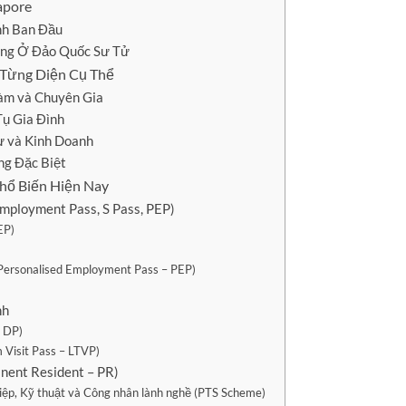
apore
nh Ban Đầu
áng Ở Đảo Quốc Sư Tử
 Từng Diện Cụ Thể
Làm và Chuyên Gia
Tụ Gia Đình
ư và Kinh Doanh
ng Đặc Biệt
hổ Biến Hiện Nay
mployment Pass, S Pass, PEP)
EP)
ersonalised Employment Pass – PEP)
nh
– DP)
Visit Pass – LTVP)
nent Resident – PR)
ệp, Kỹ thuật và Công nhân lành nghề (PTS Scheme)