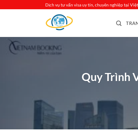
Bỏ
Dịch vụ tư vấn visa uy tín, chuyên nghiệp tại Vi
qua
nội
TRA
dung
Quy Trình V