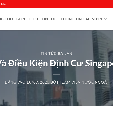
ệt Nam
NG CHỦ
GIỚI THIỆU
TIN TỨC
THÔNG TIN CÁC NƯỚC
L
TIN TỨC BA LAN
à Điều Kiện Định Cư Singap
ĐĂNG VÀO
18/09/2025
BỞI
TEAM VISA NƯỚC NGOÀI