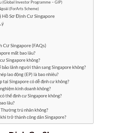
 (Global Investor Programme – GIP)
goài (ForArts Scheme)
ị Hồ Sơ Định Cư Singapore
Lý
h Cư Singapore (FAQs)
gapore mất bao lâu?
h cư Singapore không?
ể bảo lãnh người thân sang Singapore không?
hép lao động (EP) là bao nhiêu?
ệp tại Singapore có dễ định cư không?
h nghiệm kinh doanh không?
 có thể định cư Singapore không?
bao lâu?
à Thường trú nhân không?
c khi trở thành công dân Singapore?