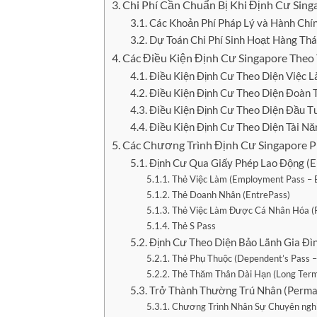
Chi Phí Cần Chuẩn Bị Khi Định Cư Sing
Các Khoản Phí Pháp Lý và Hành Chí
Dự Toán Chi Phí Sinh Hoạt Hàng Th
Các Điều Kiện Định Cư Singapore Theo
Điều Kiện Định Cư Theo Diện Việc 
Điều Kiện Định Cư Theo Diện Đoàn 
Điều Kiện Định Cư Theo Diện Đầu T
Điều Kiện Định Cư Theo Diện Tài Nă
Các Chương Trình Định Cư Singapore P
Định Cư Qua Giấy Phép Lao Động (E
Thẻ Việc Làm (Employment Pass – 
Thẻ Doanh Nhân (EntrePass)
Thẻ Việc Làm Được Cá Nhân Hóa (P
Thẻ S Pass
Định Cư Theo Diện Bảo Lãnh Gia Đì
Thẻ Phụ Thuộc (Dependent’s Pass 
Thẻ Thăm Thân Dài Hạn (Long Term 
Trở Thành Thường Trú Nhân (Perma
Chương Trình Nhân Sự Chuyên nghi