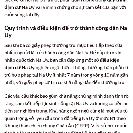
định cư Na Uy
và là minh chứng cho sự cam kết của bạn với
cuộc sống tại đây.
Quy trình và điều kiện để trở thành công dân Na
Uy
Sau khi đã có giấy phép thường trú, mục tiêu tiếp theo của
nhiều người là trở thành công dân Na Uy. Để nộp đơn xin
nhập quốc tịch Na Uy, bạn cần đáp ứng một số
điều kiện
định cư Na Uy
nghiêm ngặt hơn. Thông thường, bạn phải cư
trú hợp pháp tại Na Uy ít nhất 7 năm trong vòng 10 năm gần
nhất, với giấy phép cư trú có khả năng dẫn đến thường trú.
Các yêu cầu khác bao gồm khả năng chứng minh danh tính rõ
ràng, cam kết tiếp tục sinh sống tại Na Uy và không có tiền án
tiền sự nghiêm trọng. Khả năng ngôn ngữ cũng là một yếu tố
quan trọng, với yêu cầu trình độ tiếng Na Uy ở mức B1 theo
Khung tham chiếu chung Châu Âu (CEFR). Việc sở hữu quốc
tịch Na Uy mang lại nhiều lợi ích đáng kể, bao gồm quyền