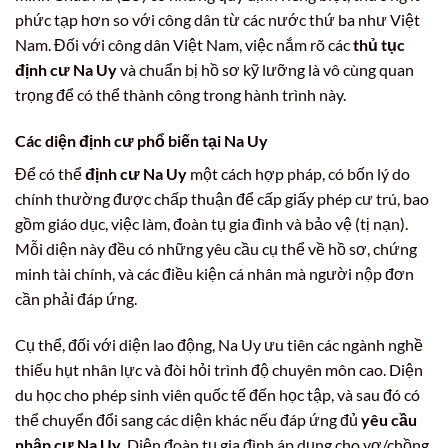
phức tạp hơn so với công dân từ các nước thứ ba như Việt
Nam. Đối với công dân Việt Nam, việc nắm rõ các
thủ tục
định cư Na Uy
và chuẩn bị hồ sơ kỹ lưỡng là vô cùng quan
trọng để có thể thành công trong hành trình này.
Các diện định cư phổ biến tại Na Uy
Để có thể
định cư Na Uy
một cách hợp pháp, có bốn lý do
chính thường được chấp thuận để cấp giấy phép cư trú, bao
gồm giáo dục, việc làm, đoàn tụ gia đình và bảo vệ (tị nạn).
Mỗi diện này đều có những yêu cầu cụ thể về hồ sơ, chứng
minh tài chính, và các điều kiện cá nhân mà người nộp đơn
cần phải đáp ứng.
Cụ thể, đối với diện lao động, Na Uy ưu tiên các ngành nghề
thiếu hụt nhân lực và đòi hỏi trình độ chuyên môn cao. Diện
du học cho phép sinh viên quốc tế đến học tập, và sau đó có
thể chuyển đổi sang các diện khác nếu đáp ứng đủ
yêu cầu
nhập cư Na Uy
. Diện đoàn tụ gia đình áp dụng cho vợ/chồng,