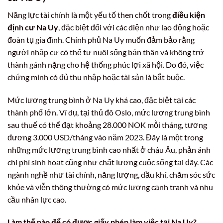
Năng lực tài chính là một yếu tố then chốt trong
điều kiện
định cư Na Uy
, đặc biệt đối với các diện như lao động hoặc
đoàn tụ gia đình. Chính phủ Na Uy muốn đảm bảo rằng
người nhập cư có thể tự nuôi sống bản thân và không trở
thành gánh nặng cho hệ thống phúc lợi xã hội. Do đó, việc
chứng minh có đủ thu nhập hoặc tài sản là bắt buộc.
Mức lương trung bình ở Na Uy khá cao, đặc biệt tại các
thành phố lớn. Ví dụ, tại thủ đô Oslo, mức lương trung bình
sau thuế có thể đạt khoảng 28.000 NOK mỗi tháng, tương
đương 3.000 USD/tháng vào năm 2023. Đây là một trong
những mức lương trung bình cao nhất ở châu Âu, phản ánh
chi phí sinh hoạt cũng như chất lượng cuộc sống tại đây. Các
ngành nghề như tài chính, năng lượng, dầu khí, chăm sóc sức
khỏe và viễn thông thường có mức lương cạnh tranh và nhu
cầu nhân lực cao.
Làm thế nào để có được giấy phép làm việc tại Na Uy?