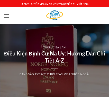
Bỏ
Dịch vụ tư vấn visa uy tín, chuyên nghiệp tại Việt Nam
qua
nội
dung
TIN TỨC BA LAN
Điều Kiện Định Cư Na Uy: Hướng Dẫn Chi
Tiết A-Z
ĐĂNG VÀO
15/09/2025
BỞI
TEAM VISA NƯỚC NGOÀI