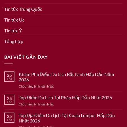
Tin tức Trung Quốc
Tin tức Úc
Tin tức Ý
Tổng hợp
BÀI VIẾT GẦN ĐÂY
Khám Phá Điểm Du Lịch Bắc Ninh Hấp Dẫn Năm
25
Th5
2026
ở
Chức năng bình luận bị tắt
Khám
Phá
Top Điểm Du Lịch Tại Pháp Hấp Dẫn Nhất 2026
25
Điểm
Th5
ở
Chức năng bình luận bị tắt
Du
Top
Lịch
Điểm
Top Địa Điểm Du Lịch Tại Kuala Lumpur Hấp Dẫn
Bắc
25
Du
Th5
Nhất 2026
Ninh
Lịch
Hấp