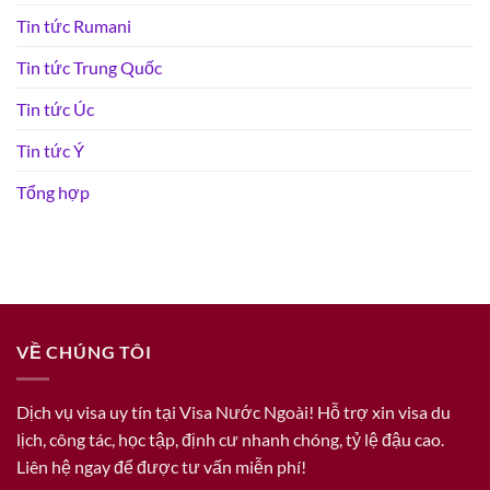
Tin tức Rumani
Tin tức Trung Quốc
Tin tức Úc
Tin tức Ý
Tổng hợp
VỀ CHÚNG TÔI
Dịch vụ visa uy tín tại Visa Nước Ngoài! Hỗ trợ xin visa du
lịch, công tác, học tập, định cư nhanh chóng, tỷ lệ đậu cao.
Liên hệ ngay để được tư vấn miễn phí!