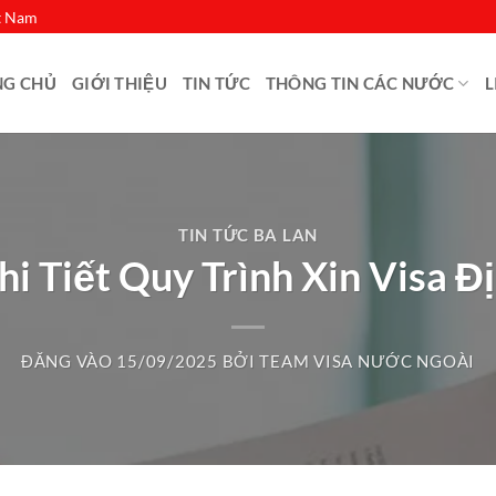
ệt Nam
NG CHỦ
GIỚI THIỆU
TIN TỨC
THÔNG TIN CÁC NƯỚC
L
TIN TỨC BA LAN
 Tiết Quy Trình Xin Visa 
ĐĂNG VÀO
15/09/2025
BỞI
TEAM VISA NƯỚC NGOÀI