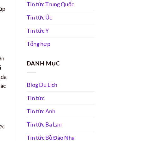
Tin tức Trung Quốc
iúp
Tin tức Úc
Tin tức Ý
Tổng hợp
ền
DANH MỤC
i
ada
Blog Du Lịch
các
Tin tức
Tin tức Anh
Tin tức Ba Lan
ợc
Tin tức Bồ Đào Nha