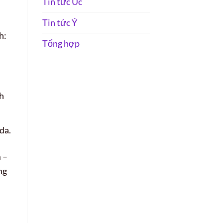
Tin tức Úc
Tin tức Ý
h:
Tổng hợp
h
da.
 –
ng