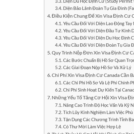
Diện Du Học Định Cư (Study Permit
Diện Bảo Lãnh Đoàn Tụ Gia Đình (Fa
Điều Kiện Chung Để Xin Visa Định Cư 
Yêu Cầu Đối Với Diện Lao Động Tay
Yêu Cầu Đối Với Diện Đầu Tư Kinh 
Yêu Cầu Đối Với Diện Du Học Định 
Yêu Cầu Đối Với Diện Đoàn Tụ Gia 
Quy Trình Nộp Đơn Xin Visa Định Cư C
Các Bước Chuẩn Bị Hồ Sơ Quan Trọ
Các Giai Đoạn Nộp Hồ Sơ Và Xử Lý
Chi Phí Xin Visa Định Cư Canada Cần B
Các Chi Phí Hồ Sơ Và Lệ Phí Chính P
Chi Phí Sinh Hoạt Dự Kiến Tại Cana
Những Yếu Tố Tăng Cơ Hội Xin Visa Đ
Nâng Cao Trình Độ Học Vấn Và Kỹ 
Tích Lũy Kinh Nghiệm Làm Việc Phù 
Tận Dụng Các Chương Trình Tỉnh B
Có Thư Mời Làm Việc Hợp Lệ