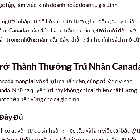
ọc tập, làm việc, kinh doanh hoặc đoàn tụ gia đình.
t người nhập cư để bổ sung lực lượng lao động đang thiếu 
năm, Canada chào đón hàng trăm nghìn người mới đến, với
hân trong những năm gần đây, khẳng định chính sách mở cử
 Trở Thành Thường Trú Nhân Canad
anada
mang lại vô số lợi ích hấp dẫn, củng cố lý do vì sao
nada
. Những quyền lợi này không chỉ cải thiện chất lượng
át triển bền vững cho cả gia đình.
 Đầy Đủ
h có quyền tự do sinh sống, học tập và làm việc tại bất kỳ t
 Bạn có thể làm việc cho bất kỳ công ty nào, hoặc tự khởi