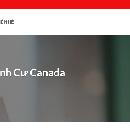
IÊN HỆ
Định Cư Canada