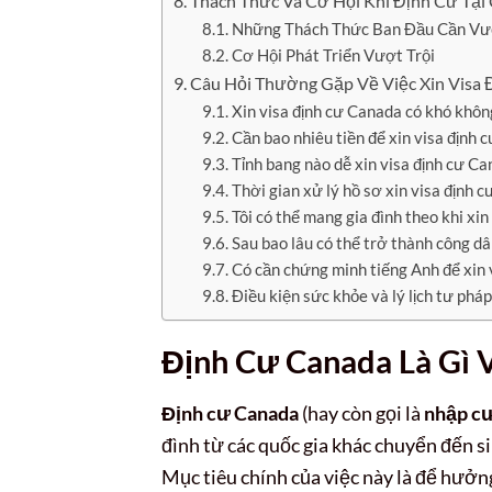
Thách Thức Và Cơ Hội Khi Định Cư Tại
Những Thách Thức Ban Đầu Cần V
Cơ Hội Phát Triển Vượt Trội
Câu Hỏi Thường Gặp Về Việc Xin Visa
Xin visa định cư Canada có khó khôn
Cần bao nhiêu tiền để xin visa định 
Tỉnh bang nào dễ xin visa định cư C
Thời gian xử lý hồ sơ xin visa định c
Tôi có thể mang gia đình theo khi xi
Sau bao lâu có thể trở thành công d
Có cần chứng minh tiếng Anh để xin 
Điều kiện sức khỏe và lý lịch tư pháp
Định Cư Canada Là Gì V
Định cư Canada
(hay còn gọi là
nhập c
đình từ các quốc gia khác chuyển đến s
Mục tiêu chính của việc này là để hưởn