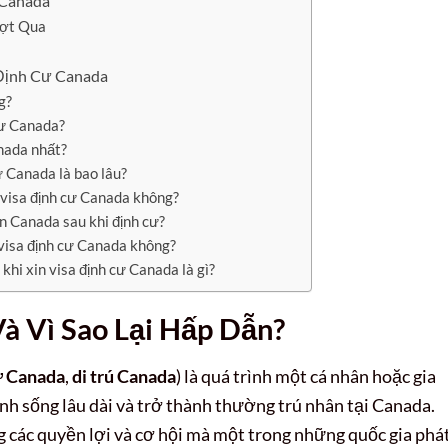
 Canada
ượt Qua
 Định Cư Canada
g?
cư Canada?
anada nhất?
ư Canada là bao lâu?
n visa định cư Canada không?
ân Canada sau khi định cư?
visa định cư Canada không?
 khi xin visa định cư Canada là gì?
à Vì Sao Lại Hấp Dẫn?
ư Canada
,
di trú Canada
) là quá trình một cá nhân hoặc gia
inh sống lâu dài và trở thành thường trú nhân tại Canada.
g các quyền lợi và cơ hội mà một trong những quốc gia phá