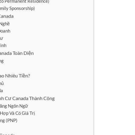
 to Permanent Residence)
mily Sponsorship)
Canada
 Nghề
Doanh
Cư
Đình
anada Toàn Diện
ng
ao Nhiêu Tiền?
hủ
da
ịnh Cư Canada Thành Công
Năng Ngôn Ngữ
Hợp Và Có Giá Trị
ang (PNP)