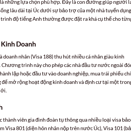
 là những lựa chọn phù hợp. Đây là con đường giúp người l
sống lâu dài tại Úc dưới sự bảo trợ của một nhà tuyển dụng
 trình độ tiếng Anh thường được đặt ra khá cụ thể cho từn
ư Kinh Doanh
à doanh nhân (Visa 188) thu hút nhiều cá nhân giàu kinh
h. Chương trình này cho phép các nhà đầu tư nước ngoài đ
thành lập hoặc đầu tư vào doanh nghiệp, mua trái phiếu ch
g để mở rộng hoạt động kinh doanh và định cư tại một tron
ới.
h
 thành viên gia đình đoàn tụ thông qua nhiều loại visa bảo
m Visa 801 (diện hôn nhân nộp trên nước Úc), Visa 101 (b