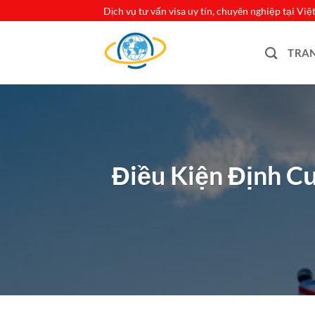
Bỏ
Dịch vụ tư vấn visa uy tín, chuyên nghiệp tại Vi
qua
nội
TRA
dung
Điều Kiện Định C