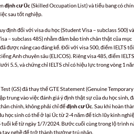
ên
định cư Úc
(Skilled Occupation List) và tiểu bang có chí
việc sau tốt nghiệp.
uy định đối với visa du học (Student Visa – subclass 500) v
Visa – subclass 485) nhằm đảm bảo tính chân thật của mục
 đã được nâng cao đáng kể. Đối với visa 500, điểm IELTS tối
a tiếng Anh chuyên sâu (ELICOS). Riêng visa 485, điểm IELT
dưới 5.5, và chứng chỉ IELTS chỉ có hiệu lực trong vòng 1 n
t Test (GS) đã thay thế GTE Statement (Genuine Temporary
tập trung vào việc đánh giá ý định thật sự của du học sinh, 
 chân chính, không phải chỉ để
định cư Úc
. Sau khi hoàn thà
u học sinh có thể ở lại Úc từ 2-4 năm để tích lũy kinh nghi
 tuổi kể từ ngày 1/7/2024. Bước cuối cùng trong lộ trình n
a tay nghề để trở thành thường trú nhân.