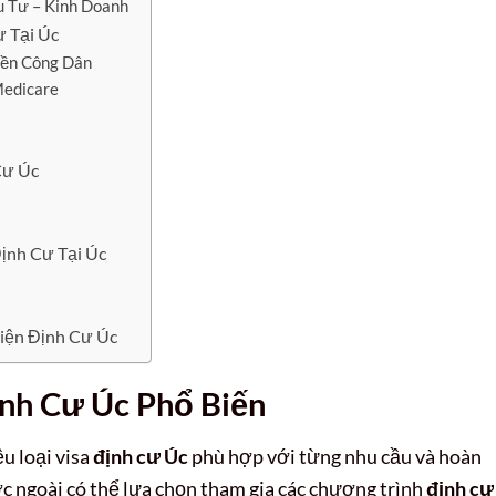
u Tư – Kinh Doanh
 Tại Úc
yền Công Dân
Medicare
Cư Úc
ịnh Cư Tại Úc
iện Định Cư Úc
nh Cư Úc Phổ Biến
u loại visa
định cư Úc
phù hợp với từng nhu cầu và hoàn
 ngoài có thể lựa chọn tham gia các chương trình
định cư