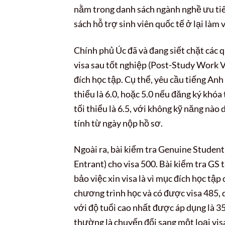
nằm trong danh sách ngành nghề ưu ti
sách hỗ trợ sinh viên quốc tế ở lại làm 
Chính phủ Úc đã và đang siết chặt các q
visa sau tốt nghiệp (Post-Study Work 
đích học tập. Cụ thể, yêu cầu tiếng Anh
thiểu là 6.0, hoặc 5.0 nếu đăng ký khó
tối thiểu là 6.5, với không kỹ năng nào 
tính từ ngày nộp hồ sơ.
Ngoài ra, bài kiểm tra Genuine Studen
Entrant) cho visa 500. Bài kiểm tra GS 
bảo việc xin visa là vì mục đích học tập
chương trình học và có được visa 485, d
với độ tuổi cao nhất được áp dụng là 35
thường là chuyển đổi sang một loại vis