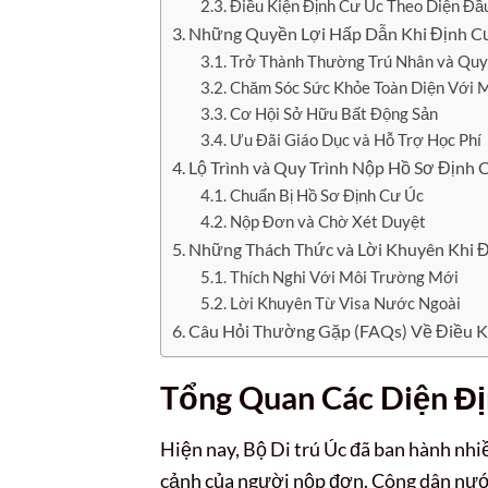
Điều Kiện Định Cư Úc Theo Diện Đầ
Những Quyền Lợi Hấp Dẫn Khi Định Cư
Trở Thành Thường Trú Nhân và Qu
Chăm Sóc Sức Khỏe Toàn Diện Với 
Cơ Hội Sở Hữu Bất Động Sản
Ưu Đãi Giáo Dục và Hỗ Trợ Học Phí
Lộ Trình và Quy Trình Nộp Hồ Sơ Định 
Chuẩn Bị Hồ Sơ Định Cư Úc
Nộp Đơn và Chờ Xét Duyệt
Những Thách Thức và Lời Khuyên Khi Đ
Thích Nghi Với Môi Trường Mới
Lời Khuyên Từ Visa Nước Ngoài
Câu Hỏi Thường Gặp (FAQs) Về Điều K
Tổng Quan Các Diện Đị
Hiện nay, Bộ Di trú Úc đã ban hành nhiề
cảnh của người nộp đơn. Công dân nước