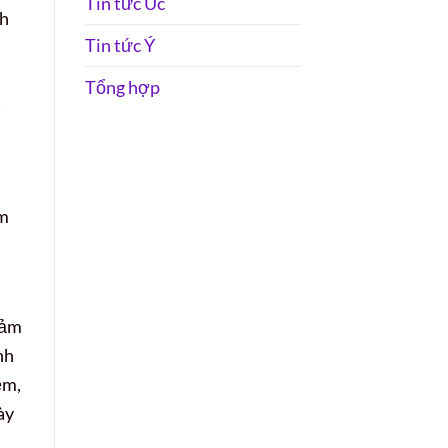
Tin tức Úc
nh
Tin tức Ý
Tổng hợp
à
S
ăm
đảm
nh
ệm,
ày