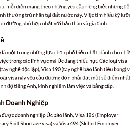
au, mỗi diện mang theo những yêu cầu riêng biệt nhưng đề
ành thường trú nhân tại đất nước này. Việc tìm hiểu kỹ lư
 con đường phù hợp nhất với bản thân và gia đình.
hề
 là một trong những lựa chọn phổ biến nhất, dành cho nh
iệc trong các lĩnh vực mà Úc đang thiếu hụt. Các loại visa
tay nghề độc lập), Visa 190 (tay nghề bảo lãnh tiểu bang) 
loại visa này yêu cầu đương đơn phải đạt một số điểm nhấ
rình độ tiếng Anh, kinh nghiệm làm việc và bằng cấp.
nh Doanh Nghiệp
à được doanh nghiệp Úc bảo lãnh, Visa 186 (Employer
y Skill Shortage visa) và Visa 494 (Skilled Employer