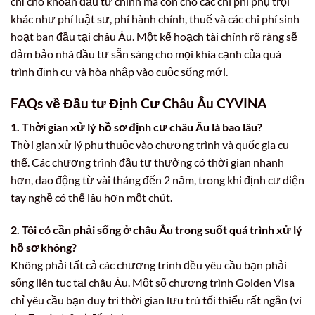
chỉ cho khoản đầu tư chính mà còn cho các chi phí phụ trội
khác như phí luật sư, phí hành chính, thuế và các chi phí sinh
hoạt ban đầu tại châu Âu. Một kế hoạch tài chính rõ ràng sẽ
đảm bảo nhà đầu tư sẵn sàng cho mọi khía cạnh của quá
trình định cư và hòa nhập vào cuộc sống mới.
FAQs về Đầu tư Định Cư Châu Âu CYVINA
1. Thời gian xử lý hồ sơ định cư châu Âu là bao lâu?
Thời gian xử lý phụ thuộc vào chương trình và quốc gia cụ
thể. Các chương trình đầu tư thường có thời gian nhanh
hơn, dao động từ vài tháng đến 2 năm, trong khi định cư diện
tay nghề có thể lâu hơn một chút.
2. Tôi có cần phải sống ở châu Âu trong suốt quá trình xử lý
hồ sơ không?
Không phải tất cả các chương trình đều yêu cầu bạn phải
sống liên tục tại châu Âu. Một số chương trình Golden Visa
chỉ yêu cầu bạn duy trì thời gian lưu trú tối thiểu rất ngắn (ví