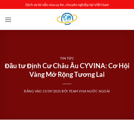
Bỏ
Dịch vụ tư vấn visa uy tín, chuyên nghiệp tại Việt Nam
qua
nội
dung
TIN TỨC
Đầu tư Định Cư Châu Âu CYVINA: Cơ Hội
Vàng Mở Rộng Tương Lai
ĐĂNG VÀO
15/09/2025
BỞI
TEAM VISA NƯỚC NGOÀI