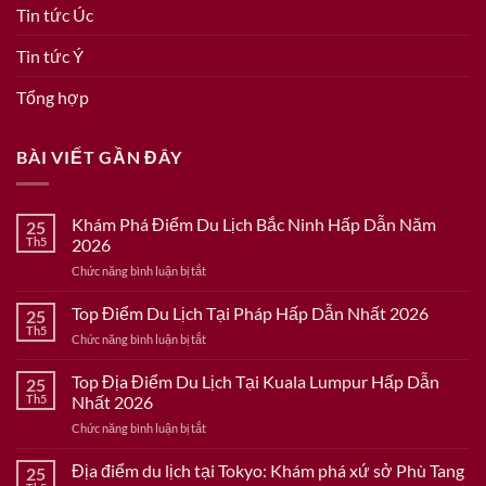
Tin tức Úc
Tin tức Ý
Tổng hợp
BÀI VIẾT GẦN ĐÂY
Khám Phá Điểm Du Lịch Bắc Ninh Hấp Dẫn Năm
25
Th5
2026
ở
Chức năng bình luận bị tắt
Khám
Phá
Top Điểm Du Lịch Tại Pháp Hấp Dẫn Nhất 2026
25
Điểm
Th5
ở
Chức năng bình luận bị tắt
Du
Top
Lịch
Điểm
Top Địa Điểm Du Lịch Tại Kuala Lumpur Hấp Dẫn
Bắc
25
Du
Th5
Nhất 2026
Ninh
Lịch
Hấp
ở
Chức năng bình luận bị tắt
Tại
Dẫn
Top
Pháp
Năm
Địa
Địa điểm du lịch tại Tokyo: Khám phá xứ sở Phù Tang
Hấp
25
2026
Điểm
Dẫn