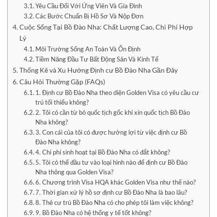
Yêu Cầu Đối Với Ứng Viên Và Gia Đình
Các Bước Chuẩn Bị Hồ Sơ Và Nộp Đơn
Cuộc Sống Tại Bồ Đào Nha: Chất Lượng Cao, Chi Phí Hợp
Lý
Môi Trường Sống An Toàn Và Ổn Định
Tiềm Năng Đầu Tư Bất Động Sản Và Kinh Tế
Thống Kê và Xu Hướng Định cư Bồ Đào Nha Gần Đây
Câu Hỏi Thường Gặp (FAQs)
1. Định cư Bồ Đào Nha theo diện Golden Visa có yêu cầu cư
trú tối thiểu không?
2. Tôi có cần từ bỏ quốc tịch gốc khi xin quốc tịch Bồ Đào
Nha không?
3. Con cái của tôi có được hưởng lợi từ việc định cư Bồ
Đào Nha không?
4. Chi phí sinh hoạt tại Bồ Đào Nha có đắt không?
5. Tôi có thể đầu tư vào loại hình nào để định cư Bồ Đào
Nha thông qua Golden Visa?
6. Chương trình Visa HQA khác Golden Visa như thế nào?
7. Thời gian xử lý hồ sơ định cư Bồ Đào Nha là bao lâu?
8. Thẻ cư trú Bồ Đào Nha có cho phép tôi làm việc không?
9. Bồ Đào Nha có hệ thống y tế tốt không?