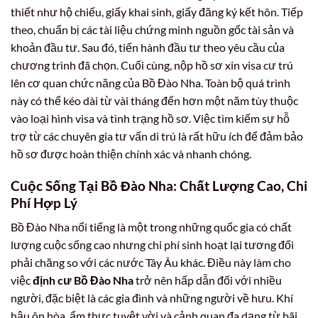
thiết như hộ chiếu, giấy khai sinh, giấy đăng ký kết hôn. Tiếp
theo, chuẩn bị các tài liệu chứng minh nguồn gốc tài sản và
khoản đầu tư. Sau đó, tiến hành đầu tư theo yêu cầu của
chương trình đã chọn. Cuối cùng, nộp hồ sơ xin visa cư trú
lên cơ quan chức năng của Bồ Đào Nha. Toàn bộ quá trình
này có thể kéo dài từ vài tháng đến hơn một năm tùy thuộc
vào loại hình visa và tình trạng hồ sơ. Việc tìm kiếm sự hỗ
trợ từ các chuyên gia tư vấn di trú là rất hữu ích để đảm bảo
hồ sơ được hoàn thiện chính xác và nhanh chóng.
Cuộc Sống Tại Bồ Đào Nha: Chất Lượng Cao, Chi
Phí Hợp Lý
Bồ Đào Nha nổi tiếng là một trong những quốc gia có chất
lượng cuộc sống cao nhưng chi phí sinh hoạt lại tương đối
phải chăng so với các nước Tây Âu khác. Điều này làm cho
việc
định cư Bồ Đào Nha
trở nên hấp dẫn đối với nhiều
người, đặc biệt là các gia đình và những người về hưu. Khí
hậu ôn hòa, ẩm thực tuyệt vời và cảnh quan đa dạng từ bãi