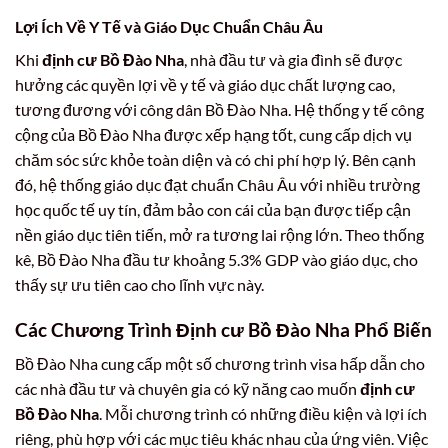
Lợi Ích Về Y Tế và Giáo Dục Chuẩn Châu Âu
Khi
định cư Bồ Đào Nha
, nhà đầu tư và gia đình sẽ được
hưởng các quyền lợi về y tế và giáo dục chất lượng cao,
tương đương với công dân Bồ Đào Nha. Hệ thống y tế công
cộng của Bồ Đào Nha được xếp hạng tốt, cung cấp dịch vụ
chăm sóc sức khỏe toàn diện và có chi phí hợp lý. Bên cạnh
đó, hệ thống giáo dục đạt chuẩn Châu Âu với nhiều trường
học quốc tế uy tín, đảm bảo con cái của bạn được tiếp cận
nền giáo dục tiên tiến, mở ra tương lai rộng lớn. Theo thống
kê, Bồ Đào Nha đầu tư khoảng 5.3% GDP vào giáo dục, cho
thấy sự ưu tiên cao cho lĩnh vực này.
Các Chương Trình
Định cư Bồ Đào Nha
Phổ Biến
Bồ Đào Nha cung cấp một số chương trình visa hấp dẫn cho
các nhà đầu tư và chuyên gia có kỹ năng cao muốn
định cư
Bồ Đào Nha
. Mỗi chương trình có những điều kiện và lợi ích
riêng, phù hợp với các mục tiêu khác nhau của ứng viên. Việc