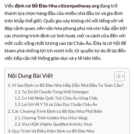
Việc
định cư Bồ Đào Nha citizenpathway.org
đang trở
thành lựa chọn hàng đầu của nhiều nhà đầu tư và gia đình
trên khắp thế giới. Quốc gia này không chỉ nổi tiếng với vẻ
đẹp cảnh quan, nền văn hóa phong phú mà còn hấp dẫn bởi
các chương trình định cư linh hoạt, mở ra cánh cửa đến với
một cuộc sống chất lượng cao tại Châu Âu. Đây là cơ hội để
khám phá những lợi ích vượt trội, từ quyền tự do đi lại đến
việc tiếp cận hệ thống giáo dục và y tế tiên tiến.
Nội Dung Bài Viết
Vì Sao Định cư Bồ Đào Nha Hấp Dẫn Nhà Đầu Tư Toàn Cầu?
Tự Do Di Chuyển Trong Khối Schengen
Cơ Hội Nhận Quốc Tịch Châu Âu Vững Chắc
Lợi Ích Về Y Tế và Giáo Dục Chuẩn Châu Âu
Các Chương Trình Định cư Bồ Đào Nha Phổ Biến
Chương Trình Golden Visa (Visa Vàng)
Visa HQA (Highly Qualified Activity Visa)
Quy Trình Và Điều Kiện Định cư Bồ Đào Nha