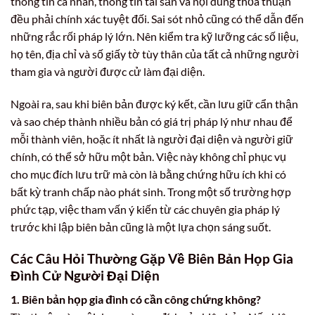
thông tin cá nhân, thông tin tài sản và nội dung thỏa thuận
đều phải chính xác tuyệt đối. Sai sót nhỏ cũng có thể dẫn đến
những rắc rối pháp lý lớn. Nên kiểm tra kỹ lưỡng các số liệu,
họ tên, địa chỉ và số giấy tờ tùy thân của tất cả những người
tham gia và người được cử làm đại diện.
Ngoài ra, sau khi biên bản được ký kết, cần lưu giữ cẩn thận
và sao chép thành nhiều bản có giá trị pháp lý như nhau để
mỗi thành viên, hoặc ít nhất là người đại diện và người giữ
chính, có thể sở hữu một bản. Việc này không chỉ phục vụ
cho mục đích lưu trữ mà còn là bằng chứng hữu ích khi có
bất kỳ tranh chấp nào phát sinh. Trong một số trường hợp
phức tạp, việc tham vấn ý kiến từ các chuyên gia pháp lý
trước khi lập biên bản cũng là một lựa chọn sáng suốt.
Các Câu Hỏi Thường Gặp Về Biên Bản Họp Gia
Đình Cử Người Đại Diện
1. Biên bản họp gia đình có cần công chứng không?