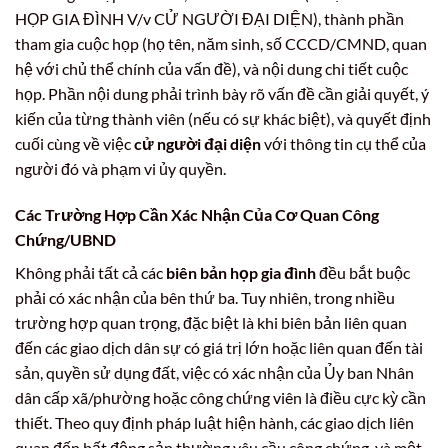
HỌP GIA ĐÌNH V/v CỬ NGƯỜI ĐẠI DIỆN), thành phần
tham gia cuộc họp (họ tên, năm sinh, số CCCD/CMND, quan
hệ với chủ thể chính của vấn đề), và nội dung chi tiết cuộc
họp. Phần nội dung phải trình bày rõ vấn đề cần giải quyết, ý
kiến của từng thành viên (nếu có sự khác biệt), và quyết định
cuối cùng về việc
cử người đại diện
với thông tin cụ thể của
người đó và phạm vi ủy quyền.
Các Trường Hợp Cần Xác Nhận Của Cơ Quan Công
Chứng/UBND
Không phải tất cả các
biên bản họp gia đình
đều bắt buộc
phải có xác nhận của bên thứ ba. Tuy nhiên, trong nhiều
trường hợp quan trọng, đặc biệt là khi biên bản liên quan
đến các giao dịch dân sự có giá trị lớn hoặc liên quan đến tài
sản, quyền sử dụng đất, việc có xác nhận của Ủy ban Nhân
dân cấp xã/phường hoặc công chứng viên là điều cực kỳ cần
thiết. Theo quy định pháp luật hiện hành, các giao dịch liên
quan đến bất động sản thường yêu cầu công chứng, và một