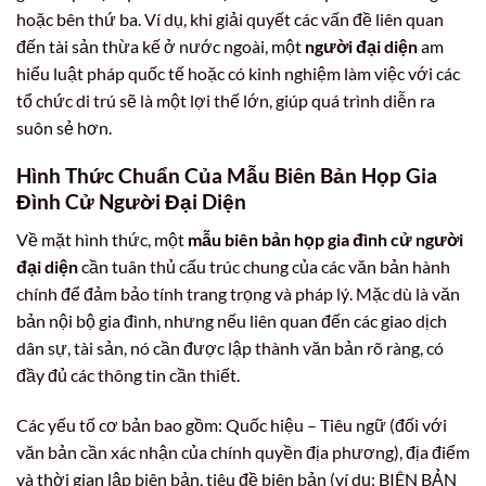
hoặc bên thứ ba. Ví dụ, khi giải quyết các vấn đề liên quan
đến tài sản thừa kế ở nước ngoài, một
người đại diện
am
hiểu luật pháp quốc tế hoặc có kinh nghiệm làm việc với các
tổ chức di trú sẽ là một lợi thế lớn, giúp quá trình diễn ra
suôn sẻ hơn.
Hình Thức Chuẩn Của Mẫu Biên Bản Họp Gia
Đình Cử Người Đại Diện
Về mặt hình thức, một
mẫu biên bản họp gia đình cử người
đại diện
cần tuân thủ cấu trúc chung của các văn bản hành
chính để đảm bảo tính trang trọng và pháp lý. Mặc dù là văn
bản nội bộ gia đình, nhưng nếu liên quan đến các giao dịch
dân sự, tài sản, nó cần được lập thành văn bản rõ ràng, có
đầy đủ các thông tin cần thiết.
Các yếu tố cơ bản bao gồm: Quốc hiệu – Tiêu ngữ (đối với
văn bản cần xác nhận của chính quyền địa phương), địa điểm
và thời gian lập biên bản, tiêu đề biên bản (ví dụ: BIÊN BẢN