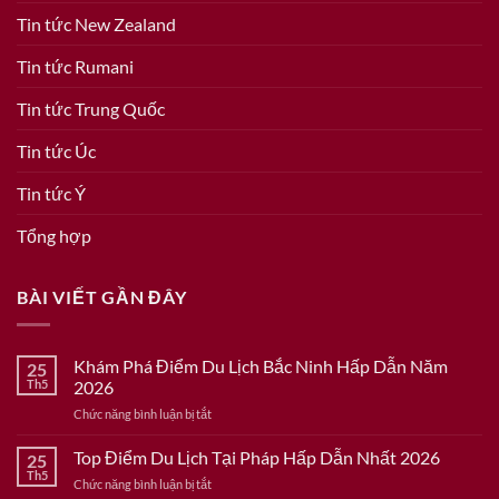
Tin tức New Zealand
Tin tức Rumani
Tin tức Trung Quốc
Tin tức Úc
Tin tức Ý
Tổng hợp
BÀI VIẾT GẦN ĐÂY
Khám Phá Điểm Du Lịch Bắc Ninh Hấp Dẫn Năm
25
Th5
2026
ở
Chức năng bình luận bị tắt
Khám
Phá
Top Điểm Du Lịch Tại Pháp Hấp Dẫn Nhất 2026
25
Điểm
Th5
ở
Chức năng bình luận bị tắt
Du