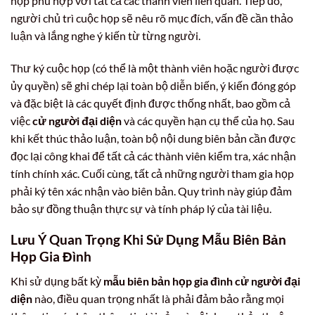
họp phù hợp với tất cả các thành viên liên quan. Tiếp đó,
người chủ trì cuộc họp sẽ nêu rõ mục đích, vấn đề cần thảo
luận và lắng nghe ý kiến từ từng người.
Thư ký cuộc họp (có thể là một thành viên hoặc người được
ủy quyền) sẽ ghi chép lại toàn bộ diễn biến, ý kiến đóng góp
và đặc biệt là các quyết định được thống nhất, bao gồm cả
việc
cử người đại diện
và các quyền hạn cụ thể của họ. Sau
khi kết thúc thảo luận, toàn bộ nội dung biên bản cần được
đọc lại công khai để tất cả các thành viên kiểm tra, xác nhận
tính chính xác. Cuối cùng, tất cả những người tham gia họp
phải ký tên xác nhận vào biên bản. Quy trình này giúp đảm
bảo sự đồng thuận thực sự và tính pháp lý của tài liệu.
Lưu Ý Quan Trọng Khi Sử Dụng Mẫu Biên Bản
Họp Gia Đình
Khi sử dụng bất kỳ
mẫu biên bản họp gia đình cử người đại
diện
nào, điều quan trọng nhất là phải đảm bảo rằng mọi