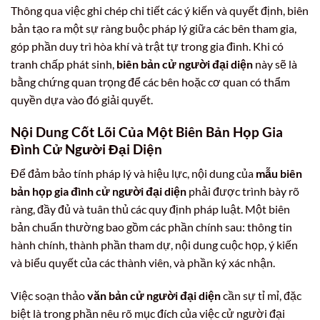
Thông qua việc ghi chép chi tiết các ý kiến và quyết định, biên
bản tạo ra một sự ràng buộc pháp lý giữa các bên tham gia,
góp phần duy trì hòa khí và trật tự trong gia đình. Khi có
tranh chấp phát sinh,
biên bản cử người đại diện
này sẽ là
bằng chứng quan trọng để các bên hoặc cơ quan có thẩm
quyền dựa vào đó giải quyết.
Nội Dung Cốt Lõi Của Một Biên Bản Họp Gia
Đình Cử Người Đại Diện
Để đảm bảo tính pháp lý và hiệu lực, nội dung của
mẫu biên
bản họp gia đình cử người đại diện
phải được trình bày rõ
ràng, đầy đủ và tuân thủ các quy định pháp luật. Một biên
bản chuẩn thường bao gồm các phần chính sau: thông tin
hành chính, thành phần tham dự, nội dung cuộc họp, ý kiến
và biểu quyết của các thành viên, và phần ký xác nhận.
Việc soạn thảo
văn bản cử người đại diện
cần sự tỉ mỉ, đặc
biệt là trong phần nêu rõ mục đích của việc cử người đại