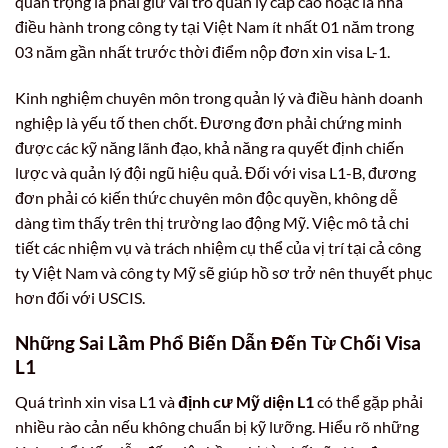
quan trọng là phải giữ vai trò quản lý cấp cao hoặc là nhà
điều hành trong công ty tại Việt Nam ít nhất 01 năm trong
03 năm gần nhất trước thời điểm nộp đơn xin visa L-1.
Kinh nghiệm chuyên môn trong quản lý và điều hành doanh
nghiệp là yếu tố then chốt. Đương đơn phải chứng minh
được các kỹ năng lãnh đạo, khả năng ra quyết định chiến
lược và quản lý đội ngũ hiệu quả. Đối với visa L1-B, đương
đơn phải có kiến thức chuyên môn độc quyền, không dễ
dàng tìm thấy trên thị trường lao động Mỹ. Việc mô tả chi
tiết các nhiệm vụ và trách nhiệm cụ thể của vị trí tại cả công
ty Việt Nam và công ty Mỹ sẽ giúp hồ sơ trở nên thuyết phục
hơn đối với USCIS.
Những Sai Lầm Phổ Biến Dẫn Đến Từ Chối Visa
L1
Quá trình xin visa L1 và
định cư Mỹ diện L1
có thể gặp phải
nhiều rào cản nếu không chuẩn bị kỹ lưỡng. Hiểu rõ những