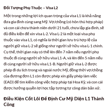
Đối Tượng Phụ Thuộc – Visa L2
Một trong những lợi ích quan trọng của visa L1 là khả năng
đưa gia đình cùng sang Mỹ. Vợ/chồng (có hôn thú hợp pháp)
và con cái chưa thành niên dưới 21 tuổi, chưa lập gia đình, sẽ
đủ điều kiện để xin visa L-2. Visa L-2 là một loại visa phụ
thuộc vào visa L1, có nghĩa là thời gian lưu trú hợp lệ của
người giữ visa L-2 sẽ giống như người sở hữu visa L-1 chính.
Cụ thể, thời gian này có thể lên đến 7 năm nếu người phụ
thuộc đi cùng người sở hữu visa L1-A, và lên đến 5 năm nếu
đi cùng người sở hữu visa L1-B. Người giữ visa L-2 được
phép đi du lịch trong và ngoài nước Mỹ, đồng thời vợ/chồng
của đương đơn L1 còn được phép xin giấy phép làm việc
(EAD) để tìm kiếm công việc hợp pháp tại Hoa Kỳ, và con cái
được hưởng quyền lợi học tập tương tự công dân bản xứ.
Điều Kiện Cốt Lõi Để Định Cư Mỹ Diện L1 Thành
Công