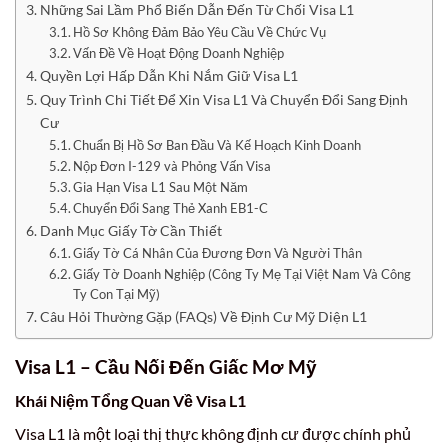
Những Sai Lầm Phổ Biến Dẫn Đến Từ Chối Visa L1
Hồ Sơ Không Đảm Bảo Yêu Cầu Về Chức Vụ
Vấn Đề Về Hoạt Động Doanh Nghiệp
Quyền Lợi Hấp Dẫn Khi Nắm Giữ Visa L1
Quy Trình Chi Tiết Để Xin Visa L1 Và Chuyển Đổi Sang Định
Cư
Chuẩn Bị Hồ Sơ Ban Đầu Và Kế Hoạch Kinh Doanh
Nộp Đơn I-129 và Phỏng Vấn Visa
Gia Hạn Visa L1 Sau Một Năm
Chuyển Đổi Sang Thẻ Xanh EB1-C
Danh Mục Giấy Tờ Cần Thiết
Giấy Tờ Cá Nhân Của Đương Đơn Và Người Thân
Giấy Tờ Doanh Nghiệp (Công Ty Mẹ Tại Việt Nam Và Công
Ty Con Tại Mỹ)
Câu Hỏi Thường Gặp (FAQs) Về Định Cư Mỹ Diện L1
Visa L1 – Cầu Nối Đến Giấc Mơ Mỹ
Khái Niệm Tổng Quan Về Visa L1
Visa L1 là một loại thị thực không định cư được chính phủ