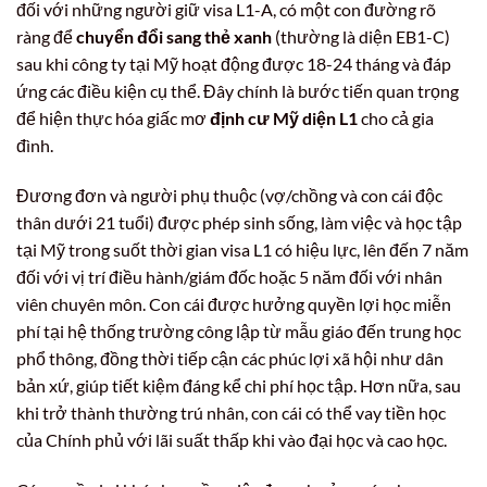
đối với những người giữ visa L1-A, có một con đường rõ
ràng để
chuyển đổi sang thẻ xanh
(thường là diện EB1-C)
sau khi công ty tại Mỹ hoạt động được 18-24 tháng và đáp
ứng các điều kiện cụ thể. Đây chính là bước tiến quan trọng
để hiện thực hóa giấc mơ
định cư Mỹ diện L1
cho cả gia
đình.
Đương đơn và người phụ thuộc (vợ/chồng và con cái độc
thân dưới 21 tuổi) được phép sinh sống, làm việc và học tập
tại Mỹ trong suốt thời gian visa L1 có hiệu lực, lên đến 7 năm
đối với vị trí điều hành/giám đốc hoặc 5 năm đối với nhân
viên chuyên môn. Con cái được hưởng quyền lợi học miễn
phí tại hệ thống trường công lập từ mẫu giáo đến trung học
phổ thông, đồng thời tiếp cận các phúc lợi xã hội như dân
bản xứ, giúp tiết kiệm đáng kể chi phí học tập. Hơn nữa, sau
khi trở thành thường trú nhân, con cái có thể vay tiền học
của Chính phủ với lãi suất thấp khi vào đại học và cao học.