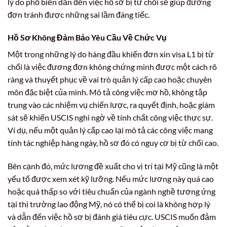
lý do phổ biến dẫn đến việc hồ sơ bị từ chối sẽ giúp đương
đơn tránh được những sai lầm đáng tiếc.
Hồ Sơ Không Đảm Bảo Yêu Cầu Về Chức Vụ
Một trong những lý do hàng đầu khiến đơn xin visa L1 bị từ
chối là việc đương đơn không chứng minh được một cách rõ
ràng và thuyết phục về vai trò quản lý cấp cao hoặc chuyên
môn đặc biệt của mình. Mô tả công việc mơ hồ, không tập
trung vào các nhiệm vụ chiến lược, ra quyết định, hoặc giám
sát sẽ khiến USCIS nghi ngờ về tính chất công việc thực sự.
Ví dụ, nếu một quản lý cấp cao lại mô tả các công việc mang
tính tác nghiệp hàng ngày, hồ sơ đó có nguy cơ bị từ chối cao.
Bên cạnh đó, mức lương đề xuất cho vị trí tại Mỹ cũng là một
yếu tố được xem xét kỹ lưỡng. Nếu mức lương này quá cao
hoặc quá thấp so với tiêu chuẩn của ngành nghề tương ứng
tại thị trường lao động Mỹ, nó có thể bị coi là không hợp lý
và dẫn đến việc hồ sơ bị đánh giá tiêu cực. USCIS muốn đảm