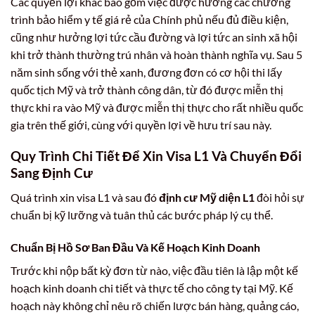
Các quyền lợi khác bao gồm việc được hưởng các chương
trình bảo hiểm y tế giá rẻ của Chính phủ nếu đủ điều kiện,
cũng như hưởng lợi tức cầu đường và lợi tức an sinh xã hội
khi trở thành thường trú nhân và hoàn thành nghĩa vụ. Sau 5
năm sinh sống với thẻ xanh, đương đơn có cơ hội thi lấy
quốc tịch Mỹ và trở thành công dân, từ đó được miễn thị
thực khi ra vào Mỹ và được miễn thị thực cho rất nhiều quốc
gia trên thế giới, cùng với quyền lợi về hưu trí sau này.
Quy Trình Chi Tiết Để Xin Visa L1 Và Chuyển Đổi
Sang Định Cư
Quá trình xin visa L1 và sau đó
định cư Mỹ diện L1
đòi hỏi sự
chuẩn bị kỹ lưỡng và tuân thủ các bước pháp lý cụ thể.
Chuẩn Bị Hồ Sơ Ban Đầu Và Kế Hoạch Kinh Doanh
Trước khi nộp bất kỳ đơn từ nào, việc đầu tiên là lập một kế
hoạch kinh doanh chi tiết và thực tế cho công ty tại Mỹ. Kế
hoạch này không chỉ nêu rõ chiến lược bán hàng, quảng cáo,