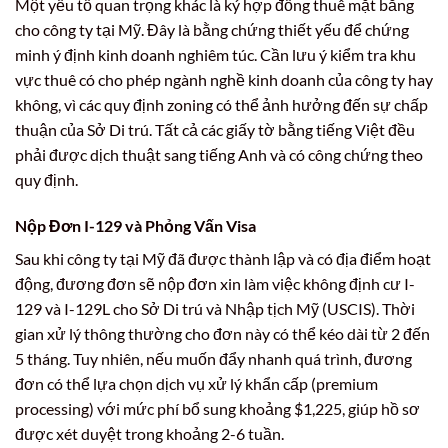
Một yếu tố quan trọng khác là ký hợp đồng thuê mặt bằng
cho công ty tại Mỹ. Đây là bằng chứng thiết yếu để chứng
minh ý định kinh doanh nghiêm túc. Cần lưu ý kiểm tra khu
vực thuê có cho phép ngành nghề kinh doanh của công ty hay
không, vì các quy định zoning có thể ảnh hưởng đến sự chấp
thuận của Sở Di trú. Tất cả các giấy tờ bằng tiếng Việt đều
phải được dịch thuật sang tiếng Anh và có công chứng theo
quy định.
Nộp Đơn I-129 và Phỏng Vấn Visa
Sau khi công ty tại Mỹ đã được thành lập và có địa điểm hoạt
động, đương đơn sẽ nộp đơn xin làm việc không định cư I-
129 và I-129L cho Sở Di trú và Nhập tịch Mỹ (USCIS). Thời
gian xử lý thông thường cho đơn này có thể kéo dài từ 2 đến
5 tháng. Tuy nhiên, nếu muốn đẩy nhanh quá trình, đương
đơn có thể lựa chọn dịch vụ xử lý khẩn cấp (premium
processing) với mức phí bổ sung khoảng $1,225, giúp hồ sơ
được xét duyệt trong khoảng 2-6 tuần.