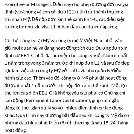
Executive or Manager). Điều này cho phép đương đơn và gia
đình (vợ/chồng và con cái dưới 21 tuổi) trở thành thường
trú nhân Mỹ. Để nộp đơn xin thẻ xanh EB1-C, các điều kiện
tương tự như xin visa L1-A ban đầu cần được đáp ứng.
Cụ thể, công ty tại Mỹ và công ty mẹ ở Việt Nam phải vẫn
giữ mối quan hệ và đang hoạt động tích cực. Đương đơn xin
định cư EB1-C phải đã làm việc cho công ty Việt Nam ít nhất
1 năm trong vòng 3 năm trước khi nộp đơn L1, và sau đó tiếp
tục làm việc cho công ty Mỹ với chức vụ nhà quản lý/điều
hành cấp cao. Thêm vào đó, công ty ở Mỹ phải đã hoạt động
được ít nhất 1 năm trước khi nộp đơn xin thẻ xanh. Một lợi
thế lớn của diện EB1-C là không yêu cầu phải có Chứng chỉ
Lao động (Permanent Labor Certification), giúp rút ngắn
đáng kể thời gian xử lý so với nhiều diện định cư lao động
khác. Quá trình này thường bắt đầu sau khi công ty Mỹ đã có
những dấu hiệu phát triển rõ rệt, thường là sau 18-24 tháng
hoạt động.