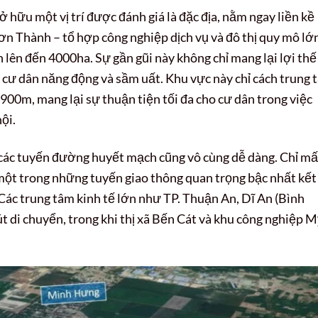
hữu một vị trí được đánh giá là đặc địa, nằm ngay liền kề
n Thành – tổ hợp công nghiệp dịch vụ và đô thị quy mô lớ
 lên đến 4000ha. Sự gần gũi này không chỉ mang lại lợi thế
 cư dân năng động và sầm uất. Khu vực này chỉ cách trung 
0m, mang lại sự thuận tiện tối đa cho cư dân trong việc
hội.
n các tuyến đường huyết mạch cũng vô cùng dễ dàng. Chỉ mấ
 một trong những tuyến giao thông quan trọng bậc nhất kết
Các trung tâm kinh tế lớn như TP. Thuận An, Dĩ An (Bình
 di chuyển, trong khi thị xã Bến Cát và khu công nghiệp 