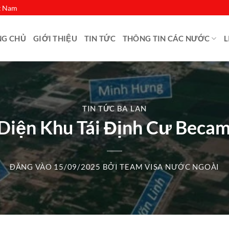
ệt Nam
NG CHỦ
GIỚI THIỆU
TIN TỨC
THÔNG TIN CÁC NƯỚC
L
TIN TỨC BA LAN
 Diện Khu Tái Định Cư Beca
ĐĂNG VÀO
15/09/2025
BỞI
TEAM VISA NƯỚC NGOÀI