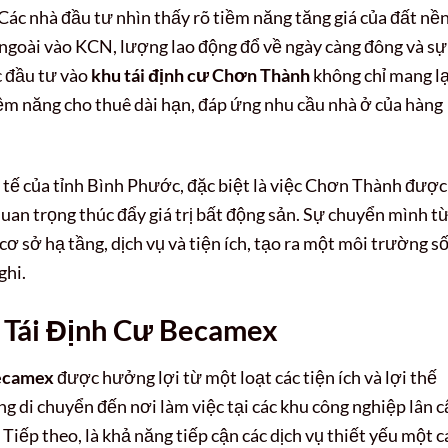
Các nhà đầu tư nhìn thấy rõ tiềm năng tăng giá của đất nề
 ngoài vào KCN, lượng lao động đổ về ngày càng đông và sự
c đầu tư vào
khu tái định cư Chơn Thành
không chỉ mang lạ
ềm năng cho thuê dài hạn, đáp ứng nhu cầu nhà ở của hàng
h tế của tỉnh Bình Phước, đặc biệt là việc Chơn Thành được
 quan trọng thúc đẩy giá trị bất động sản. Sự chuyển mình t
 cơ sở hạ tầng, dịch vụ và tiện ích, tạo ra một môi trường s
ghi.
u Tái Định Cư Becamex
Becamex
được hưởng lợi từ một loạt các tiện ích và lợi thế
ong di chuyển đến nơi làm việc tại các khu công nghiệp lân c
i. Tiếp theo, là khả năng tiếp cận các dịch vụ thiết yếu một 