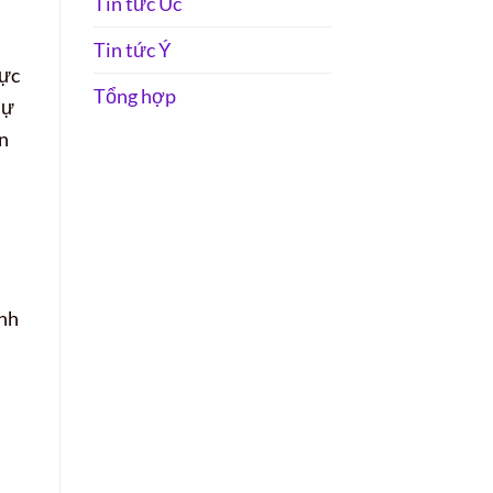
Tin tức Úc
Tin tức Ý
vực
Tổng hợp
sự
n
ình