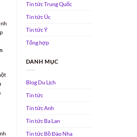
Tin tức Trung Quốc
Tin tức Úc
ình
Tin tức Ý
ệp
Tổng hợp
n
DANH MỤC
một
Blog Du Lịch
u
n
Tin tức
Tin tức Anh
Tin tức Ba Lan
ành
Tin tức Bồ Đào Nha