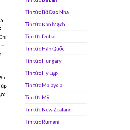
Tin tức Bồ Đào Nha
ủa
Tin tức Đan Mạch
3
Tin tức Dubai
Chí
 –
Tin tức Hàn Quốc
h
Tin tức Hungary
Tin tức Hy Lạp
hẹn
Tin tức Malaysia
iúp
lực
Tin tức Mỹ
Tin tức New Zealand
Tin tức Rumani