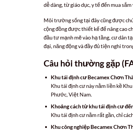
dễ dàng, từ giáo dục, y tế đến mua sắm 
Môi trường sống tại đây cũng được chú 
cộng đồng được thiết kế để nâng cao ch
đầu tư mạnh mẽ vào hạ tầng, cư dân tạ
đại, năng động và đầy đủ tiện nghi tron
Câu hỏi thường gặp (F
Khu tái định cư Becamex Chơn Th
Khu tái định cư này nằm liền kề Kh
Phước, Việt Nam.
Khoảng cách từ khu tái định cư đế
Khu tái định cư nằm rất gần, chỉ 
Khu công nghiệp Becamex Chơn Th