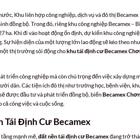
ớc, Khu liên hợp công nghiệp, dịch vụ và đô thị Becamex
nh đồng bộ. Trong đó, riêng khu công nghiệp Becamex – B
7 ha. Khi đi vào hoạt động ổn định, dự kiến khu công nghi
. Sự hiện diện của một lượng lớn lao động sẽ kéo theo nhu
a một thị trường sôi động cho
khu tái định cư Becamex Chơ
hát triển công nghiệp mà còn chú trọng đến việc xây dựng 
ời dân. Các tiện ích đô thị như trường học, bệnh viện, kh
 sẽ được đầu tư và phát triển đồng bộ, biến
Becamex Chơ
cả công việc và cuộc sống.
n Tái Định Cư Becamex
hạ tầng mạnh mẽ,
đất nền tái định cư Becamex
đang trở th