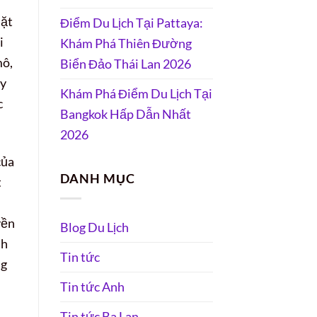
hặt
Điểm Du Lịch Tại Pattaya:
i
Khám Phá Thiên Đường
mô,
Biển Đảo Thái Lan 2026
ầy
Khám Phá Điểm Du Lịch Tại
c
Bangkok Hấp Dẫn Nhất
2026
của
DANH MỤC
t
yền
Blog Du Lịch
nh
Tin tức
ng
Tin tức Anh
Tin tức Ba Lan