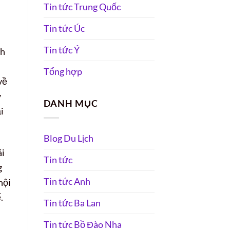
Tin tức Trung Quốc
Tin tức Úc
Tin tức Ý
nh
Tổng hợp
về
y
DANH MỤC
i
Blog Du Lịch
ái
Tin tức
g
Tin tức Anh
hội
.
Tin tức Ba Lan
Tin tức Bồ Đào Nha