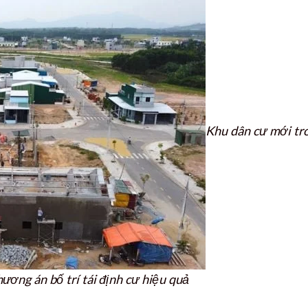
Khu dân cư mới tr
ương án bố trí tái định cư hiệu quả