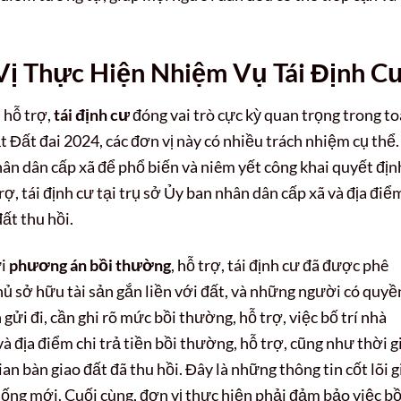
ị Thực Hiện Nhiệm Vụ Tái Định C
 hỗ trợ,
tái định cư
đóng vai trò cực kỳ quan trọng trong t
 Đất đai 2024, các đơn vị này có nhiều trách nhiệm cụ thể.
hân dân cấp xã để phổ biến và niêm yết công khai quyết địn
trợ, tái định cư tại trụ sở Ủy ban nhân dân cấp xã và địa điể
ất thu hồi.
ửi
phương án bồi thường
, hỗ trợ, tái định cư đã được phê
hủ sở hữu tài sản gắn liền với đất, và những người có quyề
 gửi đi, cần ghi rõ mức bồi thường, hỗ trợ, việc bố trí nhà
 và địa điểm chi trả tiền bồi thường, hỗ trợ, cũng như thời g
gian bàn giao đất đã thu hồi. Đây là những thông tin cốt lõi 
ống mới. Cuối cùng, đơn vị thực hiện phải đảm bảo việc bồ