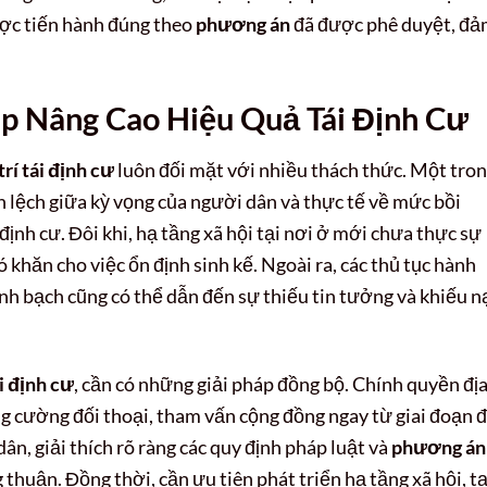
c tiến hành đúng theo
phương án
đã được phê duyệt, đ
.
áp Nâng Cao Hiệu Quả Tái Định Cư
rí tái định cư
luôn đối mặt với nhiều thách thức. Một tro
 lệch giữa kỳ vọng của người dân và thực tế về mức bồi
định cư. Đôi khi, hạ tầng xã hội tại nơi ở mới chưa thực sự
ó khăn cho việc ổn định sinh kế. Ngoài ra, các thủ tục hành
nh bạch cũng có thể dẫn đến sự thiếu tin tưởng và khiếu n
i định cư
, cần có những giải pháp đồng bộ. Chính quyền đị
ng cường đối thoại, tham vấn cộng đồng ngay từ giai đoạn 
ân, giải thích rõ ràng các quy định pháp luật và
phương án
thuận. Đồng thời, cần ưu tiên phát triển hạ tầng xã hội, t