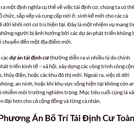
 một định nghĩa cụ thể về việc tái định cư, chúng ta có th
ổ chức, sắp xếp và cung cấp nơi ở, sinh kế mới cho các cá
i dời khỏi nơi cư trú hiện tại. Đây là một nhiệm vụ mang t
hững người bị ảnh hưởng bởi các dự án phát triển không b
ải chuyển đến một địa điểm mới.
 các
dự án tái định cư
thường diễn ra vì nhiều lý do chính
hát triển kinh tế – xã hội, xây dựng các công trình công cộ
thủy điện, hoặc các khu đô thị mới. Ngoài ra, việc di dời
phòng, an ninh, hoặc khi khu vực sống hiện tại không còn a
ay ô nhiễm môi trường nghiêm trọng. Mục tiêu cuối cùng là x
n đại hơn cho cả cộng đồng và từng cá nhân.
Phương Án Bố Trí Tái Định Cư Toà