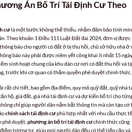
hương Án Bố Trí Tái Định Cư Theo
nh cư
là một bước không thể thiếu, nhằm đảm bảo tính mi
ân. Theo khoản 1 Điều 111 Luật Đất đai 2024, đơn vị được
i thông báo cho người có đất ở bị thu hồi, chủ sở hữu nhà ở 
Thông báo này phải được niêm yết công khai ít nhất 15 ngà
điểm sinh hoạt chung của khu dân cư nơi có đất thu hồi và tạ
ống, trước khi cơ quan có thẩm quyền phê duyệt chính thức.
 rất chi tiết, bao gồm địa điểm, quy mô quỹ đất, quỹ nhà t
 căn hộ, giá đất, giá nhà tái định cư và dự kiến bố trí cho từn
 không chỉ giúp người dân nắm bắt thông tin mà còn tạo cơ 
bảo
chính sách tái định cư
phù hợp nhất với nhu cầu thực tế
n phê duyệt,
phương án bố trí tái định cư
chính thức cũng
a điểm tương tự, giúp mọi người dân đều có thể tiếp cận và