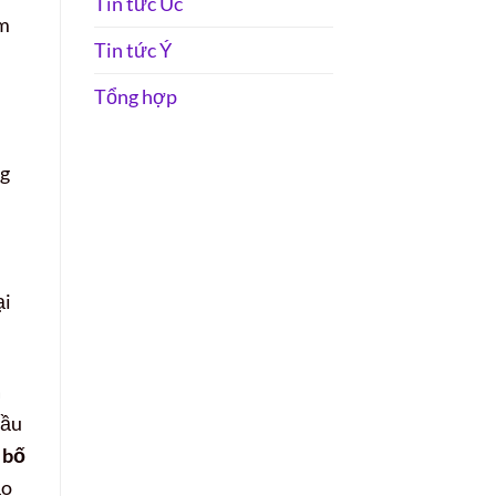
Tin tức Úc
ảm
Tin tức Ý
Tổng hợp
ng
ại
a
đầu
 bố
ạo