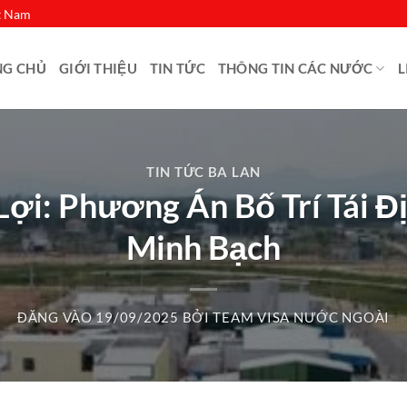
ệt Nam
NG CHỦ
GIỚI THIỆU
TIN TỨC
THÔNG TIN CÁC NƯỚC
L
TIN TỨC BA LAN
i: Phương Án Bố Trí Tái Đ
Minh Bạch
ĐĂNG VÀO
19/09/2025
BỞI
TEAM VISA NƯỚC NGOÀI