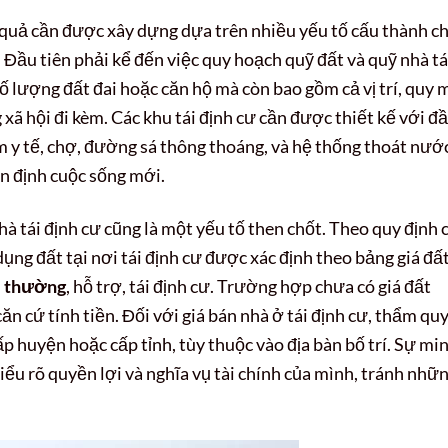
quả cần được xây dựng dựa trên nhiều yếu tố cấu thành c
 Đầu tiên phải kể đến việc quy hoạch quỹ đất và quỹ nhà tá
số lượng đất đai hoặc căn hộ mà còn bao gồm cả vị trí, quy 
 xã hội đi kèm. Các khu tái định cư cần được thiết kế với đ
m y tế, chợ, đường sá thông thoáng, và hệ thống thoát nướ
n định cuộc sống mới.
nhà tái định cư cũng là một yếu tố then chốt. Theo quy định 
dụng đất tại nơi tái định cư được xác định theo bảng giá đấ
i thường
, hỗ trợ, tái định cư. Trường hợp chưa có giá đất
căn cứ tính tiền. Đối với giá bán nhà ở tái định cư, thẩm qu
p huyện hoặc cấp tỉnh, tùy thuộc vào địa bàn bố trí. Sự mi
iểu rõ quyền lợi và nghĩa vụ tài chính của mình, tránh nhữ