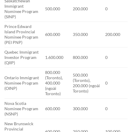
Saskatchewan
Immigrant
500.000
200.000
0
Nominee Program
(SINP)
Prince Edward
Island Provincial
600.000
350.000
200.000
Nominee Program
(PEI PNP)
Quebec Immigrant
Investor Program
1.600.000
800.000
0
(QIIP)
800.000
500.000
Ontario Immigrant
(Toronto),
(Toronto),
Nominee Program
400.000
0
200.000 (ngoài
(OINP)
(ngoài
Toronto)
Toronto)
Nova Scotia
Nominee Program
600.000
300.000
0
(NSNP)
New Brunswick
Provincial
600.000
250.000
100.000