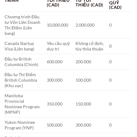
TRÌNH
TỐI THIỂU
TƯ TỐI
QUỸ
(CAD)
THIỂU (CAD)
(CAD)
Chương trình Đầu
tư Vốn Liên Doanh
10.000.000
2.000.000
0
Thí Điểm (Liên
bang)
Canada Startup
Yêu cầu quỹ
Không cố định,
0
Visa (Liên bang)
duy trì
tùy thỏa thuận
Đầu tư British
600.000
200.000
0
Columbia (Chính)
Đầu tư Thí Điểm
British Columbia
300.000
100.000
0
(Khu vực)
Manitoba
Provincial
350.000
150.000
0
Nominee Program
(MPNP)
Yukon Nominee
500.000
300.000
0
Program (YNP)