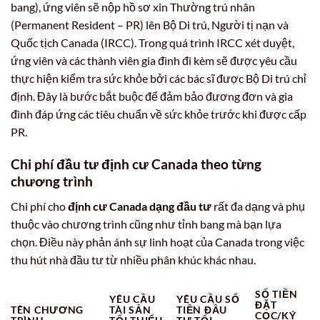
bang), ứng viên sẽ nộp hồ sơ xin Thường trú nhân
(Permanent Resident – PR) lên Bộ Di trú, Người tị nạn và
Quốc tịch Canada (IRCC). Trong quá trình IRCC xét duyệt,
ứng viên và các thành viên gia đình đi kèm sẽ được yêu cầu
thực hiện kiểm tra sức khỏe bởi các bác sĩ được Bộ Di trú chỉ
định. Đây là bước bắt buộc để đảm bảo đương đơn và gia
đình đáp ứng các tiêu chuẩn về sức khỏe trước khi được cấp
PR.
Chi phí đầu tư định cư Canada theo từng
chương trình
Chi phí cho
định cư Canada dạng đầu tư
rất đa dạng và phụ
thuộc vào chương trình cũng như tỉnh bang mà bạn lựa
chọn. Điều này phản ánh sự linh hoạt của Canada trong việc
thu hút nhà đầu tư từ nhiều phân khúc khác nhau.
SỐ TIỀN
YÊU CẦU
YÊU CẦU SỐ
ĐẶT
TÊN CHƯƠNG
TÀI SẢN
TIỀN ĐẦU
CỌC/KÝ