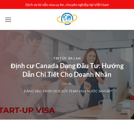
Bỏ
Dịch vụ tư vấn visa uy tín, chuyên nghiệp tại Việt Nam
qua
nội
dung
TIN TỨC BA LAN
Định cư Canada Dạng Đầu Tư: Hướng
Dẫn Chi Tiết Cho Doanh Nhân
ĐĂNG VÀO
19/09/2025
BỞI
TEAM VISA NƯỚC NGOÀI