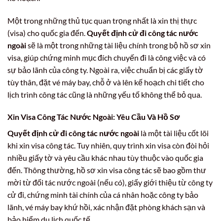
Một trong những thủ tục quan trọng nhất là xin thị thực
(visa) cho quốc gia đến.
Quyết định cử đi công tác nước
ngoài
sẽ là một trong những tài liệu chính trong bộ hồ sơ xin
visa, giúp chứng minh mục đích chuyến đi là công việc và có
sự bảo lãnh của công ty. Ngoài ra, việc chuẩn bị các giấy tờ
tùy thân, đặt vé máy bay, chỗ ở và lên kế hoạch chi tiết cho
lịch trình công tác cũng là những yếu tố không thể bỏ qua.
Xin
Visa Công Tác Nước Ngoài
: Yêu Cầu Và Hồ Sơ
Quyết định cử đi công tác nước ngoài
là một tài liệu cốt lõi
khi xin visa công tác. Tuy nhiên, quy trình xin visa còn đòi hỏi
nhiều giấy tờ và yêu cầu khác nhau tùy thuộc vào quốc gia
đến. Thông thường, hồ sơ xin visa công tác sẽ bao gồm thư
mời từ đối tác nước ngoài (nếu có), giấy giới thiệu từ công ty
cử đi, chứng minh tài chính của cá nhân hoặc công ty bảo
lãnh, vé máy bay khứ hồi, xác nhận đặt phòng khách sạn và
bảo hiểm du lịch quốc tế.