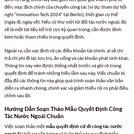
đến, mục đích chính của chuyến công tác (ví dụ: tham dự hội
nghị “Innovation Tech 2024” tại Berlin), thời gian cụ thể
(ngày đi, ngày về). Nếu có thư mời từ đối tác nước ngoài, đó
sẽ là một tài liệu bổ trợ cực kỳ quan trọng, cần được đính
kèm hoặc tham chiếu trong quyết định.
Ngoài ra, cần xác định rõ các điều khoản tài chính: ai sẽ chi
trả chi phí đi lại, lưu trú, ăn uống và các khoản phát sinh khác.
Thông tin này nên được thống nhất trước và ghi rõ trong
quyết định để tránh những hiểu lầm sau này. Việc chuẩn bị
đầy đủ các thông tin này giúp quá trình soạn thảo văn bản
diễn ra nhanh chóng, chính xác và giảm thiểu rủi ro phải điều
chỉnh sau đó.
Hướng Dẫn Soạn Thảo
Mẫu Quyết Định Công
Tác Nước Ngoài
Chuẩn
Việc soạn thảo một
mẫu quyết định cử đi công tác nước
ngoài
đòi hỏi sự cẩn trọng và tuân thủ các quy định hiện