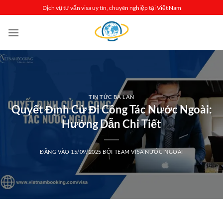
Bỏ
Dịch vụ tư vấn visa uy tín, chuyên nghiệp tại Việt Nam
qua
nội
dung
TIN TỨC BA LAN
Quyết Định Cử Đi Công Tác Nước Ngoài:
Hướng Dẫn Chi Tiết
ĐĂNG VÀO
15/09/2025
BỞI
TEAM VISA NƯỚC NGOÀI