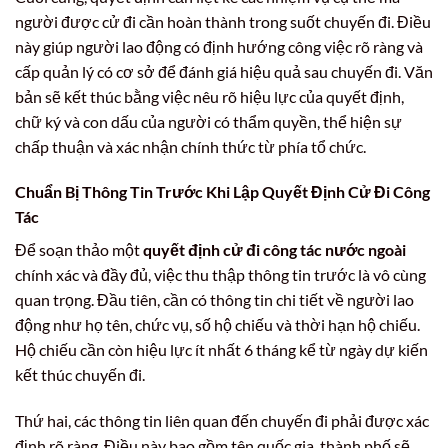
người được cử đi cần hoàn thành trong suốt chuyến đi. Điều
này giúp người lao động có định hướng công việc rõ ràng và
cấp quản lý có cơ sở để đánh giá hiệu quả sau chuyến đi. Văn
bản sẽ kết thúc bằng việc nêu rõ hiệu lực của quyết định,
chữ ký và con dấu của người có thẩm quyền, thể hiện sự
chấp thuận và xác nhận chính thức từ phía tổ chức.
Chuẩn Bị Thông Tin Trước Khi Lập
Quyết Định Cử Đi Công
Tác
Để soạn thảo một
quyết định cử đi công tác nước ngoài
chính xác và đầy đủ, việc thu thập thông tin trước là vô cùng
quan trọng. Đầu tiên, cần có thông tin chi tiết về người lao
động như họ tên, chức vụ, số hộ chiếu và thời hạn hộ chiếu.
Hộ chiếu cần còn hiệu lực ít nhất 6 tháng kể từ ngày dự kiến
kết thúc chuyến đi.
Thứ hai, các thông tin liên quan đến chuyến đi phải được xác
định rõ ràng. Điều này bao gồm tên quốc gia, thành phố sẽ