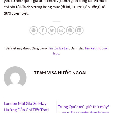
yếu tố như quốc gia đến, chức vụ, thời gian công tác và mức
chi phí tối đa cho từng hạng mục (đi lại, lưu trú, ăn uống) sẽ
được xem xét.
Bài viết này được đăng trong
Tin tức Ba Lan
. Đánh dấu
liên kết thường
trực
.
TEAM VISA NƯỚC NGOÀI
London Múi Giờ Số Mấy:
Trung Quốc múi giờ thứ mấy?
Hướng Dẫn Chi Tiết Thời
Tìm hiểu chi tiết về thời gian