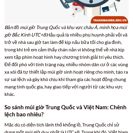
Bản đồ múi giờ Trung Quốc và khu vực châu Á, minh họa múi
giờ Bắc Kinh UTC+8.
Hậu quả là nhiều phụ huynh phải vội vã
trở về nhà sau giờ tan làm để kịp nấu bữa tối cho gia đình,
trong khi trẻ em cảm thấy chán nản vì không thể về nhà kịp
xem tập phim hoạt hình hay chương trình giải trí yêu thích.
Để đối phó với tình trạng này, nhiều nhóm dân cư ở các vùng
xa xôi đã tự thiết lập múi giờ sinh hoạt riêng cho mình, tạo ra
sự sai lệch và gây khó chịu khi tham gia các hoạt động chung
mang tính quốc gia, hay giao tiếp với người từ các khu vực
khác.
So sánh múi giờ Trung Quốc và Việt Nam: Chênh
lệch bao nhiêu?
Mặc dù có diện tích lãnh thổ khổng lồ, Trung Quốc chỉ sử
dụng một múi giờ duy nhất là UTC+8. Trong khi đó, Việt Nam