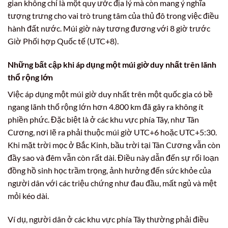
gian không chỉ là một quy ước địa lý mà còn mang ý nghĩa
tượng trưng cho vai trò trung tâm của thủ đô trong việc điều
hành đất nước. Múi giờ này tương đương với 8 giờ trước
Giờ Phối hợp Quốc tế (UTC+8).
Những bất cập khi áp dụng một múi giờ duy nhất trên lãnh
thổ rộng lớn
Việc áp dụng một múi giờ duy nhất trên một quốc gia có bề
ngang lãnh thổ rộng lớn hơn 4.800 km đã gây ra không ít
phiền phức. Đặc biệt là ở các khu vực phía Tây, như Tân
Cương, nơi lẽ ra phải thuộc múi giờ UTC+6 hoặc UTC+5:30.
Khi mặt trời mọc ở Bắc Kinh, bầu trời tại Tân Cương vẫn còn
đầy sao và đêm vẫn còn rất dài. Điều này dẫn đến sự rối loạn
đồng hồ sinh học trầm trọng, ảnh hưởng đến sức khỏe của
người dân với các triệu chứng như đau đầu, mất ngủ và mệt
mỏi kéo dài.
Ví dụ, người dân ở các khu vực phía Tây thường phải điều