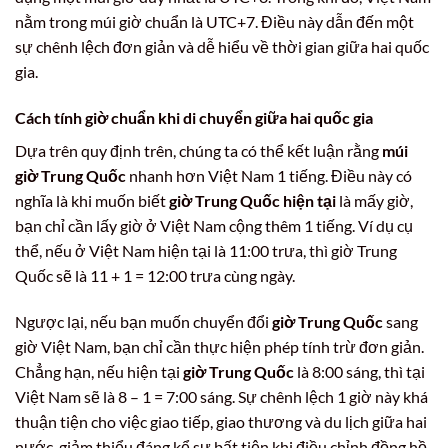
nằm trong múi giờ chuẩn là UTC+7. Điều này dẫn đến một
sự chênh lệch đơn giản và dễ hiểu về thời gian giữa hai quốc
gia.
Cách tính giờ chuẩn khi di chuyển giữa hai quốc gia
Dựa trên quy định trên, chúng ta có thể kết luận rằng
múi
giờ Trung Quốc
nhanh hơn Việt Nam 1 tiếng. Điều này có
nghĩa là khi muốn biết
giờ Trung Quốc hiện tại
là mấy giờ,
bạn chỉ cần lấy giờ ở Việt Nam cộng thêm 1 tiếng. Ví dụ cụ
thể, nếu ở Việt Nam hiện tại là 11:00 trưa, thì giờ Trung
Quốc sẽ là 11 + 1 = 12:00 trưa cùng ngày.
Ngược lại, nếu bạn muốn chuyển đổi
giờ Trung Quốc
sang
giờ Việt Nam, bạn chỉ cần thực hiện phép tính trừ đơn giản.
Chẳng hạn, nếu hiện tại
giờ Trung Quốc
là 8:00 sáng, thì tại
Việt Nam sẽ là 8 – 1 = 7:00 sáng. Sự chênh lệch 1 giờ này khá
thuận tiện cho việc giao tiếp, giao thương và du lịch giữa hai
nước, giảm thiểu đáng kể sự bất tiện khi điều chỉnh đồng hồ