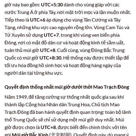
giờ này bao gồm:
UTC+5:30
dành cho vùng giáp với các
nước Trung Á ở phía Tây, nơi mặt trời mọc và lặn muộn nhất.
Tiếp theo là
UTC+6
áp dụng cho vùng Tân Cương và Tây
Tạng, những khu vực cao nguyên rộng lớn. Vùng Cam Túc và
Tứ Xuyên sử dụng
UTC+7
, trong khi vùng ven biển phía
Đông, nơi có mật độ dân cư và hoạt động kinh tế sầm uất,
tuân thủ múi giờ
UTC+8
. Cuối cùng, vùng Đông Bắc Trung
Quốc có múi giờ
UTC+8:30
. Hệ thống này được thiết lập để
tối ưu hóa đồng hồ sinh học và hoạt động hàng ngày của
người dân tại từng khu vực.
Quyết định thống nhất múi giờ dưới thời Mao Trạch Đông
Năm 1949, để tăng cường sự thống nhất quốc gia sau khi
thành lập Cộng hòa Nhân dân Trung Hoa, Chủ tịch Mao
Trạch Đông đã ban hành quyết định quan trọng: toàn bộ lãnh
thổ Trung Quốc sẽ chỉ sử dụng một múi giờ duy nhất. Múi
giờ được chọn là
UTC+8
, được biết đến chính thức với tên
gọi
Múi giờ Bắc Kinh
(北京时间). Quyết định này, dù mang ý