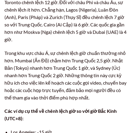
Toronto chênh lệch 12 giờ. Đối với châu Phi và châu Âu, sự
chênh lệch ít hơn. Chẳng hạn, Lagos (Nigeria), Luân Đôn
(Anh), Paris (Pháp) và Zurich (Thụy Sĩ) đều chênh lệch 7 giờ
so với Trung Quốc. Cairo (Ai Cập) là 6 giờ. Các quốc gia gần
hơn như Moskva (Nga) chênh lệch 5 giờ và Dubai (UAE) là 4
giờ.
Trong khu vực châu Á, sự chênh lệch giờ chuẩn thường nhỏ
hơn. Mumbai (Ấn Độ) chậm hơn Trung Quốc 2,5 giờ. Nhật
Bản (Tokyo) nhanh hơn Trung Quốc 1 giờ, và Sydney (Úc)
nhanh hơn Trung Quốc 2 giờ. Những thông tin này cực kỳ
hữu ích cho việc lên kế hoạch các cuộc gọi video, chuyến bay
hoặc các cuộc họp trực tuyến, đảm bảo mọi người đều có
thể tham gia vào thời điểm phù hợp nhất.
Các ví dụ cụ thể về chênh lệch giờ so với giờ Bắc Kinh
(UTC+8):
Los Angeles: -15 giờ