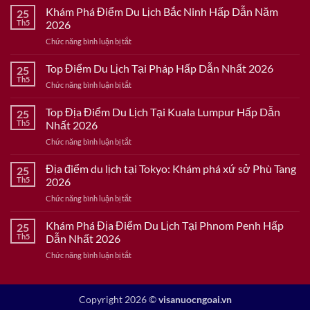
Khám Phá Điểm Du Lịch Bắc Ninh Hấp Dẫn Năm
25
Th5
2026
ở
Chức năng bình luận bị tắt
Khám
Phá
Top Điểm Du Lịch Tại Pháp Hấp Dẫn Nhất 2026
25
Điểm
Th5
ở
Chức năng bình luận bị tắt
Du
Top
Lịch
Điểm
Top Địa Điểm Du Lịch Tại Kuala Lumpur Hấp Dẫn
Bắc
25
Du
Th5
Nhất 2026
Ninh
Lịch
Hấp
ở
Chức năng bình luận bị tắt
Tại
Dẫn
Top
Pháp
Năm
Địa
Địa điểm du lịch tại Tokyo: Khám phá xứ sở Phù Tang
Hấp
25
2026
Điểm
Dẫn
Th5
2026
Du
Nhất
ở
Chức năng bình luận bị tắt
Lịch
2026
Địa
Tại
điểm
Khám Phá Địa Điểm Du Lịch Tại Phnom Penh Hấp
Kuala
25
du
Lumpur
Th5
Dẫn Nhất 2026
lịch
Hấp
ở
Chức năng bình luận bị tắt
tại
Dẫn
Khám
Tokyo:
Nhất
Phá
Khám
2026
Địa
phá
Copyright 2026 ©
visanuocngoai.vn
Điểm
xứ