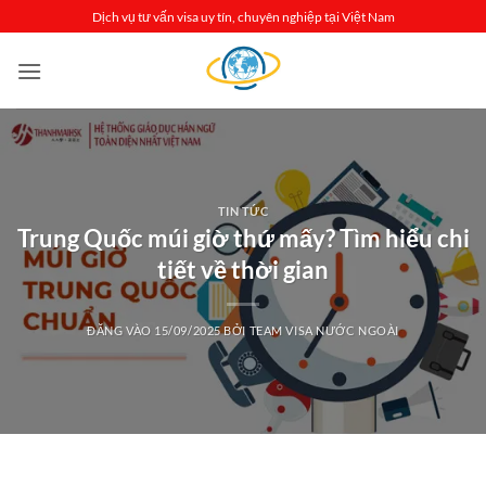
Bỏ
Dịch vụ tư vấn visa uy tín, chuyên nghiệp tại Việt Nam
qua
nội
dung
TIN TỨC
Trung Quốc múi giờ thứ mấy? Tìm hiểu chi
tiết về thời gian
ĐĂNG VÀO
15/09/2025
BỞI
TEAM VISA NƯỚC NGOÀI