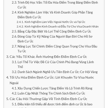
Trình Độ Học Vấn: Tối Đa Hóa Điểm Trong Bảng Điểm Định
Cư Úc
Kinh Nghiệm Làm Việc Và Kinh Doanh: Góp Phần Tăng
Điểm Định Cư Úc
Kinh Nghiệm Làm Việc Ngoài Nước Úc và Tại Úc
Kinh Nghiệm Kinh Doanh và Đầu Tư Cho Visa Doanh Nhân
Bằng Cấp Đặc Biệt Và Lợi Thế Cộng Điểm Định Cư Úc
Đóng Góp Từ Kỹ Năng Của Người Bạn Đời Cho Hồ Sơ
Định Cư Úc
Năng Lực Tài Chính: Điểm Cộng Quan Trọng Cho Visa Đầu
Tư Úc
Các Yếu Tố Khác Ảnh Hưởng Đến Điểm Định Cư Úc
Lợi Thế Từ Việc Đề Cử Của Chính Phủ Bang/Vùng Lãnh
Thổ
Danh Sách Ngành Nghề Ưu Tiên Định Cư Úc: Cơ Hội Vàng
Tối Ưu Hóa Điểm Định Cư Úc: Lời Khuyên Từ Visa Nước
Ngoài
Xây Dựng Chiến Lược Tăng Điểm Và Lộ Trình Rõ Ràng
Luôn Cập Nhật Thông Tin Chính Sách Định Cư Úc
Các Câu Hỏi Thường Gặp Về Tính Điểm Định Cư Úc
Điều kiện tối thiểu để được tính điểm định cư Úc là bao