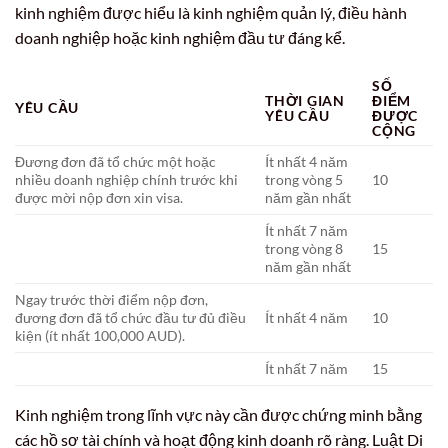
kinh nghiệm được hiểu là kinh nghiệm quản lý, điều hành
doanh nghiệp hoặc kinh nghiệm đầu tư đáng kể.
SỐ
THỜI GIAN
ĐIỂM
YÊU CẦU
YÊU CẦU
ĐƯỢC
CỘNG
Đương đơn đã tổ chức một hoặc
Ít nhất 4 năm
nhiều doanh nghiệp chính trước khi
trong vòng 5
10
được mời nộp đơn xin visa.
năm gần nhất
Ít nhất 7 năm
trong vòng 8
15
năm gần nhất
Ngay trước thời điểm nộp đơn,
đương đơn đã tổ chức đầu tư đủ điều
Ít nhất 4 năm
10
kiện (ít nhất 100,000 AUD).
Ít nhất 7 năm
15
Kinh nghiệm trong lĩnh vực này cần được chứng minh bằng
các hồ sơ tài chính và hoạt động kinh doanh rõ ràng. Luật Di