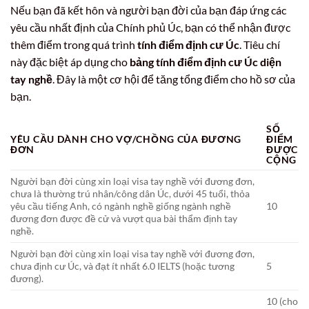
Nếu bạn đã kết hôn và người bạn đời của bạn đáp ứng các
yêu cầu nhất định của Chính phủ Úc, bạn có thể nhận được
thêm điểm trong quá trình
tính điểm định cư Úc
. Tiêu chí
này đặc biệt áp dụng cho
bảng tính điểm định cư Úc diện
tay nghề
. Đây là một cơ hội để tăng tổng điểm cho hồ sơ của
bạn.
SỐ
YÊU CẦU DÀNH CHO VỢ/CHỒNG CỦA ĐƯƠNG
ĐIỂM
ĐƠN
ĐƯỢC
CỘNG
Người bạn đời cùng xin loại visa tay nghề với đương đơn,
chưa là thường trú nhân/công dân Úc, dưới 45 tuổi, thỏa
yêu cầu tiếng Anh, có ngành nghề giống ngành nghề
10
đương đơn được đề cử và vượt qua bài thẩm định tay
nghề.
Người bạn đời cùng xin loại visa tay nghề với đương đơn,
chưa định cư Úc, và đạt ít nhất 6.0 IELTS (hoặc tương
5
đương).
10 (cho