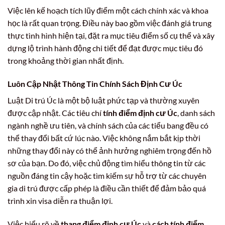
Việc lên kế hoạch tích lũy điểm một cách chính xác và khoa
học là rất quan trọng. Điều này bao gồm việc đánh giá trung
thực tình hình hiện tại, đặt ra mục tiêu điểm số cụ thể và xây
dựng lộ trình hành động chi tiết để đạt được mục tiêu đó
trong khoảng thời gian nhất định.
Luôn Cập Nhật Thông Tin Chính Sách Định Cư Úc
Luật Di trú Úc là một bộ luật phức tạp và thường xuyên
được cập nhật. Các tiêu chí
tính điểm định cư Úc
, danh sách
ngành nghề ưu tiên, và chính sách của các tiểu bang đều có
thể thay đổi bất cứ lúc nào. Việc không nắm bắt kịp thời
những thay đổi này có thể ảnh hưởng nghiêm trọng đến hồ
sơ của bạn. Do đó, việc chủ động tìm hiểu thông tin từ các
nguồn đáng tin cậy hoặc tìm kiếm sự hỗ trợ từ các chuyên
gia di trú được cấp phép là điều cần thiết để đảm bảo quá
trình xin visa diễn ra thuận lợi.
Việc hiểu rõ về
thang điểm định cư Úc
và
cách tính điểm