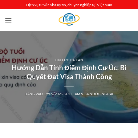
Bỏ
Dịch vụ tư vấn visa uy tín, chuyên nghiệp tại Việt Nam
qua
nội
dung
TIN TỨC BA LAN
Hướng Dẫn Tính Điểm Định Cư Úc: Bí
Quyết Đạt Visa Thành Công
ĐĂNG VÀO
19/09/2025
BỞI
TEAM VISA NƯỚC NGOÀI