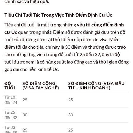
chính xác và hiệu quả.
Tiêu Chí Tuổi Tác Trong Việc Tính Điểm Định Cư Úc
Tiêu chí độ tuổi là một trong những
yếu tố cộng điểm định
cư Úc
quan trọng nhất. Điểm số được đánh giá dựa trên độ
tuổi của đương đơn tại thời điểm nộp đơn xin visa. Mức
điểm tối đa cho tiêu chí này là 30 điểm và thường được trao
cho những ứng viên trong độ tuổi từ 25 đến 32, đây là độ
tuổi được xem là có năng suất lao động cao và thời gian đóng
góp dài cho nền kinh tế Úc.
ĐỘ
SỐ ĐIỂM CỘNG
SỐ ĐIỂM CỘNG (VISA ĐẦU
TUỔI
(VISA TAY NGHỀ)
TƯ – KINH DOANH)
Từ 18
25
25
đến 24
Từ 25
30
30
đến 32
Từ 33
25
25
đến 39