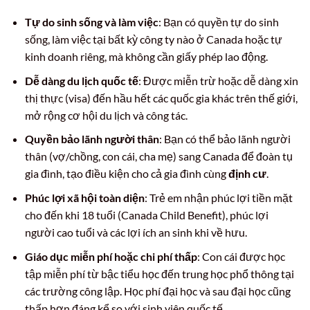
Tự do sinh sống và làm việc
: Bạn có quyền tự do sinh
sống, làm việc tại bất kỳ công ty nào ở Canada hoặc tự
kinh doanh riêng, mà không cần giấy phép lao động.
Dễ dàng du lịch quốc tế
: Được miễn trừ hoặc dễ dàng xin
thị thực (visa) đến hầu hết các quốc gia khác trên thế giới,
mở rộng cơ hội du lịch và công tác.
Quyền bảo lãnh người thân
: Bạn có thể bảo lãnh người
thân (vợ/chồng, con cái, cha mẹ) sang Canada để đoàn tụ
gia đình, tạo điều kiện cho cả gia đình cùng
định cư
.
Phúc lợi xã hội toàn diện
: Trẻ em nhận phúc lợi tiền mặt
cho đến khi 18 tuổi (Canada Child Benefit), phúc lợi
người cao tuổi và các lợi ích an sinh khi về hưu.
Giáo dục miễn phí hoặc chi phí thấp
: Con cái được học
tập miễn phí từ bậc tiểu học đến trung học phổ thông tại
các trường công lập. Học phí đại học và sau đại học cũng
thấp hơn đáng kể so với sinh viên quốc tế.