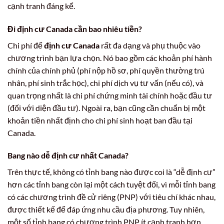
cạnh tranh đáng kể.
Đi
định cư Canada
cần bao nhiêu tiền?
Chi phí để
định cư Canada
rất đa dạng và phụ thuộc vào
chương trình bạn lựa chọn. Nó bao gồm các khoản phí hành
chính của chính phủ (phí nộp hồ sơ, phí quyền thường trú
nhân, phí sinh trắc học), chi phí dịch vụ tư vấn (nếu có), và
quan trọng nhất là chi phí chứng minh tài chính hoặc đầu tư
(đối với diện đầu tư). Ngoài ra, bạn cũng cần chuẩn bị một
khoản tiền nhất định cho chi phí sinh hoạt ban đầu tại
Canada.
Bang nào
dễ định cư
nhất Canada?
Trên thực tế, không có tỉnh bang nào được coi là “dễ định cư”
hơn các tỉnh bang còn lại một cách tuyệt đối, vì mỗi tỉnh bang
có các chương trình đề cử riêng (PNP) với tiêu chí khác nhau,
được thiết kế để đáp ứng nhu cầu địa phương. Tuy nhiên,
một số tỉnh bang có chương trình PNP ít cạnh tranh hơn