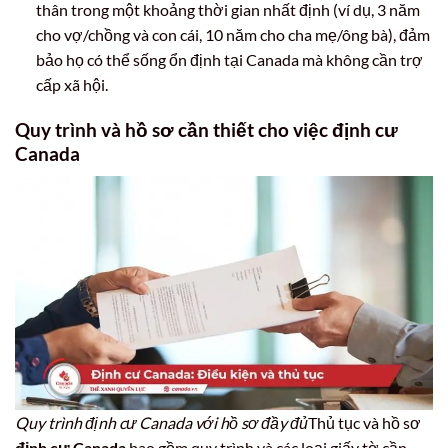
thân trong một khoảng thời gian nhất định (ví dụ, 3 năm
cho vợ/chồng và con cái, 10 năm cho cha mẹ/ông bà), đảm
bảo họ có thể sống ổn định tại Canada mà không cần trợ
cấp xã hội.
Quy trình và hồ sơ cần thiết cho việc
định cư
Canada
Quy trình định cư Canada với hồ sơ đầy đủ
Thủ tục và hồ sơ
định cư Canada
bao gồm quy trình và các loại giấy tờ cần