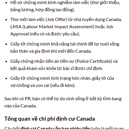
Hồ sơ chứng minh kinh nghiệm làm việc (thư giới thiệu,
bảng lương, hợp đồng lao động).
Thư mời làm việc (Job Offer) từ nhà tuyển dụng Canada,
LMIA (Labour Market Impact Assessment) hoặc Job
Approval (nếu có và được yêu cầu).
Giấy tờ chứng minh khả năng tài chính để tự nuôi sống
bản thân và gia đình khi mới đến Canada.
Giấy chứng nhận tiền án tiền sự (Police Certificate) và
kết quả khám sức khỏe từ bác sĩ được chỉ định.
Giấy tờ chứng minh tình trạng hôn nhân, giấy tờ của
vợ/chồng và con cái (nếu đi kèm).
Sau khi có PR, bạn có thể tự do sinh sống ở bất kỳ tỉnh bang
nào của Canada.
Tổng quan về chi phí
định cư Canada
Câu hỏi
định cư Canada cần bao nhiêu tiền
luôn là mối quan