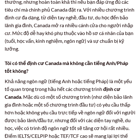
thường, nhưng hoàn toàn khả thi nếu bạn đáp ứng đủ các
tiêu chí mà chính phủ Canada đặt ra. Với nhiều chương trình
định cư đa dạng, từ diện tay nghề, đầu tư, du học đến bảo
lãnh gia đình, Canada mở ra nhiều cánh cửa cho người nhập
cư. Mức độ dễ hay khó phụ thuộc vào hồ sơ cá nhân của bạn
(tuổi, học vấn, kinh nghiệm, ngôn ngữ) và sự chuẩn bị kỹ
lưỡng.
Tôi có thể
định cư Canada
mà không cần tiếng Anh/Pháp
tốt không?
Khả năng ngôn ngữ (tiếng Anh hoặc tiếng Pháp) là một yếu
tố quan trọng trong hầu hết các chương trình
định cư
Canada
. Mặc dù có một số chương trình (như diện bảo lãnh
gia đình hoặc một số chương trình đầu tư) có yêu cầu thấp
hơn hoặc không yêu cầu trực tiếp về ngôn ngữ đối với người
được bảo lãnh/đầu tư, nhưng đối với các diện tay nghề, du
học, việc có trình độ ngôn ngữ tốt sẽ tăng cơ hội rất nhiều.
Điểm IELTS/CELPIP hoặc TEF/TCF cao sẽ mang lại lợi thế