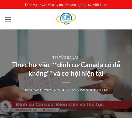
Bỏ
Dịch vụ tư vấn visa uy tín, chuyên nghiệp tại Việt Nam
qua
nội
dung
TIN TỨC BA LAN
Thực hư việc **định cư Canada có dễ
không** và cơ hội hiện tại
ĐĂNG VÀO
19/09/2025
BỞI
TEAM VISA NƯỚC NGOÀI