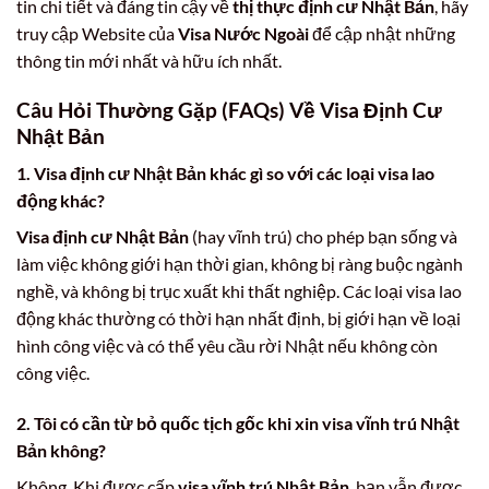
tin chi tiết và đáng tin cậy về
thị thực định cư Nhật Bản
, hãy
truy cập Website của
Visa Nước Ngoài
để cập nhật những
thông tin mới nhất và hữu ích nhất.
Câu Hỏi Thường Gặp (FAQs) Về Visa Định Cư
Nhật Bản
1.
Visa định cư Nhật Bản
khác gì so với các loại visa lao
động khác?
Visa định cư Nhật Bản
(hay vĩnh trú) cho phép bạn sống và
làm việc không giới hạn thời gian, không bị ràng buộc ngành
nghề, và không bị trục xuất khi thất nghiệp. Các loại visa lao
động khác thường có thời hạn nhất định, bị giới hạn về loại
hình công việc và có thể yêu cầu rời Nhật nếu không còn
công việc.
2. Tôi có cần từ bỏ quốc tịch gốc khi xin
visa vĩnh trú Nhật
Bản
không?
Không. Khi được cấp
visa vĩnh trú Nhật Bản
, bạn vẫn được