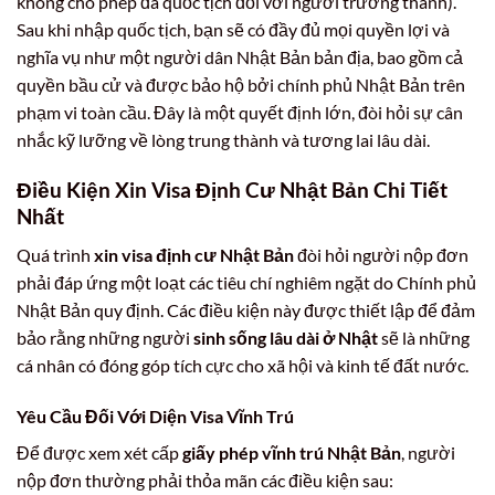
không cho phép đa quốc tịch đối với người trưởng thành).
Sau khi nhập quốc tịch, bạn sẽ có đầy đủ mọi quyền lợi và
nghĩa vụ như một người dân Nhật Bản bản địa, bao gồm cả
quyền bầu cử và được bảo hộ bởi chính phủ Nhật Bản trên
phạm vi toàn cầu. Đây là một quyết định lớn, đòi hỏi sự cân
nhắc kỹ lưỡng về lòng trung thành và tương lai lâu dài.
Điều Kiện Xin Visa Định Cư Nhật Bản Chi Tiết
Nhất
Quá trình
xin visa định cư Nhật Bản
đòi hỏi người nộp đơn
phải đáp ứng một loạt các tiêu chí nghiêm ngặt do Chính phủ
Nhật Bản quy định. Các điều kiện này được thiết lập để đảm
bảo rằng những người
sinh sống lâu dài ở Nhật
sẽ là những
cá nhân có đóng góp tích cực cho xã hội và kinh tế đất nước.
Yêu Cầu Đối Với Diện Visa Vĩnh Trú
Để được xem xét cấp
giấy phép vĩnh trú Nhật Bản
, người
nộp đơn thường phải thỏa mãn các điều kiện sau: