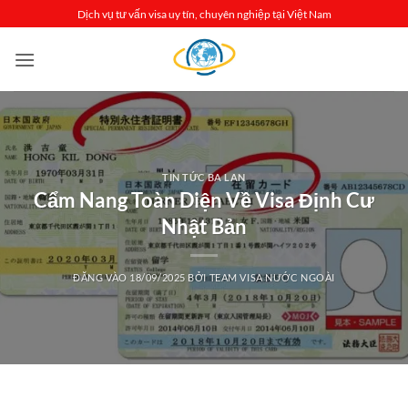
Bỏ
Dịch vụ tư vấn visa uy tín, chuyên nghiệp tại Việt Nam
qua
nội
dung
TIN TỨC BA LAN
Cẩm Nang Toàn Diện Về Visa Định Cư
Nhật Bản
ĐĂNG VÀO
18/09/2025
BỞI
TEAM VISA NƯỚC NGOÀI