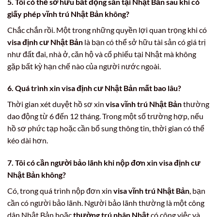
5. Tôi có thể sở hữu bất động sản tại Nhật Bản sau khi có
giấy phép vĩnh trú Nhật Bản
không?
Chắc chắn rồi. Một trong những quyền lợi quan trọng khi có
visa định cư Nhật Bản
là bạn có thể sở hữu tài sản có giá trị
như đất đai, nhà ở, căn hộ và cổ phiếu tại Nhật mà không
gặp bất kỳ hạn chế nào của người nước ngoài.
6. Quá trình xin
visa định cư Nhật Bản
mất bao lâu?
Thời gian xét duyệt hồ sơ xin
visa vĩnh trú Nhật Bản
thường
dao động từ 6 đến 12 tháng. Trong một số trường hợp, nếu
hồ sơ phức tạp hoặc cần bổ sung thông tin, thời gian có thể
kéo dài hơn.
7. Tôi có cần người bảo lãnh khi nộp đơn xin
visa định cư
Nhật Bản
không?
Có, trong quá trình nộp đơn xin
visa vĩnh trú Nhật Bản
, bạn
cần có người bảo lãnh. Người bảo lãnh thường là một công
dân Nhật Bản hoặc
thường trú nhân Nhật
có công việc và