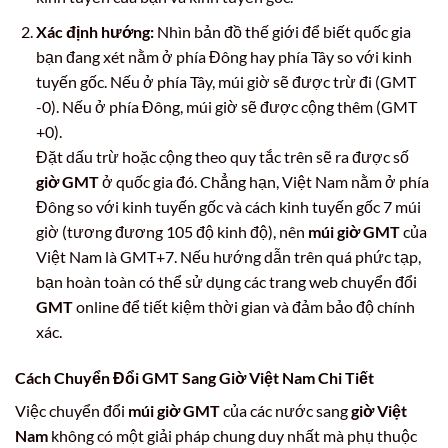
Xác định hướng:
Nhìn bản đồ thế giới để biết quốc gia
bạn đang xét nằm ở phía Đông hay phía Tây so với kinh
tuyến gốc. Nếu ở phía Tây, múi giờ sẽ được trừ đi (GMT
-0). Nếu ở phía Đông, múi giờ sẽ được cộng thêm (GMT
+0).
Đặt dấu trừ hoặc cộng theo quy tắc trên sẽ ra được số
giờ GMT
ở quốc gia đó. Chẳng hạn, Việt Nam nằm ở phía
Đông so với kinh tuyến gốc và cách kinh tuyến gốc 7 múi
giờ (tương đương 105 độ kinh độ), nên
múi giờ GMT
của
Việt Nam là GMT+7. Nếu hướng dẫn trên quá phức tạp,
bạn hoàn toàn có thể sử dụng các trang web chuyển đổi
GMT
online để tiết kiệm thời gian và đảm bảo độ chính
xác.
Cách Chuyển Đổi
GMT
Sang
Giờ Việt Nam
Chi Tiết
Việc chuyển đổi
múi giờ GMT
của các nước sang
giờ Việt
Nam
không có một giải pháp chung duy nhất mà phụ thuộc