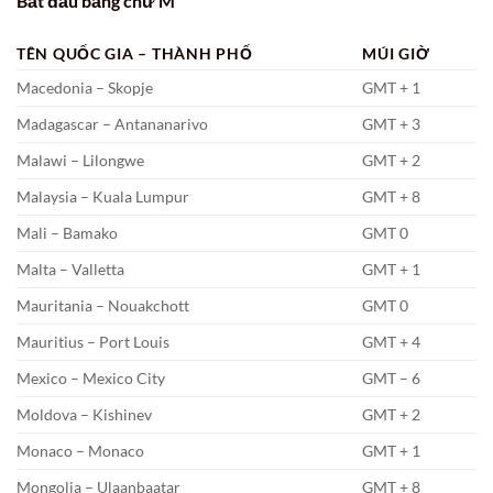
Bắt đầu bằng chữ M
TÊN QUỐC GIA – THÀNH PHỐ
MÚI GIỜ
Macedonia – Skopje
GMT + 1
Madagascar – Antananarivo
GMT + 3
Malawi – Lilongwe
GMT + 2
Malaysia – Kuala Lumpur
GMT + 8
Mali – Bamako
GMT 0
Malta – Valletta
GMT + 1
Mauritania – Nouakchott
GMT 0
Mauritius – Port Louis
GMT + 4
Mexico – Mexico City
GMT – 6
Moldova – Kishinev
GMT + 2
Monaco – Monaco
GMT + 1
Mongolia – Ulaanbaatar
GMT + 8