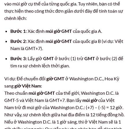
vào múi giờ cụ thể của từng quốc gia. Tuy nhiên, bạn có thể
thực hiện theo công thức đơn giản dưới đây để tính toán sự
chênh lệch:
Bước 1:
Xác định
múi giờ GMT
của quốc gia A.
Bước 2:
Xác định
múi giờ GMT
của quốc gia B (ví dụ: Việt
Nam là GMT+7).
Bước 3:
Lấy giờ
GMT
ở bước (1) trừ
GMT
ở bước (2) để
tìm ra sự chênh lệch thời gian.
Ví dụ: Để chuyển đổi
giờ GMT
ở Washington D.C., Hoa Kỳ
sang
giờ Việt Nam
:
Theo chuẩn
múi giờ GMT
của thế giới, Washington D.C. là
GMT-5 và Việt Nam là GMT+7. Bạn lấy
múi giờ
của Việt
Nam trừ đi múi giờ của Washington D.C.: (+7) – (-5) = 12 giờ.
Như vậy, sự chênh lệch giữa hai địa điểm là 12 tiếng đồng hồ.
Nếu ở Washington D.C. là 1 giờ sáng, thì ở Việt Nam sẽ là 1
giờ chiều cùng ngày. Quy tắc này cho phép bạn dễ dàng tính