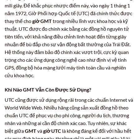
mili giây. Để khắc phục nhược điểm này, vào ngày 1 tháng 1
năm 1972, Giờ Phối hợp Quốc tế (UTC) đã chính thức được
thay thế cho
giờ GMT
trong nhiều lĩnh vực khoa học và kỹ
thuật. UTC được đo chính xác bằng các đồng hồ nguyên tử
tiên tiến, với khả năng điều chỉnh linh hoạt đến từng giây
nhuận để bù đắp cho sự vận động bất thường của Trái Đất.
Hệ thống này đảm bảo độ chính xác vượt trội, cực kỳ quan
trọng cho các ứng dụng công nghệ cao như định vị vệ tinh
GPS, đồng bộ hóa mạng lưới máy tính toàn cầu và nghiên
cứu khoa học.
Khi Nào
GMT
Vẫn Còn Được Sử Dụng?
UTC cũng được sử dụng rộng rãi trong các chuẩn Internet và
World Wide Web. Nhiều hãng cũng sản xuất đồng hồ theo
chuẩn UTC để phục vụ cho phi công, người du lịch, thương
nhân và những ai cần độ chính xác cao. Tuy nhiên, sự khác
biệt giữa
GMT
và
giờ UTC
là không đáng kể đối với hầu hết
các mục đích hàng ngày, thường chỉ là một vài mili giây. Vì lý