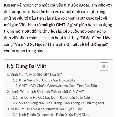
Khi lên kế hoạch cho một chuyến đi nước ngoài, làm việc với
đối tác quốc tế, hay tìm hiểu về cơ hội định cư, một trong
những yếu tố đầu tiên cần nắm rõ chính là sự khác biệt về
múi giờ
. Việc hiểu rõ
múi giờ GMT là gì
sẽ giúp bạn chủ động
trong mọi hoạt động, từ việc sắp xếp cuộc họp online cho
đến việc điều chỉnh lịch sinh hoạt khi thay đổi địa điểm. Hãy
cùng “Visa Nước Ngoài” khám phá chi tiết về hệ thống giờ
chuẩn quan trọng này.
Nội Dung Bài Viết
Định Nghĩa Múi Giờ GMT Là Gì?
Khái Niệm Múi Giờ và Vai Trò của Nó
GMT – Giờ Chuẩn Greenwich và Cách Tính Ban Đầu
Hành Trình Lịch Sử Hình Thành Múi Giờ GMT
Từ Đồng Hồ Quả Lắc Đến Tiêu Chuẩn Toàn Cầu
Sự Lan Rộng của GMT Trong Giao Thông và Thương Mại
Múi Giờ GMT và Khái Niệm Kinh Tuyến Gốc
Kinh Tuyến Greenwich – Điểm 0 của Thời Gian