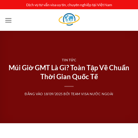
Bỏ
Dịch vụ tư vấn visa uy tín, chuyên nghiệp tại Việt Nam
qua
nội
dung
TIN TỨC
Múi Giờ GMT Là Gì? Toàn Tập Về Chuẩn
Thời Gian Quốc Tế
ĐĂNG VÀO
18/09/2025
BỞI
TEAM VISA NƯỚC NGOÀI