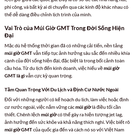
phi công, và bất kỳ ai di chuyển qua các kinh độ khác nhau có
thể dễ dàng điều chỉnh lịch trình của mình.
Vai Trò của
Múi Giờ GMT
Trong Đời Sống Hiện
Đại
Mặc dù hệ thống thời gian đã có những cải tiến, nền tảng
múi giờ GMT
vẫn tiếp tục ảnh hưởng sâu sắc đến nhiều khía
cạnh của đời sống hiện đại, đặc biệt là trong bối cảnh toàn
cầu hóa. Từ du lịch đến kinh doanh, việc hiểu về
múi giờ
GMT là gì
vẫn cực kỳ quan trọng.
Tầm Quan Trọng Với Du Lịch và Định Cư Nước Ngoài
Đối với những người có kế hoạch du lịch, làm việc hoặc định
cư nước ngoài, việc nắm vững các
múi giờ
là điều tối cần
thiết. Chênh lệch
múi giờ
có thể gây ra hiện tượng jet lag,
ảnh hưởng đến sức khỏe và khả năng thích nghi. Việc biết rõ
múi giờ GMT
của quốc gia đến và cách nó so với Việt Nam