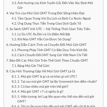
Ảnh Hưởng của Kinh Tuyến Gốc Đến Việc Xác Định Múi
Giờ
Vai Trò của Múi Giờ GMT Trong Đời Sống Hiện Đại
Tầm Quan Trọng Với Du Lịch và Định Cư Nước Ngoài
Ứng Dụng Thực Tiễn Trong Giao Dịch Quốc Tế
So Sánh GMT Với UTC – Hệ Thống Thời Gian Tiên Tiến
Lý Do UTC Ra Đời và Ưu Điểm Nổi Bật
Khi Nào GMT Vẫn Còn Được Sử Dụng?
Hướng Dẫn Cách Tính và Chuyển Đổi Múi Giờ GMT
Phương Pháp Tính GMT Cơ Bản Dựa Trên Kinh Độ
Cách Chuyển Đổi GMT Sang Giờ Việt Nam Chi Tiết
Bản Đồ Các Múi Giờ Trên Thế Giới Theo Chuẩn GMT
Bảng Múi Giờ Thế Giới:
Câu Hỏi Thường Gặp Về Múi Giờ GMT Là Gì
1. Múi giờ GMT là gì và nó khác gì với UTC?
2. Tại sao múi giờ GMT lại lấy Greenwich làm điểm chuẩn?
3. Có bao nhiêu múi giờ trên thế giới?
4. Múi giờ GMT +7 có nghĩa là gì?
5. Hiện tượng Jet Lag liên quan như thế nào đến múi giờ
GMT?
6. Tôi có cần quan tâm đến múi giờ GMT nếu chỉ đi du lịch