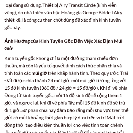
loại đang sử dụng. Thiết bị Airy Transit Circle (kính viễn
vọng), do nhà thiên văn học Hoàng gia George Biddell Airy
thiết kế, là công cụ then chốt dùng để xác định kinh tuyến
gốc này.
Ảnh Hưởng của Kinh Tuyến Gốc Đến Việc Xác Định
Múi
Giờ
Kinh tuyến gốc không chỉ là một đường tham chiếu đơn
thuần, mà còn là yếu tố quyết định cách thức phân chia và
tính toán các
múi giờ
trên khắp hành tinh. Theo quy ước, Trái
Đất được chia thành 24 múi giờ, mỗi múi giờ tương ứng với
15 độ kinh tuyến (360 độ / 24 giờ = 15 độ/giờ). Khi đi về phía
Đông từ kinh tuyến gốc, mỗi 15 độ kinh độ sẽ cộng thêm 1
giờ, và ngược lại, khi đi về phía Tây, mỗi 15 độ kinh độ sẽ trừ
đi 1 giờ. Sự phân chia này đảm bảo rằng mỗi khu vực trên thế
giới có một khoảng thời gian hợp lý dựa trên vị trí Mặt trời,
đồng thời tạo điều kiện thuận lợi cho việc tính toán chênh
lệch giờ giữa các quốc gia. Đây là cơ sở để các nhà hàng hải,