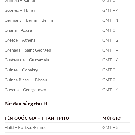
Gambia – Banjul
GMT 0
Georgia – Tbilisi
GMT + 4
Germany – Berlin – Berlin
GMT + 1
Ghana – Accra
GMT 0
Greece – Athens
GMT + 2
Grenada – Saint George’s
GMT – 4
Guatemala – Guatemala
GMT – 6
Guinea – Conakry
GMT 0
Guinea Bissau – Bissau
GMT 0
Guyana – Georgetown
GMT – 4
Bắt đầu bằng chữ H
TÊN QUỐC GIA – THÀNH PHỐ
MÚI GIỜ
Haiti – Port-au-Prince
GMT – 5