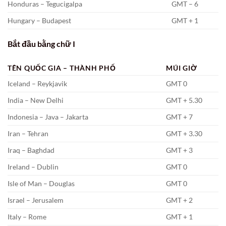
Honduras – Tegucigalpa
GMT – 6
Hungary – Budapest
GMT + 1
Bắt đầu bằng chữ I
TÊN QUỐC GIA – THÀNH PHỐ
MÚI GIỜ
Iceland – Reykjavik
GMT 0
India – New Delhi
GMT + 5.30
Indonesia – Java – Jakarta
GMT + 7
Iran – Tehran
GMT + 3.30
Iraq – Baghdad
GMT + 3
Ireland – Dublin
GMT 0
Isle of Man – Douglas
GMT 0
Israel – Jerusalem
GMT + 2
Italy – Rome
GMT + 1