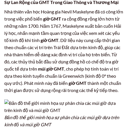
Sự Lan Rộng của
GMT
Trong Giao Thông và Thương Mại
Nhà thiên văn học Hoàng gia Nevil Maskelyne đã có công lớn
trong việc phổ biến
giờ GMT
ra cộng đồng rộng lớn hơn từ
những năm 1700. Năm 1767, Maskelyne xuất bản cuốn Hải
lý học, nhấn mạnh tầm quan trọng của việc xem xét các yếu
tố kinh độ khi tính
giờ GMT
. Dữ liệu này cung cấp thời gian
theo chuẩn các vị trí trên Trái Đất dựa trên kinh độ, giúp các
nhà thám hiểm dễ dàng xác định vị trí của họ trên biển. Từ
đó, các thủy thủ bắt đầu sử dụng đồng hồ có chế độ tra giờ
quốc tế dựa trên
múi giờ GMT
, cho phép họ tính toán vị trí
dựa theo kinh tuyến chuẩn là Greenwich (kinh độ 0° theo
quy ước). Phát minh này đã biến
giờ GMT
thành một chuẩn
thời gian được sử dụng rộng rãi trong các thế kỷ tiếp theo.
Bản đồ thế giới minh họa sự phân chia các múi giờ dựa trên
kinh độ và múi giờ GMT