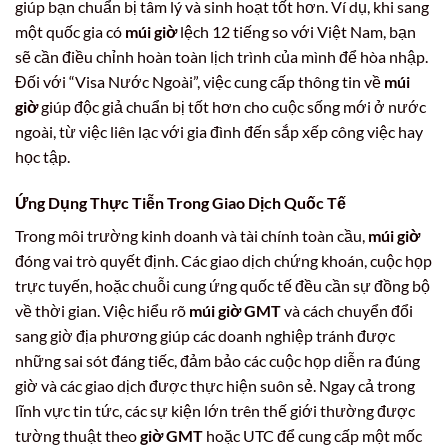
giúp bạn chuẩn bị tâm lý và sinh hoạt tốt hơn. Ví dụ, khi sang
một quốc gia có
múi giờ
lệch 12 tiếng so với Việt Nam, bạn
sẽ cần điều chỉnh hoàn toàn lịch trình của mình để hòa nhập.
Đối với “Visa Nước Ngoài”, việc cung cấp thông tin về
múi
giờ
giúp độc giả chuẩn bị tốt hơn cho cuộc sống mới ở nước
ngoài, từ việc liên lạc với gia đình đến sắp xếp công việc hay
học tập.
Ứng Dụng Thực Tiễn Trong Giao Dịch Quốc Tế
Trong môi trường kinh doanh và tài chính toàn cầu,
múi giờ
đóng vai trò quyết định. Các giao dịch chứng khoán, cuộc họp
trực tuyến, hoặc chuỗi cung ứng quốc tế đều cần sự đồng bộ
về thời gian. Việc hiểu rõ
múi giờ GMT
và cách chuyển đổi
sang giờ địa phương giúp các doanh nghiệp tránh được
những sai sót đáng tiếc, đảm bảo các cuộc họp diễn ra đúng
giờ và các giao dịch được thực hiện suôn sẻ. Ngay cả trong
lĩnh vực tin tức, các sự kiện lớn trên thế giới thường được
tường thuật theo
giờ GMT
hoặc UTC để cung cấp một mốc