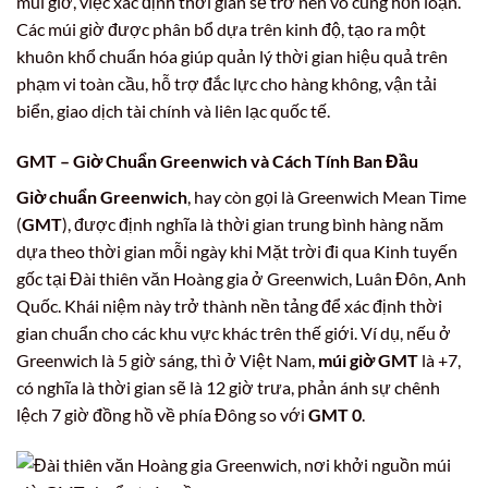
múi giờ, việc xác định thời gian sẽ trở nên vô cùng hỗn loạn.
Các múi giờ được phân bổ dựa trên kinh độ, tạo ra một
khuôn khổ chuẩn hóa giúp quản lý thời gian hiệu quả trên
phạm vi toàn cầu, hỗ trợ đắc lực cho hàng không, vận tải
biển, giao dịch tài chính và liên lạc quốc tế.
GMT
–
Giờ Chuẩn Greenwich
và Cách Tính Ban Đầu
Giờ chuẩn Greenwich
, hay còn gọi là Greenwich Mean Time
(
GMT
), được định nghĩa là thời gian trung bình hàng năm
dựa theo thời gian mỗi ngày khi Mặt trời đi qua Kinh tuyến
gốc tại Đài thiên văn Hoàng gia ở Greenwich, Luân Đôn, Anh
Quốc. Khái niệm này trở thành nền tảng để xác định thời
gian chuẩn cho các khu vực khác trên thế giới. Ví dụ, nếu ở
Greenwich là 5 giờ sáng, thì ở Việt Nam,
múi giờ GMT
là +7,
có nghĩa là thời gian sẽ là 12 giờ trưa, phản ánh sự chênh
lệch 7 giờ đồng hồ về phía Đông so với
GMT 0
.