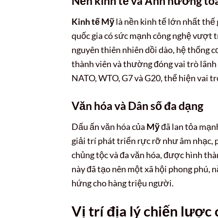
Nền kinh tế và Ảnh hưởng to
Kinh tế Mỹ
là nền kinh tế lớn nhất thế
quốc gia có sức mạnh công nghệ vượt t
nguyên thiên nhiên dồi dào, hệ thống c
thành viên và thường đóng vai trò lãnh
NATO, WTO, G7 và G20, thể hiện vai trò
Văn hóa và Dân số đa dạng
Dấu ấn văn hóa của
Mỹ
đã lan tỏa mạnh
giải trí phát triển rực rỡ như âm nhạc,
chủng tộc và đa văn hóa, được hình thà
này đã tạo nên một xã hội phong phú, 
hứng cho hàng triệu người.
Vị trí địa lý chiến lư