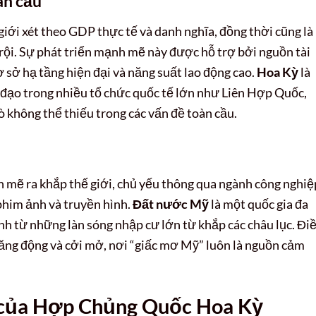
àn cầu
 giới xét theo GDP thực tế và danh nghĩa, đồng thời cũng là
rội. Sự phát triển mạnh mẽ này được hỗ trợ bởi nguồn tài
ơ sở hạ tầng hiện đại và năng suất lao động cao.
Hoa Kỳ
là
 đạo trong nhiều tổ chức quốc tế lớn như Liên Hợp Quốc,
 không thể thiếu trong các vấn đề toàn cầu.
 mẽ ra khắp thế giới, chủ yếu thông qua ngành công nghiệ
 phim ảnh và truyền hình.
Đất nước Mỹ
là một quốc gia đa
nh từ những làn sóng nhập cư lớn từ khắp các châu lục. Đi
năng động và cởi mở, nơi “giấc mơ Mỹ” luôn là nguồn cảm
ợc của Hợp Chủng Quốc Hoa Kỳ