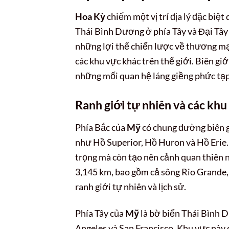
Hoa Kỳ
chiếm một vị trí địa lý đặc biệ
Thái Bình Dương ở phía Tây và Đại Tâ
những lợi thế chiến lược về thương mại
các khu vực khác trên thế giới. Biên gi
những mối quan hệ láng giềng phức tạ
Ranh giới tự nhiên và các khu
Phía Bắc của
Mỹ
có chung đường biên gi
như Hồ Superior, Hồ Huron và Hồ Erie.
trọng mà còn tạo nên cảnh quan thiên n
3,145 km, bao gồm cả sông Rio Grande, 
ranh giới tự nhiên và lịch sử.
Phía Tây của
Mỹ
là bờ biển Thái Bình D
Angeles và San Francisco. Khu vực này c