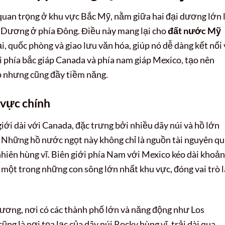
t quan trọng ở khu vực Bắc Mỹ, nằm giữa hai đại dương lớn 
y Dương ở phía Đông. Điều này mang lại cho
đất nước Mỹ
, quốc phòng và giao lưu văn hóa, giúp nó dễ dàng kết nối 
ới phía bắc giáp Canada và phía nam giáp Mexico, tạo nên
p nhưng cũng đầy tiềm năng.
 vực chính
ới dài với Canada, đặc trưng bởi nhiều dãy núi và hồ lớn
 Những hồ nước ngọt này không chỉ là nguồn tài nguyên q
hiên hùng vĩ. Biên giới phía Nam với Mexico kéo dài khoả
một trong những con sông lớn nhất khu vực, đóng vai trò l
ương, nơi có các thành phố lớn và năng động như Los
ũng là nơi tọa lạc của dãy núi Rocky hùng vĩ, trải dài qua