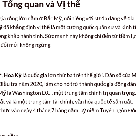
 Tổng quan và Vị thế
ia rộng lớn nằm ở Bắc Mỹ, nổi tiếng với sự đa dạng về địa 
ỹ
đã khẳng định vị thế là một cường quốc quân sự và kinh t
ộng khắp hành tinh. Sức mạnh này không chỉ đến từ tiềm l
à đổi mới không ngừng.
²,
Hoa Kỳ
là quốc gia lớn thứ ba trên thế giới. Dân số của
M
điều tra năm 2020, làm cho nó trở thành quốc gia đông dân
 Mỹ
là Washington D.C., một trung tâm chính trị quan trọng,
t và là một trung tâm tài chính, văn hóa quốc tế sầm uất.
chức vào ngày 4 tháng 7 hàng năm, kỷ niệm Tuyên ngôn Độ