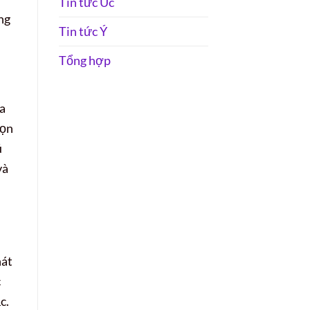
Tin tức Úc
ng
Tin tức Ý
Tổng hợp
xa
gọn
ú
và
hát
c
c.