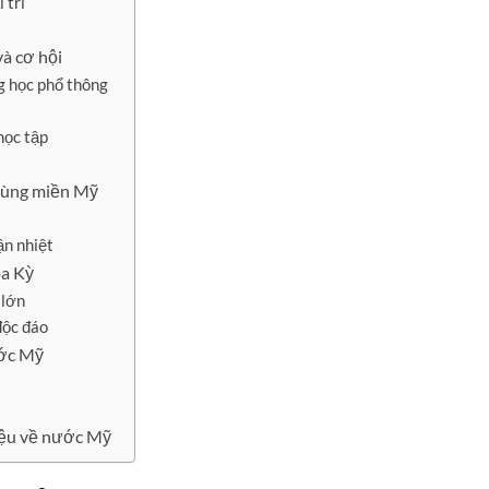
 trí
à cơ hội
g học phổ thông
học tập
 vùng miền Mỹ
ận nhiệt
oa Kỳ
 lớn
độc đáo
ước Mỹ
iệu về nước Mỹ