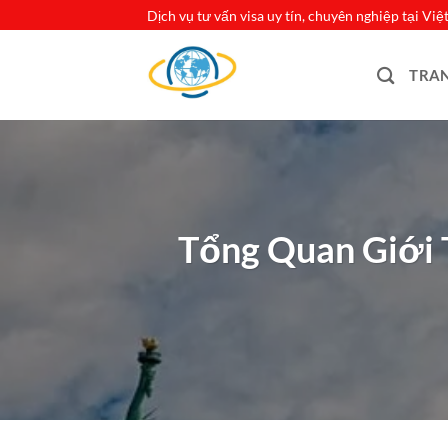
Bỏ
Dịch vụ tư vấn visa uy tín, chuyên nghiệp tại Vi
qua
nội
TRA
dung
Tổng Quan Giới