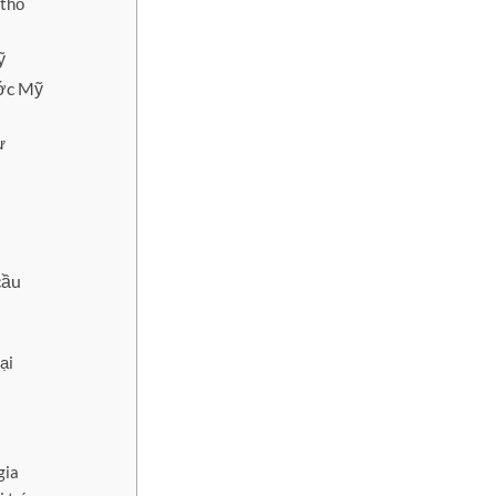
 thổ
ỹ
ước Mỹ
ư
cầu
ại
gia