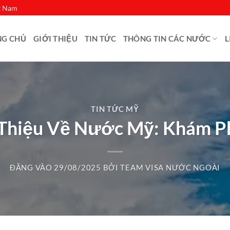
ệt Nam
NG CHỦ
GIỚI THIỆU
TIN TỨC
THÔNG TIN CÁC NƯỚC
L
TIN TỨC MỸ
 Thiệu Về Nước Mỹ: Khám P
ĐĂNG VÀO
29/08/2025
BỞI
TEAM VISA NƯỚC NGOÀI