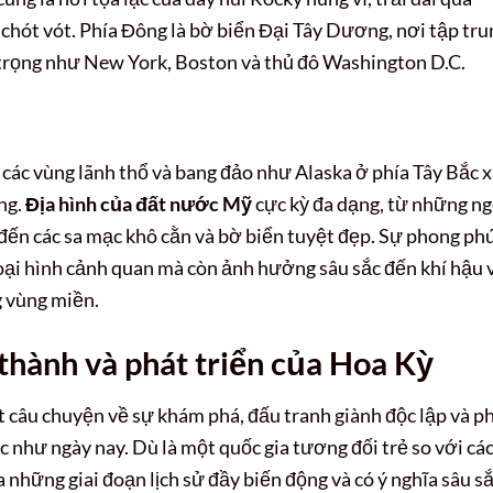
 chót vót. Phía Đông là bờ biển Đại Tây Dương, nơi tập tru
n trọng như New York, Boston và thủ đô Washington D.C.
các vùng lãnh thổ và bang đảo như Alaska ở phía Tây Bắc 
ng.
Địa hình của đất nước Mỹ
cực kỳ đa dạng, từ những n
 đến các sa mạc khô cằn và bờ biển tuyệt đẹp. Sự phong ph
 loại hình cảnh quan mà còn ảnh hưởng sâu sắc đến khí hậu 
g vùng miền.
 thành và phát triển của Hoa Kỳ
t câu chuyện về sự khám phá, đấu tranh giành độc lập và p
 như ngày nay. Dù là một quốc gia tương đối trẻ so với cá
a những giai đoạn lịch sử đầy biến động và có ý nghĩa sâu sắ