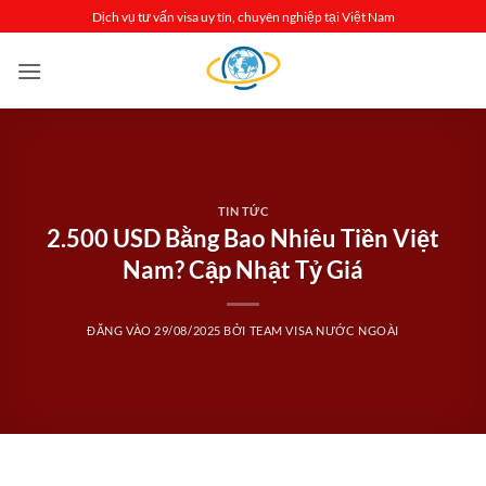
Bỏ
Dịch vụ tư vấn visa uy tín, chuyên nghiệp tại Việt Nam
qua
nội
dung
TIN TỨC
2.500 USD Bằng Bao Nhiêu Tiền Việt
Nam? Cập Nhật Tỷ Giá
ĐĂNG VÀO
29/08/2025
BỞI
TEAM VISA NƯỚC NGOÀI