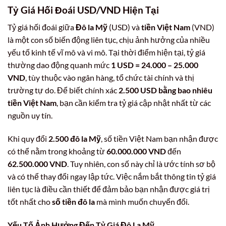
Tỷ Giá Hối Đoái USD/VND Hiện Tại
Tỷ giá hối đoái giữa
Đô la Mỹ
(USD) và
tiền Việt Nam
(VND)
là một con số biến động liên tục, chịu ảnh hưởng của nhiều
yếu tố kinh tế vĩ mô và vi mô. Tại thời điểm hiện tại, tỷ giá
thường dao động quanh mức
1 USD = 24.000 – 25.000
VND
, tùy thuộc vào ngân hàng, tổ chức tài chính và thị
trường tự do. Để biết chính xác
2.500 USD bằng bao nhiêu
tiền Việt Nam
, bạn cần kiểm tra tỷ giá cập nhật nhất từ các
nguồn uy tín.
Khi quy đổi
2.500 đô la Mỹ
, số tiền Việt Nam bạn nhận được
có thể nằm trong khoảng từ
60.000.000 VND
đến
62.500.000 VND
. Tuy nhiên, con số này chỉ là ước tính sơ bộ
và có thể thay đổi ngay lập tức. Việc nắm bắt thông tin tỷ giá
liên tục là điều cần thiết để đảm bảo bạn nhận được giá trị
tốt nhất cho
số tiền đô la
mà mình muốn chuyển đổi.
Yếu Tố Ảnh Hưởng Đến Tỷ Giá
Đô La Mỹ