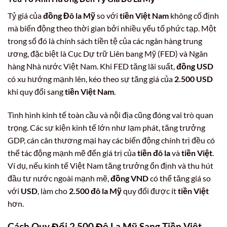
Tỷ giá của
đồng Đô la Mỹ
so với
tiền Việt Nam
không cố định
mà biến động theo thời gian bởi nhiều yếu tố phức tạp. Một
trong số đó là chính sách tiền tệ của các ngân hàng trung
ương, đặc biệt là Cục Dự trữ Liên bang Mỹ (FED) và Ngân
hàng Nhà nước Việt Nam. Khi FED tăng lãi suất,
đồng USD
có xu hướng mạnh lên, kéo theo sự tăng giá của
2.500 USD
khi quy đổi sang
tiền Việt Nam
.
Tình hình kinh tế toàn cầu và nội địa cũng đóng vai trò quan
trọng. Các sự kiện kinh tế lớn như lạm phát, tăng trưởng
GDP, cán cân thương mại hay các biến động chính trị đều có
thể tác động mạnh mẽ đến giá trị của
tiền đô la
và
tiền Việt
.
Ví dụ, nếu kinh tế Việt Nam tăng trưởng ổn định và thu hút
đầu tư nước ngoài mạnh mẽ,
đồng VND
có thể tăng giá so
với
USD
, làm cho
2.500 đô la Mỹ
quy đổi được ít
tiền Việt
hơn.
Cách Quy Đổi
2.500 Đô La Mỹ
Sang
Tiền Việt