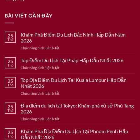
BÀI VIẾT GẦN ĐÂY
Khám Phá Điểm Du Lịch Bắc Ninh Hấp Dẫn Năm
25
Th5
2026
ở
Chức năng bình luận bị tắt
Khám
Phá
Top Điểm Du Lịch Tại Pháp Hấp Dẫn Nhất 2026
25
Điểm
Th5
ở
Chức năng bình luận bị tắt
Du
Top
Lịch
Điểm
Top Địa Điểm Du Lịch Tại Kuala Lumpur Hấp Dẫn
Bắc
25
Du
Th5
Nhất 2026
Ninh
Lịch
Hấp
ở
Chức năng bình luận bị tắt
Tại
Dẫn
Top
Pháp
Năm
Địa
Địa điểm du lịch tại Tokyo: Khám phá xứ sở Phù Tang
Hấp
25
2026
Điểm
Dẫn
Th5
2026
Du
Nhất
ở
Chức năng bình luận bị tắt
Lịch
2026
Địa
Tại
điểm
Khám Phá Địa Điểm Du Lịch Tại Phnom Penh Hấp
Kuala
25
du
Lumpur
Th5
Dẫn Nhất 2026
lịch