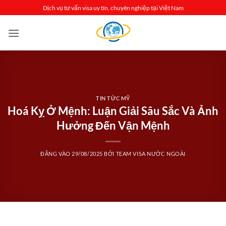
Bỏ
Dịch vụ tư vấn visa uy tín, chuyên nghiệp tại Việt Nam
qua
nội
dung
TIN TỨC MỸ
Hoá Kỵ Ở Mệnh: Luận Giải Sâu Sắc Và Ảnh
Hưởng Đến Vận Mệnh
ĐĂNG VÀO
29/08/2025
BỞI
TEAM VISA NƯỚC NGOÀI