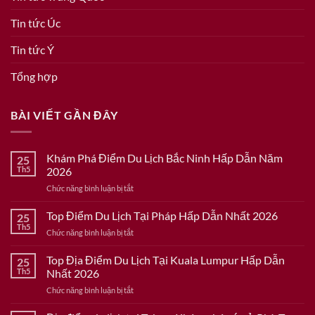
Tin tức Úc
Tin tức Ý
Tổng hợp
BÀI VIẾT GẦN ĐÂY
Khám Phá Điểm Du Lịch Bắc Ninh Hấp Dẫn Năm
25
Th5
2026
ở
Chức năng bình luận bị tắt
Khám
Phá
Top Điểm Du Lịch Tại Pháp Hấp Dẫn Nhất 2026
25
Điểm
Th5
ở
Chức năng bình luận bị tắt
Du
Top
Lịch
Điểm
Top Địa Điểm Du Lịch Tại Kuala Lumpur Hấp Dẫn
Bắc
25
Du
Th5
Nhất 2026
Ninh
Lịch
Hấp
ở
Chức năng bình luận bị tắt
Tại
Dẫn
Top
Pháp
Năm
Địa