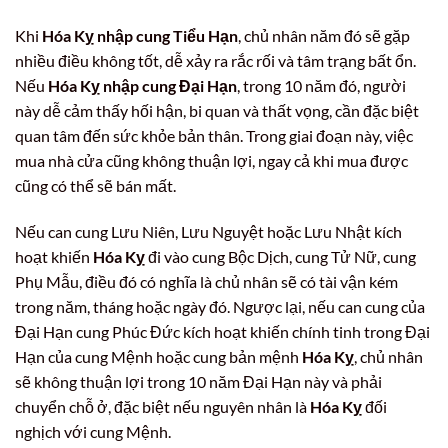
Khi
Hóa Kỵ nhập cung Tiểu Hạn
, chủ nhân năm đó sẽ gặp
nhiều điều không tốt, dễ xảy ra rắc rối và tâm trạng bất ổn.
Nếu
Hóa Kỵ nhập cung Đại Hạn
, trong 10 năm đó, người
này dễ cảm thấy hối hận, bi quan và thất vọng, cần đặc biệt
quan tâm đến sức khỏe bản thân. Trong giai đoạn này, việc
mua nhà cửa cũng không thuận lợi, ngay cả khi mua được
cũng có thể sẽ bán mất.
Nếu can cung Lưu Niên, Lưu Nguyệt hoặc Lưu Nhật kích
hoạt khiến
Hóa Kỵ
đi vào cung Bộc Dịch, cung Tử Nữ, cung
Phụ Mẫu, điều đó có nghĩa là chủ nhân sẽ có tài vận kém
trong năm, tháng hoặc ngày đó. Ngược lại, nếu can cung của
Đại Hạn cung Phúc Đức kích hoạt khiến chính tinh trong Đại
Hạn của cung Mệnh hoặc cung bản mệnh
Hóa Kỵ
, chủ nhân
sẽ không thuận lợi trong 10 năm Đại Hạn này và phải
chuyển chỗ ở, đặc biệt nếu nguyên nhân là
Hóa Kỵ
đối
nghịch với cung Mệnh.