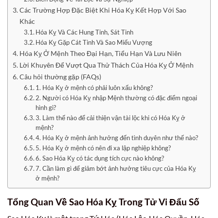
Các Trường Hợp Đặc Biệt Khi Hóa Kỵ Kết Hợp Với Sao
Khác
Hóa Kỵ Và Các Hung Tinh, Sát Tinh
Hóa Kỵ Gặp Cát Tinh Và Sao Miếu Vượng
Hóa Kỵ Ở Mệnh Theo Đại Hạn, Tiểu Hạn Và Lưu Niên
Lời Khuyên Để Vượt Qua Thử Thách Của Hóa Kỵ Ở Mệnh
Câu hỏi thường gặp (FAQs)
1. Hóa Kỵ ở mệnh có phải luôn xấu không?
2. Người có Hóa Kỵ nhập Mệnh thường có đặc điểm ngoại
hình gì?
3. Làm thế nào để cải thiện vận tài lộc khi có Hóa Kỵ ở
mệnh?
4. Hóa Kỵ ở mệnh ảnh hưởng đến tình duyên như thế nào?
5. Hóa Kỵ ở mệnh có nên đi xa lập nghiệp không?
6. Sao Hóa Kỵ có tác dụng tích cực nào không?
7. Cần làm gì để giảm bớt ảnh hưởng tiêu cực của Hóa Kỵ
ở mệnh?
Tổng Quan Về Sao Hóa Kỵ Trong Tử Vi Đẩu Số