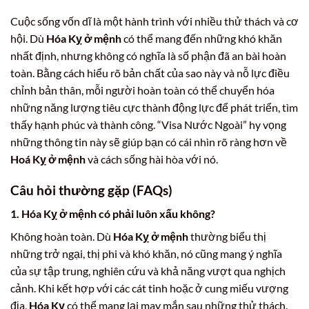
Cuộc sống vốn dĩ là một hành trình với nhiều thử thách và cơ
hội. Dù
Hóa Kỵ ở mệnh
có thể mang đến những khó khăn
nhất định, nhưng không có nghĩa là số phận đã an bài hoàn
toàn. Bằng cách hiểu rõ bản chất của sao này và nỗ lực điều
chỉnh bản thân, mỗi người hoàn toàn có thể chuyển hóa
những năng lượng tiêu cực thành động lực để phát triển, tìm
thấy hạnh phúc và thành công. “Visa Nước Ngoài” hy vọng
những thông tin này sẽ giúp bạn có cái nhìn rõ ràng hơn về
Hoá Kỵ ở mệnh
và cách sống hài hòa với nó.
Câu hỏi thường gặp (FAQs)
1. Hóa Kỵ ở mệnh có phải luôn xấu không?
Không hoàn toàn. Dù
Hóa Kỵ ở mệnh
thường biểu thị
những trở ngại, thị phi và khó khăn, nó cũng mang ý nghĩa
của sự tập trung, nghiên cứu và khả năng vượt qua nghịch
cảnh. Khi kết hợp với các cát tinh hoặc ở cung miếu vượng
địa,
Hóa Kỵ
có thể mang lại may mắn sau những thử thách.