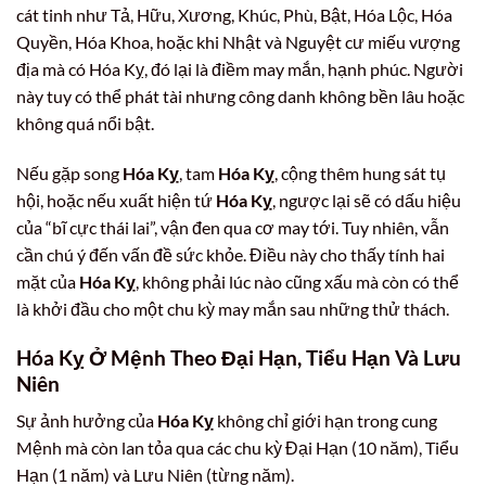
cát tinh như Tả, Hữu, Xương, Khúc, Phù, Bật, Hóa Lộc, Hóa
Quyền, Hóa Khoa, hoặc khi Nhật và Nguyệt cư miếu vượng
địa mà có Hóa Kỵ, đó lại là điềm may mắn, hạnh phúc. Người
này tuy có thể phát tài nhưng công danh không bền lâu hoặc
không quá nổi bật.
Nếu gặp song
Hóa Kỵ
, tam
Hóa Kỵ
, cộng thêm hung sát tụ
hội, hoặc nếu xuất hiện tứ
Hóa Kỵ
, ngược lại sẽ có dấu hiệu
của “bĩ cực thái lai”, vận đen qua cơ may tới. Tuy nhiên, vẫn
cần chú ý đến vấn đề sức khỏe. Điều này cho thấy tính hai
mặt của
Hóa Kỵ
, không phải lúc nào cũng xấu mà còn có thể
là khởi đầu cho một chu kỳ may mắn sau những thử thách.
Hóa Kỵ Ở Mệnh Theo Đại Hạn, Tiểu Hạn Và Lưu
Niên
Sự ảnh hưởng của
Hóa Kỵ
không chỉ giới hạn trong cung
Mệnh mà còn lan tỏa qua các chu kỳ Đại Hạn (10 năm), Tiểu
Hạn (1 năm) và Lưu Niên (từng năm).