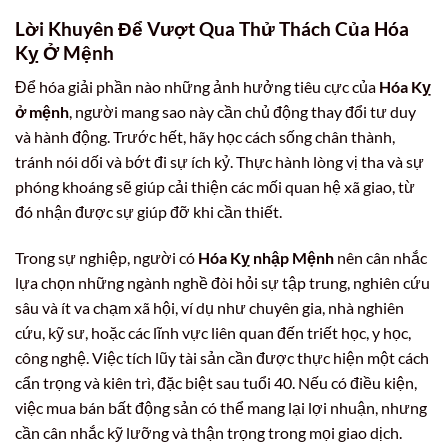
Lời Khuyên Để Vượt Qua Thử Thách Của Hóa
Kỵ Ở Mệnh
Để hóa giải phần nào những ảnh hưởng tiêu cực của
Hóa Kỵ
ở mệnh
, người mang sao này cần chủ động thay đổi tư duy
và hành động. Trước hết, hãy học cách sống chân thành,
tránh nói dối và bớt đi sự ích kỷ. Thực hành lòng vị tha và sự
phóng khoáng sẽ giúp cải thiện các mối quan hệ xã giao, từ
đó nhận được sự giúp đỡ khi cần thiết.
Trong sự nghiệp, người có
Hóa Kỵ nhập Mệnh
nên cân nhắc
lựa chọn những ngành nghề đòi hỏi sự tập trung, nghiên cứu
sâu và ít va chạm xã hội, ví dụ như chuyên gia, nhà nghiên
cứu, kỹ sư, hoặc các lĩnh vực liên quan đến triết học, y học,
công nghệ. Việc tích lũy tài sản cần được thực hiện một cách
cẩn trọng và kiên trì, đặc biệt sau tuổi 40. Nếu có điều kiện,
việc mua bán bất động sản có thể mang lại lợi nhuận, nhưng
cần cân nhắc kỹ lưỡng và thận trọng trong mọi giao dịch.