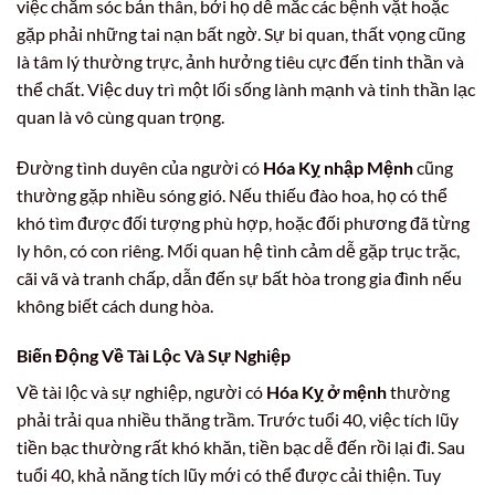
việc chăm sóc bản thân, bởi họ dễ mắc các bệnh vặt hoặc
gặp phải những tai nạn bất ngờ. Sự bi quan, thất vọng cũng
là tâm lý thường trực, ảnh hưởng tiêu cực đến tinh thần và
thể chất. Việc duy trì một lối sống lành mạnh và tinh thần lạc
quan là vô cùng quan trọng.
Đường tình duyên của người có
Hóa Kỵ nhập Mệnh
cũng
thường gặp nhiều sóng gió. Nếu thiếu đào hoa, họ có thể
khó tìm được đối tượng phù hợp, hoặc đối phương đã từng
ly hôn, có con riêng. Mối quan hệ tình cảm dễ gặp trục trặc,
cãi vã và tranh chấp, dẫn đến sự bất hòa trong gia đình nếu
không biết cách dung hòa.
Biến Động Về Tài Lộc Và Sự Nghiệp
Về tài lộc và sự nghiệp, người có
Hóa Kỵ ở mệnh
thường
phải trải qua nhiều thăng trầm. Trước tuổi 40, việc tích lũy
tiền bạc thường rất khó khăn, tiền bạc dễ đến rồi lại đi. Sau
tuổi 40, khả năng tích lũy mới có thể được cải thiện. Tuy