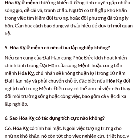
Hóa Kỵ ở mệnh
thường khiến đường tình duyên gặp nhiều
sóng gió, dễ cãi vã, tranh chấp. Người có thể gặp khó khăn
trong việc tìm kiếm đối tượng, hoặc đối phương đã từng ly
hôn. Cần học cách bao dung và thấu hiểu để duy trì mối quan
hệ.
5. Hóa Kỵ ở mệnh có nên đi xa lập nghiệp không?
Nếu can cung của Đại Hạn cung Phúc Đức kích hoạt khiến
chính tinh trong Đại Hạn của cung Mệnh hoặc cung bản
mệnh
Hóa Kỵ
, chủ nhân sẽ không thuận lợi trong 10 năm
Đại Hạn này và phải chuyển chỗ ở, đặc biệt nếu
Hóa Kỵ
đối
nghịch với cung Mệnh. Điều này có thể ám chỉ việc nên thay
đổi môi trường sống hoặc công việc, bao gồm cả việc đi xa
lập nghiệp.
6. Sao Hóa Kỵ có tác dụng tích cực nào không?
Có.
Hóa Kỵ
có tính hai mặt. Ngoài việc tượng trưng cho
những khó khăn, nó còn tốt cho việc nghiên cứu triết học, y