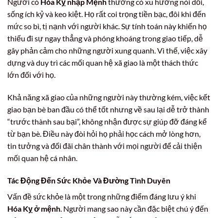
Người có
Hóa Kỵ nhập Mệnh
thường có xu hướng nói dối,
sống ích kỷ và keo kiệt. Họ rất coi trọng tiền bạc, đôi khi đến
mức so bì, tị nạnh với người khác. Sự tính toán này khiến họ
thiếu đi sự ngay thẳng và phóng khoáng trong giao tiếp, dễ
gây phản cảm cho những người xung quanh. Vì thế, việc xây
dựng và duy trì các mối quan hệ xã giao là một thách thức
lớn đối với họ.
Khả năng xã giao của những người này thường kém, việc kết
giao bạn bè ban đầu có thể tốt nhưng về sau lại dễ trở thành
“trước thành sau bại”, không nhận được sự giúp đỡ đáng kể
từ bạn bè. Điều này đòi hỏi họ phải học cách mở lòng hơn,
tin tưởng và đối đãi chân thành với mọi người để cải thiện
mối quan hệ cá nhân.
Tác Động Đến Sức Khỏe Và Đường Tình Duyên
Vấn đề sức khỏe là một trong những điểm đáng lưu ý khi
Hóa Kỵ ở mệnh
. Người mang sao này cần đặc biệt chú ý đến