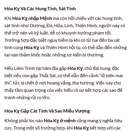
Hóa Kỵ Và Các Hung Tinh, Sát Tinh
Khi
Hóa Kỵ nhập Mệnh
mà còn hội chiếu với các hung tinh,
sát tinh như Dương, Đà, Hỏa, Linh, Thiên Hình, người này có
thể trở nên vô kỷ luật, dễ có khuynh hướng phạm tội.
Trường hợp đặc biệt nguy hiểm là khi có từ hai đến ba sát
tinh cùng
Hóa Kỵ
và Thiên Hình hội tụ, có thể dẫn đến những
tai nạn thảm khốc hoặc những sự kiện bi thương.
Nếu Liêm Trinh tại hãm địa gặp
Hóa Kỵ
, chủ đại hung, đặc
biệt nếu còn gặp Thất Sát, có thể dẫn đến cảnh “lộ biên mai
thi”, tức là chết ở nơi hoang vắng, tha hương. Việc này cho
thấy tầm quan trọng của việc hiểu rõ sự kết hợp các sao để
tránh những rủi ro lớn.
Hóa Kỵ Gặp Cát Tinh Và Sao Miếu Vượng
Không phải lúc nào
Hóa Kỵ ở mệnh
cũng mang ý nghĩa tiêu
cực. Trong một số trường hợp, khi
Hóa Kỵ
kết hợp với các