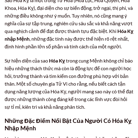
Sao Hóa Kỵ là một trong Tứ Hóa (Hóa Lộc, Hóa Quyền, Hóa
Khoa, Hóa Kỵ), đại diện cho sự biến động, trở ngại, thị phi, và
những điều không như ý muốn. Tuy nhiên, nó cũng mang ý
nghĩa của sự tập trung, nghiên cứu sâu sắc và khả năng vượt
qua nghịch cảnh để đạt được thành tựu đặc biệt. Khi
Hóa Kỵ
nhập Mệnh
, những đặc tính này được thể hiện rõ rệt nhất,
định hình phần lớn số phận và tính cách của một người.
Sự hiện diện của sao
Hóa Kỵ
trong cung Mệnh không chỉ báo
hiệu những thách thức mà còn là động lực để con người học
hỏi, trưởng thành và tìm kiếm con đường phù hợp với bản
thân. Một số chuyên gia Tử Vi cho rằng, nếu biết cách tận
dụng năng lượng của Hóa Kỵ, người mang sao này có thể đạt
được những thành công đáng kể trong các lĩnh vực đòi hỏi
sự tỉ mỉ, kiên trì và khả năng phân tích.
Những Đặc Điểm Nổi Bật Của Người Có Hóa Kỵ
Nhập Mệnh