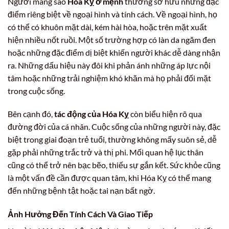
Người mang sao
Hóa Kỵ ở mệnh
thường sở hữu những đặc
điểm riêng biệt về ngoại hình và tính cách. Về ngoại hình, họ
có thể có khuôn mặt dài, kém hài hòa, hoặc trên mặt xuất
hiện nhiều nốt ruồi. Một số trường hợp có làn da ngăm đen
hoặc những đặc điểm dị biệt khiến người khác dễ dàng nhận
ra. Những dấu hiệu này đôi khi phản ánh những áp lực nội
tâm hoặc những trải nghiệm khó khăn mà họ phải đối mặt
trong cuộc sống.
Bên cạnh đó,
tác động của Hóa Kỵ
còn biểu hiện rõ qua
đường đời của cá nhân. Cuộc sống của những người này, đặc
biệt trong giai đoạn trẻ tuổi, thường không mấy suôn sẻ, dễ
gặp phải những trắc trở và thị phi. Mối quan hệ lục thân
cũng có thể trở nên bạc bẽo, thiếu sự gắn kết. Sức khỏe cũng
là một vấn đề cần được quan tâm, khi Hóa Kỵ có thể mang
đến những bệnh tật hoặc tai nạn bất ngờ.
Ảnh Hưởng Đến Tính Cách Và Giao Tiếp