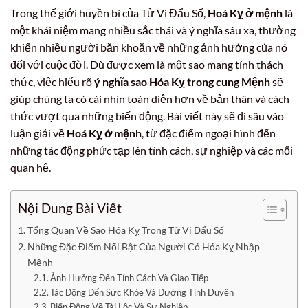
Trong thế giới huyền bí của Tử Vi Đẩu Số,
Hoá Kỵ ở mệnh
là
một khái niệm mang nhiều sắc thái và ý nghĩa sâu xa, thường
khiến nhiều người băn khoăn về những ảnh hưởng của nó
đối với cuộc đời. Dù được xem là một sao mang tính thách
thức, việc hiểu rõ
ý nghĩa sao Hóa Kỵ trong cung Mệnh
sẽ
giúp chúng ta có cái nhìn toàn diện hơn về bản thân và cách
thức vượt qua những biến động. Bài viết này sẽ đi sâu vào
luận giải về
Hoá Kỵ ở mệnh
, từ đặc điểm ngoại hình đến
những tác động phức tạp lên tính cách, sự nghiệp và các mối
quan hệ.
Nội Dung Bài Viết
Tổng Quan Về Sao Hóa Kỵ Trong Tử Vi Đẩu Số
Những Đặc Điểm Nổi Bật Của Người Có Hóa Kỵ Nhập
Mệnh
Ảnh Hưởng Đến Tính Cách Và Giao Tiếp
Tác Động Đến Sức Khỏe Và Đường Tình Duyên
Biến Động Về Tài Lộc Và Sự Nghiệp