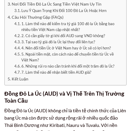
Nơi Đổi Tiền Đô La Úc Sang Tiền Việt Nam Uy Tín
Lưu Ý Quan Trọng Khi Đổi 100 Đô La Úc Hoặc Hơn
Câu Hỏi Thường Gặp (FAQs)
1. Làm thế nào để kiểm tra tỷ giá 100 đô la Úc bằng bao
nhiêu tiền Việt Nam cập nhật nhất?
2. Có cần giấy tờ gì khi đổi AUD sang VND không?
3. Tại sao tỷ giá đô la Úc lại thay đổi liên tục?
4. Nên đổi tiền Úc ở Việt Nam hay ở Úc sẽ có lợi hơn?
5. Ngoài tiền mặt, còn cách nào để chuyển tiền từ Úc về
Việt Nam?
6. Những rủi ro nào cần tránh khi đổi một trăm đô la Úc?
7. Làm thế nào để nhận biết tiền AUD giả?
Kết Luận
Đồng Đô La Úc (AUD) và Vị Thế Trên Thị Trường
Toàn Cầu
Đồng Đô la Úc (AUD) không chỉ là tiền tệ chính thức của Liên
bang Úc mà còn được sử dụng rộng rãi ở nhiều quốc đảo
Thái Bình Dương như Kiribati, Nauru và Tuvalu. Với nền