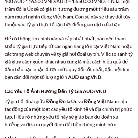
100 AUD * 16.500 VND/AUD = 1.650.000 VND. Tức là, một
trăm đô la Úc sẽ có giá trị tương đương một triệu sáu trăm
năm mươi nghìn đồng Việt Nam. Con số này sẽ thay đổi tùy
thuộc vào tỷ giá thực tế tại thời điểm giao dịch của bạn.
Để có thông tin chính xác và cập nhật nhất, bạn nên tham
khảo tỷ giá trực tiếp từ các ngân hàng lớn tại Việt Nam hoặc
các trang web chuyên về tỷ giá hối đoái uy tín. Việc so sánh tỷ
giá giữa các nguồn khác nhau cũng là một cách hiệu quả để
đảm bảo bạn nhận được mức quy đổi tốt nhất, đặc biệt khi
bạn cần đổi một số lượng lớn
AUD sang VND
.
Các Yếu Tố Ảnh Hưởng Đến Tỷ Giá AUD/VND
Tỷ giá hối đoái giữa
Đồng Đô la Úc
và
Đồng Việt Nam
chịu
tác động của một loạt các yếu tố kinh tế và địa chính trị phức
tạp. Hiểu rõ những yếu tố này sẽ giúp bạn dự đoán xu
hướng và đưa ra quyết định đổi tiền thông minh hơn.