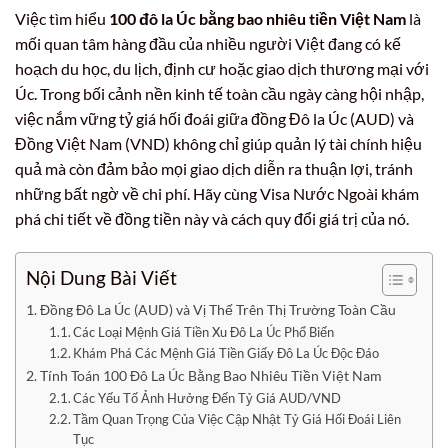
Việc tìm hiểu
100 đô la Úc bằng bao nhiêu tiền Việt Nam
là
mối quan tâm hàng đầu của nhiều người Việt đang có kế
hoạch du học, du lịch, định cư hoặc giao dịch thương mại với
Úc. Trong bối cảnh nền kinh tế toàn cầu ngày càng hội nhập,
việc nắm vững tỷ giá hối đoái giữa đồng Đô la Úc (AUD) và
Đồng Việt Nam (VND) không chỉ giúp quản lý tài chính hiệu
quả mà còn đảm bảo mọi giao dịch diễn ra thuận lợi, tránh
những bất ngờ về chi phí. Hãy cùng Visa Nước Ngoài khám
phá chi tiết về đồng tiền này và cách quy đổi giá trị của nó.
Nội Dung Bài Viết
Đồng Đô La Úc (AUD) và Vị Thế Trên Thị Trường Toàn Cầu
Các Loại Mệnh Giá Tiền Xu Đô La Úc Phổ Biến
Khám Phá Các Mệnh Giá Tiền Giấy Đô La Úc Độc Đáo
Tính Toán 100 Đô La Úc Bằng Bao Nhiêu Tiền Việt Nam
Các Yếu Tố Ảnh Hưởng Đến Tỷ Giá AUD/VND
Tầm Quan Trọng Của Việc Cập Nhật Tỷ Giá Hối Đoái Liên
Tục