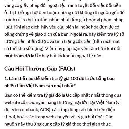
vàng có giấy phép đổi ngoại tệ. Tránh tuyệt đối việc đổi tiền
ở thị trường chợ đen hoặc những nơi không rõ nguồn gốc để
tránh rủi ro bị lừa đảo, nhận phải tiền giả hoặc vi phạm pháp
luật. Khi giao dịch, hãy yêu cầu biên lai hoặc hóa đơn để có
bằng chứng về giao dịch của bạn. Ngoài ra, hãy kiểm tra kỹ số
lượng tiền nhận được và tình trạng của tiền (tiền rách, nát
có thể khó sử dụng). Việc này giúp bạn yên tâm hơn khi đổi
một trăm đô la Úc
hay bất kỳ khoản ngoại tệ nào.
Câu Hỏi Thường Gặp (FAQs)
1. Làm thế nào để kiểm tra tỷ giá
100 đô la Úc bằng bao
nhiêu tiền Việt Nam
cập nhật nhất?
Bạn có thể kiểm tra tỷ giá
đô la Úc
cập nhật nhất thông qua
website của các ngân hàng thương mại lớn tại Việt Nam (ví
dụ: Vietcombank, ACB), các ứng dụng tài chính trên điện
thoại, hoặc các trang web chuyên về tỷ giá hối đoái. Các
nguồn này thường cung cấp tỷ giá theo thời gian thực.