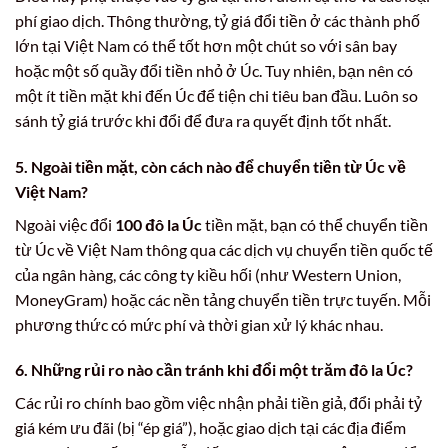
phí giao dịch. Thông thường, tỷ giá đổi tiền ở các thành phố
lớn tại Việt Nam có thể tốt hơn một chút so với sân bay
hoặc một số quầy đổi tiền nhỏ ở Úc. Tuy nhiên, bạn nên có
một ít tiền mặt khi đến Úc để tiện chi tiêu ban đầu. Luôn so
sánh tỷ giá trước khi đổi để đưa ra quyết định tốt nhất.
5. Ngoài tiền mặt, còn cách nào để chuyển tiền từ Úc về
Việt Nam?
Ngoài việc đổi
100 đô la Úc
tiền mặt, bạn có thể chuyển tiền
từ Úc về Việt Nam thông qua các dịch vụ chuyển tiền quốc tế
của ngân hàng, các công ty kiều hối (như Western Union,
MoneyGram) hoặc các nền tảng chuyển tiền trực tuyến. Mỗi
phương thức có mức phí và thời gian xử lý khác nhau.
6. Những rủi ro nào cần tránh khi đổi
một trăm đô la Úc
?
Các rủi ro chính bao gồm việc nhận phải tiền giả, đổi phải tỷ
giá kém ưu đãi (bị “ép giá”), hoặc giao dịch tại các địa điểm