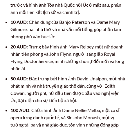
trước và hình ảnh Tòa nhà Quốc hội Úc ở mặt sau, phản
ánh mối liên kết lịch sử và chính trị.
10 AUD
: Chân dung của Banjo Paterson và Dame Mary
Gilmore, hai nhà thơ và nhà văn nổi tiếng, góp phần làm
phong phú văn học Úc.
20 AUD
: Trưng bày hình ảnh Mary Reibey, một nữ doanh
nhân tiên phong và John Flynn, người sáng lập Royal
Flying Doctor Service, minh chứng cho sự đổi mới và lòng
nhân ái.
50 AUD
: Đặc trưng bởi hình ảnh David Unaipon, một nhà
phát minh và nhà truyền giáo thổ dân, cùng với Edith
Cowan, người phụ nữ đầu tiên được bầu vào nghị viện
Úc, đại diện cho sự tiến bộ xã hội.
100 AUD
: Chứa hình ảnh Dame Nellie Melba, một ca sĩ
opera lừng danh quốc tế, và Sir John Monash, một vị
tướng tài ba và nhà giáo dục, tôn vinh những đóng góp