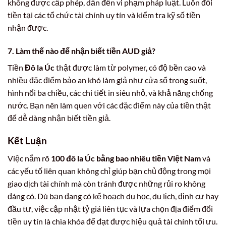
không được cấp phép, dẫn đến vi phạm pháp luật. Luôn đổi
tiền tại các tổ chức tài chính uy tín và kiểm tra kỹ số tiền
nhận được.
7. Làm thế nào để nhận biết tiền
AUD
giả?
Tiền
Đô la Úc
thật được làm từ polymer, có độ bền cao và
nhiều đặc điểm bảo an khó làm giả như cửa sổ trong suốt,
hình nổi ba chiều, các chi tiết in siêu nhỏ, và khả năng chống
nước. Bạn nên làm quen với các đặc điểm này của tiền thật
để dễ dàng nhận biết tiền giả.
Kết Luận
Việc nắm rõ
100 đô la Úc bằng bao nhiêu tiền Việt Nam
và
các yếu tố liên quan không chỉ giúp bạn chủ động trong mọi
giao dịch tài chính mà còn tránh được những rủi ro không
đáng có. Dù bạn đang có kế hoạch du học, du lịch, định cư hay
đầu tư, việc cập nhật tỷ giá liên tục và lựa chọn địa điểm đổi
tiền uy tín là chìa khóa để đạt được hiệu quả tài chính tối ưu.