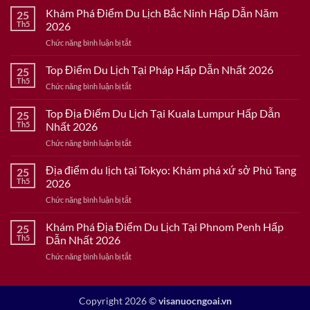
Khám Phá Điểm Du Lịch Bắc Ninh Hấp Dẫn Năm
25
Th5
2026
ở
Chức năng bình luận bị tắt
Khám
Phá
Top Điểm Du Lịch Tại Pháp Hấp Dẫn Nhất 2026
25
Điểm
Th5
ở
Chức năng bình luận bị tắt
Du
Top
Lịch
Điểm
Top Địa Điểm Du Lịch Tại Kuala Lumpur Hấp Dẫn
Bắc
25
Du
Th5
Nhất 2026
Ninh
Lịch
Hấp
ở
Chức năng bình luận bị tắt
Tại
Dẫn
Top
Pháp
Năm
Địa
Địa điểm du lịch tại Tokyo: Khám phá xứ sở Phù Tang
Hấp
25
2026
Điểm
Dẫn
Th5
2026
Du
Nhất
ở
Chức năng bình luận bị tắt
Lịch
2026
Địa
Tại
điểm
Khám Phá Địa Điểm Du Lịch Tại Phnom Penh Hấp
Kuala
25
du
Lumpur
Th5
Dẫn Nhất 2026
lịch
Hấp
ở
Chức năng bình luận bị tắt
tại
Dẫn
Khám
Tokyo:
Nhất
Phá
Khám
2026
Địa
phá
Copyright 2026 ©
visanuocngoai.vn
Điểm
xứ