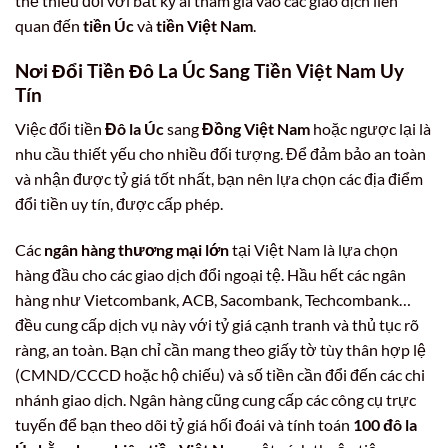
thể thiếu đối với bất kỳ ai tham gia vào các giao dịch liên
quan đến
tiền Úc
và
tiền Việt Nam
.
Nơi Đổi Tiền
Đô La Úc Sang Tiền Việt Nam
Uy
Tín
Việc đổi tiền
Đô la Úc
sang
Đồng Việt Nam
hoặc ngược lại là
nhu cầu thiết yếu cho nhiều đối tượng. Để đảm bảo an toàn
và nhận được tỷ giá tốt nhất, bạn nên lựa chọn các địa điểm
đổi tiền uy tín, được cấp phép.
Các
ngân hàng thương mại lớn
tại Việt Nam là lựa chọn
hàng đầu cho các giao dịch đổi ngoại tệ. Hầu hết các ngân
hàng như Vietcombank, ACB, Sacombank, Techcombank…
đều cung cấp dịch vụ này với tỷ giá cạnh tranh và thủ tục rõ
ràng, an toàn. Bạn chỉ cần mang theo giấy tờ tùy thân hợp lệ
(CMND/CCCD hoặc hộ chiếu) và số tiền cần đổi đến các chi
nhánh giao dịch. Ngân hàng cũng cung cấp các công cụ trực
tuyến để bạn theo dõi tỷ giá hối đoái và tính toán
100 đô la