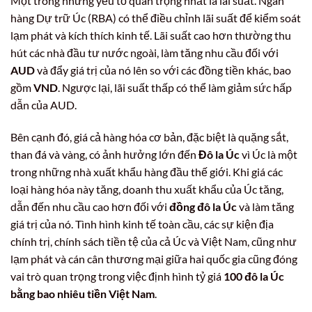
Một trong những yếu tố quan trọng nhất là lãi suất. Ngân
hàng Dự trữ Úc (RBA) có thể điều chỉnh lãi suất để kiểm soát
lạm phát và kích thích kinh tế. Lãi suất cao hơn thường thu
hút các nhà đầu tư nước ngoài, làm tăng nhu cầu đối với
AUD
và đẩy giá trị của nó lên so với các đồng tiền khác, bao
gồm
VND
. Ngược lại, lãi suất thấp có thể làm giảm sức hấp
dẫn của AUD.
Bên cạnh đó, giá cả hàng hóa cơ bản, đặc biệt là quặng sắt,
than đá và vàng, có ảnh hưởng lớn đến
Đô la Úc
vì Úc là một
trong những nhà xuất khẩu hàng đầu thế giới. Khi giá các
loại hàng hóa này tăng, doanh thu xuất khẩu của Úc tăng,
dẫn đến nhu cầu cao hơn đối với
đồng đô la Úc
và làm tăng
giá trị của nó. Tình hình kinh tế toàn cầu, các sự kiện địa
chính trị, chính sách tiền tệ của cả Úc và Việt Nam, cũng như
lạm phát và cán cân thương mại giữa hai quốc gia cũng đóng
vai trò quan trọng trong việc định hình tỷ giá
100 đô la Úc
bằng bao nhiêu tiền Việt Nam
.