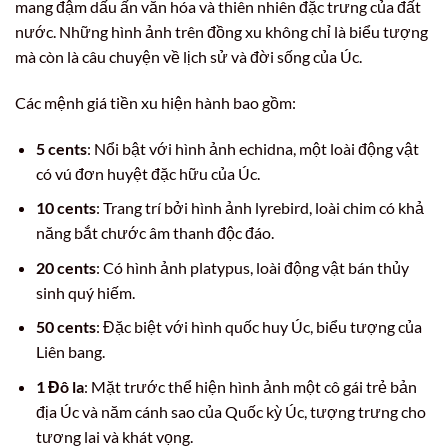
mang đậm dấu ấn văn hóa và thiên nhiên đặc trưng của đất
nước. Những hình ảnh trên đồng xu không chỉ là biểu tượng
mà còn là câu chuyện về lịch sử và đời sống của Úc.
Các mệnh giá tiền xu hiện hành bao gồm:
5 cents
: Nổi bật với hình ảnh echidna, một loài động vật
có vú đơn huyệt đặc hữu của Úc.
10 cents
: Trang trí bởi hình ảnh lyrebird, loài chim có khả
năng bắt chước âm thanh độc đáo.
20 cents
: Có hình ảnh platypus, loài động vật bán thủy
sinh quý hiếm.
50 cents
: Đặc biệt với hình quốc huy Úc, biểu tượng của
Liên bang.
1 Đô la
: Mặt trước thể hiện hình ảnh một cô gái trẻ bản
địa Úc và năm cánh sao của Quốc kỳ Úc, tượng trưng cho
tương lai và khát vọng.