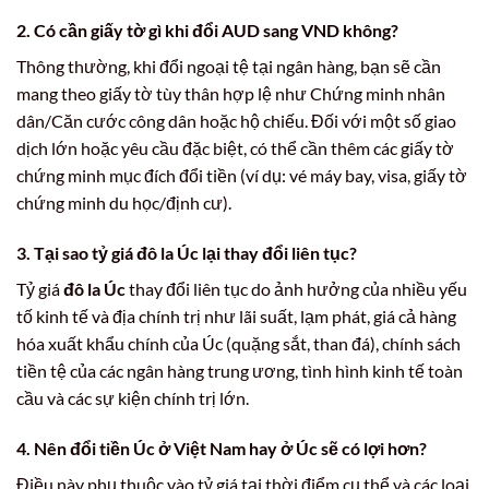
2. Có cần giấy tờ gì khi đổi
AUD sang VND
không?
Thông thường, khi đổi ngoại tệ tại ngân hàng, bạn sẽ cần
mang theo giấy tờ tùy thân hợp lệ như Chứng minh nhân
dân/Căn cước công dân hoặc hộ chiếu. Đối với một số giao
dịch lớn hoặc yêu cầu đặc biệt, có thể cần thêm các giấy tờ
chứng minh mục đích đổi tiền (ví dụ: vé máy bay, visa, giấy tờ
chứng minh du học/định cư).
3. Tại sao tỷ giá
đô la Úc
lại thay đổi liên tục?
Tỷ giá
đô la Úc
thay đổi liên tục do ảnh hưởng của nhiều yếu
tố kinh tế và địa chính trị như lãi suất, lạm phát, giá cả hàng
hóa xuất khẩu chính của Úc (quặng sắt, than đá), chính sách
tiền tệ của các ngân hàng trung ương, tình hình kinh tế toàn
cầu và các sự kiện chính trị lớn.
4. Nên đổi
tiền Úc
ở Việt Nam hay ở Úc sẽ có lợi hơn?
Điều này phụ thuộc vào tỷ giá tại thời điểm cụ thể và các loại