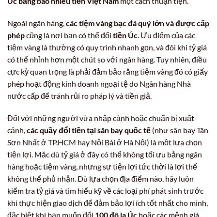
Úc bằng bao nhiêu tiền Việt Nam
một cách thuận tiện.
Ngoài ngân hàng,
các tiệm vàng bạc đá quý lớn và được cấp
phép
cũng là nơi bạn có thể đổi
tiền Úc
. Ưu điểm của các
tiệm vàng là thường có quy trình nhanh gọn, và đôi khi tỷ giá
có thể nhỉnh hơn một chút so với ngân hàng. Tuy nhiên, điều
cực kỳ quan trọng là phải đảm bảo rằng tiệm vàng đó có giấy
phép hoạt động kinh doanh ngoại tệ do Ngân hàng Nhà
nước cấp để tránh rủi ro pháp lý và tiền giả.
Đối với những người vừa nhập cảnh hoặc chuẩn bị xuất
cảnh,
các quầy đổi tiền tại sân bay quốc tế
(như sân bay Tân
Sơn Nhất ở TP.HCM hay Nội Bài ở Hà Nội) là một lựa chọn
tiện lợi. Mặc dù tỷ giá ở đây có thể không tối ưu bằng ngân
hàng hoặc tiệm vàng, nhưng sự tiện lợi tức thời là lợi thế
không thể phủ nhận. Dù lựa chọn địa điểm nào, hãy luôn
kiểm tra tỷ giá và tìm hiểu kỹ về các loại phí phát sinh trước
khi thực hiện giao dịch để đảm bảo lợi ích tốt nhất cho mình,
đặc biệt khi bạn muốn đổi
100 đô la Úc
hoặc các mệnh giá