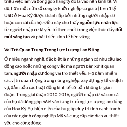
triệu việc làm và đóng góp hàng tỷ đô la vào nền kinh tế. Ví
dụ, hơn một nửa số công ty khởi nghiệp có giá trị trên 1 tỷ
USD ở Hoa Kỳ được thành lập bởi những người nhập cư
hoặc con cái của họ. Điều này cho thấy
nguồn lực nhân lực
từ người nhập cư là yếu tố then chốt trong việc thúc đẩy
đổi
mới sáng tạo
và phát triển kinh tế bền vững.
Vai Trò Quan Trọng Trong Lực Lượng Lao Động
Ở nhiều ngành nghề, đặc biệt là những ngành có nhu cầu lao
động cao hoặc những công việc mà người bản xứ ít quan
tâm,
người nhập cư
đóng vai trò thiết yếu. Họ đảm nhiệm
các vị trí quan trọng trong nông nghiệp, xây dựng, y tế và dịch
vụ, đảm bảo các hoạt động kinh tế cơ bản không bị gián
đoạn. Trong giai đoạn 2010-2016, người nhập cư và con cái
của họ đã đóng góp 66% vào tăng trưởng lực lượng lao động
của Hoa Kỳ. Sự hiện diện của họ giúp duy trì tính cạnh tranh
của các ngành công nghiệp Mỹ và cung cấp các dịch vụ thiết
yếu cho cộng đồng.