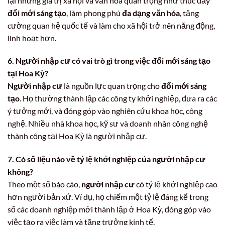
lại những giá trị xã hội và văn hóa quan trọng như thúc đẩy
đổi mới sáng tạo
, làm phong phú
đa dạng văn hóa
, tăng
cường quan hệ quốc tế và làm cho xã hội trở nên năng động,
linh hoạt hơn.
6. Người nhập cư có vai trò gì trong việc đổi mới sáng tạo
tại Hoa Kỳ?
Người nhập cư
là nguồn lực quan trọng cho
đổi mới sáng
tạo
. Họ thường thành lập các công ty khởi nghiệp, đưa ra các
ý tưởng mới, và đóng góp vào nghiên cứu khoa học, công
nghệ. Nhiều nhà khoa học, kỹ sư và doanh nhân công nghệ
thành công tại Hoa Kỳ là người nhập cư.
7. Có số liệu nào về tỷ lệ khởi nghiệp của người nhập cư
không?
Theo một số báo cáo,
người nhập cư
có tỷ lệ khởi nghiệp cao
hơn người bản xứ. Ví dụ, họ chiếm một tỷ lệ đáng kể trong
số các doanh nghiệp mới thành lập ở Hoa Kỳ, đóng góp vào
việc tạo ra việc làm và tăng trưởng kinh tế.