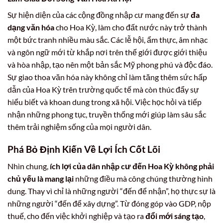
Sự hiện diện của các cộng đồng nhập cư mang đến sự
đa
dạng văn hóa
cho Hoa Kỳ, làm cho đất nước này trở thành
một bức tranh nhiều màu sắc. Các lễ hội, ẩm thực, âm nhạc
và ngôn ngữ mới từ khắp nơi trên thế giới được giới thiệu
và hòa nhập, tạo nên một bản sắc Mỹ phong phú và độc đáo.
Sự giao thoa văn hóa này không chỉ làm tăng thêm sức hấp
dẫn của Hoa Kỳ trên trường quốc tế mà còn thúc đẩy sự
hiểu biết và khoan dung trong xã hội. Việc học hỏi và tiếp
nhận những phong tục, truyền thống mới giúp làm sâu sắc
thêm trải nghiệm sống của mọi người dân.
Phá Bỏ Định Kiến Về Lợi Ích Cốt Lõi
Nhìn chung,
ích lợi của dân nhập cư đến Hoa Kỳ không phải
chủ yếu là mang lại
những điều mà công chúng thường hình
dung. Thay vì chỉ là những người “đến để nhận”, họ thực sự là
những người “đến để xây dựng”. Từ đóng góp vào GDP, nộp
thuế, cho đến việc khởi nghiệp và tạo ra
đổi mới sáng tạo
,