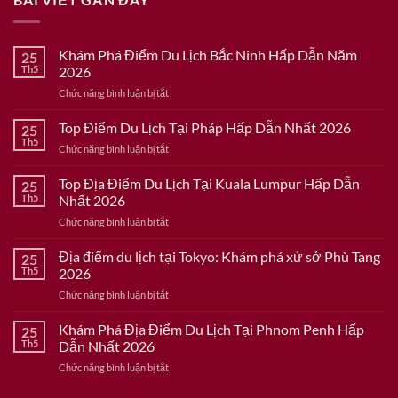
Khám Phá Điểm Du Lịch Bắc Ninh Hấp Dẫn Năm
25
Th5
2026
ở
Chức năng bình luận bị tắt
Khám
Phá
Top Điểm Du Lịch Tại Pháp Hấp Dẫn Nhất 2026
25
Điểm
Th5
ở
Chức năng bình luận bị tắt
Du
Top
Lịch
Điểm
Top Địa Điểm Du Lịch Tại Kuala Lumpur Hấp Dẫn
Bắc
25
Du
Th5
Nhất 2026
Ninh
Lịch
Hấp
ở
Chức năng bình luận bị tắt
Tại
Dẫn
Top
Pháp
Năm
Địa
Địa điểm du lịch tại Tokyo: Khám phá xứ sở Phù Tang
Hấp
25
2026
Điểm
Dẫn
Th5
2026
Du
Nhất
ở
Chức năng bình luận bị tắt
Lịch
2026
Địa
Tại
điểm
Khám Phá Địa Điểm Du Lịch Tại Phnom Penh Hấp
Kuala
25
du
Lumpur
Th5
Dẫn Nhất 2026
lịch
Hấp
ở
Chức năng bình luận bị tắt
tại
Dẫn
Khám
Tokyo:
Nhất
Phá