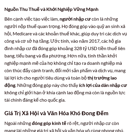
Nguồn Thu Thuế và Khởi Nghiệp Vững Mạnh
Bên cạnh việc tạo việc làm,
người nhập cư
còn là những
người nộp thuế quan trọng. Họ đóng góp vào quỹ an sinh xã
hội, Medicare và các khoản thuế khác, giúp duy trì các dịch vụ
công và cơ sở hạ tầng. Ước tính, vào năm 2017, các hộ gia
đình nhập cư đã đóng góp khoảng 328 tỷ USD tiền thuế liên
bang, tiểu bang và địa phương. Hơn nữa, tinh thần khởi
nghiệp mạnh mẽ của họ không chỉ tạo ra doanh nghiệp mà
còn thúc đẩy cạnh tranh, đổi mới sản phẩm và dịch vụ, mang
lại lợi ích cho người tiêu dùng và toàn bộ
thị trường lao
động
. Những đóng góp này cho thấy
ích lợi của dân nhập cư
không chỉ giới hạn ở khía cạnh lao động mà còn là nguồn lực
tài chính đáng kể cho quốc gia.
Giá Trị Xã Hội và Văn Hóa Khó Đong Đếm
Ngoài những
đóng góp kinh tế
rõ rệt, người nhập cư còn
mang lại những giá trị xã hội và văn hóa vô cùng phong phú,