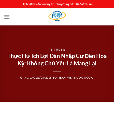
Bỏ
Dịch vụ tư vấn visa uy tín, chuyên nghiệp tại Việt Nam
qua
nội
dung
TIN TỨC MỸ
Thực Hư Ích Lợi Dân Nhập Cư Đến Hoa
Kỳ: Không Chủ Yếu Là Mang Lại
ĐĂNG VÀO
29/08/2025
BỞI
TEAM VISA NƯỚC NGOÀI