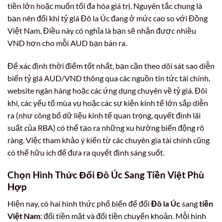
tiền lớn hoặc muốn tối đa hóa giá trị. Nguyên tắc chung là
bạn nên đổi khi tỷ giá Đô la Úc đang ở mức cao so với Đồng
Việt Nam. Điều này có nghĩa là bạn sẽ nhận được nhiều
VND hơn cho mỗi AUD bạn bán ra.
Để xác định thời điểm tốt nhất, bạn cần theo dõi sát sao diễn
biến tỷ giá AUD/VND thông qua các nguồn tin tức tài chính,
website ngân hàng hoặc các ứng dụng chuyên về tỷ giá. Đôi
khi, các yếu tố mùa vụ hoặc các sự kiện kinh tế lớn sắp diễn
ra (như công bố dữ liệu kinh tế quan trọng, quyết định lãi
suất của RBA) có thể tạo ra những xu hướng biến động rõ
ràng. Việc tham khảo ý kiến từ các chuyên gia tài chính cũng
có thể hữu ích để đưa ra quyết định sáng suốt.
Chọn Hình Thức Đổi Đô Úc Sang Tiền Việt Phù
Hợp
Hiện nay, có hai hình thức phổ biến để đổi
Đô la Úc
sang
tiền
Việt Nam
: đổi tiền mặt và đổi tiền chuyển khoản. Mỗi hình