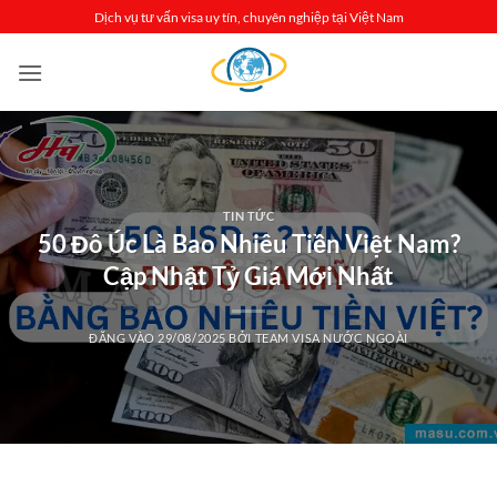
Bỏ
Dịch vụ tư vấn visa uy tín, chuyên nghiệp tại Việt Nam
qua
nội
dung
TIN TỨC
50 Đô Úc Là Bao Nhiêu Tiền Việt Nam?
Cập Nhật Tỷ Giá Mới Nhất
ĐĂNG VÀO
29/08/2025
BỞI
TEAM VISA NƯỚC NGOÀI