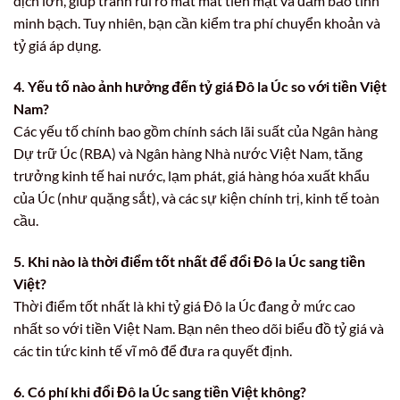
dịch lớn, giúp tránh rủi ro mất mát tiền mặt và đảm bảo tính
minh bạch. Tuy nhiên, bạn cần kiểm tra phí chuyển khoản và
tỷ giá áp dụng.
4. Yếu tố nào ảnh hưởng đến tỷ giá Đô la Úc so với tiền Việt
Nam?
Các yếu tố chính bao gồm chính sách lãi suất của Ngân hàng
Dự trữ Úc (RBA) và Ngân hàng Nhà nước Việt Nam, tăng
trưởng kinh tế hai nước, lạm phát, giá hàng hóa xuất khẩu
của Úc (như quặng sắt), và các sự kiện chính trị, kinh tế toàn
cầu.
5. Khi nào là thời điểm tốt nhất để đổi Đô la Úc sang tiền
Việt?
Thời điểm tốt nhất là khi tỷ giá Đô la Úc đang ở mức cao
nhất so với tiền Việt Nam. Bạn nên theo dõi biểu đồ tỷ giá và
các tin tức kinh tế vĩ mô để đưa ra quyết định.
6. Có phí khi đổi Đô la Úc sang tiền Việt không?