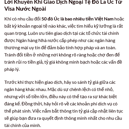
Lời Khuyên Khi Giao Dịch Ngoại Tệ Đô La Úc Từ
Visa Nước Ngoài
Khi có nhu cầu đổi
50 đô Úc là bao nhiêu tiền Việt Nam
hoặc
bất kỳ khoản ngoại tệ nào khác, việc tìm hiểu kỹ lưỡng là rất
quan trọng. Luôn ưu tiên giao dịch tại các tổ chức tài chính
được Ngân hàng Nhà nước cấp phép như các ngân hàng
thương mại uy tín để đảm bảo tính hợp pháp và an toàn.
Tránh đổi tiền ở những nơi không rõ ràng hoặc chợ đen để
tránh rủi ro tiền giả, tỷ giá không minh bạch hoặc các vấn đề
pháp lý.
Trước khi thực hiện giao dịch, hãy so sánh tỷ giá giữa các
ngân hàng khác nhau. Mặc dù sự chênh lệch có thể nhỏ,
nhưng với số tiền lớn, điều này có thể tạo ra sự khác biệt
đáng kể. Đồng thời, hãy hỏi rõ về các khoản phí dịch vụ có
thể phát sinh. Việc nắm bắt thông tin tỷ giá cập nhật liên tục
sẽ giúp bạn đưa ra quyết định thông minh nhất cho nhu cầu
tài chính của mình.