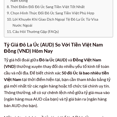
Nam Đồng
Thời Điểm Đổi Đô Úc Sang Tiền Việt Tốt Nhất
Chọn Hình Thức Đổi Đô Úc Sang Tiền Việt Phù Hợp
Lời Khuyên Khi Giao Dịch Ngoại Tệ Đô La Úc Từ Visa
Nước Ngoài
Câu Hỏi Thường Gặp (FAQs)
Tỷ Giá Đô La Úc (AUD) So Với Tiền Việt Nam
Đồng (VND) Hôm Nay
Tỷ giá hối đoái giữa
Đô la Úc (AUD)
và
Đồng Việt Nam
(VND)
thường xuyên thay đổi do nhiều yếu tố kinh tế toàn
cầu và nội địa. Để biết chính xác
50 đô Úc là bao nhiêu tiền
Việt Nam
tại thời điểm hiện tại, bạn cần tham khảo bảng tỷ
giá mới nhất từ các ngân hàng hoặc tổ chức tài chính uy tín.
Thông thường, sẽ có sự chênh lệch nhỏ giữa tỷ giá mua vào
(ngân hàng mua AUD của bạn) và tỷ giá bán ra (ngân hàng
bán AUD cho bạn).