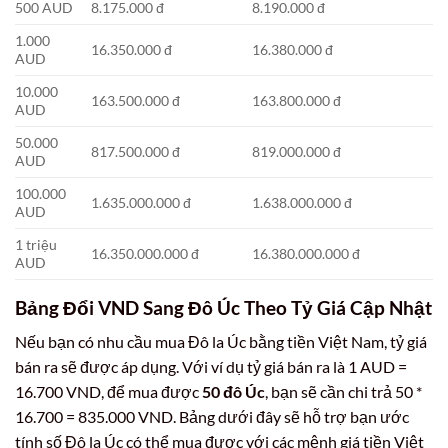
500 AUD
8.175.000 đ
8.190.000 đ
1.000
16.350.000 đ
16.380.000 đ
AUD
10.000
163.500.000 đ
163.800.000 đ
AUD
50.000
817.500.000 đ
819.000.000 đ
AUD
100.000
1.635.000.000 đ
1.638.000.000 đ
AUD
1 triệu
16.350.000.000 đ
16.380.000.000 đ
AUD
Bảng Đổi VND Sang Đô Úc Theo Tỷ Giá Cập Nhật
Nếu bạn có nhu cầu mua Đô la Úc bằng tiền Việt Nam, tỷ giá
bán ra sẽ được áp dụng. Với ví dụ tỷ giá bán ra là 1 AUD =
16.700 VND, để mua được
50 đô Úc
, bạn sẽ cần chi trả 50 *
16.700 = 835.000 VND. Bảng dưới đây sẽ hỗ trợ bạn ước
tính số Đô la Úc có thể mua được với các mệnh giá tiền Việt