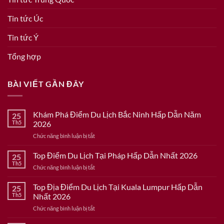
Tin tức Úc
Tin tức Ý
Tổng hợp
BÀI VIẾT GẦN ĐÂY
Khám Phá Điểm Du Lịch Bắc Ninh Hấp Dẫn Năm
25
Th5
2026
ở
Chức năng bình luận bị tắt
Khám
Phá
Top Điểm Du Lịch Tại Pháp Hấp Dẫn Nhất 2026
25
Điểm
Th5
ở
Chức năng bình luận bị tắt
Du
Top
Lịch
Điểm
Top Địa Điểm Du Lịch Tại Kuala Lumpur Hấp Dẫn
Bắc
25
Du
Th5
Nhất 2026
Ninh
Lịch
Hấp
ở
Chức năng bình luận bị tắt
Tại
Dẫn
Top
Pháp
Năm