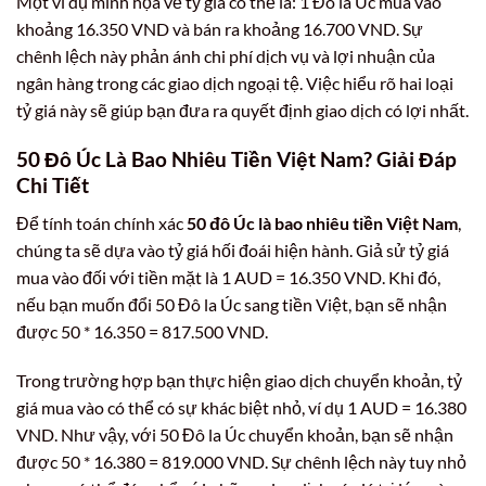
Một ví dụ minh họa về tỷ giá có thể là: 1 Đô la Úc mua vào
khoảng 16.350 VND và bán ra khoảng 16.700 VND. Sự
chênh lệch này phản ánh chi phí dịch vụ và lợi nhuận của
ngân hàng trong các giao dịch ngoại tệ. Việc hiểu rõ hai loại
tỷ giá này sẽ giúp bạn đưa ra quyết định giao dịch có lợi nhất.
50 Đô Úc Là Bao Nhiêu Tiền Việt Nam? Giải Đáp
Chi Tiết
Để tính toán chính xác
50 đô Úc là bao nhiêu tiền Việt Nam
,
chúng ta sẽ dựa vào tỷ giá hối đoái hiện hành. Giả sử tỷ giá
mua vào đối với tiền mặt là 1 AUD = 16.350 VND. Khi đó,
nếu bạn muốn đổi 50 Đô la Úc sang tiền Việt, bạn sẽ nhận
được 50 * 16.350 = 817.500 VND.
Trong trường hợp bạn thực hiện giao dịch chuyển khoản, tỷ
giá mua vào có thể có sự khác biệt nhỏ, ví dụ 1 AUD = 16.380
VND. Như vậy, với 50 Đô la Úc chuyển khoản, bạn sẽ nhận
được 50 * 16.380 = 819.000 VND. Sự chênh lệch này tuy nhỏ