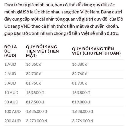
Dựa trên tỷ giá minh họa, bạn có thể dễ dàng quy đổi các
mệnh giá Đô la Úc khác nhau sang tiền Việt Nam. Bảng dưới
đây cung cấp một cái nhìn tổng quan về giá trị quy đổi của Đô
Úc sang VND theo cả hình thức tiền mặt và chuyển khoản,
giúp bạn ước tính nhanh chóng số tiền Việt sẽ nhận được.
ĐÔ LA
QUY ĐỔI SANG
QUY ĐỔI SANG TIỀN
ÚC
TIỀN VIỆT (TIỀN
VIỆT (CHUYỂN KHOẢN)
(AUD)
MẶT)
1 AUD
16.350 đ
16.380 đ
2 AUD
32.700 đ
32.760 đ
5 AUD
81.750 đ
81.900 đ
10 AUD
163.500 đ
163.800 đ
50 AUD
817.500 đ
819.000 đ
100 AUD
1.635.000 đ
1.638.000 đ
200 AUD
3.270.000 đ
3.276.000 đ