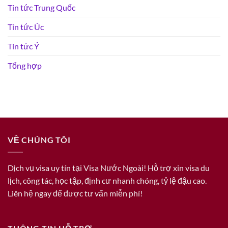
Tin tức Trung Quốc
Tin tức Úc
Tin tức Ý
Tổng hợp
VỀ CHÚNG TÔI
Dịch vụ visa uy tín tại Visa Nước Ngoài! Hỗ trợ xin visa du
lịch, công tác, học tập, định cư nhanh chóng, tỷ lệ đậu cao.
Liên hệ ngay để được tư vấn miễn phí!