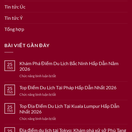
Tin tức Úc
Tin tức Ý
Tổng hợp
BÀI VIẾT GẦN ĐÂY
Khám Phá Điểm Du Lịch Bắc Ninh Hấp Dẫn Năm
25
Th5
2026
ở
Chức năng bình luận bị tắt
Khám
Phá
Top Điểm Du Lịch Tại Pháp Hấp Dẫn Nhất 2026
25
Điểm
Th5
ở
Chức năng bình luận bị tắt
Du
Top
Lịch
Điểm
Top Địa Điểm Du Lịch Tại Kuala Lumpur Hấp Dẫn
Bắc
25
Du
Th5
Nhất 2026
Ninh
Lịch
Hấp
ở
Chức năng bình luận bị tắt
Tại
Dẫn
Top
Pháp
Năm
Địa
Địa điểm du lịch tại Tokyo: Khám phá xứ sở Phù Tang
Hấp
25
2026