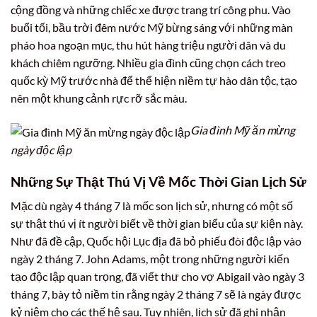
cộng đồng và những chiếc xe được trang trí công phu. Vào
buổi tối, bầu trời đêm nước Mỹ bừng sáng với những màn
pháo hoa ngoạn mục, thu hút hàng triệu người dân và du
khách chiêm ngưỡng. Nhiều gia đình cũng chọn cách treo
quốc kỳ Mỹ trước nhà để thể hiện niềm tự hào dân tộc, tạo
nên một khung cảnh rực rỡ sắc màu.
Gia đình Mỹ ăn mừng
ngày độc lập
Những Sự Thật Thú Vị Về Mốc Thời Gian Lịch Sử
Mặc dù ngày 4 tháng 7 là mốc son lịch sử, nhưng có một số
sự thật thú vị ít người biết về thời gian biểu của sự kiện này.
Như đã đề cập, Quốc hội Lục địa đã bỏ phiếu đòi độc lập vào
ngày 2 tháng 7. John Adams, một trong những người kiến
tạo độc lập quan trọng, đã viết thư cho vợ Abigail vào ngày 3
tháng 7, bày tỏ niềm tin rằng ngày 2 tháng 7 sẽ là ngày được
kỷ niệm cho các thế hệ sau. Tuy nhiên, lịch sử đã ghi nhận