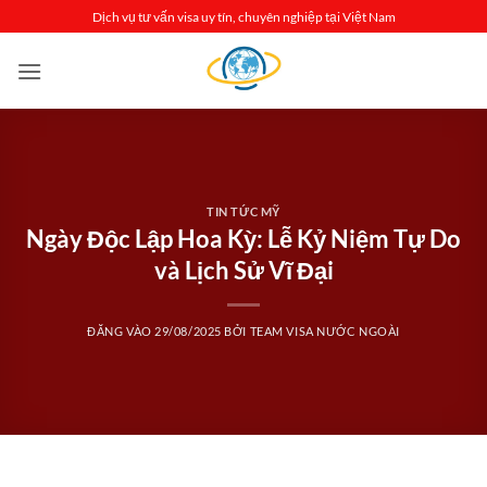
Bỏ
Dịch vụ tư vấn visa uy tín, chuyên nghiệp tại Việt Nam
qua
nội
dung
TIN TỨC MỸ
Ngày Độc Lập Hoa Kỳ: Lễ Kỷ Niệm Tự Do
và Lịch Sử Vĩ Đại
ĐĂNG VÀO
29/08/2025
BỞI
TEAM VISA NƯỚC NGOÀI