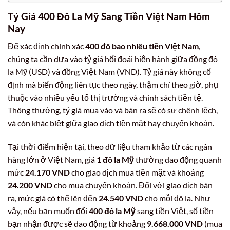
Tỷ Giá 400 Đô La Mỹ Sang Tiền Việt Nam Hôm
Nay
Để xác định chính xác
400 đô bao nhiêu tiền Việt Nam
,
chúng ta cần dựa vào tỷ giá hối đoái hiện hành giữa đồng đô
la Mỹ (USD) và đồng Việt Nam (VND). Tỷ giá này không cố
định mà biến động liên tục theo ngày, thậm chí theo giờ, phụ
thuộc vào nhiều yếu tố thị trường và chính sách tiền tệ.
Thông thường, tỷ giá mua vào và bán ra sẽ có sự chênh lệch,
và còn khác biệt giữa giao dịch tiền mặt hay chuyển khoản.
Tại thời điểm hiện tại, theo dữ liệu tham khảo từ các ngân
hàng lớn ở Việt Nam, giá
1 đô la Mỹ
thường dao động quanh
mức
24.170 VND
cho giao dịch mua tiền mặt và khoảng
24.200 VND
cho mua chuyển khoản. Đối với giao dịch bán
ra, mức giá có thể lên đến
24.540 VND
cho mỗi đô la. Như
vậy, nếu bạn muốn đổi
400 đô la Mỹ
sang tiền Việt, số tiền
bạn nhận được sẽ dao động từ khoảng
9.668.000 VND
(mua