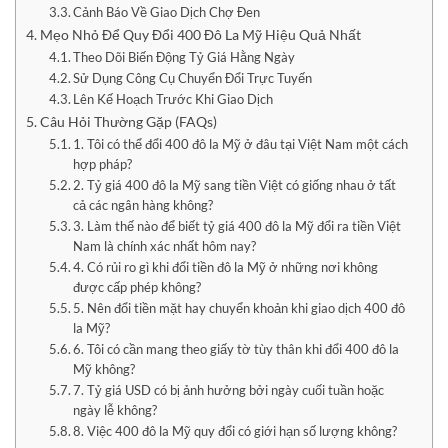
Cảnh Báo Về Giao Dịch Chợ Đen
Mẹo Nhỏ Để Quy Đổi 400 Đô La Mỹ Hiệu Quả Nhất
Theo Dõi Biến Động Tỷ Giá Hằng Ngày
Sử Dụng Công Cụ Chuyển Đổi Trực Tuyến
Lên Kế Hoạch Trước Khi Giao Dịch
Câu Hỏi Thường Gặp (FAQs)
1. Tôi có thể đổi 400 đô la Mỹ ở đâu tại Việt Nam một cách
hợp pháp?
2. Tỷ giá 400 đô la Mỹ sang tiền Việt có giống nhau ở tất
cả các ngân hàng không?
3. Làm thế nào để biết tỷ giá 400 đô la Mỹ đổi ra tiền Việt
Nam là chính xác nhất hôm nay?
4. Có rủi ro gì khi đổi tiền đô la Mỹ ở những nơi không
được cấp phép không?
5. Nên đổi tiền mặt hay chuyển khoản khi giao dịch 400 đô
la Mỹ?
6. Tôi có cần mang theo giấy tờ tùy thân khi đổi 400 đô la
Mỹ không?
7. Tỷ giá USD có bị ảnh hưởng bởi ngày cuối tuần hoặc
ngày lễ không?
8. Việc 400 đô la Mỹ quy đổi có giới hạn số lượng không?