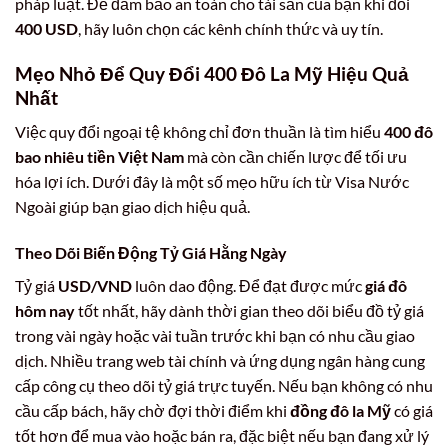
pháp luật. Để đảm bảo an toàn cho tài sản của bạn khi đổi
400 USD
, hãy luôn chọn các kênh chính thức và uy tín.
Mẹo Nhỏ Để Quy Đổi 400 Đô La Mỹ Hiệu Quả
Nhất
Việc quy đổi ngoại tệ không chỉ đơn thuần là tìm hiểu
400 đô
bao nhiêu tiền Việt Nam
mà còn cần chiến lược để tối ưu
hóa lợi ích. Dưới đây là một số mẹo hữu ích từ Visa Nước
Ngoài giúp bạn giao dịch hiệu quả.
Theo Dõi Biến Động Tỷ Giá Hằng Ngày
Tỷ giá
USD/VND
luôn dao động. Để đạt được mức
giá đô
hôm nay
tốt nhất, hãy dành thời gian theo dõi biểu đồ tỷ giá
trong vài ngày hoặc vài tuần trước khi bạn có nhu cầu giao
dịch. Nhiều trang web tài chính và ứng dụng ngân hàng cung
cấp công cụ theo dõi tỷ giá trực tuyến. Nếu bạn không có nhu
cầu cấp bách, hãy chờ đợi thời điểm khi
đồng đô la Mỹ
có giá
tốt hơn để mua vào hoặc bán ra, đặc biệt nếu bạn đang xử lý