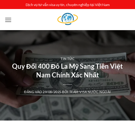
Bỏ
Dịch vụ tư vấn visa uy tín, chuyên nghiệp tại Việt Nam
qua
nội
dung
TIN TỨC
Quy Đổi 400 Đô La Mỹ Sang Tiền Việt
Nam Chính Xác Nhất
ĐĂNG VÀO
29/08/2025
BỞI
TEAM VISA NƯỚC NGOÀI