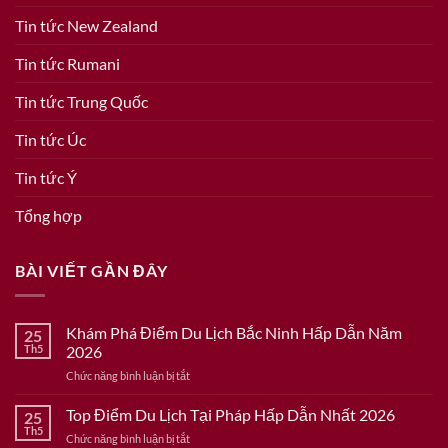
Tin tức New Zealand
Tin tức Rumani
Tin tức Trung Quốc
Tin tức Úc
Tin tức Ý
Tổng hợp
BÀI VIẾT GẦN ĐÂY
Khám Phá Điểm Du Lịch Bắc Ninh Hấp Dẫn Năm
25
Th5
2026
ở
Chức năng bình luận bị tắt
Khám
Phá
Top Điểm Du Lịch Tại Pháp Hấp Dẫn Nhất 2026
25
Điểm
Th5
ở
Chức năng bình luận bị tắt
Du