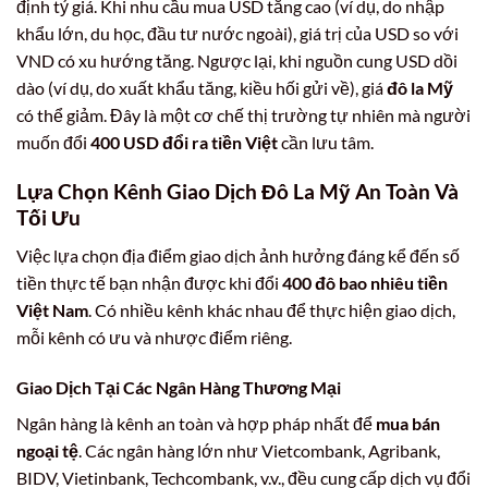
định tỷ giá. Khi nhu cầu mua USD tăng cao (ví dụ, do nhập
khẩu lớn, du học, đầu tư nước ngoài), giá trị của USD so với
VND có xu hướng tăng. Ngược lại, khi nguồn cung USD dồi
dào (ví dụ, do xuất khẩu tăng, kiều hối gửi về), giá
đô la Mỹ
có thể giảm. Đây là một cơ chế thị trường tự nhiên mà người
muốn đổi
400 USD đổi ra tiền Việt
cần lưu tâm.
Lựa Chọn Kênh Giao Dịch Đô La Mỹ An Toàn Và
Tối Ưu
Việc lựa chọn địa điểm giao dịch ảnh hưởng đáng kể đến số
tiền thực tế bạn nhận được khi đổi
400 đô bao nhiêu tiền
Việt Nam
. Có nhiều kênh khác nhau để thực hiện giao dịch,
mỗi kênh có ưu và nhược điểm riêng.
Giao Dịch Tại Các Ngân Hàng Thương Mại
Ngân hàng là kênh an toàn và hợp pháp nhất để
mua bán
ngoại tệ
. Các ngân hàng lớn như Vietcombank, Agribank,
BIDV, Vietinbank, Techcombank, v.v., đều cung cấp dịch vụ đổi