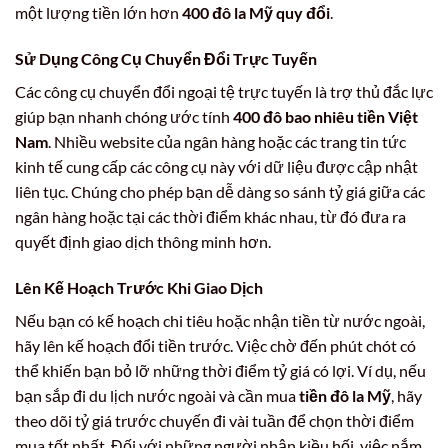
một lượng tiền lớn hơn
400 đô la Mỹ quy đổi
.
Sử Dụng Công Cụ Chuyển Đổi Trực Tuyến
Các công cụ chuyển đổi ngoại tệ trực tuyến là trợ thủ đắc lực
giúp bạn nhanh chóng ước tính
400 đô bao nhiêu tiền Việt
Nam
. Nhiều website của ngân hàng hoặc các trang tin tức
kinh tế cung cấp các công cụ này với dữ liệu được cập nhật
liên tục. Chúng cho phép bạn dễ dàng so sánh tỷ giá giữa các
ngân hàng hoặc tại các thời điểm khác nhau, từ đó đưa ra
quyết định giao dịch thông minh hơn.
Lên Kế Hoạch Trước Khi Giao Dịch
Nếu bạn có kế hoạch chi tiêu hoặc nhận tiền từ nước ngoài,
hãy lên kế hoạch đổi tiền trước. Việc chờ đến phút chót có
thể khiến bạn bỏ lỡ những thời điểm tỷ giá có lợi. Ví dụ, nếu
bạn sắp đi du lịch nước ngoài và cần mua
tiền đô la Mỹ
, hãy
theo dõi tỷ giá trước chuyến đi vài tuần để chọn thời điểm
mua tốt nhất. Đối với những người nhận kiều hối, việc nắm