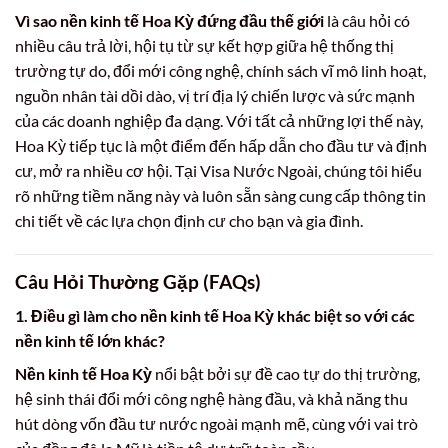
Vì sao nền kinh tế Hoa Kỳ đứng đầu thế giới
là câu hỏi có
nhiều câu trả lời, hội tụ từ sự kết hợp giữa hệ thống thị
trường tự do, đổi mới công nghệ, chính sách vĩ mô linh hoạt,
nguồn nhân tài dồi dào, vị trí địa lý chiến lược và sức mạnh
của các doanh nghiệp đa dạng. Với tất cả những lợi thế này,
Hoa Kỳ tiếp tục là một điểm đến hấp dẫn cho đầu tư và định
cư, mở ra nhiều cơ hội. Tại Visa Nước Ngoài, chúng tôi hiểu
rõ những tiềm năng này và luôn sẵn sàng cung cấp thông tin
chi tiết về các lựa chọn định cư cho bạn và gia đình.
Câu Hỏi Thường Gặp (FAQs)
1. Điều gì làm cho nền kinh tế Hoa Kỳ khác biệt so với các
nền kinh tế lớn khác?
Nền kinh tế Hoa Kỳ
nổi bật bởi sự đề cao tự do thị trường,
hệ sinh thái đổi mới công nghệ hàng đầu, và khả năng thu
hút dòng vốn đầu tư nước ngoài mạnh mẽ, cùng với vai trò