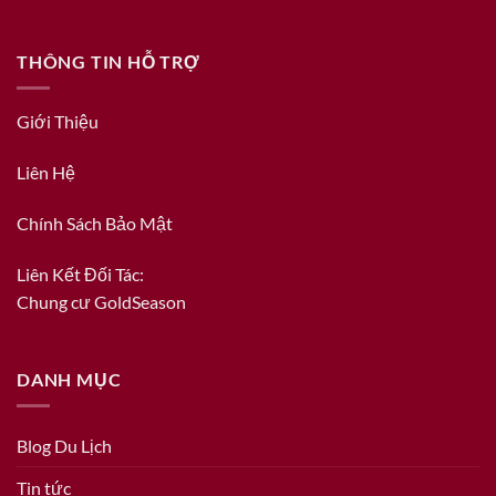
THÔNG TIN HỖ TRỢ
Giới Thiệu
Liên Hệ
Chính Sách Bảo Mật
Liên Kết Đối Tác:
Chung cư GoldSeason
DANH MỤC
Blog Du Lịch
Tin tức