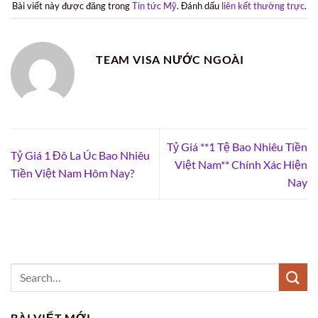
Bài viết này được đăng trong
Tin tức Mỹ
. Đánh dấu
liên kết thường trực
.
TEAM VISA NƯỚC NGOÀI
Tỷ Giá **1 Tệ Bao Nhiêu Tiền
Tỷ Giá 1 Đô La Úc Bao Nhiêu
Việt Nam** Chính Xác Hiện
Tiền Việt Nam Hôm Nay?
Nay
BÀI VIẾT MỚI