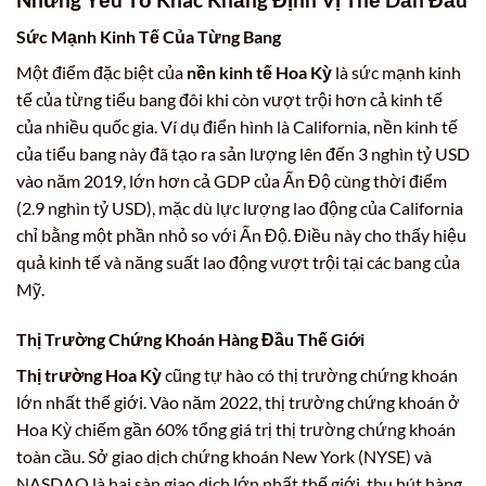
Sức Mạnh Kinh Tế Của Từng Bang
Một điểm đặc biệt của
nền kinh tế Hoa Kỳ
là sức mạnh kinh
tế của từng tiểu bang đôi khi còn vượt trội hơn cả kinh tế
của nhiều quốc gia. Ví dụ điển hình là California, nền kinh tế
của tiểu bang này đã tạo ra sản lượng lên đến 3 nghìn tỷ USD
vào năm 2019, lớn hơn cả GDP của Ấn Độ cùng thời điểm
(2.9 nghìn tỷ USD), mặc dù lực lượng lao động của California
chỉ bằng một phần nhỏ so với Ấn Độ. Điều này cho thấy hiệu
quả kinh tế và năng suất lao động vượt trội tại các bang của
Mỹ.
Thị Trường Chứng Khoán Hàng Đầu Thế Giới
Thị trường Hoa Kỳ
cũng tự hào có thị trường chứng khoán
lớn nhất thế giới. Vào năm 2022, thị trường chứng khoán ở
Hoa Kỳ chiếm gần 60% tổng giá trị thị trường chứng khoán
toàn cầu. Sở giao dịch chứng khoán New York (NYSE) và
NASDAQ là hai sàn giao dịch lớn nhất thế giới, thu hút hàng