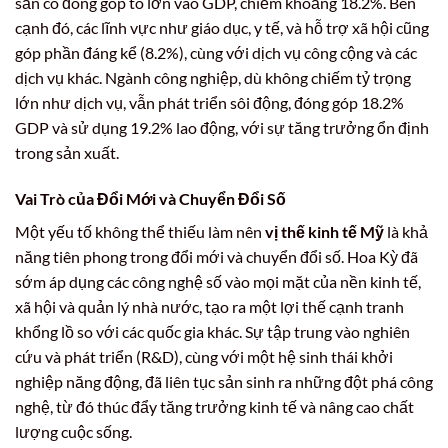
sản có đóng góp to lớn vào GDP, chiếm khoảng 18.2%. Bên
cạnh đó, các lĩnh vực như giáo dục, y tế, và hỗ trợ xã hội cũng
góp phần đáng kể (8.2%), cùng với dịch vụ công cộng và các
dịch vụ khác. Ngành công nghiệp, dù không chiếm tỷ trọng
lớn như dịch vụ, vẫn phát triển sôi động, đóng góp 18.2%
GDP và sử dụng 19.2% lao động, với sự tăng trưởng ổn định
trong sản xuất.
Vai Trò của Đổi Mới và Chuyển Đổi Số
Một yếu tố không thể thiếu làm nên
vị thế kinh tế Mỹ
là khả
năng tiên phong trong đổi mới và chuyển đổi số. Hoa Kỳ đã
sớm áp dụng các công nghệ số vào mọi mặt của nền kinh tế,
xã hội và quản lý nhà nước, tạo ra một lợi thế cạnh tranh
khổng lồ so với các quốc gia khác. Sự tập trung vào nghiên
cứu và phát triển (R&D), cùng với một hệ sinh thái khởi
nghiệp năng động, đã liên tục sản sinh ra những đột phá công
nghệ, từ đó thúc đẩy tăng trưởng kinh tế và nâng cao chất
lượng cuộc sống.