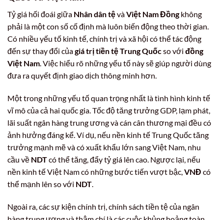
Tỷ giá hối đoái giữa
Nhân dân tệ
và
Việt Nam Đồng
không
phải là một con số cố định mà luôn biến động theo thời gian.
Có nhiều yếu tố kinh tế, chính trị và xã hội có thể tác động
đến sự thay đổi của
giá trị tiền tệ Trung Quốc
so với
đồng
Việt Nam
. Việc hiểu rõ những yếu tố này sẽ giúp người dùng
đưa ra quyết định giao dịch thông minh hơn.
Một trong những yếu tố quan trọng nhất là tình hình kinh tế
vĩ mô của cả hai quốc gia. Tốc độ tăng trưởng GDP, lạm phát,
lãi suất ngân hàng trung ương và cán cân thương mại đều có
ảnh hưởng đáng kể. Ví dụ, nếu nền kinh tế Trung Quốc tăng
trưởng mạnh mẽ và có xuất khẩu lớn sang Việt Nam, nhu
cầu về
NDT
có thể tăng, đẩy tỷ giá lên cao. Ngược lại, nếu
nền kinh tế Việt Nam có những bước tiến vượt bậc,
VNĐ
có
thể mạnh lên so với
NDT
.
Ngoài ra, các sự kiện chính trị, chính sách tiền tệ của ngân
hàng trung ương và thậm chí là các cuộc khủng hoảng toàn