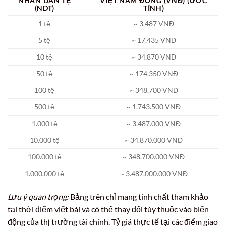
NHÂN DÂN TỆ
VIỆT NAM ĐỒNG (VNĐ) (ƯỚC
(NDT)
TÍNH)
1 tệ
~ 3.487 VNĐ
5 tệ
~ 17.435 VNĐ
10 tệ
~ 34.870 VNĐ
50 tệ
~ 174.350 VNĐ
100 tệ
~ 348.700 VNĐ
500 tệ
~ 1.743.500 VNĐ
1.000 tệ
~ 3.487.000 VNĐ
10.000 tệ
~ 34.870.000 VNĐ
100.000 tệ
~ 348.700.000 VNĐ
1.000.000 tệ
~ 3.487.000.000 VNĐ
Lưu ý quan trọng:
Bảng trên chỉ mang tính chất tham khảo
tại thời điểm viết bài và có thể thay đổi tùy thuộc vào biến
động của thị trường tài chính. Tỷ giá thực tế tại các điểm giao