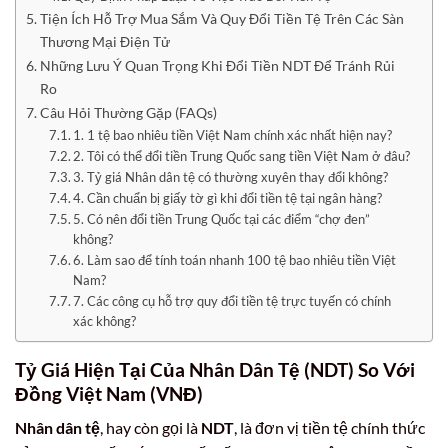
Tiện Ích Hỗ Trợ Mua Sắm Và Quy Đổi Tiền Tệ Trên Các Sàn
Thương Mại Điện Tử
Những Lưu Ý Quan Trọng Khi Đổi Tiền NDT Để Tránh Rủi
Ro
Câu Hỏi Thường Gặp (FAQs)
1. 1 tệ bao nhiêu tiền Việt Nam chính xác nhất hiện nay?
2. Tôi có thể đổi tiền Trung Quốc sang tiền Việt Nam ở đâu?
3. Tỷ giá Nhân dân tệ có thường xuyên thay đổi không?
4. Cần chuẩn bị giấy tờ gì khi đổi tiền tệ tại ngân hàng?
5. Có nên đổi tiền Trung Quốc tại các điểm “chợ đen”
không?
6. Làm sao để tính toán nhanh 100 tệ bao nhiêu tiền Việt
Nam?
7. Các công cụ hỗ trợ quy đổi tiền tệ trực tuyến có chính
xác không?
Tỷ Giá Hiện Tại Của
Nhân Dân Tệ
(NDT) So Với
Đồng Việt Nam
(VNĐ)
Nhân dân tệ
, hay còn gọi là
NDT
, là đơn vị tiền tệ chính thức