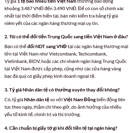
Tỷ giá
1 tệ bao nhiêu tiền Việt Nam
thường dao động
khoảng 3.487 VNĐ đến 3.490 VNĐ. Để có con số chính xác
nhất tại thời điểm hiện tại, bạn nên kiểm tra bảng tỷ giá
niêm yết của các ngân hàng thương mại uy tín.
2. Tôi có thể
đổi tiền Trung Quốc sang tiền Việt Nam
ở đâu?
Bạn có thể
đổi NDT sang VNĐ
tại các ngân hàng thương mại
lớn tại Việt Nam như Vietcombank, Techcombank,
Vietinbank, BIDV, hoặc các chi nhánh ngân hàng Trung Quốc
tại Việt Nam được cấp phép, cũng như các cửa hàng vàng
bạc đá quý có giấy phép kinh doanh ngoại tệ.
3. Tỷ giá
Nhân dân tệ
có thường xuyên thay đổi không?
Có, tỷ giá
Nhân dân tệ
so với
Việt Nam Đồng
biến động liên
tục theo ngày, thậm chí theo giờ, do ảnh hưởng của nhiều
yếu tố kinh tế, chính trị và thị trường.
4. Cần chuẩn bị giấy tờ gì khi
đổi tiền tệ
tại ngân hàng?