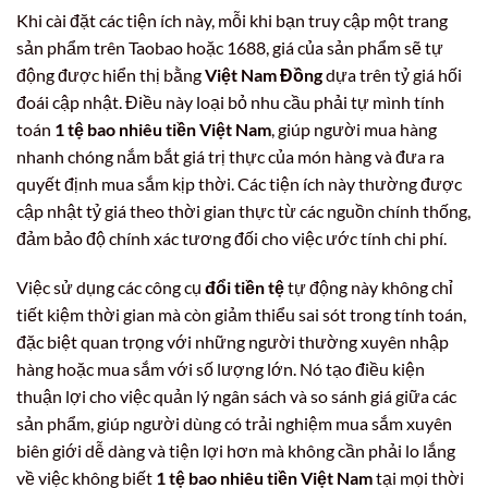
Khi cài đặt các tiện ích này, mỗi khi bạn truy cập một trang
sản phẩm trên Taobao hoặc 1688, giá của sản phẩm sẽ tự
động được hiển thị bằng
Việt Nam Đồng
dựa trên tỷ giá hối
đoái cập nhật. Điều này loại bỏ nhu cầu phải tự mình tính
toán
1 tệ bao nhiêu tiền Việt Nam
, giúp người mua hàng
nhanh chóng nắm bắt giá trị thực của món hàng và đưa ra
quyết định mua sắm kịp thời. Các tiện ích này thường được
cập nhật tỷ giá theo thời gian thực từ các nguồn chính thống,
đảm bảo độ chính xác tương đối cho việc ước tính chi phí.
Việc sử dụng các công cụ
đổi tiền tệ
tự động này không chỉ
tiết kiệm thời gian mà còn giảm thiểu sai sót trong tính toán,
đặc biệt quan trọng với những người thường xuyên nhập
hàng hoặc mua sắm với số lượng lớn. Nó tạo điều kiện
thuận lợi cho việc quản lý ngân sách và so sánh giá giữa các
sản phẩm, giúp người dùng có trải nghiệm mua sắm xuyên
biên giới dễ dàng và tiện lợi hơn mà không cần phải lo lắng
về việc không biết
1 tệ bao nhiêu tiền Việt Nam
tại mọi thời