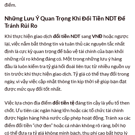
điểm.
Những Lưu Ý Quan Trọng Khi
Đổi Tiền NDT
Để
Tránh Rủi Ro
Khi thực hiện giao dịch
đổi tiền NDT
sang
VNĐ
hoặc ngược
lại, việc nắm bắt thông tin và tuân thủ các nguyên tắc nhất
định là cực kỳ quan trọng để bảo vệ tài chính của bạn khỏi
những rủi ro không đáng có. Một trong những lưu ý hàng
đầu là luôn kiểm tra tỷ giá hối đoái liên tục từ nhiều nguồn uy
tín trước khi thực hiện giao dịch. Tỷ giá có thể thay đổi trong
ngày, vì vậy việc cập nhật thông tin kịp thời sẽ giúp bạn đạt
được mức quy đổi tốt nhất.
Việc lựa chọn địa điểm
đổi tiền tệ
đáng tin cậy là yếu tố then
chốt. Ưu tiên các ngân hàng lớn hoặc các tổ chức tài chính
được Ngân hàng Nhà nước cấp phép hoạt động. Tránh xa các
điểm đổi tiền “chợ đen” hoặc cá nhân không rõ ràng, bởi họ
có thể đưa ra tỷ giá không minh bạch, thu phí cao bất hợp lý