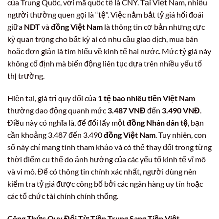
của Trung Quốc, với mã quốc tế là CNY. Tại Việt Nam, nhiều
người thường quen gọi là “tệ”. Việc nắm bắt tỷ giá hối đoái
giữa
NDT
và
đồng Việt Nam
là thông tin cơ bản nhưng cực
kỳ quan trọng cho bất kỳ ai có nhu cầu giao dịch, mua bán
hoặc đơn giản là tìm hiểu về kinh tế hai nước. Mức tỷ giá này
không cố định mà biến động liên tục dựa trên nhiều yếu tố
thị trường.
Hiện tại, giá trị quy đổi của
1 tệ bao nhiêu tiền Việt Nam
thường dao động quanh mức
3.487 VNĐ
đến
3.490 VNĐ
.
Điều này có nghĩa là, để đổi lấy một
đồng Nhân dân tệ
, bạn
cần khoảng 3.487 đến 3.490
đồng Việt Nam
. Tuy nhiên, con
số này chỉ mang tính tham khảo và có thể thay đổi trong từng
thời điểm cụ thể do ảnh hưởng của các yếu tố kinh tế vĩ mô
và vi mô. Để có thông tin chính xác nhất, người dùng nên
kiểm tra tỷ giá được công bố bởi các ngân hàng uy tín hoặc
các tổ chức tài chính chính thống.
Công Thức Quy Đổi Từ
Tiền Trung
Sang
Tiền Việt