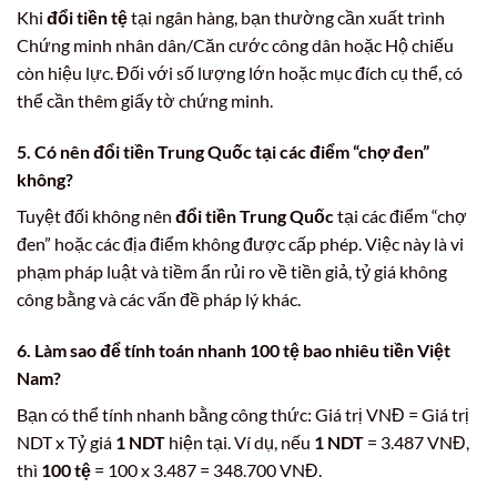
Khi
đổi tiền tệ
tại ngân hàng, bạn thường cần xuất trình
Chứng minh nhân dân/Căn cước công dân hoặc Hộ chiếu
còn hiệu lực. Đối với số lượng lớn hoặc mục đích cụ thể, có
thể cần thêm giấy tờ chứng minh.
5. Có nên
đổi tiền Trung Quốc
tại các điểm “chợ đen”
không?
Tuyệt đối không nên
đổi tiền Trung Quốc
tại các điểm “chợ
đen” hoặc các địa điểm không được cấp phép. Việc này là vi
phạm pháp luật và tiềm ẩn rủi ro về tiền giả, tỷ giá không
công bằng và các vấn đề pháp lý khác.
6. Làm sao để tính toán nhanh
100 tệ bao nhiêu tiền Việt
Nam
?
Bạn có thể tính nhanh bằng công thức: Giá trị VNĐ = Giá trị
NDT x Tỷ giá
1 NDT
hiện tại. Ví dụ, nếu
1 NDT
= 3.487 VNĐ,
thì
100 tệ
= 100 x 3.487 = 348.700 VNĐ.