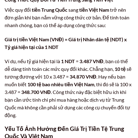
Việc quy đổi
tiền Trung Quốc
sang
tiền Việt Nam
trở nên
đơn giản khi bạn nắm vững công thức cơ bản. Để tính toán
nhanh chóng, bạn có thể áp dụng công thức sau:
Giá trị tiền Việt Nam (VNĐ) = Giá trị Nhân dân tệ (NDT) x
Tỷ giá hiện tại của 1 NDT
Ví dụ, nếu tỷ giá hiện tại là
1 NDT
=
3.487 VNĐ
, bạn có thể
dễ dàng tính toán các mức quy đổi khác. Chẳng hạn,
10 tệ
sẽ
tương đương với 10 x 3.487 =
34.870 VNĐ
. Hay nếu bạn
muốn biết
100 tệ bao nhiêu tiền Việt Nam
, thì đó sẽ là 100 x
3.487 =
348.700 VNĐ
. Công thức này đặc biệt hữu ích khi
bạn cần ước tính chi phí mua hàng hoặc dịch vụ từ Trung
Quốc mà không cần phải sử dụng các công cụ chuyển đổi tự
động.
Yếu Tố Ảnh Hưởng Đến
Giá Trị Tiền Tệ Trung
Quốc
Và Việt Nam