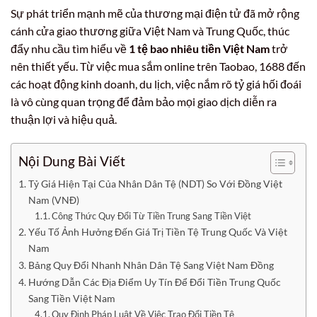
Sự phát triển mạnh mẽ của thương mại điện tử đã mở rộng
cánh cửa giao thương giữa Việt Nam và Trung Quốc, thúc
đẩy nhu cầu tìm hiểu về
1 tệ bao nhiêu tiền Việt Nam
trở
nên thiết yếu. Từ việc mua sắm online trên Taobao, 1688 đến
các hoạt động kinh doanh, du lịch, việc nắm rõ tỷ giá hối đoái
là vô cùng quan trọng để đảm bảo mọi giao dịch diễn ra
thuận lợi và hiệu quả.
Nội Dung Bài Viết
Tỷ Giá Hiện Tại Của Nhân Dân Tệ (NDT) So Với Đồng Việt
Nam (VNĐ)
Công Thức Quy Đổi Từ Tiền Trung Sang Tiền Việt
Yếu Tố Ảnh Hưởng Đến Giá Trị Tiền Tệ Trung Quốc Và Việt
Nam
Bảng Quy Đổi Nhanh Nhân Dân Tệ Sang Việt Nam Đồng
Hướng Dẫn Các Địa Điểm Uy Tín Để Đổi Tiền Trung Quốc
Sang Tiền Việt Nam
Quy Định Pháp Luật Về Việc Trao Đổi Tiền Tệ