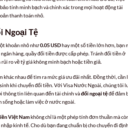
bảo tính minh bạch và chính xác trong mọi hoạt động tài
oản thanh toán nhỏ.
i Ngoại Tệ
 một khoản nhỏ như
0.05 USD
hay một số tiền lớn hơn, bạn 
ư ngân hàng, quầy đổi tiền được cấp phép. Tránh đổi tiền ở
rủi ro về tỷ giá không minh bạch hoặc tiền giả.
ểm khác nhau để tìm ra mức giá ưu đãi nhất. Đồng thời, cần 
 sinh khi chuyển đổi tiền. Với Visa Nước Ngoài, chúng tôi 
 thông tin liên quan đến tài chính và
đổi ngoại tệ
để đảm 
nh sống hoặc làm việc ở nước ngoài.
tiền Việt Nam
không chỉ là một phép tính đơn thuần mà còn
i nhập kinh tế. Cho dù bạn đang chuẩn bị cho chuyến đi địn