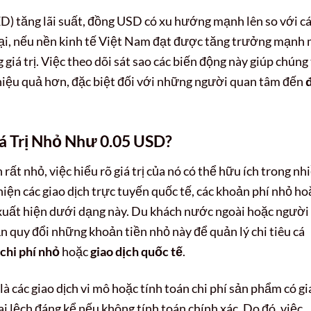
D) tăng lãi suất, đồng USD có xu hướng mạnh lên so với c
ại, nếu nền kinh tế Việt Nam đạt được tăng trưởng mạnh
 giá trị. Việc theo dõi sát sao các biến động này giúp chúng
 hiệu quả hơn, đặc biệt đối với những người quan tâm đến
á Trị Nhỏ Như 0.05 USD?
rất nhỏ, việc hiểu rõ giá trị của nó có thể hữu ích trong nh
iện các giao dịch trực tuyến quốc tế, các khoản phí nhỏ ho
ể xuất hiện dưới dạng này. Du khách nước ngoài hoặc người
 quy đổi những khoản tiền nhỏ này để quản lý chi tiêu cá
chi phí nhỏ
hoặc
giao dịch quốc tế
.
à các giao dịch vi mô hoặc tính toán chi phí sản phẩm có gi
 sai lệch đáng kể nếu không tính toán chính xác. Do đó, việc