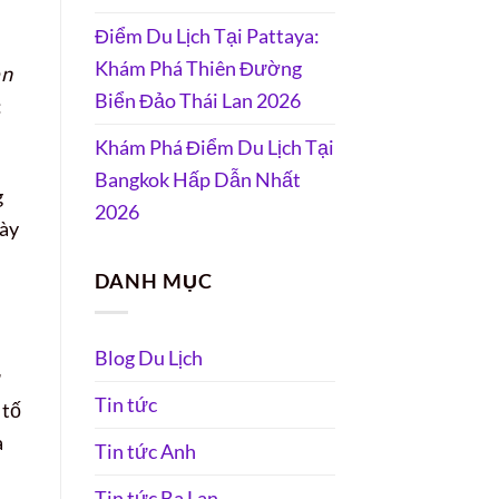
Điểm Du Lịch Tại Pattaya:
Khám Phá Thiên Đường
ền
Biển Đảo Thái Lan 2026
:
Khám Phá Điểm Du Lịch Tại
Bangkok Hấp Dẫn Nhất
g
2026
này
DANH MỤC
Blog Du Lịch
ừ
Tin tức
 tố
à
Tin tức Anh
Tin tức Ba Lan