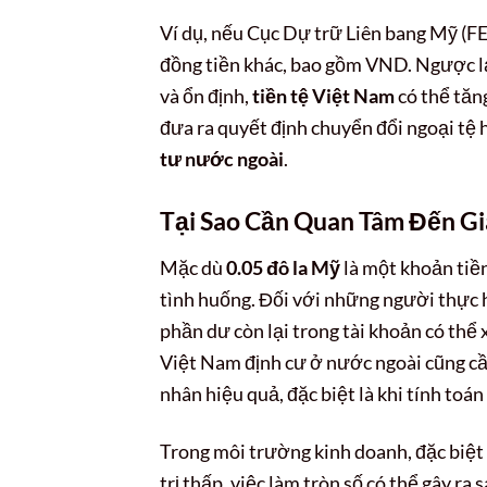
Ví dụ, nếu Cục Dự trữ Liên bang Mỹ (FE
đồng tiền khác, bao gồm VND. Ngược l
và ổn định,
tiền tệ Việt Nam
có thể tăng
đưa ra quyết định chuyển đổi ngoại tệ
tư nước ngoài
.
Tại Sao Cần Quan Tâm Đến Gi
Mặc dù
0.05 đô la Mỹ
là một khoản tiền 
tình huống. Đối với những người thực h
phần dư còn lại trong tài khoản có th
Việt Nam định cư ở nước ngoài cũng cần
nhân hiệu quả, đặc biệt là khi tính toán
Trong môi trường kinh doanh, đặc biệt l
trị thấp, việc làm tròn số có thể gây ra