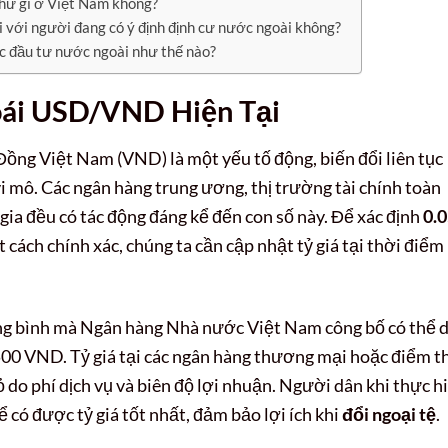
thứ gì ở Việt Nam không?
ối với người đang có ý định định cư nước ngoài không?
ệc đầu tư nước ngoài như thế nào?
oái USD/VND Hiện Tại
 Đồng Việt Nam (VND) là một yếu tố động, biến đổi liên tục
vi mô. Các ngân hàng trung ương, thị trường tài chính toàn
c gia đều có tác động đáng kể đến con số này. Để xác định
0.
 cách chính xác, chúng ta cần cập nhật tỷ giá tại thời điểm
trung bình mà Ngân hàng Nhà nước Việt Nam công bố có thể 
00 VND. Tỷ giá tại các ngân hàng thương mại hoặc điểm t
ỏ do phí dịch vụ và biên độ lợi nhuận. Người dân khi thực h
 có được tỷ giá tốt nhất, đảm bảo lợi ích khi
đổi ngoại tệ
.