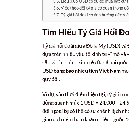
Liệu 0.05 USD có đủ để mua bất cứ 
Việc theo dõi tỷ giá có quan trọng đ
Tỷ giá hối đoái có ảnh hưởng đến vi
Tìm Hiểu Tỷ Giá Hối Đ
Tỷ giá hối đoái giữa Đô la Mỹ (USD) và
dựa trên nhiều yếu tố kinh tế vĩ mô và 
cầu và tình hình kinh tế của cả hai quố
USD bằng bao nhiêu tiền Việt Nam
một
quy đổi.
Ví dụ, vào thời điểm hiện tại, tỷ giá 
động quanh mức 1 USD = 24.000 – 24.5
đổi ngoại tệ có thể có sự chênh lệch nh
giao dịch nên tham khảo nhiều nguồn để