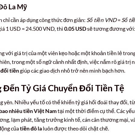
 Đô La Mỹ
ạn chỉ cần áp dụng công thức đơn giản:
Số tiền VND
=
Số ti
ỷ giá 1 USD = 24.500 VND, thì
0.05 USD
sẽ tương đương với
g với giá trị của một viên kẹo hoặc một khoản tiền lẻ tron
iên, trong một số ngữ cảnh nhất định, việc nắm rõ giá trị 
đổi tiền
giúp các giao dịch nhỏ trở nên minh bạch hơn.
Đến Tỷ Giá Chuyển Đổi Tiền Tệ
 yên. Nhiều yếu tố có thể khiến tỷ giá hối đoái thay đổi, t
bao nhiêu tiền Việt Nam
tại một thời điểm cụ thể. Các yếu
ơng, lạm phát, tăng trưởng kinh tế, cán cân thương mại, v
 động của
tiền đô la
luôn được theo dõi chặt chẽ.