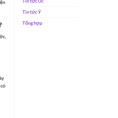
Tin tức Úc
iện
Tin tức Ý
Tổng hợp
?
ớc,
ày
 có