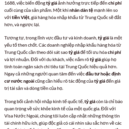
1688, việc biến động
tỷ giá
ảnh hưởng trực tiếp đến
chi phí
cuối cùng của sản phẩm. Một khi
nhân dân tệ
mạnh lên so
với
tiền Việt
, giá hàng hóa nhập khẩu từ Trung Quốc sẽ đắt
hơn, và ngược lại.
Tương tự, trong lĩnh vực đầu tư và kinh doanh,
tỷ giá
là một
yếu tố then chốt. Các doanh nghiệp nhập khẩu hàng hóa từ
Trung Quốc cần theo dõi sát sao
tỷ giá
để tối ưu hóa
chi phí
và lợi nhuận. Đối với du khách, việc nắm rõ
tỷ giá
giúp họ
tính toán ngân sách chi tiêu tại Trung Quốc hiệu quả hơn.
Ngay cả những người quan tâm đến việc
đầu tư hoặc định
cư nước ngoài
cũng cần hiểu rõ tác động của
tỷ giá
đến giá
trị tài sản và dòng tiền của họ.
Trong bối cảnh hội nhập kinh tế quốc tế,
tỷ giá
còn là chỉ báo
quan trọng về sức khỏe kinh tế của một quốc gia. Đối với
Visa Nước Ngoài, chúng tôi luôn cập nhật những thông tin
tài chính hữu ích, giúp độc giả có cái nhìn sâu sắc hơn về các