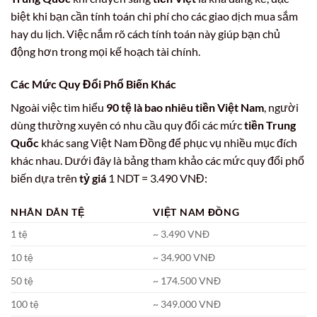
biệt khi bạn cần tính toán chi phí cho các giao dịch mua sắm
hay du lịch. Việc nắm rõ cách tính toán này giúp bạn chủ
động hơn trong mọi kế hoạch tài chính.
Các Mức Quy Đổi Phổ Biến Khác
Ngoài việc tìm hiểu
90 tệ là bao nhiêu tiền Việt Nam
, người
dùng thường xuyên có nhu cầu quy đổi các mức
tiền Trung
Quốc
khác sang Việt Nam Đồng để phục vụ nhiều mục đích
khác nhau. Dưới đây là bảng tham khảo các mức quy đổi phổ
biến dựa trên
tỷ giá
1 NDT = 3.490 VNĐ:
NHÂN DÂN TỆ
VIỆT NAM ĐỒNG
1 tệ
~ 3.490 VNĐ
10 tệ
~ 34.900 VNĐ
50 tệ
~ 174.500 VNĐ
100 tệ
~ 349.000 VNĐ