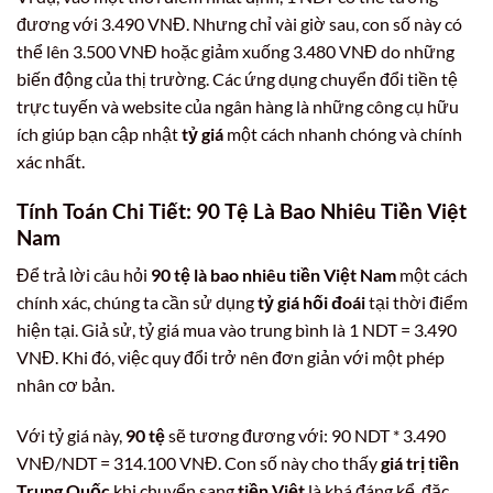
đương với 3.490 VNĐ. Nhưng chỉ vài giờ sau, con số này có
thể lên 3.500 VNĐ hoặc giảm xuống 3.480 VNĐ do những
biến động của thị trường. Các ứng dụng chuyển đổi tiền tệ
trực tuyến và website của ngân hàng là những công cụ hữu
ích giúp bạn cập nhật
tỷ giá
một cách nhanh chóng và chính
xác nhất.
Tính Toán Chi Tiết: 90 Tệ Là Bao Nhiêu Tiền Việt
Nam
Để trả lời câu hỏi
90 tệ là bao nhiêu tiền Việt Nam
một cách
chính xác, chúng ta cần sử dụng
tỷ giá hối đoái
tại thời điểm
hiện tại. Giả sử, tỷ giá mua vào trung bình là 1 NDT = 3.490
VNĐ. Khi đó, việc quy đổi trở nên đơn giản với một phép
nhân cơ bản.
Với tỷ giá này,
90 tệ
sẽ tương đương với: 90 NDT * 3.490
VNĐ/NDT = 314.100 VNĐ. Con số này cho thấy
giá trị tiền
Trung Quốc
khi chuyển sang
tiền Việt
là khá đáng kể, đặc