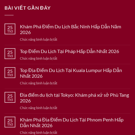
BÀI VIẾT GẦN ĐÂY
Khám Phá Điểm Du Lịch Bắc Ninh Hấp Dẫn Năm
25
Th5
2026
ở
Chức năng bình luận bị tắt
Khám
Phá
Top Điểm Du Lịch Tại Pháp Hấp Dẫn Nhất 2026
25
Điểm
Th5
ở
Chức năng bình luận bị tắt
Du
Top
Lịch
Điểm
Top Địa Điểm Du Lịch Tại Kuala Lumpur Hấp Dẫn
Bắc
25
Du
Th5
Nhất 2026
Ninh
Lịch
Hấp
ở
Chức năng bình luận bị tắt
Tại
Dẫn
Top
Pháp
Năm
Địa
Địa điểm du lịch tại Tokyo: Khám phá xứ sở Phù Tang
Hấp
25
2026
Điểm
Dẫn
Th5
2026
Du
Nhất
ở
Chức năng bình luận bị tắt
Lịch
2026
Địa
Tại
điểm
Khám Phá Địa Điểm Du Lịch Tại Phnom Penh Hấp
Kuala
25
du
Lumpur
Th5
Dẫn Nhất 2026
lịch
Hấp
ở
Chức năng bình luận bị tắt
tại
Dẫn