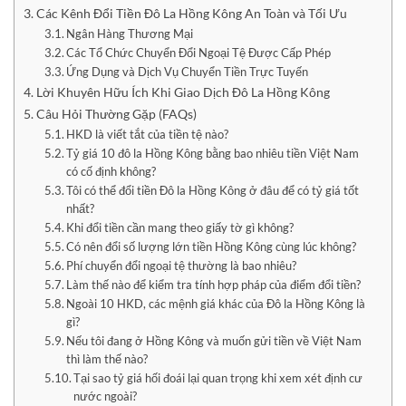
Các Kênh Đổi Tiền Đô La Hồng Kông An Toàn và Tối Ưu
Ngân Hàng Thương Mại
Các Tổ Chức Chuyển Đổi Ngoại Tệ Được Cấp Phép
Ứng Dụng và Dịch Vụ Chuyển Tiền Trực Tuyến
Lời Khuyên Hữu Ích Khi Giao Dịch Đô La Hồng Kông
Câu Hỏi Thường Gặp (FAQs)
HKD là viết tắt của tiền tệ nào?
Tỷ giá 10 đô la Hồng Kông bằng bao nhiêu tiền Việt Nam
có cố định không?
Tôi có thể đổi tiền Đô la Hồng Kông ở đâu để có tỷ giá tốt
nhất?
Khi đổi tiền cần mang theo giấy tờ gì không?
Có nên đổi số lượng lớn tiền Hồng Kông cùng lúc không?
Phí chuyển đổi ngoại tệ thường là bao nhiêu?
Làm thế nào để kiểm tra tính hợp pháp của điểm đổi tiền?
Ngoài 10 HKD, các mệnh giá khác của Đô la Hồng Kông là
gì?
Nếu tôi đang ở Hồng Kông và muốn gửi tiền về Việt Nam
thì làm thế nào?
Tại sao tỷ giá hối đoái lại quan trọng khi xem xét định cư
nước ngoài?