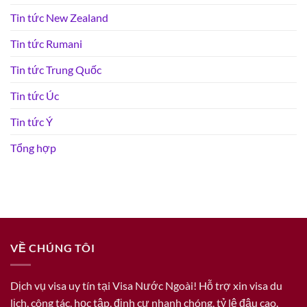
Tin tức New Zealand
Tin tức Rumani
Tin tức Trung Quốc
Tin tức Úc
Tin tức Ý
Tổng hợp
VỀ CHÚNG TÔI
Dịch vụ visa uy tín tại Visa Nước Ngoài! Hỗ trợ xin visa du
lịch, công tác, học tập, định cư nhanh chóng, tỷ lệ đậu cao.