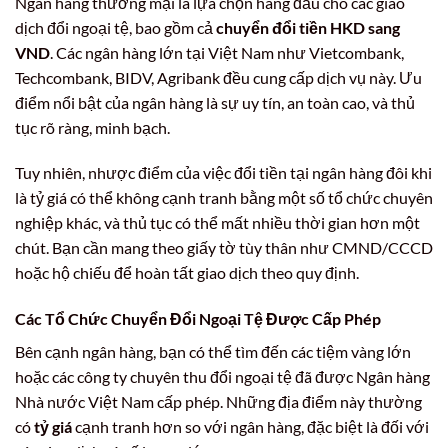
Ngân hàng thương mại là lựa chọn hàng đầu cho các giao
dịch đổi ngoại tệ, bao gồm cả
chuyển đổi tiền HKD sang
VND
. Các ngân hàng lớn tại Việt Nam như Vietcombank,
Techcombank, BIDV, Agribank đều cung cấp dịch vụ này. Ưu
điểm nổi bật của ngân hàng là sự uy tín, an toàn cao, và thủ
tục rõ ràng, minh bạch.
Tuy nhiên, nhược điểm của việc đổi tiền tại ngân hàng đôi khi
là tỷ giá có thể không cạnh tranh bằng một số tổ chức chuyên
nghiệp khác, và thủ tục có thể mất nhiều thời gian hơn một
chút. Bạn cần mang theo giấy tờ tùy thân như CMND/CCCD
hoặc hộ chiếu để hoàn tất giao dịch theo quy định.
Các Tổ Chức Chuyển Đổi Ngoại Tệ Được Cấp Phép
Bên cạnh ngân hàng, bạn có thể tìm đến các tiệm vàng lớn
hoặc các công ty chuyên thu đổi ngoại tệ đã được Ngân hàng
Nhà nước Việt Nam cấp phép. Những địa điểm này thường
có
tỷ giá
cạnh tranh hơn so với ngân hàng, đặc biệt là đối với