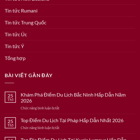
Tin tức Rumani
Tin tức Trung Quốc
Tin tức Úc
Tin tức Ý
Tổng hợp
BÀI VIẾT GẦN ĐÂY
Khám Phá Điểm Du Lịch Bắc Ninh Hấp Dẫn Năm
25
Th5
2026
ở
Chức năng bình luận bị tắt
Khám
Phá
Top Điểm Du Lịch Tại Pháp Hấp Dẫn Nhất 2026
25
Điểm
Th5
ở
Chức năng bình luận bị tắt
Du
Top
Lịch
Điểm
Top Địa Điểm Du Lịch Tại Kuala Lumpur Hấp Dẫn
Bắc