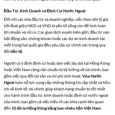
Đầu Tư, Kinh Doanh và Định Cư Nước Ngoài
Đối với các nhà đầu tư và doanh nghiệp, việc theo dõi tỷ giá
hối đoái giữa HKD và VND là yếu tố sống còn để tính toán
lợi nhuận và rủi ro. Các giao dịch xuyên biên giới, đầu tư vào
bất động sản, chứng khoán hoặc các dự án kinh doanh tại
một trong hai quốc gia đều yêu cầu sự chính xác trong quy
đổi
tiền tệ
.
Người có ý định định cư hoặc làm việc lâu dài tại Hồng Kông
hoặc Việt Nam cũng cần chuẩn bị kỹ lưỡng về tài chính, bao
gồm việc quy đổi tài sản và chi phí sinh hoạt.
Visa Nước
Ngoài
luôn nỗ lực cung cấp những thông tin cập nhật và hữu
ích về kinh tế, tài chính, giúp khách hàng chuẩn bị tốt nhất
cho hành trình đầu tư, kinh doanh hoặc định cư nước ngoài
của mình, bao gồm cả việc hiểu rõ các khía cạnh liên quan
đến
10 đô la Hồng Kông bằng bao nhiêu tiền Việt Nam
.