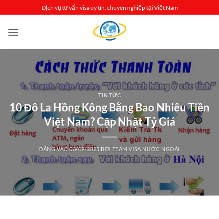
Bỏ
Dịch vụ tư vấn visa uy tín, chuyên nghiệp tại Việt Nam
qua
nội
dung
TIN TỨC
10 Đô La Hồng Kông Bằng Bao Nhiêu Tiền
Việt Nam? Cập Nhật Tỷ Giá
ĐĂNG VÀO
03/09/2025
BỞI
TEAM VISA NƯỚC NGOÀI