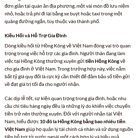
đơn giản tại quán ăn địa phương, một vài món đồ lưu niệm
nhỏ, hoặc trả phí đi lại bằng xe buýt hoặc taxi trong một
quãng đường ngắn, tùy thuộc vào thành phố.
Kiều Hối và Hỗ Trợ Gia Đình
Dòng kiều hối từ Hồng Kông về Việt Nam đóng vai trò quan
trọng trong việc hỗ trợ các gia đình. Người thân đang làm
việc tại Hồng Kông thường xuyên gửi
tiền Hồng Kông
về
cho gia đình ở Việt Nam. Trong trường hợp này, việc nắm
bắt tỷ giá quy đổi là cực kỳ cần thiết để đảm bảo số tiền gửi
về đạt giá trị tối đa cho người nhận.
Các dịp lễ tết, sự kiện quan trọng trong gia đình, hoặc nhu
cầu chi tiêu hàng ngày đều là những lý do khiến việc chuyển
tiền trở nên thường xuyên. Đối với người nhận tại Việt
Nam, hiểu được
10 đô la Hồng Kông bằng bao nhiêu tiền
Việt Nam
giúp họ quản lý tài chính cá nhân và sử dụng nguồn
tiền hỗ trợ từ nước ngoài một cách hợp lý và hiệu quả.