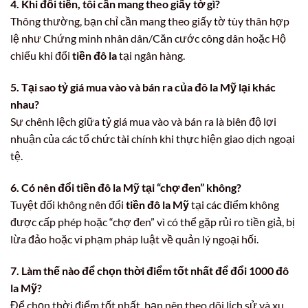
4. Khi đổi tiền, tôi cần mang theo giấy tờ gì?
Thông thường, bạn chỉ cần mang theo giấy tờ tùy thân hợp
lệ như Chứng minh nhân dân/Căn cước công dân hoặc Hộ
chiếu khi đổi
tiền đô la
tại ngân hàng.
5. Tại sao tỷ giá mua vào và bán ra của đô la Mỹ lại khác
nhau?
Sự chênh lệch giữa tỷ giá mua vào và bán ra là biên độ lợi
nhuận của các tổ chức tài chính khi thực hiện giao dịch ngoại
tệ.
6. Có nên đổi tiền đô la Mỹ tại “chợ đen” không?
Tuyệt đối không nên đổi
tiền đô la Mỹ
tại các điểm không
được cấp phép hoặc “chợ đen” vì có thể gặp rủi ro tiền giả, bị
lừa đảo hoặc vi phạm pháp luật về quản lý ngoại hối.
7. Làm thế nào để chọn thời điểm tốt nhất để đổi 1000 đô
la Mỹ?
Để chọn thời điểm tốt nhất, bạn nên theo dõi lịch sử và xu