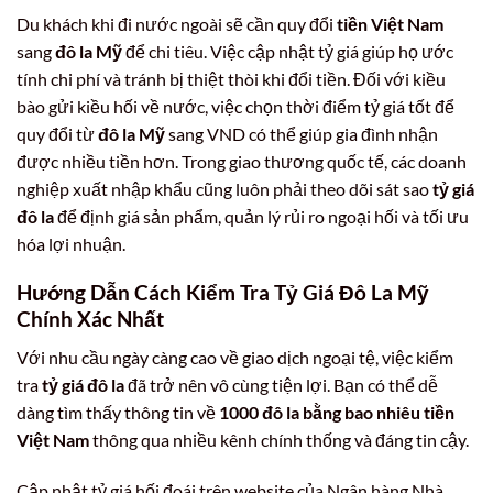
Du khách khi đi nước ngoài sẽ cần quy đổi
tiền Việt Nam
sang
đô la Mỹ
để chi tiêu. Việc cập nhật tỷ giá giúp họ ước
tính chi phí và tránh bị thiệt thòi khi đổi tiền. Đối với kiều
bào gửi kiều hối về nước, việc chọn thời điểm tỷ giá tốt để
quy đổi từ
đô la Mỹ
sang VND có thể giúp gia đình nhận
được nhiều tiền hơn. Trong giao thương quốc tế, các doanh
nghiệp xuất nhập khẩu cũng luôn phải theo dõi sát sao
tỷ giá
đô la
để định giá sản phẩm, quản lý rủi ro ngoại hối và tối ưu
hóa lợi nhuận.
Hướng Dẫn Cách Kiểm Tra Tỷ Giá
Đô La Mỹ
Chính Xác Nhất
Với nhu cầu ngày càng cao về giao dịch ngoại tệ, việc kiểm
tra
tỷ giá đô la
đã trở nên vô cùng tiện lợi. Bạn có thể dễ
dàng tìm thấy thông tin về
1000 đô la bằng bao nhiêu tiền
Việt Nam
thông qua nhiều kênh chính thống và đáng tin cậy.
Cập nhật tỷ giá hối đoái trên website của Ngân hàng Nhà