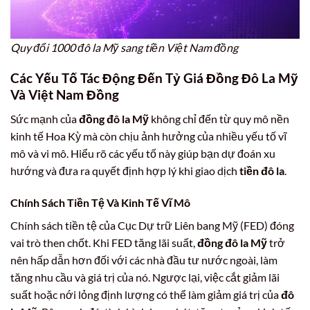
Quy đổi 1000 đô la Mỹ sang tiền Việt Nam đồng
Các Yếu Tố Tác Động Đến Tỷ Giá
Đồng Đô La Mỹ
Và Việt Nam Đồng
Sức mạnh của
đồng đô la Mỹ
không chỉ đến từ quy mô nền
kinh tế Hoa Kỳ mà còn chịu ảnh hưởng của nhiều yếu tố vĩ
mô và vi mô. Hiểu rõ các yếu tố này giúp bạn dự đoán xu
hướng và đưa ra quyết định hợp lý khi giao dịch
tiền đô la
.
Chính Sách Tiền Tệ Và Kinh Tế Vĩ Mô
Chính sách tiền tệ của Cục Dự trữ Liên bang Mỹ (FED) đóng
vai trò then chốt. Khi FED tăng lãi suất,
đồng đô la Mỹ
trở
nên hấp dẫn hơn đối với các nhà đầu tư nước ngoài, làm
tăng nhu cầu và giá trị của nó. Ngược lại, việc cắt giảm lãi
suất hoặc nới lỏng định lượng có thể làm giảm giá trị của
đô