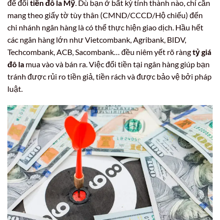
để đổi
tiền đô la Mỹ
. Dù bạn ở bất kỳ tỉnh thành nào, chỉ cần
mang theo giấy tờ tùy thân (CMND/CCCD/Hộ chiếu) đến
chi nhánh ngân hàng là có thể thực hiện giao dịch. Hầu hết
các ngân hàng lớn như Vietcombank, Agribank, BIDV,
Techcombank, ACB, Sacombank… đều niêm yết rõ ràng
tỷ giá
đô la
mua vào và bán ra. Việc đổi tiền tại ngân hàng giúp bạn
tránh được rủi ro tiền giả, tiền rách và được bảo vệ bởi pháp
luật.