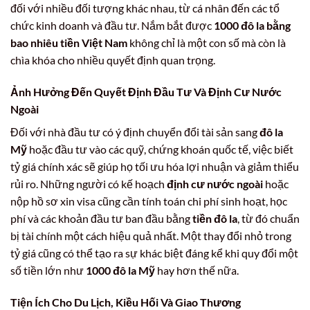
đối với nhiều đối tượng khác nhau, từ cá nhân đến các tổ
chức kinh doanh và đầu tư. Nắm bắt được
1000 đô la bằng
bao nhiêu tiền Việt Nam
không chỉ là một con số mà còn là
chìa khóa cho nhiều quyết định quan trọng.
Ảnh Hưởng Đến Quyết Định Đầu Tư Và Định Cư Nước
Ngoài
Đối với nhà đầu tư có ý định chuyển đổi tài sản sang
đô la
Mỹ
hoặc đầu tư vào các quỹ, chứng khoán quốc tế, việc biết
tỷ giá chính xác sẽ giúp họ tối ưu hóa lợi nhuận và giảm thiểu
rủi ro. Những người có kế hoạch
định cư nước ngoài
hoặc
nộp hồ sơ xin visa cũng cần tính toán chi phí sinh hoạt, học
phí và các khoản đầu tư ban đầu bằng
tiền đô la
, từ đó chuẩn
bị tài chính một cách hiệu quả nhất. Một thay đổi nhỏ trong
tỷ giá cũng có thể tạo ra sự khác biệt đáng kể khi quy đổi một
số tiền lớn như
1000 đô la Mỹ
hay hơn thế nữa.
Tiện Ích Cho Du Lịch, Kiều Hối Và Giao Thương