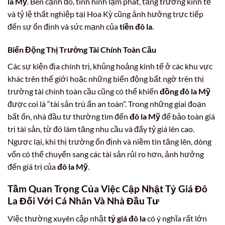
la Mỹ
. Bên cạnh đó, tình hình lạm phát, tăng trưởng kinh tế
và tỷ lệ thất nghiệp tại Hoa Kỳ cũng ảnh hưởng trực tiếp
đến sự ổn định và sức mạnh của
tiền đô la
.
Biến Động Thị Trường Tài Chính Toàn Cầu
Các sự kiện địa chính trị, khủng hoảng kinh tế ở các khu vực
khác trên thế giới hoặc những biến động bất ngờ trên thị
trường tài chính toàn cầu cũng có thể khiến
đồng đô la Mỹ
được coi là “tài sản trú ẩn an toàn”. Trong những giai đoạn
bất ổn, nhà đầu tư thường tìm đến
đô la Mỹ
để bảo toàn giá
trị tài sản, từ đó làm tăng nhu cầu và đẩy tỷ giá lên cao.
Ngược lại, khi thị trường ổn định và niềm tin tăng lên, dòng
vốn có thể chuyển sang các tài sản rủi ro hơn, ảnh hưởng
đến giá trị của
đô la Mỹ
.
Tầm Quan Trọng Của Việc Cập Nhật
Tỷ Giá Đô
La
Đối Với Cá Nhân Và Nhà Đầu Tư
Việc thường xuyên cập nhật
tỷ giá đô la
có ý nghĩa rất lớn