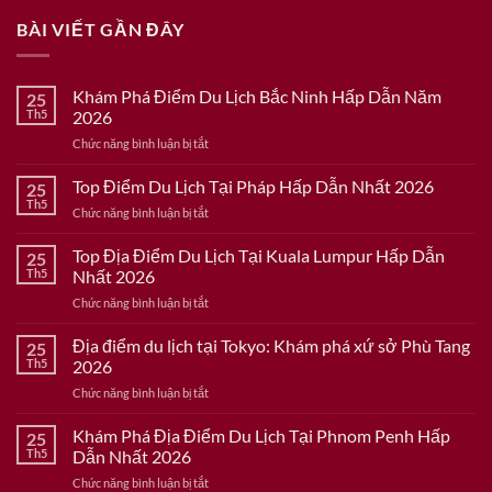
BÀI VIẾT GẦN ĐÂY
Khám Phá Điểm Du Lịch Bắc Ninh Hấp Dẫn Năm
25
Th5
2026
ở
Chức năng bình luận bị tắt
Khám
Phá
Top Điểm Du Lịch Tại Pháp Hấp Dẫn Nhất 2026
25
Điểm
Th5
ở
Chức năng bình luận bị tắt
Du
Top
Lịch
Điểm
Top Địa Điểm Du Lịch Tại Kuala Lumpur Hấp Dẫn
Bắc
25
Du
Th5
Nhất 2026
Ninh
Lịch
Hấp
ở
Chức năng bình luận bị tắt
Tại
Dẫn
Top
Pháp
Năm
Địa
Địa điểm du lịch tại Tokyo: Khám phá xứ sở Phù Tang
Hấp
25
2026
Điểm
Dẫn
Th5
2026
Du
Nhất
ở
Chức năng bình luận bị tắt
Lịch
2026
Địa
Tại
điểm
Khám Phá Địa Điểm Du Lịch Tại Phnom Penh Hấp
Kuala
25
du
Lumpur
Th5
Dẫn Nhất 2026
lịch
Hấp
ở
Chức năng bình luận bị tắt
tại
Dẫn