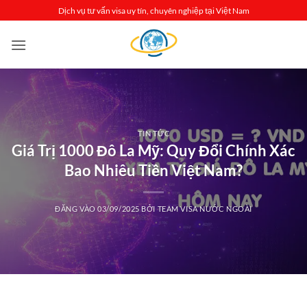
Bỏ
Dịch vụ tư vấn visa uy tín, chuyên nghiệp tại Việt Nam
qua
nội
dung
TIN TỨC
Giá Trị 1000 Đô La Mỹ: Quy Đổi Chính Xác
Bao Nhiêu Tiền Việt Nam?
ĐĂNG VÀO
03/09/2025
BỞI
TEAM VISA NƯỚC NGOÀI