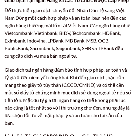
Giao Dịch Tại Ngân Hàng và Các Tổ Chức Được Cấp Phép
Để thực hiện giao dịch chuyển đổi Nhân Dân Tệ sang Việt
Nam Đồng một cách hợp pháp và an toàn, bạn nên đến các
ngân hàng thương mại lớn tại Việt Nam. Các ngân hàng như
Vietcombank, Vietinbank, BIDV, Techcombank, HDBank,
Eximbank, Indovina, LPBank, MB Bank, MSB, OCB,
PublicBank, Sacombank, Saigonbank, SHB và TPBank đều
cung cấp dịch vụ mua bán ngoại tệ.
Giao dịch tại ngân hàng đảm bảo tính hợp pháp, an toàn và
tỷ giá được niêm yết công khai. Khi đến giao dịch, bạn cần
mang theo giấy tờ tùy thân (CCCD/CMND) và có thể cần
một số giấy tờ chứng minh mục đích sử dụng ngoại tệ nếu số
tiền lớn. Mặc dù tỷ giá tại ngân hàng có thể không phải lúc
nào cũng là tốt nhất so với thị trường chợ đen, nhưng đây là
lựa chọn tối ưu về mặt pháp lý và an toàn cho tài sản của
bạn.