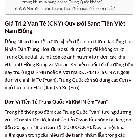
trọng khi mua hàng online Trung Quốc không?
9. Nên đổi 2 vạn tệ vào thời điểm nào để có lợi nhất?
Giá Trị 2 Vạn Tệ (CNY) Quy Đổi Sang Tiền Việt
Nam Đồng
Đồng Nhân Dân Tệ là đơn vị tiền tệ chính thức của Cộng hòa
Nhân Dân Trung Hoa, được sử dụng rộng rãi không chỉ ở
Trung Quốc đại lục mà còn có ảnh hưởng lớn đến các khu
vực như Hồng Kông và Macau. Ký hiệu quốc tế của đồng tiền
này thường là RMB hoặc ¥, với mã ISO-4217 là CNY. Ngoài
đơn vị chính là Tệ (Yuan), Trung Quốc còn sử dụng các đơn vị
nhỏ hơn như Hào (Jiao) và Xu (Fen).
Đơn Vị Tiền Tệ Trung Quốc và Khái Niệm “Vạn”
Trong hệ thống số đếm của Trung Quốc, “vạn” tương đương
với 10 nghìn. Do đó, khi nhắc đến
2 vạn tệ
, chúng ta đang nói
đến 20 nghìn Nhân Dân Tệ (20,000 CNY). Đây là một khái
niệm quan trọng cần hiểu rõ để tránh nhầm lẫn trong các