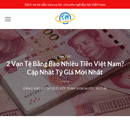
Bỏ
Dịch vụ tư vấn visa uy tín, chuyên nghiệp tại Việt Nam
qua
nội
dung
TIN TỨC
2 Vạn Tệ Bằng Bao Nhiêu Tiền Việt Nam?
Cập Nhật Tỷ Giá Mới Nhất
ĐĂNG VÀO
01/09/2025
BỞI
TEAM VISA NƯỚC NGOÀI