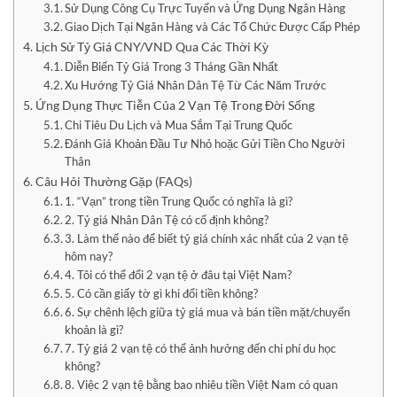
Sử Dụng Công Cụ Trực Tuyến và Ứng Dụng Ngân Hàng
Giao Dịch Tại Ngân Hàng và Các Tổ Chức Được Cấp Phép
Lịch Sử Tỷ Giá CNY/VND Qua Các Thời Kỳ
Diễn Biến Tỷ Giá Trong 3 Tháng Gần Nhất
Xu Hướng Tỷ Giá Nhân Dân Tệ Từ Các Năm Trước
Ứng Dụng Thực Tiễn Của 2 Vạn Tệ Trong Đời Sống
Chi Tiêu Du Lịch và Mua Sắm Tại Trung Quốc
Đánh Giá Khoản Đầu Tư Nhỏ hoặc Gửi Tiền Cho Người
Thân
Câu Hỏi Thường Gặp (FAQs)
1. “Vạn” trong tiền Trung Quốc có nghĩa là gì?
2. Tỷ giá Nhân Dân Tệ có cố định không?
3. Làm thế nào để biết tỷ giá chính xác nhất của 2 vạn tệ
hôm nay?
4. Tôi có thể đổi 2 vạn tệ ở đâu tại Việt Nam?
5. Có cần giấy tờ gì khi đổi tiền không?
6. Sự chênh lệch giữa tỷ giá mua và bán tiền mặt/chuyển
khoản là gì?
7. Tỷ giá 2 vạn tệ có thể ảnh hưởng đến chi phí du học
không?
8. Việc 2 vạn tệ bằng bao nhiêu tiền Việt Nam có quan