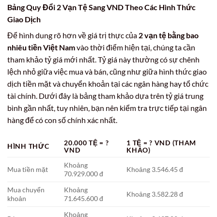
Bảng Quy Đổi 2 Vạn Tệ Sang VND Theo Các Hình Thức
Giao Dịch
Để hình dung rõ hơn về giá trị thực của
2 vạn tệ bằng bao
nhiêu tiền Việt Nam
vào thời điểm hiện tại, chúng ta cần
tham khảo tỷ giá mới nhất. Tỷ giá này thường có sự chênh
lệch nhỏ giữa việc mua và bán, cũng như giữa hình thức giao
dịch tiền mặt và chuyển khoản tại các ngân hàng hay tổ chức
tài chính. Dưới đây là bảng tham khảo dựa trên tỷ giá trung
bình gần nhất, tuy nhiên, bạn nên kiểm tra trực tiếp tại ngân
hàng để có con số chính xác nhất.
20.000 TỆ = ?
1 TỆ = ? VND (THAM
HÌNH THỨC
VND
KHẢO)
Khoảng
Mua tiền mặt
Khoảng 3.546.45 đ
70.929.000 đ
Mua chuyển
Khoảng
Khoảng 3.582.28 đ
khoản
71.645.600 đ
Khoảng