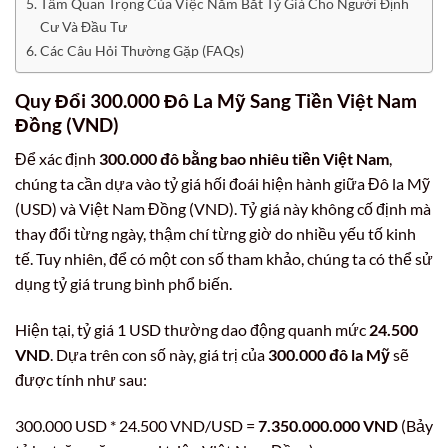
Tầm Quan Trọng Của Việc Nắm Bắt Tỷ Giá Cho Người Định
Cư Và Đầu Tư
Các Câu Hỏi Thường Gặp (FAQs)
Quy Đổi 300.000 Đô La Mỹ Sang Tiền Việt Nam
Đồng (VND)
Để xác định
300.000 đô bằng bao nhiêu tiền Việt Nam
,
chúng ta cần dựa vào tỷ giá hối đoái hiện hành giữa Đô la Mỹ
(USD) và Việt Nam Đồng (VND). Tỷ giá này không cố định mà
thay đổi từng ngày, thậm chí từng giờ do nhiều yếu tố kinh
tế. Tuy nhiên, để có một con số tham khảo, chúng ta có thể sử
dụng tỷ giá trung bình phổ biến.
Hiện tại, tỷ giá 1 USD thường dao động quanh mức
24.500
VND
. Dựa trên con số này, giá trị của
300.000 đô la Mỹ
sẽ
được tính như sau:
300.000 USD * 24.500 VND/USD =
7.350.000.000 VND
(Bảy