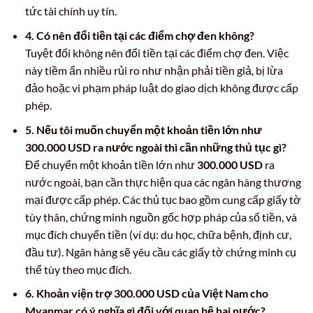
tức tài chính uy tín.
4. Có nên đổi tiền tại các điểm chợ đen không?
Tuyệt đối không nên đổi tiền tại các điểm chợ đen. Việc
này tiềm ẩn nhiều rủi ro như nhận phải tiền giả, bị lừa
đảo hoặc vi phạm pháp luật do giao dịch không được cấp
phép.
5. Nếu tôi muốn chuyển một khoản tiền lớn như
300.000 USD ra nước ngoài thì cần những thủ tục gì?
Để chuyển một khoản tiền lớn như
300.000 USD
ra
nước ngoài, bạn cần thực hiện qua các ngân hàng thương
mại được cấp phép. Các thủ tục bao gồm cung cấp giấy tờ
tùy thân, chứng minh nguồn gốc hợp pháp của số tiền, và
mục đích chuyển tiền (ví dụ: du học, chữa bệnh, định cư,
đầu tư). Ngân hàng sẽ yêu cầu các giấy tờ chứng minh cụ
thể tùy theo mục đích.
6. Khoản viện trợ 300.000 USD của Việt Nam cho
Myanmar có ý nghĩa gì đối với quan hệ hai nước?