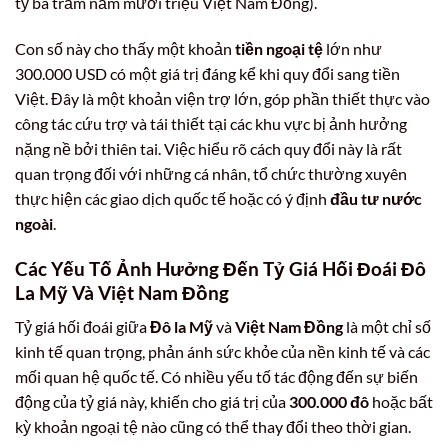
tỷ ba trăm năm mươi triệu Việt Nam Đồng).
Con số này cho thấy một khoản
tiền ngoại tệ
lớn như
300.000 USD có một giá trị đáng kể khi quy đổi sang tiền
Việt. Đây là một khoản viện trợ lớn, góp phần thiết thực vào
công tác cứu trợ và tái thiết tại các khu vực bị ảnh hưởng
nặng nề bởi thiên tai. Việc hiểu rõ cách quy đổi này là rất
quan trọng đối với những cá nhân, tổ chức thường xuyên
thực hiện các giao dịch quốc tế hoặc có ý định
đầu tư nước
ngoài
.
Các Yếu Tố Ảnh Hưởng Đến Tỷ Giá Hối Đoái Đô
La Mỹ Và Việt Nam Đồng
Tỷ giá hối đoái giữa
Đô la Mỹ
và
Việt Nam Đồng
là một chỉ số
kinh tế quan trọng, phản ánh sức khỏe của nền kinh tế và các
mối quan hệ quốc tế. Có nhiều yếu tố tác động đến sự biến
động của tỷ giá này, khiến cho giá trị của
300.000 đô
hoặc bất
kỳ khoản ngoại tệ nào cũng có thể thay đổi theo thời gian.