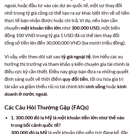
ngoài, hoặc đầu tư vào các dự án quốc tế, một sự thay đổi
nhỏ trong tỷ giá cũng có thể tạo ra sự khác biệt lớn về số tiền
thực tế bạn nhận được hoặc chi trả. Ví dụ, nếu bạn cần
chuyển
một khoản tiền lớn
như
300.000 USD
, một biến
động 100 VND trong tỷ giá 1 USD đã có thể làm thay đổi
tổng số tiền lên đến 30.000.000 VND (ba mươi triệu đồng).
Vì vậy, việc theo dõi sát sao
tỷ giá ngoại tệ
, tìm hiểu các xu
hướng thị trường và tham khảo ý kiến chuyên gia tài chính là
điều cực kỳ cần thiết. Điều này giúp bạn đưa ra những quyết
định sáng suốt về thời điểm
quy đổi tiền
, tối ưu hóa giá trị
tài sản và giảm thiểu rủi ro tài chính khi
sinh sống
hoặc
kinh
doanh ở nước ngoài
.
Các Câu Hỏi Thường Gặp (FAQs)
1. 300.000 đô la Mỹ là một khoản tiền lớn như thế nào
trong bối cảnh quốc tế?
300.000 đô la Mỹ
là một khoản tiền viện trợ đáng kể, đặc