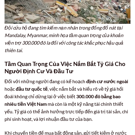
Đội cứu hộ đang tìm kiếm nạn nhân trong đống đổ nát tại
Mandalay, Myanmar, minh họa tầm quan trọng của khoản
viện trợ 300.000 đô la đối với công tác khắc phục hậu quả
thiên tai.
Tầm Quan Trọng Của Việc Nắm Bắt Tỷ Giá Cho
Người Định Cư Và Đầu Tư
Đối với những người đang có kế hoạch
định cư nước ngoài
hoặc
đầu tư quốc tế
, việc nắm bắt và hiểu rõ về tỷ giá hối
đoái không chỉ dừng lại ở việc biết
300.000 đô bằng bao
nhiêu tiền Việt Nam
mà còn là một kỹ năng tài chính thiết
yếu. Tỷ giá có thể ảnh hưởng trực tiếp đến giá trị tài sản, chi
phí sinh hoạt, và lợi nhuận đầu tư của bạn.
Khi chuyển tiền để mua bất động sản, gửi tiết kiệm ở nước