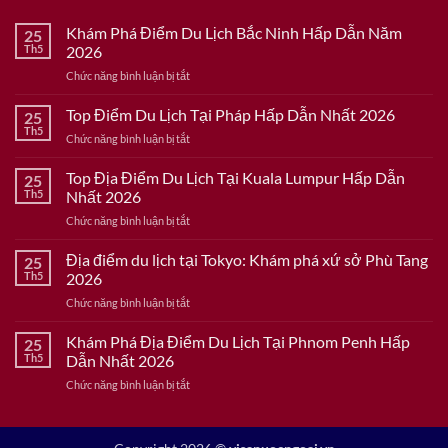
Khám Phá Điểm Du Lịch Bắc Ninh Hấp Dẫn Năm
25
Th5
2026
ở
Chức năng bình luận bị tắt
Khám
Phá
Top Điểm Du Lịch Tại Pháp Hấp Dẫn Nhất 2026
25
Điểm
Th5
ở
Chức năng bình luận bị tắt
Du
Top
Lịch
Điểm
Top Địa Điểm Du Lịch Tại Kuala Lumpur Hấp Dẫn
Bắc
25
Du
Th5
Nhất 2026
Ninh
Lịch
Hấp
ở
Chức năng bình luận bị tắt
Tại
Dẫn
Top
Pháp
Năm
Địa
Địa điểm du lịch tại Tokyo: Khám phá xứ sở Phù Tang
Hấp
25
2026
Điểm
Dẫn
Th5
2026
Du
Nhất
ở
Chức năng bình luận bị tắt
Lịch
2026
Địa
Tại
điểm
Khám Phá Địa Điểm Du Lịch Tại Phnom Penh Hấp
Kuala
25
du
Lumpur
Th5
Dẫn Nhất 2026
lịch
Hấp
ở
Chức năng bình luận bị tắt
tại
Dẫn
Khám
Tokyo:
Nhất
Phá
Khám
2026
Địa
phá