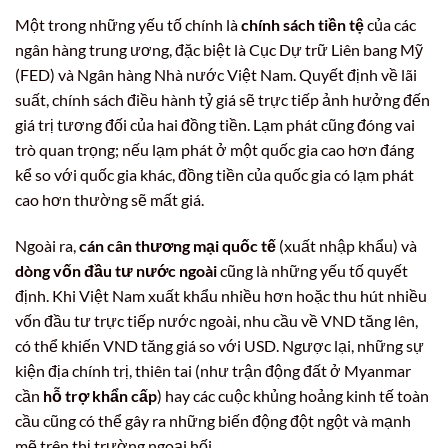
Một trong những yếu tố chính là
chính sách tiền tệ
của các
ngân hàng trung ương, đặc biệt là Cục Dự trữ Liên bang Mỹ
(FED) và Ngân hàng Nhà nước Việt Nam. Quyết định về lãi
suất, chính sách điều hành tỷ giá sẽ trực tiếp ảnh hưởng đến
giá trị tương đối của hai đồng tiền. Lạm phát cũng đóng vai
trò quan trọng; nếu lạm phát ở một quốc gia cao hơn đáng
kể so với quốc gia khác, đồng tiền của quốc gia có lạm phát
cao hơn thường sẽ mất giá.
Ngoài ra,
cán cân thương mại quốc tế
(xuất nhập khẩu) và
dòng vốn đầu tư nước ngoài
cũng là những yếu tố quyết
định. Khi Việt Nam xuất khẩu nhiều hơn hoặc thu hút nhiều
vốn đầu tư trực tiếp nước ngoài, nhu cầu về VND tăng lên,
có thể khiến VND tăng giá so với USD. Ngược lại, những sự
kiện địa chính trị, thiên tai (như trận động đất ở Myanmar
cần
hỗ trợ khẩn cấp
) hay các cuộc khủng hoảng kinh tế toàn
cầu cũng có thể gây ra những biến động đột ngột và mạnh
mẽ trên thị trường ngoại hối.