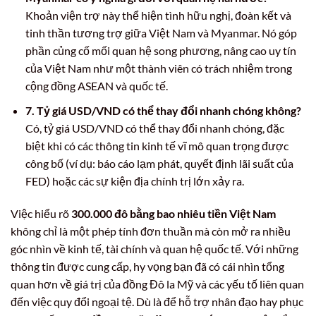
Khoản viện trợ này thể hiện tình hữu nghị, đoàn kết và
tinh thần tương trợ giữa Việt Nam và Myanmar. Nó góp
phần củng cố mối quan hệ song phương, nâng cao uy tín
của Việt Nam như một thành viên có trách nhiệm trong
cộng đồng ASEAN và quốc tế.
7. Tỷ giá USD/VND có thể thay đổi nhanh chóng không?
Có, tỷ giá USD/VND có thể thay đổi nhanh chóng, đặc
biệt khi có các thông tin kinh tế vĩ mô quan trọng được
công bố (ví dụ: báo cáo lạm phát, quyết định lãi suất của
FED) hoặc các sự kiện địa chính trị lớn xảy ra.
Việc hiểu rõ
300.000 đô bằng bao nhiêu tiền Việt Nam
không chỉ là một phép tính đơn thuần mà còn mở ra nhiều
góc nhìn về kinh tế, tài chính và quan hệ quốc tế. Với những
thông tin được cung cấp, hy vọng bạn đã có cái nhìn tổng
quan hơn về giá trị của đồng Đô la Mỹ và các yếu tố liên quan
đến việc quy đổi ngoại tệ. Dù là để hỗ trợ nhân đạo hay phục