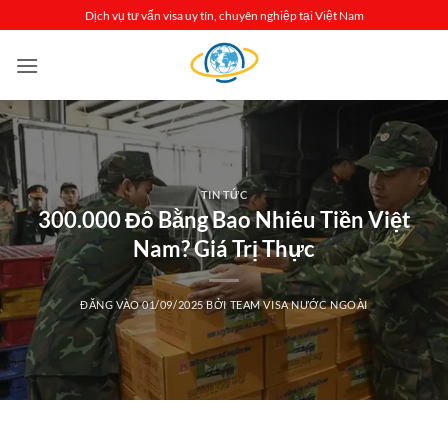
Bỏ
Dịch vụ tư vấn visa uy tín, chuyên nghiệp tại Việt Nam
qua
nội
dung
TIN TỨC
300.000 Đô Bằng Bao Nhiêu Tiền Việt
Nam? Giá Trị Thực
ĐĂNG VÀO
01/09/2025
BỞI
TEAM VISA NƯỚC NGOÀI