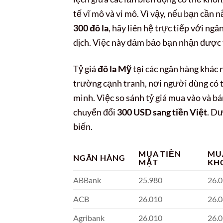
tế vĩ mô và vi mô. Vì vậy, nếu bạn cần 
300 đô la
, hãy liên hệ trực tiếp với ng
dịch. Việc này đảm bảo bạn nhận được t
Tỷ giá
đô la Mỹ
tại các ngân hàng khác 
trường cạnh tranh, nơi người dùng có t
mình. Việc so sánh tỷ giá mua vào và bán
chuyển đổi
300 USD sang tiền Việt
. Dư
biến.
MUA TIỀN
MU
NGÂN HÀNG
MẶT
KH
ABBank
25.980
26.
ACB
26.010
26.
Agribank
26.010
26.