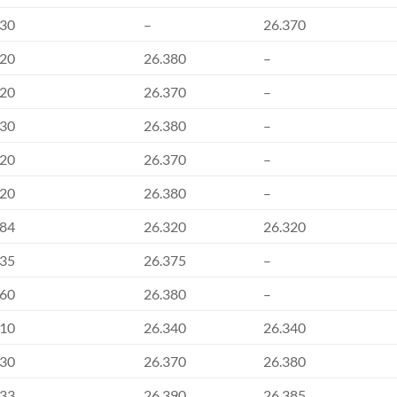
030
–
26.370
020
26.380
–
020
26.370
–
030
26.380
–
020
26.370
–
020
26.380
–
084
26.320
26.320
035
26.375
–
060
26.380
–
010
26.340
26.340
030
26.370
26.380
033
26.390
26.385