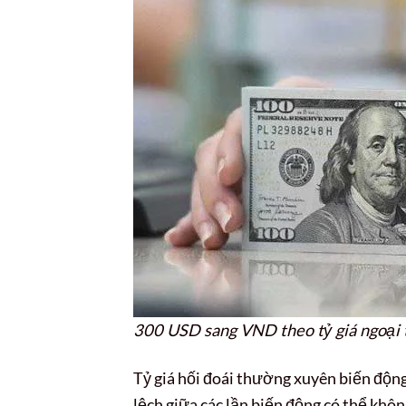
300 USD sang VND theo tỷ giá ngoại t
Tỷ giá hối đoái thường xuyên biến động
lệch giữa các lần biến động có thể khôn