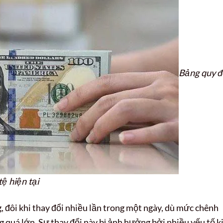
Bảng quy đ
ệ hiện tại
, đôi khi thay đổi nhiều lần trong một ngày, dù mức chênh
g quá lớn. Sự thay đổi này bị ảnh hưởng bởi nhiều yếu tố k