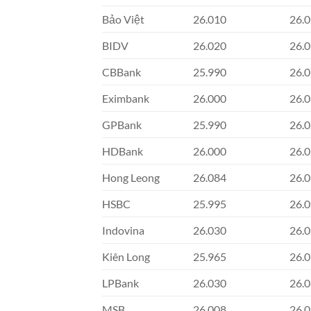
Bảo Việt
26.010
26.
BIDV
26.020
26.
CBBank
25.990
26.
Eximbank
26.000
26.
GPBank
25.990
26.
HDBank
26.000
26.
Hong Leong
26.084
26.
HSBC
25.995
26.
Indovina
26.030
26.
Kiên Long
25.965
26.
LPBank
26.030
26.
MSB
26.008
26.