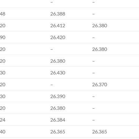
–
–
048
26.388
–
020
26.412
26.380
990
26.420
–
020
–
26.380
020
26.380
–
030
26.430
–
020
–
26.370
030
26.390
–
020
26.380
–
024
26.384
–
040
26.365
26.365