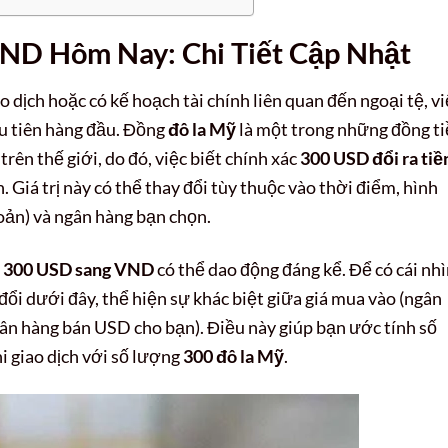
ND Hôm Nay: Chi Tiết Cập Nhật
dịch hoặc có kế hoạch tài chính liên quan đến ngoại tệ, vi
ưu tiên hàng đầu. Đồng
đô la Mỹ
là một trong những đồng t
rên thế giới, do đó, việc biết chính xác
300 USD đổi ra tiề
n. Giá trị này có thể thay đổi tùy thuộc vào thời điểm, hình
oản) và ngân hàng bạn chọn.
a
300 USD sang VND
có thể dao động đáng kể. Để có cái nh
đổi dưới đây, thể hiện sự khác biệt giữa giá mua vào (ngân
gân hàng bán USD cho bạn). Điều này giúp bạn ước tính số
i giao dịch với số lượng
300 đô la Mỹ
.