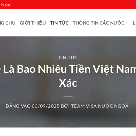
ệt Nam
NG CHỦ
GIỚI THIỆU
TIN TỨC
THÔNG TIN CÁC NƯỚC
L
TIN TỨC
Là Bao Nhiêu Tiền Việt Na
Xác
ĐĂNG VÀO
03/09/2025
BỞI
TEAM VISA NƯỚC NGOÀI