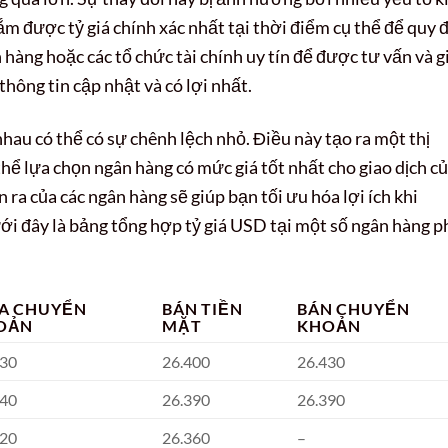
nắm được tỷ giá chính xác nhất tại thời điểm cụ thể để quy 
ân hàng hoặc các tổ chức tài chính uy tín để được tư vấn và g
hông tin cập nhật và có lợi nhất.
nhau có thể có sự chênh lệch nhỏ. Điều này tạo ra một thị
hể lựa chọn ngân hàng có mức giá tốt nhất cho giao dịch c
 ra của các ngân hàng sẽ giúp bạn tối ưu hóa lợi ích khi
ới đây là bảng tổng hợp tỷ giá USD tại một số ngân hàng p
A CHUYỂN
BÁN TIỀN
BÁN CHUYỂN
OẢN
MẶT
KHOẢN
030
26.400
26.430
040
26.390
26.390
020
26.360
–