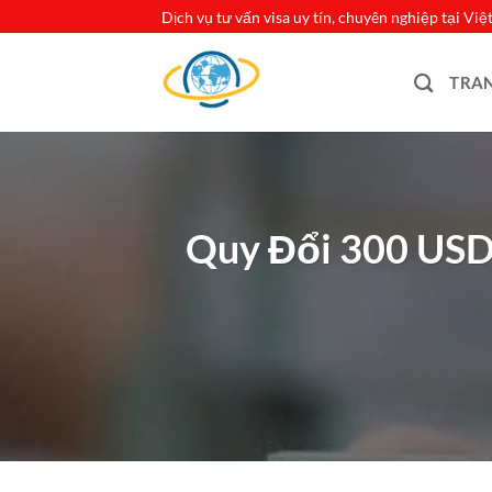
Bỏ
Dịch vụ tư vấn visa uy tín, chuyên nghiệp tại Vi
qua
nội
TRA
dung
Quy Đổi 300 USD 