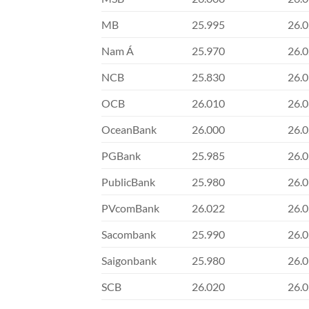
MB
25.995
26.
Nam Á
25.970
26.
NCB
25.830
26.
OCB
26.010
26.
OceanBank
26.000
26.
PGBank
25.985
26.
PublicBank
25.980
26.
PVcomBank
26.022
26.
Sacombank
25.990
26.
Saigonbank
25.980
26.
SCB
26.020
26.