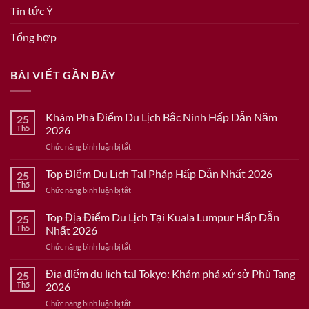
Tin tức Ý
Tổng hợp
BÀI VIẾT GẦN ĐÂY
Khám Phá Điểm Du Lịch Bắc Ninh Hấp Dẫn Năm
25
Th5
2026
ở
Chức năng bình luận bị tắt
Khám
Phá
Top Điểm Du Lịch Tại Pháp Hấp Dẫn Nhất 2026
25
Điểm
Th5
ở
Chức năng bình luận bị tắt
Du
Top
Lịch
Điểm
Top Địa Điểm Du Lịch Tại Kuala Lumpur Hấp Dẫn
Bắc
25
Du
Th5
Nhất 2026
Ninh
Lịch
Hấp
ở
Chức năng bình luận bị tắt
Tại
Dẫn
Top
Pháp
Năm
Địa
Địa điểm du lịch tại Tokyo: Khám phá xứ sở Phù Tang
Hấp
25
2026
Điểm
Dẫn
Th5
2026
Du
Nhất
ở
Chức năng bình luận bị tắt
Lịch
2026