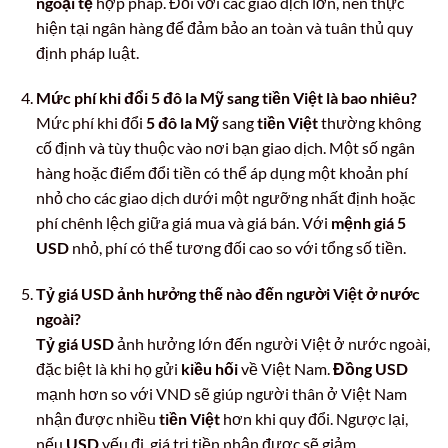
ngoại tệ
hợp pháp. Đối với các giao dịch lớn, nên thực
hiện tại ngân hàng để đảm bảo an toàn và tuân thủ quy
định pháp luật.
Mức phí khi đổi 5 đô la Mỹ sang tiền Việt là bao nhiêu?
Mức phí khi đổi
5 đô la Mỹ
sang
tiền Việt
thường không
cố định và tùy thuộc vào nơi bạn giao dịch. Một số ngân
hàng hoặc điểm đổi tiền có thể áp dụng một khoản phí
nhỏ cho các giao dịch dưới một ngưỡng nhất định hoặc
phí chênh lệch giữa giá mua và giá bán. Với
mệnh giá 5
USD
nhỏ, phí có thể tương đối cao so với tổng số tiền.
Tỷ giá USD ảnh hưởng thế nào đến người Việt ở nước
ngoài?
Tỷ giá USD
ảnh hưởng lớn đến người Việt ở nước ngoài,
đặc biệt là khi họ gửi
kiều hối
về Việt Nam.
Đồng USD
mạnh hơn so với VND sẽ giúp người thân ở Việt Nam
nhận được nhiều
tiền Việt
hơn khi quy đổi. Ngược lại,
nếu
USD
yếu đi, giá trị tiền nhận được sẽ giảm.