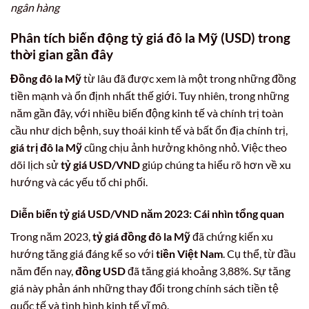
ngân hàng
Phân tích biến động tỷ giá đô la Mỹ (USD) trong
thời gian gần đây
Đồng đô la Mỹ
từ lâu đã được xem là một trong những đồng
tiền mạnh và ổn định nhất thế giới. Tuy nhiên, trong những
năm gần đây, với nhiều biến động kinh tế và chính trị toàn
cầu như dịch bệnh, suy thoái kinh tế và bất ổn địa chính trị,
giá trị đô la Mỹ
cũng chịu ảnh hưởng không nhỏ. Việc theo
dõi lịch sử
tỷ giá USD/VND
giúp chúng ta hiểu rõ hơn về xu
hướng và các yếu tố chi phối.
Diễn biến tỷ giá USD/VND năm 2023: Cái nhìn tổng quan
Trong năm 2023,
tỷ giá đồng đô la Mỹ
đã chứng kiến xu
hướng tăng giá đáng kể so với
tiền Việt Nam
. Cụ thể, từ đầu
năm đến nay,
đồng USD
đã tăng giá khoảng 3,88%. Sự tăng
giá này phản ánh những thay đổi trong chính sách tiền tệ
quốc tế và tình hình kinh tế vĩ mô.