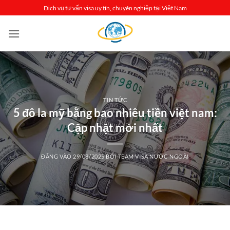
Bỏ
Dịch vụ tư vấn visa uy tín, chuyên nghiệp tại Việt Nam
qua
nội
dung
TIN TỨC
5 đô la mỹ bằng bao nhiêu tiền việt nam:
Cập nhật mới nhất
ĐĂNG VÀO
29/08/2025
BỞI
TEAM VISA NƯỚC NGOÀI