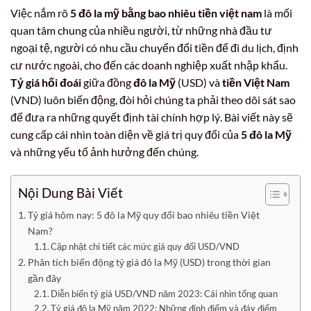
Việc nắm rõ
5 đô la mỹ bằng bao nhiêu tiền việt nam
là mối
quan tâm chung của nhiều người, từ những nhà đầu tư
ngoại tệ, người có nhu cầu chuyển đổi tiền để đi du lịch, định
cư nước ngoài, cho đến các doanh nghiệp xuất nhập khẩu.
Tỷ giá hối đoái
giữa đồng
đô la Mỹ
(USD) và
tiền Việt Nam
(VND) luôn biến động, đòi hỏi chúng ta phải theo dõi sát sao
để đưa ra những quyết định tài chính hợp lý. Bài viết này sẽ
cung cấp cái nhìn toàn diện về giá trị quy đổi của
5 đô la Mỹ
và những yếu tố ảnh hưởng đến chúng.
Nội Dung Bài Viết
Tỷ giá hôm nay: 5 đô la Mỹ quy đổi bao nhiêu tiền Việt
Nam?
Cập nhật chi tiết các mức giá quy đổi USD/VND
Phân tích biến động tỷ giá đô la Mỹ (USD) trong thời gian
gần đây
Diễn biến tỷ giá USD/VND năm 2023: Cái nhìn tổng quan
Tỷ giá đô la Mỹ năm 2022: Những đỉnh điểm và đáy điểm