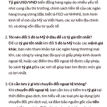
Tỷ giá USD/VND
biến động hàng ngày do nhiều yếu tố
như cung cầu thị trường, chính sách tiền tệ của các ngân
hàng trung ương (đặc biệt là FED và NHNN), tình hình
kinh tế vĩ mô của Mỹ và Việt Nam, các sự kiện địa chính
trị, và dòng vốn đầu tư quốc tế.
Tôi nên đổi 5 đô la Mỹ ở đâu để có tỷ giá tốt nhất?
Để có
tỷ giá tốt nhất
khi đổi
5 đô la Mỹ
hoặc các
mệnh giá
khác
, bạn nên tham khảo tại các ngân hàng thương mại
lớn, các công ty vàng bạc đá quý có giấy phép kinh doanh
ngoại tệ, hoặc các điểm thu đổi ngoại tệ được cấp phép.
So sánh
tỷ giá
giữa các nơi sẽ giúp bạn tìm được mức giá
có lợi nhất.
Có cần lưu ý gì khi chuyển đổi ngoại tệ không?
Khi
chuyển đổi ngoại tệ
, bạn cần lưu ý kiểm tra
tỷ giá
tại
thời điểm giao dịch, tìm hiểu về các loại phí áp dụng (phí
chuyển đổi, phí dịch vụ), và đảm bảo nguồn gốc của
tiền