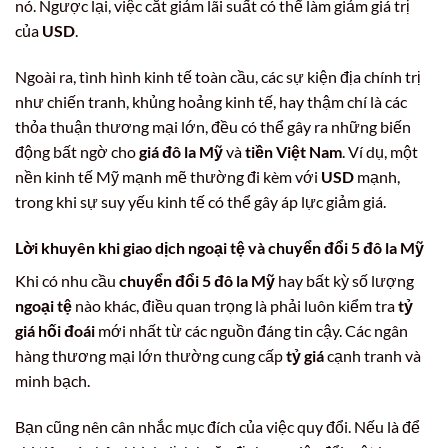
nó. Ngược lại, việc cắt giảm lãi suất có thể làm giảm giá trị
của
USD
.
Ngoài ra, tình hình kinh tế toàn cầu, các sự kiện địa chính trị
như chiến tranh, khủng hoảng kinh tế, hay thậm chí là các
thỏa thuận thương mại lớn, đều có thể gây ra những biến
động bất ngờ cho
giá đô la Mỹ
và
tiền Việt Nam
. Ví dụ, một
nền kinh tế Mỹ mạnh mẽ thường đi kèm với
USD
mạnh,
trong khi sự suy yếu kinh tế có thể gây áp lực giảm giá.
Lời khuyên khi giao dịch ngoại tệ và chuyển đổi 5 đô la Mỹ
Khi có nhu cầu
chuyển đổi 5 đô la Mỹ
hay bất kỳ số lượng
ngoại tệ
nào khác, điều quan trọng là phải luôn kiểm tra
tỷ
giá hối đoái
mới nhất từ các nguồn đáng tin cậy. Các ngân
hàng thương mại lớn thường cung cấp
tỷ giá
cạnh tranh và
minh bạch.
Bạn cũng nên cân nhắc mục đích của việc quy đổi. Nếu là để