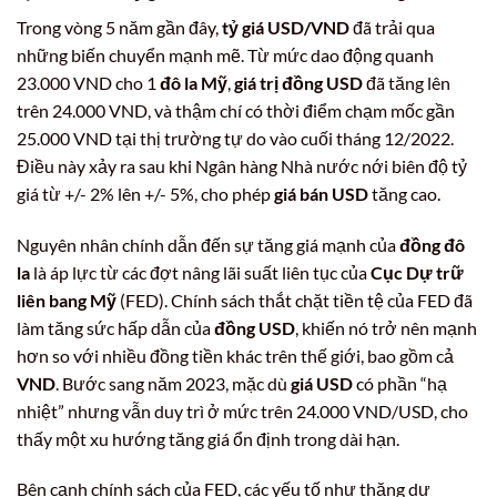
Trong vòng 5 năm gần đây,
tỷ giá USD/VND
đã trải qua
những biến chuyển mạnh mẽ. Từ mức dao động quanh
23.000 VND cho 1
đô la Mỹ
,
giá trị đồng USD
đã tăng lên
trên 24.000 VND, và thậm chí có thời điểm chạm mốc gần
25.000 VND tại thị trường tự do vào cuối tháng 12/2022.
Điều này xảy ra sau khi Ngân hàng Nhà nước nới biên độ tỷ
giá từ +/- 2% lên +/- 5%, cho phép
giá bán USD
tăng cao.
Nguyên nhân chính dẫn đến sự tăng giá mạnh của
đồng đô
la
là áp lực từ các đợt nâng lãi suất liên tục của
Cục Dự trữ
liên bang Mỹ
(FED). Chính sách thắt chặt tiền tệ của FED đã
làm tăng sức hấp dẫn của
đồng USD
, khiến nó trở nên mạnh
hơn so với nhiều đồng tiền khác trên thế giới, bao gồm cả
VND
. Bước sang năm 2023, mặc dù
giá USD
có phần “hạ
nhiệt” nhưng vẫn duy trì ở mức trên 24.000 VND/USD, cho
thấy một xu hướng tăng giá ổn định trong dài hạn.
Bên cạnh chính sách của FED, các yếu tố như thặng dư